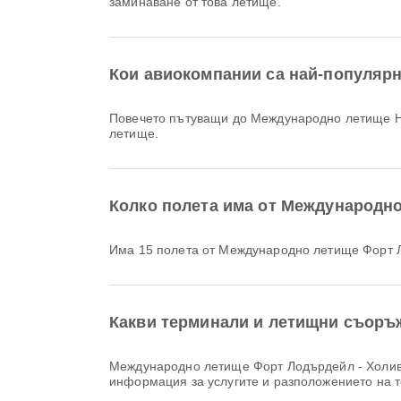
заминаване от това летище.
Кои авиокомпании са най-популяр
Повечето пътуващи до Международно летище 
летище.
Колко полета има от Международн
Има 15 полета от Международно летище Форт
Какви терминали и летищни съоръ
Международно летище Форт Лодърдейл - Холивуд предлага и много други удобства, които подобряват вашето пътуване. Можете да проверите подробна
информация за услугите и разположението на 