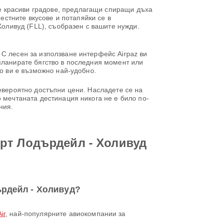
е красиви градове, предлагащи спиращи дъха
естните вкусове и потапяйки се в
ливуд (FLL), съобразен с вашите нужди.
С лесен за използване интерфейс Airpaz ви
планирате бягство в последния момент или
то ви е възможно най-удобно.
невероятно достъпни цени. Насладете се на
 мечтаната дестинация никога не е било по-
ния.
рт Лодърдейл - Холивуд
рдейл - Холивуд?
ir
, най-популярните авиокомпании за