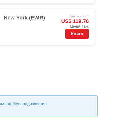
Започнете от
New York (EWR)
US$ 119.76
Цена/ Пакс
Книга
ромяна без предизвестие.