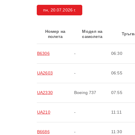
пн, 20.07.2026 г.
Номер на
Модел на
Тръгв
полета
самолета
B6306
-
06:30
UA2603
-
06:55
UA2330
Boeing 737
07:55
UA210
-
11:11
B6686
-
11:30