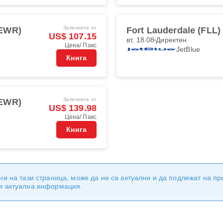
Започнете от
(EWR)
Fort Lauderdale (FLL)
US$ 107.15
вт, 18.08
Директен
Цена/ Пакс
JetBlue
Книга
Започнете от
(EWR)
US$ 139.98
Цена/ Пакс
Книга
ни на тази страница, може да не са актуални и да подлежат на п
 и актуална информация.