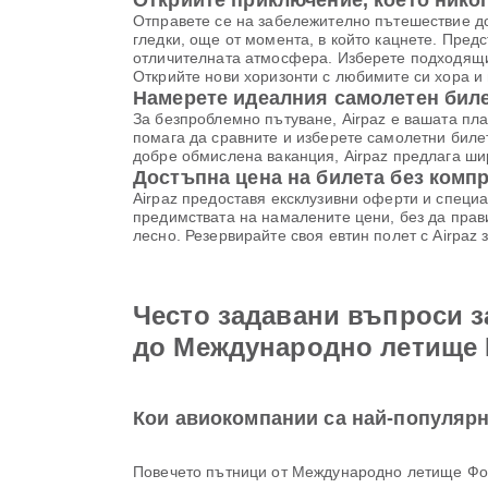
Открийте приключение, което никог
Отправете се на забележително пътешествие д
гледки, още от момента, в който кацнете. Предс
отличителната атмосфера. Изберете подходящи
Открийте нови хоризонти с любимите си хора и
Намерете идеалния самолетен билет
За безпроблемно пътуване, Airpaz е вашата пл
помага да сравните и изберете самолетни биле
добре обмислена ваканция, Airpaz предлага шир
Достъпна цена на билета без комп
Airpaz предоставя ексклузивни оферти и специа
предимствата на намалените цени, без да прави
лесно. Резервирайте своя евтин полет с Airpaz
Често задавани въпроси з
до Международно летище
Кои авиокомпании са най-популярн
Повечето пътници от Международно летище Фо