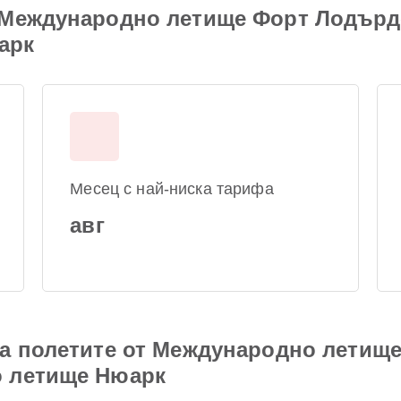
 Международно летище Форт Лодърде
арк
Месец с най-ниска тарифа
авг
на полетите от Международно летищ
о летище Нюарк