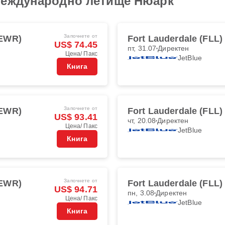
Международно летище Нюарк
Започнете от
(EWR)
Fort Lauderdale (FLL)
US$ 74.45
пт, 31.07
Директен
Цена/ Пакс
JetBlue
Книга
Започнете от
(EWR)
Fort Lauderdale (FLL)
US$ 93.41
чт, 20.08
Директен
Цена/ Пакс
JetBlue
Книга
Започнете от
(EWR)
Fort Lauderdale (FLL)
US$ 94.71
пн, 3.08
Директен
Цена/ Пакс
JetBlue
Книга