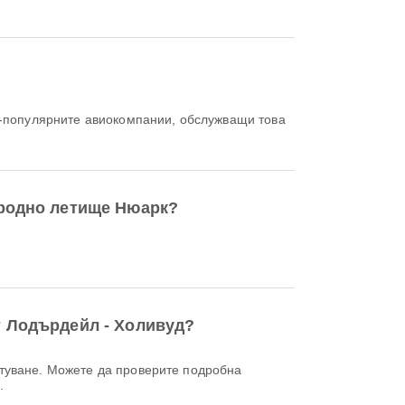
й-популярните авиокомпании, обслужващи това
ародно летище Нюарк?
 Лодърдейл - Холивуд?
д
.