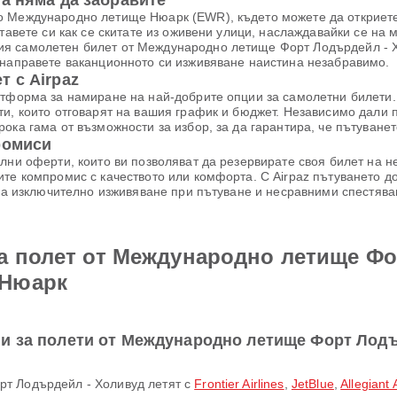
а няма да забравите
о Международно летище Нюарк (EWR), където можете да откриет
тавете си как се скитате из оживени улици, наслаждавайки се на м
я самолетен билет от Международно летище Форт Лодърдейл - Хо
 направете ваканционното си изживяване наистина незабравимо.
 с Airpaz
атформа за намиране на най-добрите опции за самолетни билети. 
ти, които отговарят на вашия график и бюджет. Независимо дали 
ока гама от възможности за избор, за да гарантира, че пътуване
ромиси
лни оферти, които ви позволяват да резервирате своя билет на 
те компромис с качеството или комфорта. С Airpaz пътуването до
 за изключително изживяване при пътуване и несравними спестява
а полет от Международно летище Фо
 Нюарк
и за полети от Международно летище Форт Лодъ
рт Лодърдейл - Холивуд летят с
Frontier Airlines
,
JetBlue
,
Allegiant A