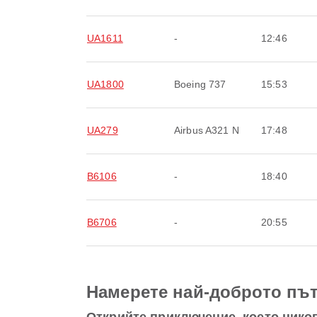
UA1611
-
12:46
UA1800
Boeing 737
15:53
UA279
Airbus A321 N
17:48
B6106
-
18:40
B6706
-
20:55
Намерете най-доброто път