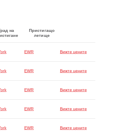
Град на
Пристигащо
истигане
летище
ork
EWR
Вижте цените
ork
EWR
Вижте цените
ork
EWR
Вижте цените
ork
EWR
Вижте цените
ork
EWR
Вижте цените