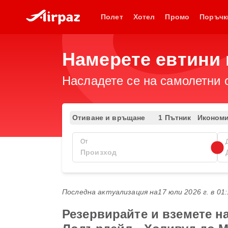
Полет
Хотел
Промо
Поръчк
Намерете евтини 
Насладете се на самолетни 
Отиване и връщане
1 Пътник
Иконом
От
Последна актуализация на
17 юли 2026 г. в 01
Резервирайте и вземете н