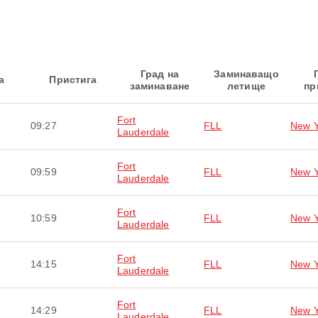
Град на
Заминаващо
а
Пристига
заминаване
летище
пр
Fort
09:27
FLL
New Y
Lauderdale
Fort
09:59
FLL
New Y
Lauderdale
Fort
10:59
FLL
New Y
Lauderdale
Fort
14:15
FLL
New Y
Lauderdale
Fort
14:29
FLL
New Y
Lauderdale