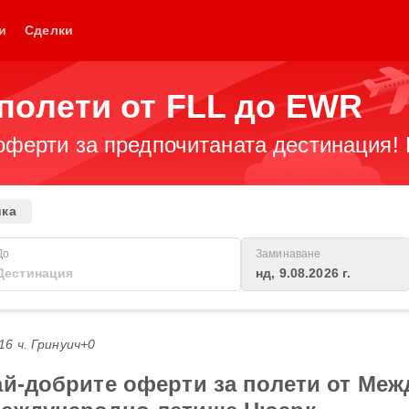
и
Сделки
полети от FLL до EWR
оферти за предпочитаната дестинация! 
ика
До
Заминаване
нд, 9.08.2026 г.
:16 ч. Гринуич+0
ай-добрите оферти за полети от Ме