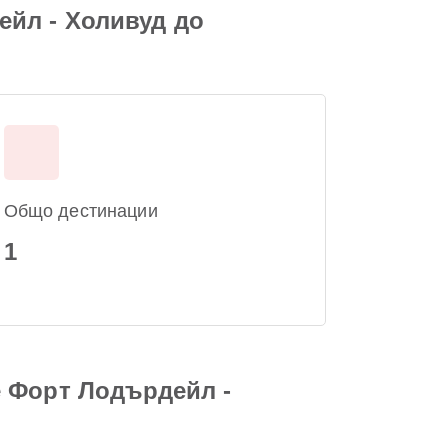
йл - Холивуд до
Общо дестинации
1
е Форт Лодърдейл -