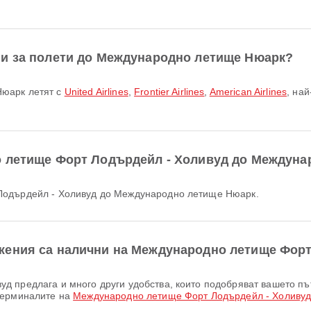
ни за полети до Международно летище Нюарк?
Нюарк летят с
United Airlines
,
Frontier Airlines
,
American Airlines
, на
о летище Форт Лодърдейл - Холивуд до Междун
 Лодърдейл - Холивуд до Международно летище Нюарк.
жения са налични на Международно летище Форт
терминалите на
Международно летище Форт Лодърдейл - Холиву