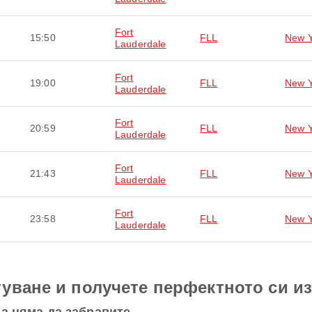
Fort
15:50
FLL
New Y
Lauderdale
Fort
19:00
FLL
New Y
Lauderdale
Fort
20:59
FLL
New Y
Lauderdale
Fort
21:43
FLL
New Y
Lauderdale
Fort
23:58
FLL
New Y
Lauderdale
уване и получете перфектното си и