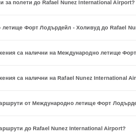
за полети до Rafael Nunez International Airport?
летище Форт Лодърдейл - Холивуд до Rafael Nunez
жения са налични на Международно летище Форт
ия са налични на Rafael Nunez International Air
маршрути от Международно летище Форт Лодърде
шрути до Rafael Nunez International Airport?