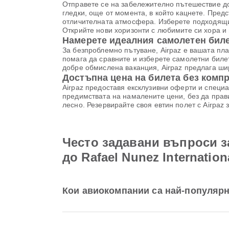
Отправете се на забележително пътешествие до 
гледки, още от момента, в който кацнете. Предс
отличителната атмосфера. Изберете подходящи
Открийте нови хоризонти с любимите си хора и
Намерете идеалния самолетен билет
За безпроблемно пътуване, Airpaz е вашата пл
помага да сравните и изберете самолетни биле
добре обмислена ваканция, Airpaz предлага шир
Достъпна цена на билета без комп
Airpaz предоставя ексклузивни оферти и специа
предимствата на намалените цени, без да прави
лесно. Резервирайте своя евтин полет с Airpaz
Често задавани въпроси з
до Rafael Nunez Internationa
Кои авиокомпании са най-популярн