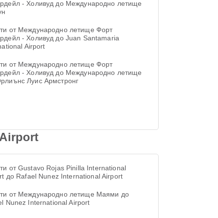
рдейл - Холивуд до Международно летище
ун
ти от Международно летище Форт
рдейл - Холивуд до Juan Santamaria
national Airport
ти от Международно летище Форт
рдейл - Холивуд до Международно летище
рлиънс Луис Армстронг
Airport
и от Gustavo Rojas Pinilla International
rt до Rafael Nunez International Airport
ти от Международно летище Маями до
l Nunez International Airport