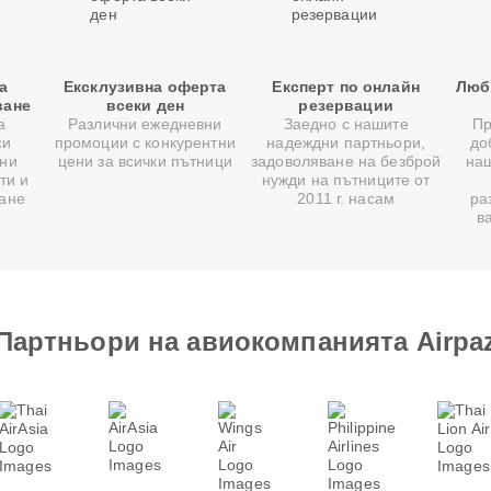
а
Ексклузивна оферта
Експерт по онлайн
Люб
ване
всеки ден
резервации
а
Различни ежедневни
Заедно с нашите
Пр
си
промоции с конкурентни
надеждни партньори,
до
ни
цени за всички пътници
задоволяване на безброй
на
ти и
нужди на пътниците от
ване
2011 г. насам
ра
в
Партньори на авиокомпанията Airpa