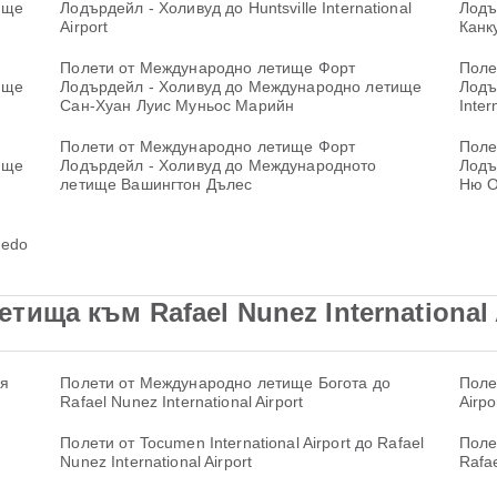
ище
Лодърдейл - Холивуд до Huntsville International
Лодъ
Airport
Канк
Полети от Международно летище Форт
Поле
ище
Лодърдейл - Холивуд до Международно летище
Лодъ
Сан-Хуан Луис Муньос Марийн
Inter
Полети от Международно летище Форт
Поле
ище
Лодърдейл - Холивуд до Международното
Лодъ
летище Вашингтон Дълес
Ню О
medo
ища към Rafael Nunez International 
ия
Полети от Международно летище Богота до
Полет
Rafael Nunez International Airport
Airpo
Полети от Tocumen International Airport до Rafael
Поле
Nunez International Airport
Rafae