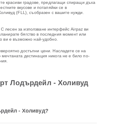
иете красиви градове, предлагащи спиращи дъха
естните вкусове и потапяйки се в
ливуд (FLL), съобразен с вашите нужди.
С лесен за използване интерфейс Airpaz ви
планирате бягство в последния момент или
то ви е възможно най-удобно.
невероятно достъпни цени. Насладете се на
 мечтаната дестинация никога не е било по-
ния.
рт Лодърдейл - Холивуд
рдейл - Холивуд?