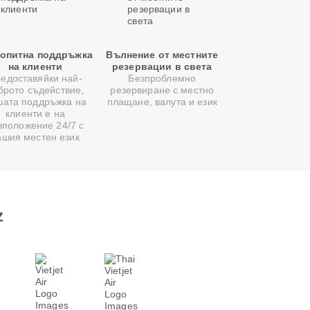
опитна поддръжка
Вълнение от местните
на клиенти
резервации в света
едоставяйки най-
Безпроблемно
брото съдействие,
резервиране с местно
шата поддръжка на
плащане, валута и език
клиенти е на
зположение 24/7 с
ашия местен език
z