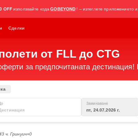
0 OFF
използвайте кода
GOBEYOND
! – изтеглете приложението и
и
Сделки
полети от FLL до CTG
оферти за предпочитаната дестинация! 
ика
До
Заминаване
пт, 24.07.2026 г.
:43 ч. Гринуич+0