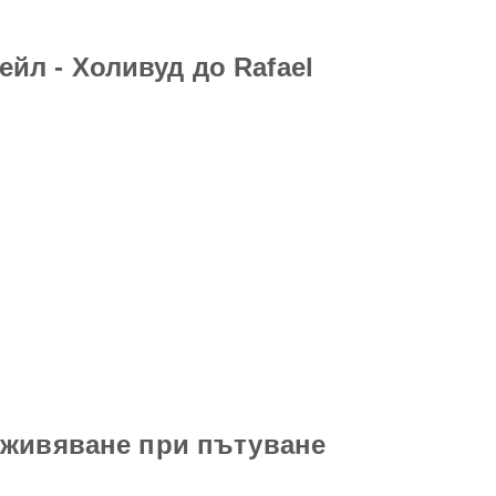
л - Холивуд до Rafael
зживяване при пътуване