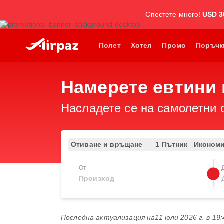
Спестете много!
USD 3
Полет
Хотел
Промо
Поръчк
Намерете евтини 
Насладете се на самолетни 
Отиване и връщане
1 Пътник
Иконом
От
Последна актуализация на
11 юли 2026 г. в 19