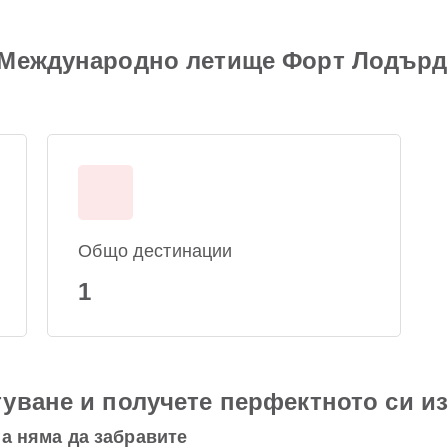
Международно летище Форт Лодърдей
Общо дестинации
1
уване и получете перфектното си и
а няма да забравите