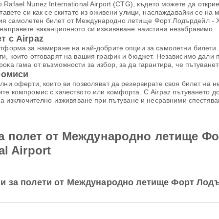
Rafael Nunez International Airport (CTG), където можете да откр
тавете си как се скитате из оживени улици, наслаждавайки се на м
я самолетен билет от Международно летище Форт Лодърдейл - Хо
 направете ваканционното си изживяване наистина незабравимо.
 с Airpaz
атформа за намиране на най-добрите опции за самолетни билети. 
ти, които отговарят на вашия график и бюджет. Независимо дали 
ока гама от възможности за избор, за да гарантира, че пътуване
ромиси
лни оферти, които ви позволяват да резервирате своя билет на 
те компромис с качеството или комфорта. С Airpaz пътуването до
 за изключително изживяване при пътуване и несравними спестява
а полет от Международно летище Фо
l Airport
и за полети от Международно летище Форт Лодъ