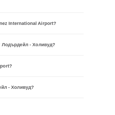
 International Airport?
 Лодърдейл - Холивуд?
port?
йл - Холивуд?