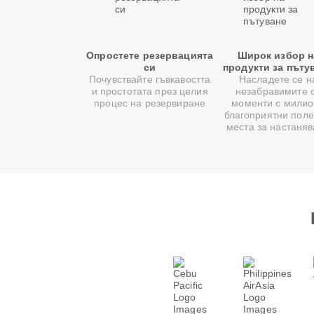
Опростете резервацията
Широк избор н
си
продукти за пъту
Почувствайте гъвкавостта
Насладете се н
и простотата през целия
незабравимите 
процес на резервиране
моменти с милио
благоприятни поле
места за настаня