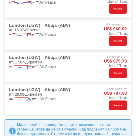
Цена/ Пакс
Air Peace
Книга
London (LGW)
Abuja (ABV)
Започнете от
US$ 660.92
чт, 16.07
Директен
Цена/ Пакс
Air Peace
Книга
London (LGW)
Abuja (ABV)
Започнете от
US$ 679.73
пт, 17.07
Директен
Цена/ Пакс
Air Peace
Книга
London (LGW)
Abuja (ABV)
Започнете от
US$ 707.96
пт, 28.08
Директен
Цена/ Пакс
Air Peace
Книга
Моля, имайте предвид, че цените, посочени на тази
страница, може да не са актуални и да подлежат на промяна
без предизвестие. Стремим се да предоставим най-точната и