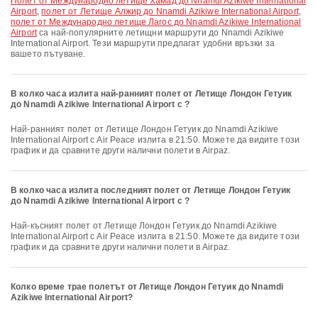
полет от Международно летище Хамад до Nnamdi Azikiwe International
Airport
,
полет от Летище Алжир до Nnamdi Azikiwe International Airport
,
полет от Международно летище Лагос до Nnamdi Azikiwe International
Airport
са най-популярните летищни маршрути до Nnamdi Azikiwe
International Airport. Тези маршрути предлагат удобни връзки за
вашето пътуване.
В колко часа излита най-ранният полет от Летище Лондон Гетуик
до Nnamdi Azikiwe International Airport с ?
Най-ранният полет от Летище Лондон Гетуик до Nnamdi Azikiwe
International Airport с Air Peace излита в 21:50. Можете да видите този
график и да сравните други налични полети в Airpaz.
В колко часа излита последният полет от Летище Лондон Гетуик
до Nnamdi Azikiwe International Airport с ?
Най-късният полет от Летище Лондон Гетуик до Nnamdi Azikiwe
International Airport с Air Peace излита в 21:50. Можете да видите този
график и да сравните други налични полети в Airpaz.
Колко време трае полетът от Летище Лондон Гетуик до Nnamdi
Azikiwe International Airport?