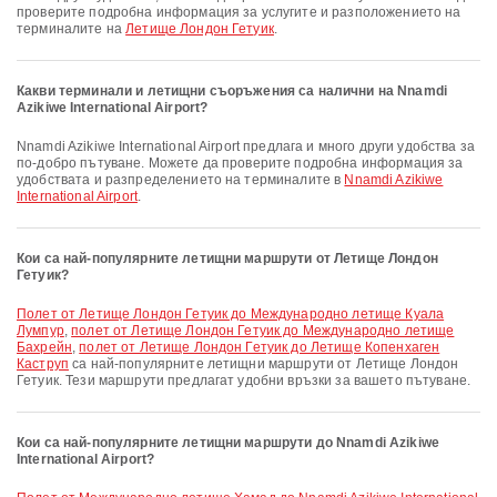
проверите подробна информация за услугите и разположението на
терминалите на
Летище Лондон Гетуик
.
Какви терминали и летищни съоръжения са налични на Nnamdi
Azikiwe International Airport?
Nnamdi Azikiwe International Airport предлага и много други удобства за
по-добро пътуване. Можете да проверите подробна информация за
удобствата и разпределението на терминалите в
Nnamdi Azikiwe
International Airport
.
Кои са най-популярните летищни маршрути от Летище Лондон
Гетуик?
полет от Летище Лондон Гетуик до Международно летище Куала
Лумпур
,
полет от Летище Лондон Гетуик до Международно летище
Бахрейн
,
полет от Летище Лондон Гетуик до Летище Копенхаген
Каструп
са най-популярните летищни маршрути от Летище Лондон
Гетуик. Тези маршрути предлагат удобни връзки за вашето пътуване.
Кои са най-популярните летищни маршрути до Nnamdi Azikiwe
International Airport?