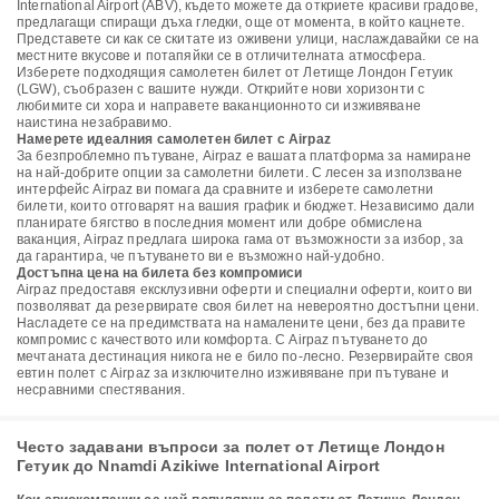
International Airport (ABV), където можете да откриете красиви градове,
предлагащи спиращи дъха гледки, още от момента, в който кацнете.
Представете си как се скитате из оживени улици, наслаждавайки се на
местните вкусове и потапяйки се в отличителната атмосфера.
Изберете подходящия самолетен билет от Летище Лондон Гетуик
(LGW), съобразен с вашите нужди. Открийте нови хоризонти с
любимите си хора и направете ваканционното си изживяване
наистина незабравимо.
Намерете идеалния самолетен билет с Airpaz
За безпроблемно пътуване, Airpaz е вашата платформа за намиране
на най-добрите опции за самолетни билети. С лесен за използване
интерфейс Airpaz ви помага да сравните и изберете самолетни
билети, които отговарят на вашия график и бюджет. Независимо дали
планирате бягство в последния момент или добре обмислена
ваканция, Airpaz предлага широка гама от възможности за избор, за
да гарантира, че пътуването ви е възможно най-удобно.
Достъпна цена на билета без компромиси
Airpaz предоставя ексклузивни оферти и специални оферти, които ви
позволяват да резервирате своя билет на невероятно достъпни цени.
Насладете се на предимствата на намалените цени, без да правите
компромис с качеството или комфорта. С Airpaz пътуването до
мечтаната дестинация никога не е било по-лесно. Резервирайте своя
евтин полет с Airpaz за изключително изживяване при пътуване и
несравними спестявания.
Често задавани въпроси за полет от Летище Лондон
Гетуик до Nnamdi Azikiwe International Airport