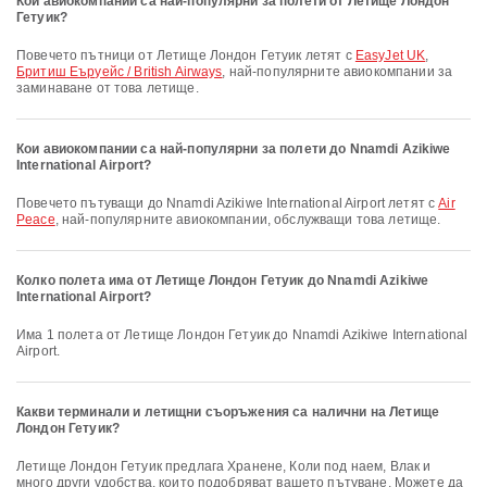
Кои авиокомпании са най-популярни за полети от Летище Лондон
Гетуик?
Повечето пътници от Летище Лондон Гетуик летят с
EasyJet UK
,
Бритиш Еъруейс / British Airways
, най-популярните авиокомпании за
заминаване от това летище.
Кои авиокомпании са най-популярни за полети до Nnamdi Azikiwe
International Airport?
Повечето пътуващи до Nnamdi Azikiwe International Airport летят с
Air
Peace
, най-популярните авиокомпании, обслужващи това летище.
Колко полета има от Летище Лондон Гетуик до Nnamdi Azikiwe
International Airport?
Има 1 полета от Летище Лондон Гетуик до Nnamdi Azikiwe International
Airport.
Какви терминали и летищни съоръжения са налични на Летище
Лондон Гетуик?
Летище Лондон Гетуик предлага Хранене, Коли под наем, Влак и
много други удобства, които подобряват вашето пътуване. Можете да