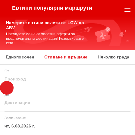
Евтини популярни маршрути
Намерете евтини полети от LGW до
ABV
Насладете се на самолетни оферти за
предпочитаната дестинация! Резервирайте
сега!
Еднопосочен
Отиване и връщане
Няколко града
От
Произход
До
Дестинация
Заминаване
чт, 6.08.2026 г.