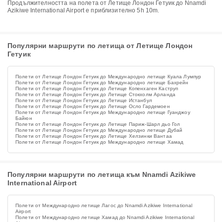
Продължителността на полета от Летище Лондон Гетуик до Nnamdi
Azikiwe International Airport е приблизително 5h 10m.
Популярни маршрути по летища от Летище Лондон
Гетуик
Полети от Летище Лондон Гетуик до Международно летище Куала Лумпур
Полети от Летище Лондон Гетуик до Международно летище Бахрейн
Полети от Летище Лондон Гетуик до Летище Копенхаген Каструп
Полети от Летище Лондон Гетуик до Летище Стокхолм Арланда
Полети от Летище Лондон Гетуик до Летище Истанбул
Полети от Летище Лондон Гетуик до Летище Осло Гардемоен
Полети от Летище Лондон Гетуик до Международно летище Гуанджоу
Байюн
Полети от Летище Лондон Гетуик до Летище Париж-Шарл дьо Гол
Полети от Летище Лондон Гетуик до Международно летище Дубай
Полети от Летище Лондон Гетуик до Летище Хелзинки Вантаа
Полети от Летище Лондон Гетуик до Международно летище Хамад
Популярни маршрути по летища към Nnamdi Azikiwe
International Airport
Полети от Международно летище Лагос до Nnamdi Azikiwe International
Airport
Полети от Международно летище Хамад до Nnamdi Azikiwe International