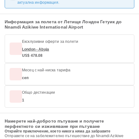
актуална информация.
Информация за полета от Летище Лондон Гетуик до
Nnamdi Azikiwe International Airport
Ексклузивни оферти за полети
London - Abuja
US$ 478.08
Месец с най-ниска тарифа
сеп
Общо дестинации
1
Намерете най-доброто пътуване и получете
перфектното си изживяване при пътуване
Открийте приключение, което никога няма да забравите
Отправете се на забележително пътешествие до Nnamdi Azikiwe