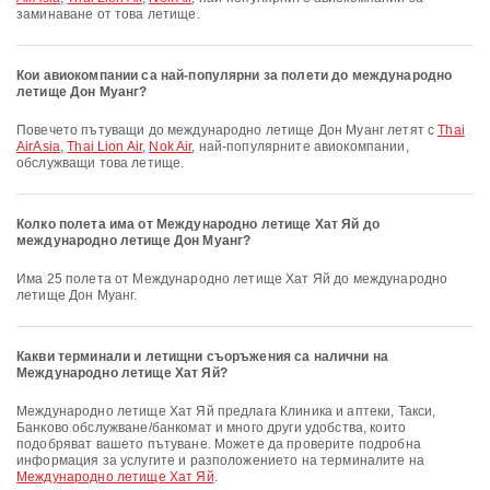
заминаване от това летище.
Кои авиокомпании са най-популярни за полети до международно
летище Дон Муанг?
Повечето пътуващи до международно летище Дон Муанг летят с
Thai
AirAsia
,
Thai Lion Air
,
Nok Air
, най-популярните авиокомпании,
обслужващи това летище.
Колко полета има от Международно летище Хат Яй до
международно летище Дон Муанг?
Има 25 полета от Международно летище Хат Яй до международно
летище Дон Муанг.
Какви терминали и летищни съоръжения са налични на
Международно летище Хат Яй?
Международно летище Хат Яй предлага Клиника и аптеки, Такси,
Банково обслужване/банкомат и много други удобства, които
подобряват вашето пътуване. Можете да проверите подробна
информация за услугите и разположението на терминалите на
Международно летище Хат Яй
.