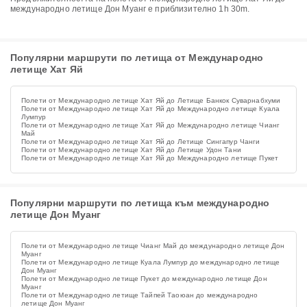
международно летище Дон Муанг е приблизително 1h 30m.
Популярни маршрути по летища от Международно
летище Хат Яй
Полети от Международно летище Хат Яй до Летище Банкок Суварнабхуми
Полети от Международно летище Хат Яй до Международно летище Куала
Лумпур
Полети от Международно летище Хат Яй до Международно летище Чианг
Май
Полети от Международно летище Хат Яй до Летище Сингапур Чанги
Полети от Международно летище Хат Яй до Летище Удон Тани
Полети от Международно летище Хат Яй до Международно летище Пукет
Популярни маршрути по летища към международно
летище Дон Муанг
Полети от Международно летище Чианг Май до международно летище Дон
Муанг
Полети от Международно летище Куала Лумпур до международно летище
Дон Муанг
Полети от Международно летище Пукет до международно летище Дон
Муанг
Полети от Международно летище Тайпей Таоюан до международно
летище Дон Муанг