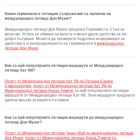
Какви терминали и летищни съоръжения са налични на
международно летище Дон Муанг?
международно летище Дон Муанг предлага Паркоместа, Стая за
молитви, Услуга за обмяна на валута и много други удобства за по-
добро пътуване. Можете да проверите подробна информация за
удобствата и разпределението на терминалите в
международно
летище Дон Муанг
.
Кои са най-популярните летищни маршрути от Международно
летище Хат Яй?
полет от Международно летище Хат Яй до Летище Банкок
Суварнабхуми
,
полет от Международно летище Хат Яй до
Международно летище Куала Лумпур
са най-популярните летищни
маршрути от Международно летище Хат Яй. Тези маршрути предлагат
удобни връзки за вашето пътуване.
Кои са най-популярните летищни маршрути до международно
летище Дон Муанг?
полет от Международно летище Чианг Май до международно летище
Дон Муанг
,
полет от Международно летище Куала Лумпур до