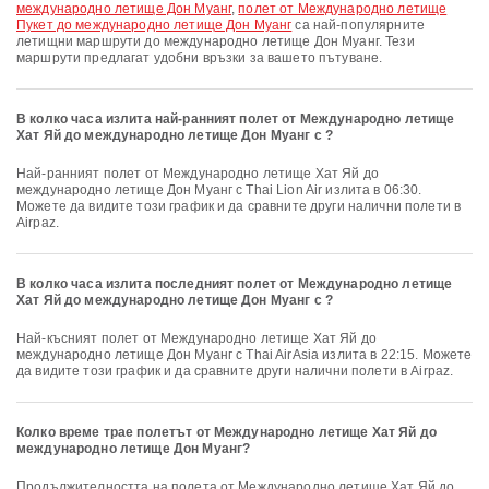
международно летище Дон Муанг
,
полет от Международно летище
Пукет до международно летище Дон Муанг
са най-популярните
летищни маршрути до международно летище Дон Муанг. Тези
маршрути предлагат удобни връзки за вашето пътуване.
В колко часа излита най-ранният полет от Международно летище
Хат Яй до международно летище Дон Муанг с ?
Най-ранният полет от Международно летище Хат Яй до
международно летище Дон Муанг с Thai Lion Air излита в 06:30.
Можете да видите този график и да сравните други налични полети в
Airpaz.
В колко часа излита последният полет от Международно летище
Хат Яй до международно летище Дон Муанг с ?
Най-късният полет от Международно летище Хат Яй до
международно летище Дон Муанг с Thai AirAsia излита в 22:15. Можете
да видите този график и да сравните други налични полети в Airpaz.
Колко време трае полетът от Международно летище Хат Яй до
международно летище Дон Муанг?
Продължителността на полета от Международно летище Хат Яй до