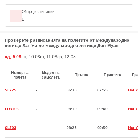
Общо дестинации
1
Проверете разписанията на полетите от Международно
летище Хат Яй до международно летище Дон Муанг
нд, 9.08
пн, 10.08
вт, 11.08
ср, 12.08
Номер на
Модел на
Тръгва
Пристига
Гр
полета
самолета
SL725
-
06:30
07:55
Hat Y
FD3103
-
08:10
09:40
Hat Y
SL703
-
08:25
09:50
Hat Y