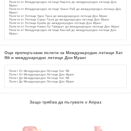
Полети от Международно летище Нарита до международно летище Дон
Муанг
Полети от Международно летище Чианг Рай до международно летище Дон
Муанг
Полети от Летище Удон Тани до международно летище Дон Муанг
Полети от Летище Сурат Тани до международно летище Дон Муанг
Полети от Летище Краби до международно летище Дон Муанг
Полети от Летище Након Си Тамарат до международно летище Дон Муанг
Полети от Международно летище Кансай до международно летище Дон
Муанг
Още препоръчани полети за Международно летище Хат
Яй и международно летище Дон Муанг
Полет От Международно Летище Хат Яй
Полет От Международно Летище Дон Муанг
Полет До Международно Летище Хат Яй
Полет До Международно Летище Дон Муанг
Защо трябва да пътувате с Airpaz