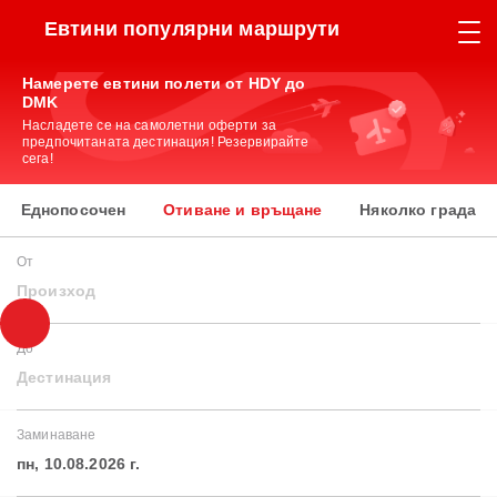
Евтини популярни маршрути
Намерете евтини полети от HDY до
DMK
Насладете се на самолетни оферти за
предпочитаната дестинация! Резервирайте
сега!
Еднопосочен
Отиване и връщане
Няколко града
От
Произход
До
Дестинация
Заминаване
пн, 10.08.2026 г.