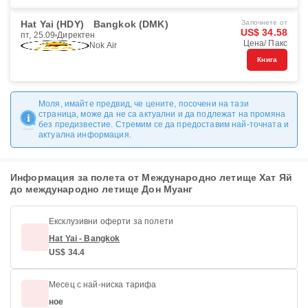
Hat Yai (HDY)
Bangkok (DMK)
Започнете от
US$ 34.58
пт, 25.09
Директен
Цена/ Пакс
Nok Air
Книга
Моля, имайте предвид, че цените, посочени на тази
страница, може да не са актуални и да подлежат на промяна
без предизвестие. Стремим се да предоставим най-точната и
актуална информация.
Информация за полета от Международно летище Хат Яй
до международно летище Дон Муанг
Ексклузивни оферти за полети
Hat Yai - Bangkok
US$ 34.4
Месец с най-ниска тарифа
ное