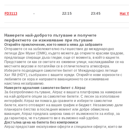
FD3113
-
22:15
23:45
Hat Y
Намерете най-доброто пътуване и получете
перфектното си изживяване при пътуване
Открийте приключение, което никога няма да забравите
Отправете се на забележително пътешествие до международно
летище Дон Муанг (DMK), където можете да откриете красиви градове,
предлагащи спиращи дъха гледки, още от момента, в който кацнете.
Представете си как се скитате из оживени улици, наслаждавайки се на
местните вкусове и потапяйки се в отличителната атмосфера.
Изберете подходящия самолетен билет от Международно летище
Хат Яй (HDY), съобразен с вашите нужди. Открийте нови хоризонти с
любимите си хора и направете ваканционното си изживяване
наистина незабравимо.
Намерете идеалния самолетен билет с Airpaz
За безпроблемно пътуване, Airpaz е вашата платформа за намиране
на най-добрите опции за самолетни билети. С лесен за използване
интерфейс Airpaz ви помага да сравните и изберете самолетни
билети, които отговарят на вашия график и бюджет. Независимо дали
планирате бягство в последния момент или добре обмислена
ваканция, Airpaz предлага широка гама от възможности за избор, за
да гарантира, че пътуването ви е възможно най-удобно.
Достъпна цена на билета без компромиси
Airpaz предоставя ексклузивни оферти и специални оферти, които ви