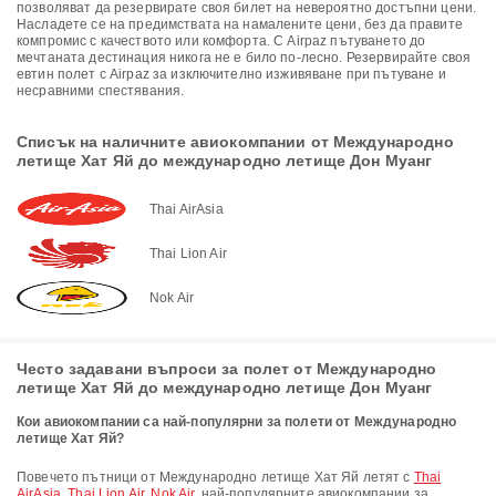
позволяват да резервирате своя билет на невероятно достъпни цени.
Насладете се на предимствата на намалените цени, без да правите
компромис с качеството или комфорта. С Airpaz пътуването до
мечтаната дестинация никога не е било по-лесно. Резервирайте своя
евтин полет с Airpaz за изключително изживяване при пътуване и
несравними спестявания.
Списък на наличните авиокомпании от Международно
летище Хат Яй до международно летище Дон Муанг
Thai AirAsia
Thai Lion Air
Nok Air
Често задавани въпроси за полет от Международно
летище Хат Яй до международно летище Дон Муанг
Кои авиокомпании са най-популярни за полети от Международно
летище Хат Яй?
Повечето пътници от Международно летище Хат Яй летят с
Thai
AirAsia
,
Thai Lion Air
,
Nok Air
, най-популярните авиокомпании за