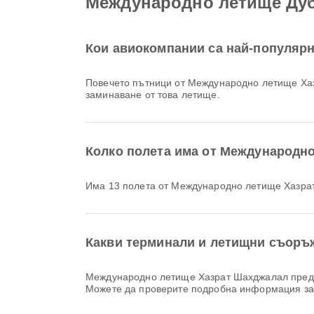
Международно летище Ду
Кои авиокомпании са най-популяр
Повечето пътници от Международно летище Ха
заминаване от това летище.
Колко полета има от Международн
Има 13 полета от Международно летище Хазр
Какви терминали и летищни съоръ
Международно летище Хазрат Шахджалал предлага Стая за молитви, Паркоместа, Совалка Автобус и много други удобства, които подобряват вашето пътуване.
Можете да проверите подробна информация за 