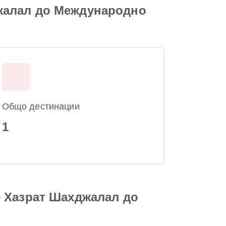
жалал до Международно
Общо дестинации
1
е Хазрат Шахджалал до