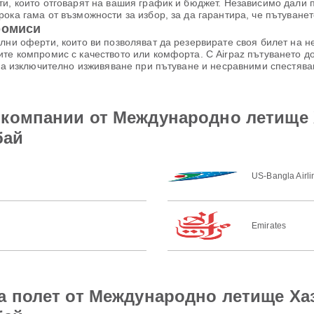
ти, които отговарят на вашия график и бюджет. Независимо дали 
ока гама от възможности за избор, за да гарантира, че пътуване
ромиси
лни оферти, които ви позволяват да резервирате своя билет на 
те компромис с качеството или комфорта. С Airpaz пътуването до
 за изключително изживяване при пътуване и несравними спестява
окомпании от Международно летище
бай
US-Bangla Airli
Emirates
а полет от Международно летище Ха