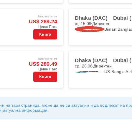
Започнете от
Dhaka (DAC)
Dubai 
US$ 289.24
вт, 15.09
Директен
Цена/ Пакс
Biman Banglad
Книга
Започнете от
Dhaka (DAC)
Dubai 
US$ 289.49
ср, 26.08
Директен
Цена/ Пакс
US-Bangla Airl
Книга
ни на тази страница, може да не са актуални и да подлежат на п
 и актуална информация.