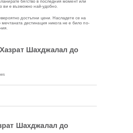
планирате бягство в последния момент или
то ви е възможно най-удобно.
невероятно достъпни цени. Насладете се на
 мечтаната дестинация никога не е било по-
ния.
 Хазрат Шахджалал до
nes
зрат Шахджалал до