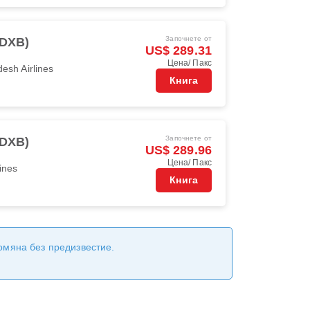
Започнете от
(DXB)
US$ 289.31
Цена/ Пакс
esh Airlines
Книга
Започнете от
(DXB)
US$ 289.96
Цена/ Пакс
ines
Книга
ромяна без предизвестие.