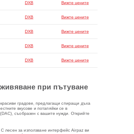
DXB
Вижте цените
DXB
Вижте цените
DXB
Вижте цените
DXB
Вижте цените
DXB
Вижте цените
зживяване при пътуване
 красиви градове, предлагащи спиращи дъха
естните вкусове и потапяйки се в
DAC), съобразен с вашите нужди. Открийте
С лесен за използване интерфейс Airpaz ви