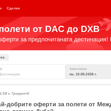
и
Сделки
полети от DAC до DXB
оферти за предпочитаната дестинация! 
ика
До
Заминаване
пн, 10.08.2026 г.
21:58 ч. Гринуич+0
ай-добрите оферти за полети от Ме