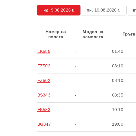
нд, 9.08.2026 г.
пн, 10.08.2026 г.
в
Номер на
Модел на
Тръгв
полета
самолета
EK585
-
01:40
FZ502
-
08:10
FZ502
-
08:10
BS343
-
08:35
EK583
-
10:10
BG347
-
19:00