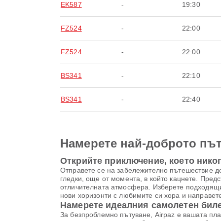
EK587
-
19:30
FZ524
-
22:00
FZ524
-
22:00
BS341
-
22:10
BS341
-
22:40
Намерете най-доброто път
Открийте приключение, което никог
Отправете се на забележително пътешествие д
гледки, още от момента, в който кацнете. Предс
отличителната атмосфера. Изберете подходящи
нови хоризонти с любимите си хора и направет
Намерете идеалния самолетен билет
За безпроблемно пътуване, Airpaz е вашата пл