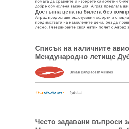
помага да сравните и изберете самолетни биле
добре обмислена ваканция, Airpaz предлага шир
Достъпна цена на билета без комп
Airpaz предоставя ексклузивни оферти и специа
предимствата на намалените цени, без да прави
лесно. Резервирайте своя евтин полет с Airpaz
Списък на наличните ави
Международно летище Ду
Biman Bangladesh Airlines
flydubai
Често задавани въпроси з