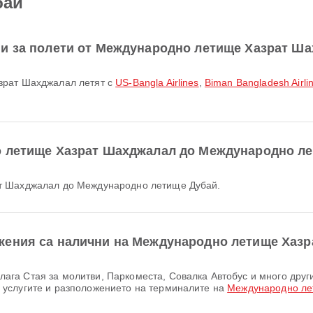
бай
ни за полети от Международно летище Хазрат Ш
зрат Шахджалал летят с
US-Bangla Airlines
,
Biman Bangladesh Airli
о летище Хазрат Шахджалал до Международно л
ат Шахджалал до Международно летище Дубай.
жения са налични на Международно летище Хаз
услугите и разположението на терминалите на
Международно ле