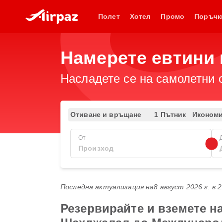
Полет
Хотел
Промо
Поръчк
Намерете евтини 
Насладете се на самолетни 
Отиване и връщане
1 Пътник
Иконом
От
Последна актуализация на
8 август 2026 г. в 
Резервирайте и вземете н