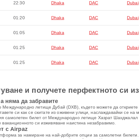
22:30
Dhaka
DAC
Dubai
01:20
Dhaka
DAC
Dubai
01:05
Dhaka
DAC
Dubai
01:25
Dhaka
DAC
Dubai
01:25
Dhaka
DAC
Dubai
уване и получете перфектното си и
а няма да забравите
о Международно летище Дубай (DXB), където можете да откриете
тавете си как се скитате из оживени улици, наслаждавайки се на м
я самолетен билет от Международно летище Хазрат Шахджалал (
е ваканционното си изживяване наистина незабравимо.
 с Airpaz
атформа за намиране на най-добрите опции за самолетни билети. 