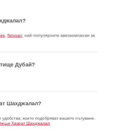
ахджалал?
nes
,
Novoair
, най-популярните авиокомпании за
етище Дубай?
рат Шахджалал?
тище Хазрат Шахджалал
.