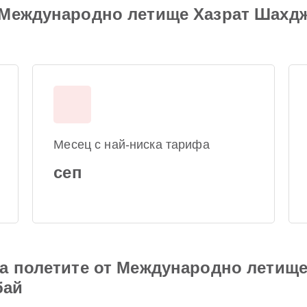
 Международно летище Хазрат Шахд
Месец с най-ниска тарифа
сеп
на полетите от Международно летищ
бай