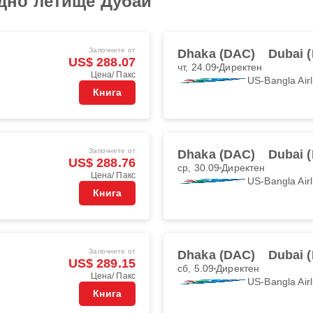
дно летище Дубай
Започнете от
Dhaka (DAC)
Dubai 
US$ 288.07
чт, 24.09
Директен
Цена/ Пакс
US-Bangla Airl
Книга
Започнете от
Dhaka (DAC)
Dubai 
US$ 288.76
ср, 30.09
Директен
Цена/ Пакс
US-Bangla Airl
Книга
Започнете от
Dhaka (DAC)
Dubai 
US$ 289.15
сб, 5.09
Директен
Цена/ Пакс
US-Bangla Airl
Книга