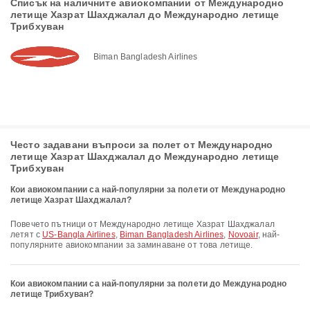
Списък на наличните авиокомпании от Международно
летище Хазрат Шахджалал до Международно летище
Трибхуван
Biman Bangladesh Airlines
Често задавани въпроси за полет от Международно
летище Хазрат Шахджалал до Международно летище
Трибхуван
Кои авиокомпании са най-популярни за полети от Международно
летище Хазрат Шахджалал?
Повечето пътници от Международно летище Хазрат Шахджалал
летят с
US-Bangla Airlines
,
Biman Bangladesh Airlines
,
Novoair
, най-
популярните авиокомпании за заминаване от това летище.
Кои авиокомпании са най-популярни за полети до Международно
летище Трибхуван?