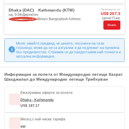
Dhaka (DAC)
Kathmandu (KTM)
Започнете от
US$ 207.3
нд, 9.08
Директен
Цена/ Пакс
Biman Bangladesh Airlines
Книга
Моля, имайте предвид, че цените, посочени на тази
страница, може да не са актуални и да подлежат на промяна
без предизвестие. Стремим се да предоставим най-точната и
актуална информация.
Информация за полета от Международно летище Хазрат
Шахджалал до Международно летище Трибхуван
Ексклузивни оферти за полети
Dhaka - Kathmandu
US$ 187.17
Месец с най-ниска тарифа
авг