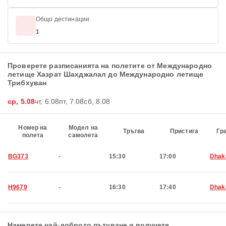
Общо дестинации
1
Проверете разписанията на полетите от Международно
летище Хазрат Шахджалал до Международно летище
Трибхуван
ср, 5.08
чт, 6.08
пт, 7.08
сб, 8.08
Номер на
Модел на
Тръгва
Пристига
Гр
полета
самолета
BG373
-
15:30
17:00
Dhak
H9679
-
16:30
17:40
Dhak
Намерете най-доброто пътуване и получете