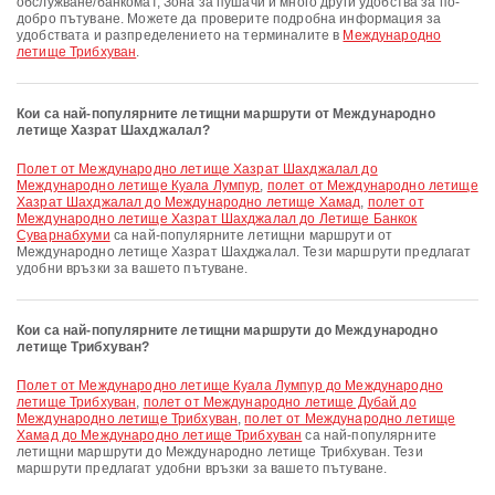
обслужване/банкомат, Зона за пушачи и много други удобства за по-
добро пътуване. Можете да проверите подробна информация за
удобствата и разпределението на терминалите в
Международно
летище Трибхуван
.
Кои са най-популярните летищни маршрути от Международно
летище Хазрат Шахджалал?
полет от Международно летище Хазрат Шахджалал до
Международно летище Куала Лумпур
,
полет от Международно летище
Хазрат Шахджалал до Международно летище Хамад
,
полет от
Международно летище Хазрат Шахджалал до Летище Банкок
Суварнабхуми
са най-популярните летищни маршрути от
Международно летище Хазрат Шахджалал. Тези маршрути предлагат
удобни връзки за вашето пътуване.
Кои са най-популярните летищни маршрути до Международно
летище Трибхуван?
полет от Международно летище Куала Лумпур до Международно
летище Трибхуван
,
полет от Международно летище Дубай до
Международно летище Трибхуван
,
полет от Международно летище
Хамад до Международно летище Трибхуван
са най-популярните
летищни маршрути до Международно летище Трибхуван. Тези
маршрути предлагат удобни връзки за вашето пътуване.