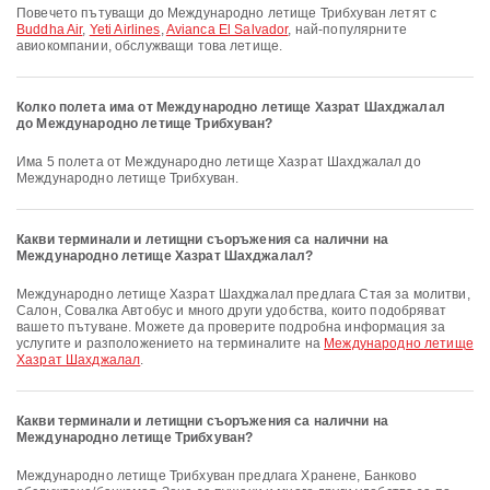
Повечето пътуващи до Международно летище Трибхуван летят с
Buddha Air
,
Yeti Airlines
,
Avianca El Salvador
, най-популярните
авиокомпании, обслужващи това летище.
Колко полета има от Международно летище Хазрат Шахджалал
до Международно летище Трибхуван?
Има 5 полета от Международно летище Хазрат Шахджалал до
Международно летище Трибхуван.
Какви терминали и летищни съоръжения са налични на
Международно летище Хазрат Шахджалал?
Международно летище Хазрат Шахджалал предлага Стая за молитви,
Салон, Совалка Автобус и много други удобства, които подобряват
вашето пътуване. Можете да проверите подробна информация за
услугите и разположението на терминалите на
Международно летище
Хазрат Шахджалал
.
Какви терминали и летищни съоръжения са налични на
Международно летище Трибхуван?
Международно летище Трибхуван предлага Хранене, Банково