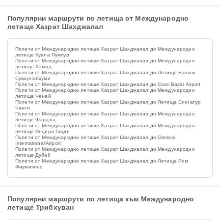
Популярни маршрути по летища от Международно
летище Хазрат Шахджалал
Полети от Международно летище Хазрат Шахджалал до Международно
летище Куала Лумпур
Полети от Международно летище Хазрат Шахджалал до Международно
летище Хамад
Полети от Международно летище Хазрат Шахджалал до Летище Банкок
Суварнабхуми
Полети от Международно летище Хазрат Шахджалал до Coxs Bazar Airport
Полети от Международно летище Хазрат Шахджалал до Международно
летище Ченай
Полети от Международно летище Хазрат Шахджалал до Летище Сингапур
Чанги
Полети от Международно летище Хазрат Шахджалал до Международно
летище Шарджа
Полети от Международно летище Хазрат Шахджалал до Международно
летище Индира Ганди
Полети от Международно летище Хазрат Шахджалал до Osmani
International Airport
Полети от Международно летище Хазрат Шахджалал до Международно
летище Дубай
Полети от Международно летище Хазрат Шахджалал до Летище Рим
Фиумичино
Популярни маршрути по летища към Международно
летище Трибхуван