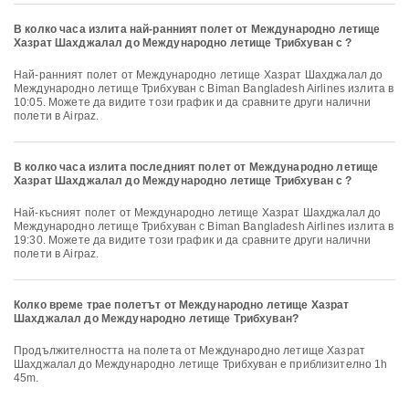
В колко часа излита най-ранният полет от Международно летище
Хазрат Шахджалал до Международно летище Трибхуван с ?
Най-ранният полет от Международно летище Хазрат Шахджалал до
Международно летище Трибхуван с Biman Bangladesh Airlines излита в
10:05. Можете да видите този график и да сравните други налични
полети в Airpaz.
В колко часа излита последният полет от Международно летище
Хазрат Шахджалал до Международно летище Трибхуван с ?
Най-късният полет от Международно летище Хазрат Шахджалал до
Международно летище Трибхуван с Biman Bangladesh Airlines излита в
19:30. Можете да видите този график и да сравните други налични
полети в Airpaz.
Колко време трае полетът от Международно летище Хазрат
Шахджалал до Международно летище Трибхуван?
Продължителността на полета от Международно летище Хазрат
Шахджалал до Международно летище Трибхуван е приблизително 1h
45m.