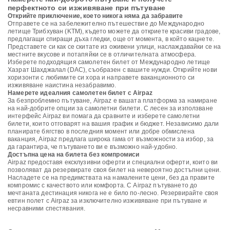
перфектното си изживяване при пътуване
Открийте приключение, което никога няма да забравите
Отправете се на забележително пътешествие до Международно
летище Трибхуван (KTM), където можете да откриете красиви градове,
предлагащи спиращи дъха гледки, още от момента, в който кацнете.
Представете си как се скитате из оживени улици, наслаждавайки се на
местните вкусове и потапяйки се в отличителната атмосфера.
Изберете подходящия самолетен билет от Международно летище
Хазрат Шахджалал (DAC), съобразен с вашите нужди. Открийте нови
хоризонти с любимите си хора и направете ваканционното си
изживяване наистина незабравимо.
Намерете идеалния самолетен билет с Airpaz
За безпроблемно пътуване, Airpaz е вашата платформа за намиране
на най-добрите опции за самолетни билети. С лесен за използване
интерфейс Airpaz ви помага да сравните и изберете самолетни
билети, които отговарят на вашия график и бюджет. Независимо дали
планирате бягство в последния момент или добре обмислена
ваканция, Airpaz предлага широка гама от възможности за избор, за
да гарантира, че пътуването ви е възможно най-удобно.
Достъпна цена на билета без компромиси
Airpaz предоставя ексклузивни оферти и специални оферти, които ви
позволяват да резервирате своя билет на невероятно достъпни цени.
Насладете се на предимствата на намалените цени, без да правите
компромис с качеството или комфорта. С Airpaz пътуването до
мечтаната дестинация никога не е било по-лесно. Резервирайте своя
евтин полет с Airpaz за изключително изживяване при пътуване и
несравними спестявания.