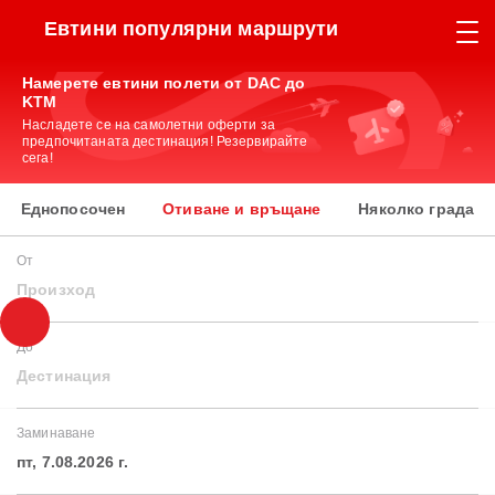
Евтини популярни маршрути
Намерете евтини полети от DAC до
KTM
Насладете се на самолетни оферти за
предпочитаната дестинация! Резервирайте
сега!
Еднопосочен
Отиване и връщане
Няколко града
От
Произход
До
Дестинация
Заминаване
пт, 7.08.2026 г.