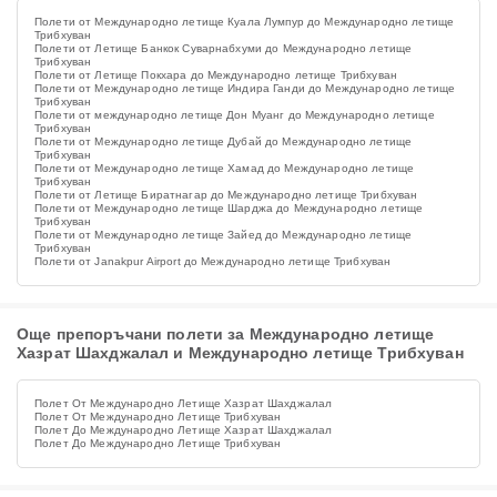
Полети от Международно летище Куала Лумпур до Международно летище
Трибхуван
Полети от Летище Банкок Суварнабхуми до Международно летище
Трибхуван
Полети от Летище Покхара до Международно летище Трибхуван
Полети от Международно летище Индира Ганди до Международно летище
Трибхуван
Полети от международно летище Дон Муанг до Международно летище
Трибхуван
Полети от Международно летище Дубай до Международно летище
Трибхуван
Полети от Международно летище Хамад до Международно летище
Трибхуван
Полети от Летище Биратнагар до Международно летище Трибхуван
Полети от Международно летище Шарджа до Международно летище
Трибхуван
Полети от Международно летище Зайед до Международно летище
Трибхуван
Полети от Janakpur Airport до Международно летище Трибхуван
Още препоръчани полети за Международно летище
Хазрат Шахджалал и Международно летище Трибхуван
Полет От Международно Летище Хазрат Шахджалал
Полет От Международно Летище Трибхуван
Полет До Международно Летище Хазрат Шахджалал
Полет До Международно Летище Трибхуван