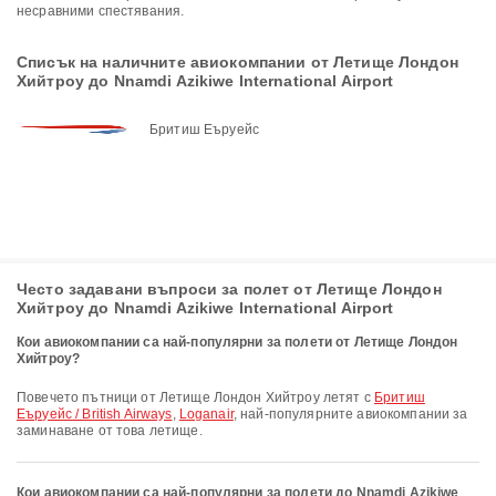
несравними спестявания.
Списък на наличните авиокомпании от Летище Лондон
Хийтроу до Nnamdi Azikiwe International Airport
Бритиш Еъруейс
Често задавани въпроси за полет от Летище Лондон
Хийтроу до Nnamdi Azikiwe International Airport
Кои авиокомпании са най-популярни за полети от Летище Лондон
Хийтроу?
Повечето пътници от Летище Лондон Хийтроу летят с
Бритиш
Еъруейс / British Airways
,
Loganair
, най-популярните авиокомпании за
заминаване от това летище.
Кои авиокомпании са най-популярни за полети до Nnamdi Azikiwe