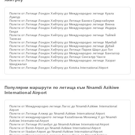
Полети от Летище Лондон Хийтроу до Международно летище Куала
Лумпур
Полети от Летище Лондон Хийтроу до Летище Банкок Суварнабхуми
Полети от Летище Лондон Хийтроу до Международно летище Виена
Полети от Летище Лондон Хийтроу до Международно летище Индира
Ганди
Полети от Летище Лондон Хийтроу до Международно летище Тайпей
Таоюан
Полети от Летище Лондон Хийтроу до Международно летище Мумбай
Полети от Летище Лондон Хийтроу до Международно летище Дубай
Полети от Летище Лондон Хийтроу до Летище Париж-Шарл дьо Гол
Полети от Летище Лондон Хийтроу до Международно летище Бангалор
Полети от Летище Лондон Хийтроу до Летище Сингапур Чанги
Полети от Летище Лондон Хийтроу до Международно летище Хазрат
Шахджалал
Полети от Летище Лондон Хийтроу до Kotoka International Airport
Популярни маршрути по летища към Nnamdi Azikiwe
International Airport
Полети от Международно летище Лагос до Nnamdi Azikiwe International
Airport
Полети от Летище Алжир до Nnamdi Azikiwe International Airport
Полети от международното летище Казабланка Мохамед V до Nnamdi
Azikiwe International Airport
Полети от Летище Истанбул до Nnamdi Azikiwe International Airport
Полети от Benin Airport до Nnamdi Azikiwe International Airport
Полети от Ibadan Airport до Nnamdi Azikiwe International Airport