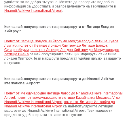
удобства за по-добро пътуване. Можете да проверите подробна
информация за удобствата и разпределението на терминалите в
Nnamdi Azikiwe International Airport
.
Кои са най-популярните летищни маршрути от Летище Лондон
Хийтроу?
полет от Летище Лондон Хийтроу до Международно летище Куала
Лумпур
,
полет от Летище Лондон Хийтроу до Летище Банкок
Суварнабхуми
,
полет от Летище Лондон Хийтроу до Международно
летище Виена
са най-популярните летищни маршрути от Летище
Лондон Хийтроу. Тези маршрути предлагат удобни връзки за вашето
пътуване.
Кои са най-популярните летищни маршрути до Nnamdi Azikiwe
International Airport?
полет от Международно летище Лагос до Nnamdi Azikiwe International
Airport
,
полет от международното летище Казабланка Мохамед V до
Nnamdi Azikiwe International Airport
,
полет от Летище Истанбул до
Nnamdi Azikiwe International Airport
са най-популярните летищни
маршрути до Nnamdi Azikiwe International Airport. Тези маршрути
предлагат удобни връзки за вашето пътуване.