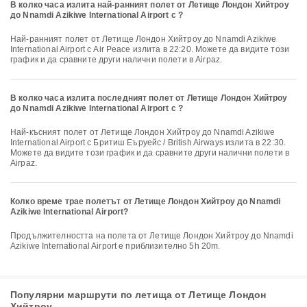
В колко часа излита най-ранният полет от Летище Лондон Хийтроу
до Nnamdi Azikiwe International Airport с ?
Най-ранният полет от Летище Лондон Хийтроу до Nnamdi Azikiwe
International Airport с Air Peace излита в 22:20. Можете да видите този
график и да сравните други налични полети в Airpaz.
В колко часа излита последният полет от Летище Лондон Хийтроу
до Nnamdi Azikiwe International Airport с ?
Най-късният полет от Летище Лондон Хийтроу до Nnamdi Azikiwe
International Airport с Бритиш Еъруейс / British Airways излита в 22:30.
Можете да видите този график и да сравните други налични полети в
Airpaz.
Колко време трае полетът от Летище Лондон Хийтроу до Nnamdi
Azikiwe International Airport?
Продължителността на полета от Летище Лондон Хийтроу до Nnamdi
Azikiwe International Airport е приблизително 5h 20m.
Популярни маршрути по летища от Летище Лондон
Хийтроу