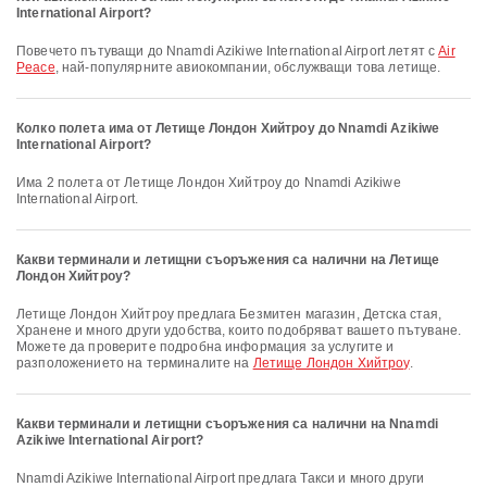
International Airport?
Повечето пътуващи до Nnamdi Azikiwe International Airport летят с
Air
Peace
, най-популярните авиокомпании, обслужващи това летище.
Колко полета има от Летище Лондон Хийтроу до Nnamdi Azikiwe
International Airport?
Има 2 полета от Летище Лондон Хийтроу до Nnamdi Azikiwe
International Airport.
Какви терминали и летищни съоръжения са налични на Летище
Лондон Хийтроу?
Летище Лондон Хийтроу предлага Безмитен магазин, Детска стая,
Хранене и много други удобства, които подобряват вашето пътуване.
Можете да проверите подробна информация за услугите и
разположението на терминалите на
Летище Лондон Хийтроу
.
Какви терминали и летищни съоръжения са налични на Nnamdi
Azikiwe International Airport?
Nnamdi Azikiwe International Airport предлага Такси и много други