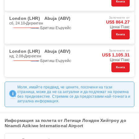
Книга
London (LHR)
Abuja (ABV)
Започнете от
US$ 864.27
сб, 24.10
Директен
Цена/ Пакс
Бритиш Еъруейс
Книга
London (LHR)
Abuja (ABV)
Започнете от
US$ 1,105.31
нд, 2.08
Директен
Цена/ Пакс
Бритиш Еъруейс
Книга
Моля, имайте предвид, че цените, посочени на тази
страница, може да не са актуални и да подлежат на промяна
без предизвестие. Стремим се да предоставим най-точната и
актуална информация.
Информация за полета от Летище Лондон Хийтроу до
Nnamdi Azikiwe International Airport