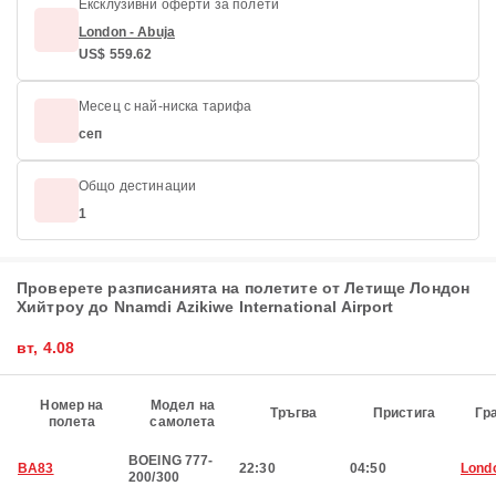
Ексклузивни оферти за полети
London - Abuja
US$ 559.62
Месец с най-ниска тарифа
сеп
Общо дестинации
1
Проверете разписанията на полетите от Летище Лондон
Хийтроу до Nnamdi Azikiwe International Airport
вт, 4.08
Номер на
Модел на
Тръгва
Пристига
Гр
полета
самолета
BOEING 777-
BA83
22:30
04:50
Lond
200/300