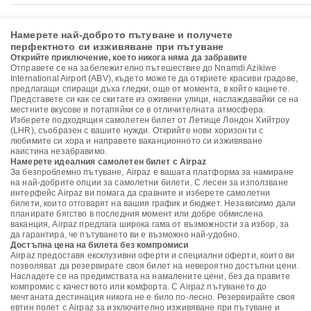
Намерете най-доброто пътуване и получете
перфектното си изживяване при пътуване
Открийте приключение, което никога няма да забравите
Отправете се на забележително пътешествие до Nnamdi Azikiwe
International Airport (ABV), където можете да откриете красиви градове,
предлагащи спиращи дъха гледки, още от момента, в който кацнете.
Представете си как се скитате из оживени улици, наслаждавайки се на
местните вкусове и потапяйки се в отличителната атмосфера.
Изберете подходящия самолетен билет от Летище Лондон Хийтроу
(LHR), съобразен с вашите нужди. Открийте нови хоризонти с
любимите си хора и направете ваканционното си изживяване
наистина незабравимо.
Намерете идеалния самолетен билет с Airpaz
За безпроблемно пътуване, Airpaz е вашата платформа за намиране
на най-добрите опции за самолетни билети. С лесен за използване
интерфейс Airpaz ви помага да сравните и изберете самолетни
билети, които отговарят на вашия график и бюджет. Независимо дали
планирате бягство в последния момент или добре обмислена
ваканция, Airpaz предлага широка гама от възможности за избор, за
да гарантира, че пътуването ви е възможно най-удобно.
Достъпна цена на билета без компромиси
Airpaz предоставя ексклузивни оферти и специални оферти, които ви
позволяват да резервирате своя билет на невероятно достъпни цени.
Насладете се на предимствата на намалените цени, без да правите
компромис с качеството или комфорта. С Airpaz пътуването до
мечтаната дестинация никога не е било по-лесно. Резервирайте своя
евтин полет с Airpaz за изключително изживяване при пътуване и