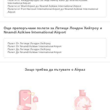
Полети от Международно летище Амину Кано до Nnamdi Azikiwe
International Airport
Полети от Warri Airport до Nnamdi Azikiwe International Airport
Полети от Port Harcourt International Airport до Nnamdi Azikiwe International
Airport
Още препоръчани полети за Летище Лондон Хийтроу и
Nnamdi Azikiwe International Airport
Полет От Летище Лондон Хийтроу
Полет От Nnamdi Azikiwe International Airport
Полет До Летище Лондон Хийтроу
Полет До Nnamdi Azikiwe International Airport
Защо трябва да пътувате с Airpaz