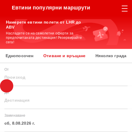
Евтини популярни маршрути
Намерете евтини полети от LHR до
ABV
Насладете се на самолетни оферти за
предпочитаната дестинация! Резервирайте
сега!
Еднопосочен
Отиване и връщане
Няколко града
От
Произход
До
Дестинация
Заминаване
сб, 8.08.2026 г.