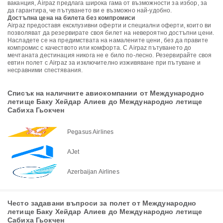
ваканция, Airpaz предлага широка гама от възможности за избор, за
да гарантира, че пътуването ви е възможно най-удобно.
Достъпна цена на билета без компромиси
Airpaz предоставя ексклузивни оферти и специални оферти, които ви
позволяват да резервирате своя билет на невероятно достъпни цени.
Насладете се на предимствата на намалените цени, без да правите
компромис с качеството или комфорта. С Airpaz пътуването до
мечтаната дестинация никога не е било по-лесно. Резервирайте своя
евтин полет с Airpaz за изключително изживяване при пътуване и
несравними спестявания.
Списък на наличните авиокомпании от Международно
летище Баку Хейдар Алиев до Международно летище
Сабиха Гьокчен
Pegasus Airlines
AJet
Azerbaijan Airlines
Често задавани въпроси за полет от Международно
летище Баку Хейдар Алиев до Международно летище
Сабиха Гьокчен