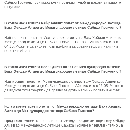
Сабиха Гьокчен. Тези маршрути предлагат удобни връзки за вашето
пътуване.
В колко часа излита най-ранният полет от Международно летище
Баку Хейдар Алиев до Международно летище Сабиха Гьокчен с ?
Най-ранният полет от Международно летище Баку Хейдар Алиев до
Международно летище Сабиха Гьокчен с Pegasus Airlines излита в
04:10. Можете да видите този график и да сравните други налични
полети в Airpaz.
В колко часа излита последният полет от Международно летище
Баку Хейдар Алиев до Международно летище Сабиха Гьокчен с ?
Най-късният полет от Международно летище Баку Хейдар Алиев до
Международно летище Сабиха Гьокчен с AJet излита в 18:05. Можете
да видите този график и да сравните други налични полети в Airpaz.
Колко време трае полетът от Международно летище Баку Хейдар
Алиев до Международно летище Сабиха Гьокчен?
Продължителността на полета от Международно летище Баку Хейдар
Алиев до Международно летище Сабиха Гьокчен е приблизително 3h
5m.