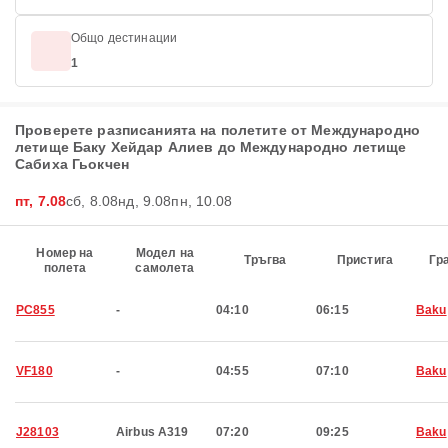
Общо дестинации
1
Проверете разписанията на полетите от Международно
летище Баку Хейдар Алиев до Международно летище
Сабиха Гьокчен
пт, 7.08
сб, 8.08
нд, 9.08
пн, 10.08
Номер на
Модел на
Тръгва
Пристига
Гр
полета
самолета
PC855
-
04:10
06:15
Baku
VF180
-
04:55
07:10
Baku
J28103
Airbus A319
07:20
09:25
Baku