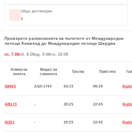
Общо дестинации
1
Проверете разписанията на полетите от Международно
летище Кожикод до Международно летище Шарджа
пт, 7.08
сб, 8.08
нд, 9.08
пн, 10.08
Номер на
Модел на
Тръгва
Пристига
Гр
полета
самолета
G9455
A32I-174Y
04:15
06:30
Kozh
AI9173
-
20:25
22:45
Kozh
IX351
-
20:25
22:45
Kozh