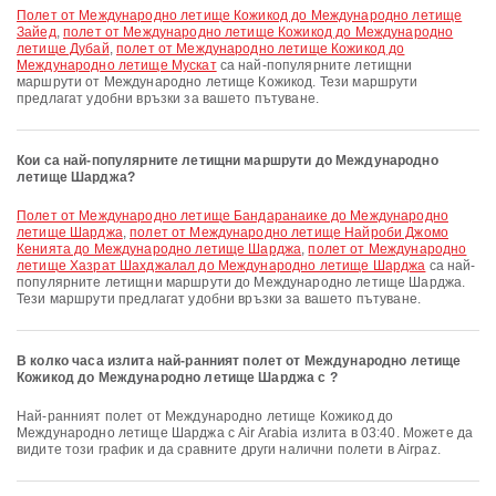
полет от Международно летище Кожикод до Международно летище
Зайед
,
полет от Международно летище Кожикод до Международно
летище Дубай
,
полет от Международно летище Кожикод до
Международно летище Мускат
са най-популярните летищни
маршрути от Международно летище Кожикод. Тези маршрути
предлагат удобни връзки за вашето пътуване.
Кои са най-популярните летищни маршрути до Международно
летище Шарджа?
полет от Международно летище Бандаранаике до Международно
летище Шарджа
,
полет от Международно летище Найроби Джомо
Кенията до Международно летище Шарджа
,
полет от Международно
летище Хазрат Шахджалал до Международно летище Шарджа
са най-
популярните летищни маршрути до Международно летище Шарджа.
Тези маршрути предлагат удобни връзки за вашето пътуване.
В колко часа излита най-ранният полет от Международно летище
Кожикод до Международно летище Шарджа с ?
Най-ранният полет от Международно летище Кожикод до
Международно летище Шарджа с Air Arabia излита в 03:40. Можете да
видите този график и да сравните други налични полети в Airpaz.