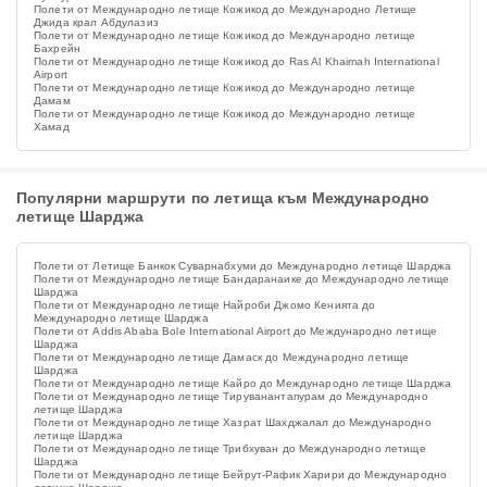
Полети от Международно летище Кожикод до Международно Летище
Джида крал Абдулазиз
Полети от Международно летище Кожикод до Международно летище
Бахрейн
Полети от Международно летище Кожикод до Ras Al Khaimah International
Airport
Полети от Международно летище Кожикод до Международно летище
Дамам
Полети от Международно летище Кожикод до Международно летище
Хамад
Популярни маршрути по летища към Международно
летище Шарджа
Полети от Летище Банкок Суварнабхуми до Международно летище Шарджа
Полети от Международно летище Бандаранаике до Международно летище
Шарджа
Полети от Международно летище Найроби Джомо Кенията до
Международно летище Шарджа
Полети от Addis Ababa Bole International Airport до Международно летище
Шарджа
Полети от Международно летище Дамаск до Международно летище
Шарджа
Полети от Международно летище Кайро до Международно летище Шарджа
Полети от Международно летище Тируванантапурам до Международно
летище Шарджа
Полети от Международно летище Хазрат Шахджалал до Международно
летище Шарджа
Полети от Международно летище Трибхуван до Международно летище
Шарджа
Полети от Международно летище Бейрут-Рафик Харири до Международно