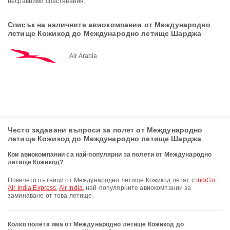
несравними спестявания.
Списък на наличните авиокомпании от Международно
летище Кожикод до Международно летище Шарджа
Air Arabia
Често задавани въпроси за полет от Международно
летище Кожикод до Международно летище Шарджа
Кои авиокомпании са най-популярни за полети от Международно
летище Кожикод?
Повечето пътници от Международно летище Кожикод летят с
IndiGo
,
Air India Express
,
Air India
, най-популярните авиокомпании за
заминаване от това летище.
Колко полета има от Международно летище Кожикод до