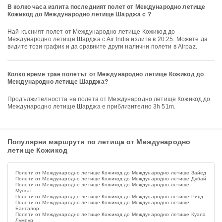
В колко часа излита последният полет от Международно летище
Кожикод до Международно летище Шарджа с ?
Най-късният полет от Международно летище Кожикод до
Международно летище Шарджа с Air India излита в 20:25. Можете да
видите този график и да сравните други налични полети в Airpaz.
Колко време трае полетът от Международно летище Кожикод до
Международно летище Шарджа?
Продължителността на полета от Международно летище Кожикод до
Международно летище Шарджа е приблизително 3h 51m.
Популярни маршрути по летища от Международно
летище Кожикод
Полети от Международно летище Кожикод до Международно летище Зайед
Полети от Международно летище Кожикод до Международно летище Дубай
Полети от Международно летище Кожикод до Международно летище
Мускат
Полети от Международно летище Кожикод до Международно летище Рияд
Полети от Международно летище Кожикод до Международно летище
Бангалор
Полети от Международно летище Кожикод до Международно летище Куала
Лумпур