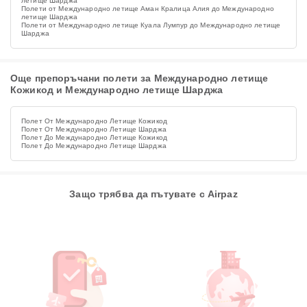
летище Шарджа
Полети от Международно летище Аман Кралица Алия до Международно
летище Шарджа
Полети от Международно летище Куала Лумпур до Международно летище
Шарджа
Още препоръчани полети за Международно летище
Кожикод и Международно летище Шарджа
Полет От Международно Летище Кожикод
Полет От Международно Летище Шарджа
Полет До Международно Летище Кожикод
Полет До Международно Летище Шарджа
Защо трябва да пътувате с Airpaz