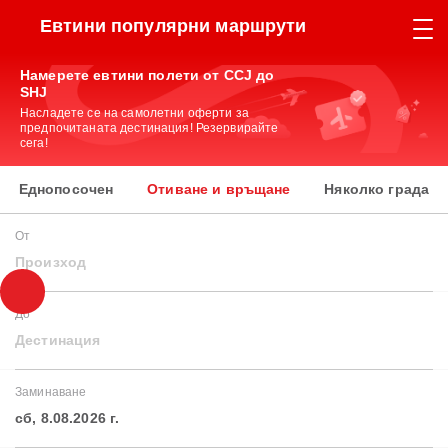
Евтини популярни маршрути
Намерете евтини полети от CCJ до
SHJ
Насладете се на самолетни оферти за
предпочитаната дестинация! Резервирайте
сега!
Еднопосочен
Отиване и връщане
Няколко града
От
Произход
До
Дестинация
Заминаване
сб, 8.08.2026 г.