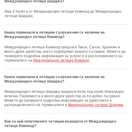
Международно летище Шарджа?
Има 5 полета от Международно летище Кожикод до Международно
летище Шарджа.
Какви терминали и летищни съоръжения са налични на
Международно летище Кожикод?
Международно летище Кожикод предлага Такси, Салон, Хранене и
много други удобства, които подобряват вашето пътуване. Можете да
проверите подробна информация за услугите и разположението на
терминалите на
Международно летище Кожикод
.
Какви терминали и летищни съоръжения са налични на
Международно летище Шарджа?
Международно летище Шарджа предлага Коли под наем, Инвалидна
количка, Паркоместа и много други удобства за по-добро пътуване.
Можете да проверите подробна информация за удобствата и
разпределението на терминалите в
Международно летище Шарджа
.
Кои са най-популярните летищни маршрути от Международно
летище Кожикод?