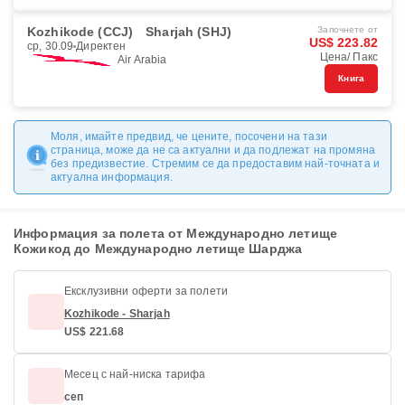
Kozhikode (CCJ)
Sharjah (SHJ)
Започнете от
US$ 223.82
ср, 30.09
Директен
Цена/ Пакс
Air Arabia
Книга
Моля, имайте предвид, че цените, посочени на тази
страница, може да не са актуални и да подлежат на промяна
без предизвестие. Стремим се да предоставим най-точната и
актуална информация.
Информация за полета от Международно летище
Кожикод до Международно летище Шарджа
Ексклузивни оферти за полети
Kozhikode - Sharjah
US$ 221.68
Месец с най-ниска тарифа
сеп