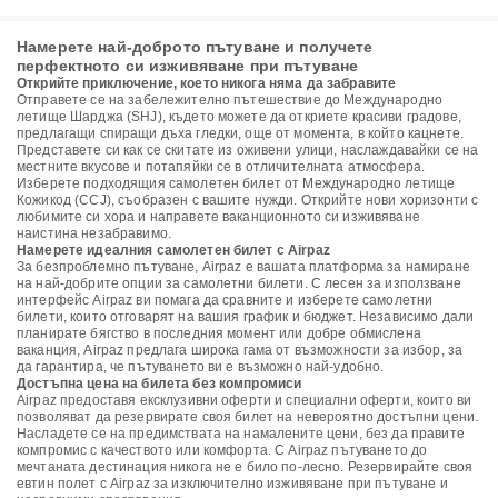
Намерете най-доброто пътуване и получете
перфектното си изживяване при пътуване
Открийте приключение, което никога няма да забравите
Отправете се на забележително пътешествие до Международно
летище Шарджа (SHJ), където можете да откриете красиви градове,
предлагащи спиращи дъха гледки, още от момента, в който кацнете.
Представете си как се скитате из оживени улици, наслаждавайки се на
местните вкусове и потапяйки се в отличителната атмосфера.
Изберете подходящия самолетен билет от Международно летище
Кожикод (CCJ), съобразен с вашите нужди. Открийте нови хоризонти с
любимите си хора и направете ваканционното си изживяване
наистина незабравимо.
Намерете идеалния самолетен билет с Airpaz
За безпроблемно пътуване, Airpaz е вашата платформа за намиране
на най-добрите опции за самолетни билети. С лесен за използване
интерфейс Airpaz ви помага да сравните и изберете самолетни
билети, които отговарят на вашия график и бюджет. Независимо дали
планирате бягство в последния момент или добре обмислена
ваканция, Airpaz предлага широка гама от възможности за избор, за
да гарантира, че пътуването ви е възможно най-удобно.
Достъпна цена на билета без компромиси
Airpaz предоставя ексклузивни оферти и специални оферти, които ви
позволяват да резервирате своя билет на невероятно достъпни цени.
Насладете се на предимствата на намалените цени, без да правите
компромис с качеството или комфорта. С Airpaz пътуването до
мечтаната дестинация никога не е било по-лесно. Резервирайте своя
евтин полет с Airpaz за изключително изживяване при пътуване и