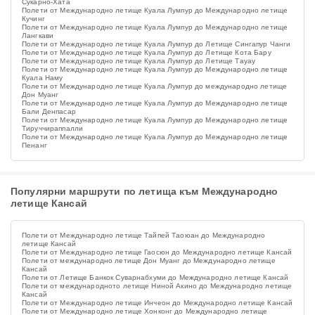
Сукарно-Хата
Полети от Международно летище Куала Лумпур до Международно летище
Кучинг
Полети от Международно летище Куала Лумпур до Международно летище
Лангкави
Полети от Международно летище Куала Лумпур до Летище Сингапур Чанги
Полети от Международно летище Куала Лумпур до Летище Кота Бару
Полети от Международно летище Куала Лумпур до Летище Тауау
Полети от Международно летище Куала Лумпур до Международно летище
Куала Наму
Полети от Международно летище Куала Лумпур до международно летище
Дон Муанг
Полети от Международно летище Куала Лумпур до Международно летище
Бали Денпасар
Полети от Международно летище Куала Лумпур до Международно летище
Тируччираппалли
Полети от Международно летище Куала Лумпур до Международно летище
Пенанг
Популярни маршрути по летища към Международно
летище Кансай
Полети от Международно летище Тайпей Таоюан до Международно
летище Кансай
Полети от Международно летище Гаосюн до Международно летище Кансай
Полети от международно летище Дон Муанг до Международно летище
Кансай
Полети от Летище Банкок Суварнабхуми до Международно летище Кансай
Полети от международното летище Ниной Акино до Международно летище
Кансай
Полети от Международно летище Инчеон до Международно летище Кансай
Полети от Международно летище Хонконг до Международно летище