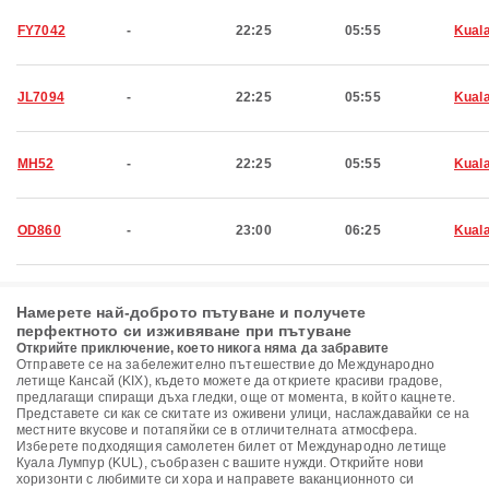
FY7042
-
22:25
05:55
Kual
JL7094
-
22:25
05:55
Kual
MH52
-
22:25
05:55
Kual
OD860
-
23:00
06:25
Kual
Намерете най-доброто пътуване и получете
перфектното си изживяване при пътуване
Открийте приключение, което никога няма да забравите
Отправете се на забележително пътешествие до Международно
летище Кансай (KIX), където можете да откриете красиви градове,
предлагащи спиращи дъха гледки, още от момента, в който кацнете.
Представете си как се скитате из оживени улици, наслаждавайки се на
местните вкусове и потапяйки се в отличителната атмосфера.
Изберете подходящия самолетен билет от Международно летище
Куала Лумпур (KUL), съобразен с вашите нужди. Открийте нови
хоризонти с любимите си хора и направете ваканционното си