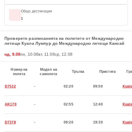
Общо дестинации
1
Проверете разписанията на полетите от Международно
летище Куала Лумпур до Международно летище Кансай
нд, 9.08
пн, 10.08
вт, 11.08
ср, 12.08
Номер на
Модел на
Тръгва
Пристига
Гр
полета
самолета
D7532
-
02:20
09:50
Kual
AK170
-
02:55
12:40
Kual
D7378
-
09:20
19:30
Kual