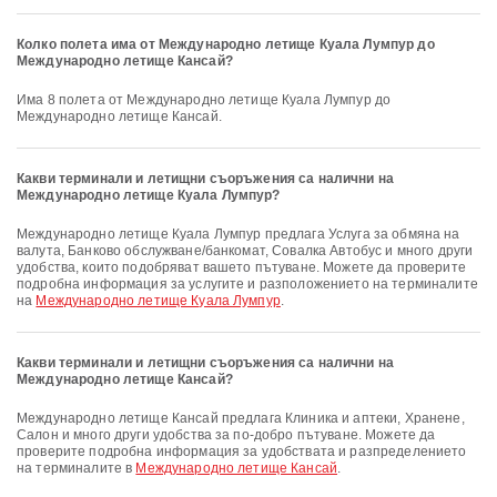
Колко полета има от Международно летище Куала Лумпур до
Международно летище Кансай?
Има 8 полета от Международно летище Куала Лумпур до
Международно летище Кансай.
Какви терминали и летищни съоръжения са налични на
Международно летище Куала Лумпур?
Международно летище Куала Лумпур предлага Услуга за обмяна на
валута, Банково обслужване/банкомат, Совалка Автобус и много други
удобства, които подобряват вашето пътуване. Можете да проверите
подробна информация за услугите и разположението на терминалите
на
Международно летище Куала Лумпур
.
Какви терминали и летищни съоръжения са налични на
Международно летище Кансай?
Международно летище Кансай предлага Клиника и аптеки, Хранене,
Салон и много други удобства за по-добро пътуване. Можете да
проверите подробна информация за удобствата и разпределението
на терминалите в
Международно летище Кансай
.