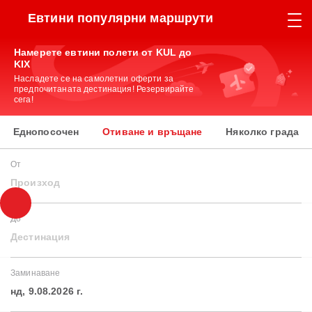
Евтини популярни маршрути
Намерете евтини полети от KUL до
KIX
Насладете се на самолетни оферти за
предпочитаната дестинация! Резервирайте
сега!
Еднопосочен
Отиване и връщане
Няколко града
От
Произход
До
Дестинация
Заминаване
нд, 9.08.2026 г.