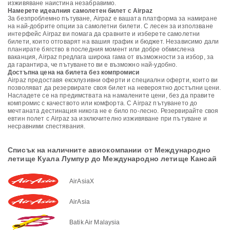
изживяване наистина незабравимо.
Намерете идеалния самолетен билет с Airpaz
За безпроблемно пътуване, Airpaz е вашата платформа за намиране
на най-добрите опции за самолетни билети. С лесен за използване
интерфейс Airpaz ви помага да сравните и изберете самолетни
билети, които отговарят на вашия график и бюджет. Независимо дали
планирате бягство в последния момент или добре обмислена
ваканция, Airpaz предлага широка гама от възможности за избор, за
да гарантира, че пътуването ви е възможно най-удобно.
Достъпна цена на билета без компромиси
Airpaz предоставя ексклузивни оферти и специални оферти, които ви
позволяват да резервирате своя билет на невероятно достъпни цени.
Насладете се на предимствата на намалените цени, без да правите
компромис с качеството или комфорта. С Airpaz пътуването до
мечтаната дестинация никога не е било по-лесно. Резервирайте своя
евтин полет с Airpaz за изключително изживяване при пътуване и
несравними спестявания.
Списък на наличните авиокомпании от Международно
летище Куала Лумпур до Международно летище Кансай
AirAsiaX
AirAsia
Batik Air Malaysia