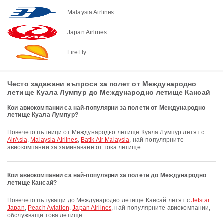
Malaysia Airlines
Japan Airlines
FireFly
Често задавани въпроси за полет от Международно
летище Куала Лумпур до Международно летище Кансай
Кои авиокомпании са най-популярни за полети от Международно
летище Куала Лумпур?
Повечето пътници от Международно летище Куала Лумпур летят с
AirAsia
,
Malaysia Airlines
,
Batik Air Malaysia
, най-популярните
авиокомпании за заминаване от това летище.
Кои авиокомпании са най-популярни за полети до Международно
летище Кансай?
Повечето пътуващи до Международно летище Кансай летят с
Jetstar
Japan
,
Peach Aviation
,
Japan Airlines
, най-популярните авиокомпании,
обслужващи това летище.