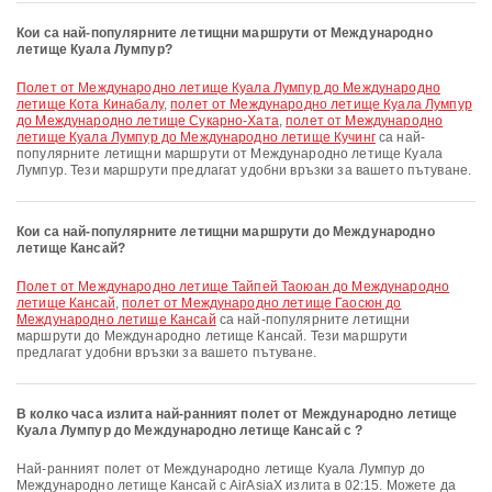
Кои са най-популярните летищни маршрути от Международно
летище Куала Лумпур?
полет от Международно летище Куала Лумпур до Международно
летище Кота Кинабалу
,
полет от Международно летище Куала Лумпур
до Международно летище Сукарно-Хата
,
полет от Международно
летище Куала Лумпур до Международно летище Кучинг
са най-
популярните летищни маршрути от Международно летище Куала
Лумпур. Тези маршрути предлагат удобни връзки за вашето пътуване.
Кои са най-популярните летищни маршрути до Международно
летище Кансай?
полет от Международно летище Тайпей Таоюан до Международно
летище Кансай
,
полет от Международно летище Гаосюн до
Международно летище Кансай
са най-популярните летищни
маршрути до Международно летище Кансай. Тези маршрути
предлагат удобни връзки за вашето пътуване.
В колко часа излита най-ранният полет от Международно летище
Куала Лумпур до Международно летище Кансай с ?
Най-ранният полет от Международно летище Куала Лумпур до
Международно летище Кансай с AirAsiaX излита в 02:15. Можете да