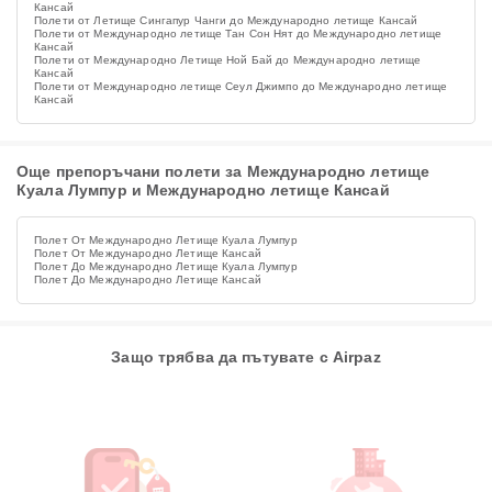
Кансай
Полети от Летище Сингапур Чанги до Международно летище Кансай
Полети от Международно летище Тан Сон Нят до Международно летище
Кансай
Полети от Международно Летище Ной Бай до Международно летище
Кансай
Полети от Международно летище Сеул Джимпо до Международно летище
Кансай
Още препоръчани полети за Международно летище
Куала Лумпур и Международно летище Кансай
Полет От Международно Летище Куала Лумпур
Полет От Международно Летище Кансай
Полет До Международно Летище Куала Лумпур
Полет До Международно Летище Кансай
Защо трябва да пътувате с Airpaz