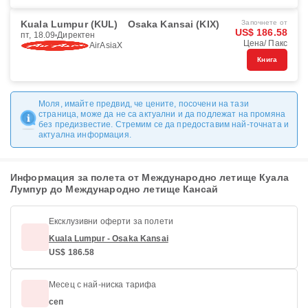
Kuala Lumpur (KUL)
Osaka Kansai (KIX)
Започнете от
US$ 186.58
пт, 18.09
Директен
Цена/ Пакс
AirAsiaX
Книга
Моля, имайте предвид, че цените, посочени на тази
страница, може да не са актуални и да подлежат на промяна
без предизвестие. Стремим се да предоставим най-точната и
актуална информация.
Информация за полета от Международно летище Куала
Лумпур до Международно летище Кансай
Ексклузивни оферти за полети
Kuala Lumpur - Osaka Kansai
US$ 186.58
Месец с най-ниска тарифа
сеп