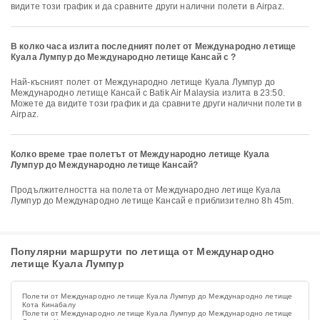
видите този график и да сравните други налични полети в Airpaz.
В колко часа излита последният полет от Международно летище
Куала Лумпур до Международно летище Кансай с ?
Най-късният полет от Международно летище Куала Лумпур до
Международно летище Кансай с Batik Air Malaysia излита в 23:50.
Можете да видите този график и да сравните други налични полети в
Airpaz.
Колко време трае полетът от Международно летище Куала
Лумпур до Международно летище Кансай?
Продължителността на полета от Международно летище Куала
Лумпур до Международно летище Кансай е приблизително 8h 45m.
Популярни маршрути по летища от Международно
летище Куала Лумпур
Полети от Международно летище Куала Лумпур до Международно летище
Кота Кинабалу
Полети от Международно летище Куала Лумпур до Международно летище