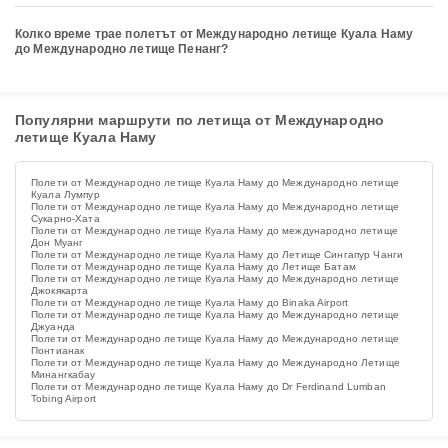
Колко време трае полетът от Международно летище Куала Наму
до Международно летище Пенанг?
Популярни маршрути по летища от Международно
летище Куала Наму
Полети от Международно летище Куала Наму до Международно летище
Куала Лумпур
Полети от Международно летище Куала Наму до Международно летище
Сукарно-Хата
Полети от Международно летище Куала Наму до международно летище
Дон Муанг
Полети от Международно летище Куала Наму до Летище Сингапур Чанги
Полети от Международно летище Куала Наму до Летище Батам
Полети от Международно летище Куала Наму до Международно летище
Джокякарта
Полети от Международно летище Куала Наму до Binaka Airport
Полети от Международно летище Куала Наму до Международно летище
Джуанда
Полети от Международно летище Куала Наму до Международно летище
Понтианак
Полети от Международно летище Куала Наму до Международно Летище
Минангкабау
Полети от Международно летище Куала Наму до Dr Ferdinand Lumban
Tobing Airport