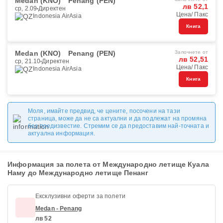
Medan (KNO)
Penang (PEN)
лв 52,1
ср, 2.09
Директен
Цена/ Пакс
Indonesia AirAsia
Книга
Medan (KNO)
Penang (PEN)
Започнете от
лв 52,51
ср, 21.10
Директен
Цена/ Пакс
Indonesia AirAsia
Книга
Моля, имайте предвид, че цените, посочени на тази
страница, може да не са актуални и да подлежат на промяна
без предизвестие. Стремим се да предоставим най-точната и
актуална информация.
Информация за полета от Международно летище Куала
Наму до Международно летище Пенанг
Ексклузивни оферти за полети
Medan - Penang
лв 52