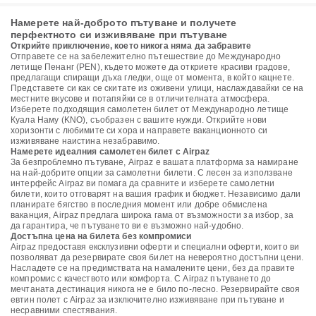
Намерете най-доброто пътуване и получете
перфектното си изживяване при пътуване
Открийте приключение, което никога няма да забравите
Отправете се на забележително пътешествие до Международно
летище Пенанг (PEN), където можете да откриете красиви градове,
предлагащи спиращи дъха гледки, още от момента, в който кацнете.
Представете си как се скитате из оживени улици, наслаждавайки се на
местните вкусове и потапяйки се в отличителната атмосфера.
Изберете подходящия самолетен билет от Международно летище
Куала Наму (KNO), съобразен с вашите нужди. Открийте нови
хоризонти с любимите си хора и направете ваканционното си
изживяване наистина незабравимо.
Намерете идеалния самолетен билет с Airpaz
За безпроблемно пътуване, Airpaz е вашата платформа за намиране
на най-добрите опции за самолетни билети. С лесен за използване
интерфейс Airpaz ви помага да сравните и изберете самолетни
билети, които отговарят на вашия график и бюджет. Независимо дали
планирате бягство в последния момент или добре обмислена
ваканция, Airpaz предлага широка гама от възможности за избор, за
да гарантира, че пътуването ви е възможно най-удобно.
Достъпна цена на билета без компромиси
Airpaz предоставя ексклузивни оферти и специални оферти, които ви
позволяват да резервирате своя билет на невероятно достъпни цени.
Насладете се на предимствата на намалените цени, без да правите
компромис с качеството или комфорта. С Airpaz пътуването до
мечтаната дестинация никога не е било по-лесно. Резервирайте своя
евтин полет с Airpaz за изключително изживяване при пътуване и
несравними спестявания.