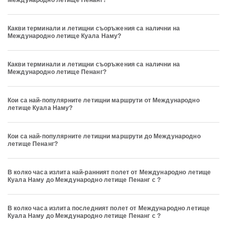
Международно летище Пенанг?
Какви терминали и летищни съоръжения са налични на
Международно летище Куала Наму?
Какви терминали и летищни съоръжения са налични на
Международно летище Пенанг?
Кои са най-популярните летищни маршрути от Международно
летище Куала Наму?
Кои са най-популярните летищни маршрути до Международно
летище Пенанг?
В колко часа излита най-ранният полет от Международно летище
Куала Наму до Международно летище Пенанг с ?
В колко часа излита последният полет от Международно летище
Куала Наму до Международно летище Пенанг с ?