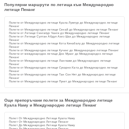
Популярни маршрути по летища към Международно
летище Пенанг
Полети от Международно летище Куала Лумпур до Международно летище
Пенанг
Полети от Международно летище Сенай до Международно летище Пенанг
Полети от Летище Сингапур Чанги до Международно летище Пенанг
Полети от Летище Султан Абдул Азиз Шах до Международно летище
Пенанг
Полети от Международно летище Кота Кинабалу до Международно летище
Пенанг
Полети от Международно летище Кучинг до Международно летище Пенанг
Полети от международно летище Дон Муанг до Международно летище
Пенанг
Полети от Международно летище Лангкави до Международно летище
Пенанг
Полети от Международно летище Сукарно-Хата до Международно летище
Пенанг
Полети от Международно летище Тан Сон Нят до Международно летище
Пенанг
Полети от Международно летище Пукет до Международно летище Пенанг
Още препоръчани полети за Международно летище
Куала Наму и Международно летище Пенанг
Полет От Международно Летище Куала Наму
Полет От Международно Летище Пенанг
Полет До Международно Летище Куала Наму
Полет До Международно Летище Пенанг