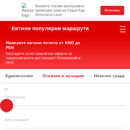
Вземете тонове ексклузивни
промоции само на Airpaz App.
Изтегляне
Изтеглете сега!
Евтини популярни маршрути
Намерете евтини полети от KNO до
PEN
Насладете се на самолетни оферти за
предпочитаната дестинация! Резервирайте
сега!
Еднопосочен
Отиване и връщане
Няколко града
От
Произход
До
Дестинация