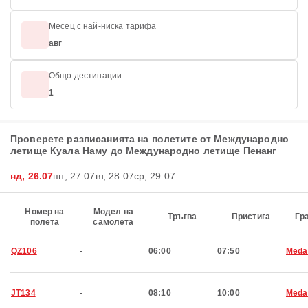
Месец с най-ниска тарифа
авг
Общо дестинации
1
Проверете разписанията на полетите от Международно
летище Куала Наму до Международно летище Пенанг
нд, 26.07
пн, 27.07
вт, 28.07
ср, 29.07
Номер на
Модел на
Тръгва
Пристига
Гр
полета
самолета
QZ106
-
06:00
07:50
Meda
JT134
-
08:10
10:00
Meda