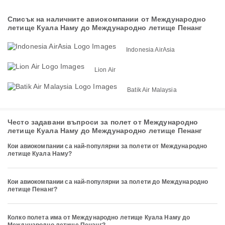
Списък на наличните авиокомпании от Международно
летище Куала Наму до Международно летище Пенанг
Indonesia AirAsia
Lion Air
Batik Air Malaysia
Често задавани въпроси за полет от Международно
летище Куала Наму до Международно летище Пенанг
Кои авиокомпании са най-популярни за полети от Международно
летище Куала Наму?
Кои авиокомпании са най-популярни за полети до Международно
летище Пенанг?
Колко полета има от Международно летище Куала Наму до