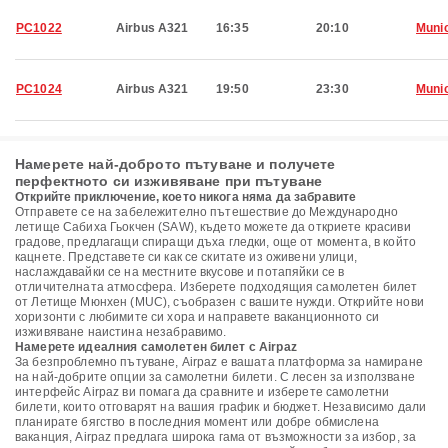
PC1022
Airbus A321
16:35
20:10
Muni
PC1024
Airbus A321
19:50
23:30
Muni
Намерете най-доброто пътуване и получете
перфектното си изживяване при пътуване
Открийте приключение, което никога няма да забравите
Отправете се на забележително пътешествие до Международно
летище Сабиха Гьокчен (SAW), където можете да откриете красиви
градове, предлагащи спиращи дъха гледки, още от момента, в който
кацнете. Представете си как се скитате из оживени улици,
наслаждавайки се на местните вкусове и потапяйки се в
отличителната атмосфера. Изберете подходящия самолетен билет
от Летище Мюнхен (MUC), съобразен с вашите нужди. Открийте нови
хоризонти с любимите си хора и направете ваканционното си
изживяване наистина незабравимо.
Намерете идеалния самолетен билет с Airpaz
За безпроблемно пътуване, Airpaz е вашата платформа за намиране
на най-добрите опции за самолетни билети. С лесен за използване
интерфейс Airpaz ви помага да сравните и изберете самолетни
билети, които отговарят на вашия график и бюджет. Независимо дали
планирате бягство в последния момент или добре обмислена
ваканция, Airpaz предлага широка гама от възможности за избор, за