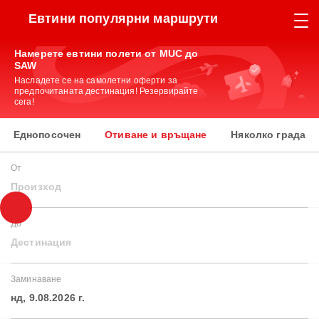
Евтини популярни маршрути
Намерете евтини полети от MUC до
SAW
Насладете се на самолетни оферти за
предпочитаната дестинация! Резервирайте
сега!
Еднопосочен
Отиване и връщане
Няколко града
От
Произход
До
Дестинация
Заминаване
нд, 9.08.2026 г.