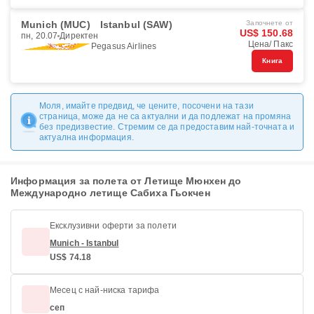
Munich (MUC)
Istanbul (SAW)
Започнете от
US$ 150.68
пн, 20.07
Директен
Цена/ Пакс
Pegasus Airlines
Книга
Моля, имайте предвид, че цените, посочени на тази
страница, може да не са актуални и да подлежат на промяна
без предизвестие. Стремим се да предоставим най-точната и
актуална информация.
Информация за полета от Летище Мюнхен до
Международно летище Сабиха Гьокчен
Ексклузивни оферти за полети
Munich - Istanbul
US$ 74.18
Месец с най-ниска тарифа
сеп