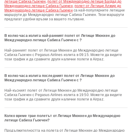
летище Сабиха Гьокчен
,
полет от Международно летище Багдад до
Международно летище Сабиха Гьокчен
,
полет от Летище Алжир до
Международно летище Сабиха Гьокчен
са най-популярните летищни
маршрути до Международно летище Сабиха Гьокчен. Тези маршрути
предлагат удобни връзки за вашето пътуване.
В колко часа излита най-ранният полет от Летище Мюнхен до
Международно летище Сабиха Гьокчен с ?
Най-ранният полет от Летище Мюнхен до Международно летище
Сабиха Гьокчен с Pegasus Airlines излита в 09:15. Можете да видите
този график и да сравните други налични полети в Airpaz.
В колко часа излита последният полет от Летище Мюнхен до
Международно летище Сабиха Гьокчен с ?
Най-късният полет от Летище Мюнхен до Международно летище
Сабиха Гьокчен с Pegasus Airlines излита в 19:50. Можете да видите
този график и да сравните други налични полети в Airpaz.
Колко време трае полетът от Летище Мюнхен до Международно
летище Сабиха Гьокчен?
Продължителността на полета от Летище Мюнхен до Международно