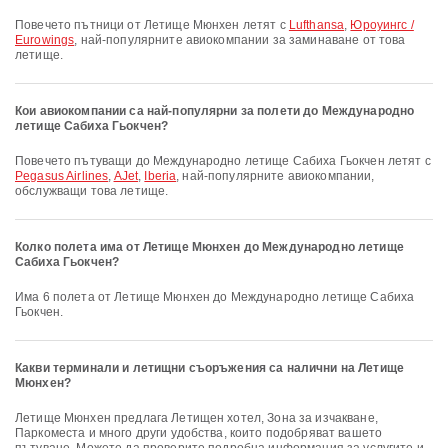
Повечето пътници от Летище Мюнхен летят с
Lufthansa
,
Юроуингс /
Eurowings
, най-популярните авиокомпании за заминаване от това
летище.
Кои авиокомпании са най-популярни за полети до Международно
летище Сабиха Гьокчен?
Повечето пътуващи до Международно летище Сабиха Гьокчен летят с
Pegasus Airlines
,
AJet
,
Iberia
, най-популярните авиокомпании,
обслужващи това летище.
Колко полета има от Летище Мюнхен до Международно летище
Сабиха Гьокчен?
Има 6 полета от Летище Мюнхен до Международно летище Сабиха
Гьокчен.
Какви терминали и летищни съоръжения са налични на Летище
Мюнхен?
Летище Мюнхен предлага Летищен хотел, Зона за изчакване,
Паркоместа и много други удобства, които подобряват вашето