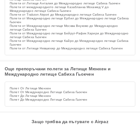
Полети от Летище Анталия до Международно летище Сабиха Гьокчен
Полети от международното летище Казабланка Мохамед V до
Международно летище Сабиха Гьокчен
Полети от Trabzon Airport до Международно летище Сабиха Гьокчен
Полети от Международно летище Ербил до Международно летище Сабиха
Гьокчен
Полети от Международно летище Москва Внуково до Международно
летище Сабиха Гьокчен
Полети от Международно летище Бейрут-Рафик Харири до Международно
летище Сабиха Гьокчен
Полети от Международно летище Кайро до Международно летище Сабиха
Гьокчен
Полети от Летище Невшехир до Международно летище Сабиха Гьокчен
Още препоръчани полети за Летище Мюнхен и
Международно летище Сабиха Гьокчен
Полет От Летище Мюнхен
Полет От Международно Летище Сабиха Гьокчен
Полет До Летище Мюнхен
Полет До Международно Летище Сабиха Гьокчен
Защо трябва да пътувате с Airpaz