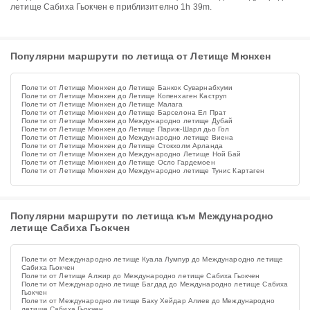
летище Сабиха Гьокчен е приблизително 1h 39m.
Популярни маршрути по летища от Летище Мюнхен
Полети от Летище Мюнхен до Летище Банкок Суварнабхуми
Полети от Летище Мюнхен до Летище Копенхаген Каструп
Полети от Летище Мюнхен до Летище Малага
Полети от Летище Мюнхен до Летище Барселона Ел Прат
Полети от Летище Мюнхен до Международно летище Дубай
Полети от Летище Мюнхен до Летище Париж-Шарл дьо Гол
Полети от Летище Мюнхен до Международно летище Виена
Полети от Летище Мюнхен до Летище Стокхолм Арланда
Полети от Летище Мюнхен до Международно Летище Ной Бай
Полети от Летище Мюнхен до Летище Осло Гардемоен
Полети от Летище Мюнхен до Международно летище Тунис Картаген
Популярни маршрути по летища към Международно
летище Сабиха Гьокчен
Полети от Международно летище Куала Лумпур до Международно летище
Сабиха Гьокчен
Полети от Летище Алжир до Международно летище Сабиха Гьокчен
Полети от Международно летище Багдад до Международно летище Сабиха
Гьокчен
Полети от Международно летище Баку Хейдар Алиев до Международно
летище Сабиха Гьокчен