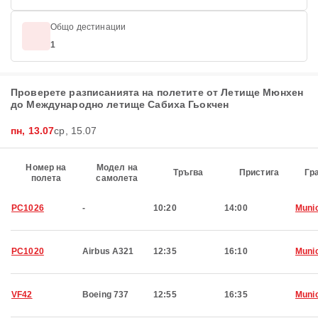
Общо дестинации
1
Проверете разписанията на полетите от Летище Мюнхен
до Международно летище Сабиха Гьокчен
пн, 13.07
ср, 15.07
Номер на
Модел на
Тръгва
Пристига
Гр
полета
самолета
PC1026
-
10:20
14:00
Muni
PC1020
Airbus A321
12:35
16:10
Muni
VF42
Boeing 737
12:55
16:35
Muni