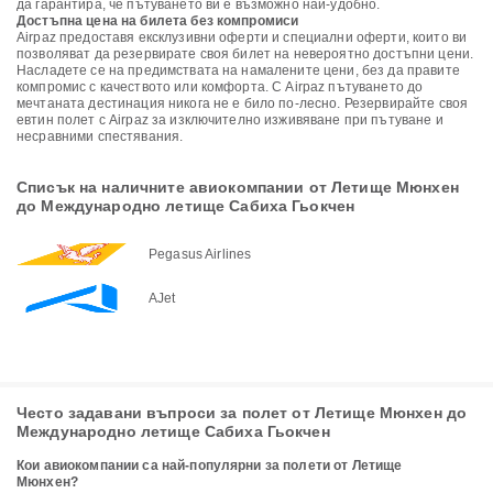
да гарантира, че пътуването ви е възможно най-удобно.
Достъпна цена на билета без компромиси
Airpaz предоставя ексклузивни оферти и специални оферти, които ви
позволяват да резервирате своя билет на невероятно достъпни цени.
Насладете се на предимствата на намалените цени, без да правите
компромис с качеството или комфорта. С Airpaz пътуването до
мечтаната дестинация никога не е било по-лесно. Резервирайте своя
евтин полет с Airpaz за изключително изживяване при пътуване и
несравними спестявания.
Списък на наличните авиокомпании от Летище Мюнхен
до Международно летище Сабиха Гьокчен
Pegasus Airlines
AJet
Често задавани въпроси за полет от Летище Мюнхен до
Международно летище Сабиха Гьокчен
Кои авиокомпании са най-популярни за полети от Летище
Мюнхен?