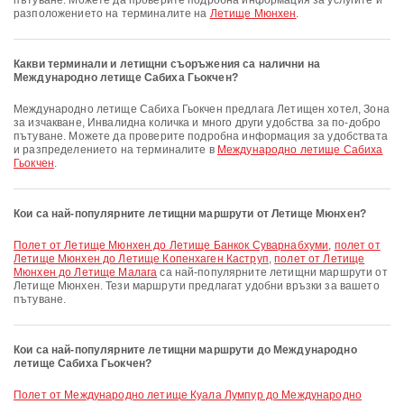
пътуване. Можете да проверите подробна информация за услугите и
разположението на терминалите на
Летище Мюнхен
.
Какви терминали и летищни съоръжения са налични на
Международно летище Сабиха Гьокчен?
Международно летище Сабиха Гьокчен предлага Летищен хотел, Зона
за изчакване, Инвалидна количка и много други удобства за по-добро
пътуване. Можете да проверите подробна информация за удобствата
и разпределението на терминалите в
Международно летище Сабиха
Гьокчен
.
Кои са най-популярните летищни маршрути от Летище Мюнхен?
полет от Летище Мюнхен до Летище Банкок Суварнабхуми
,
полет от
Летище Мюнхен до Летище Копенхаген Каструп
,
полет от Летище
Мюнхен до Летище Малага
са най-популярните летищни маршрути от
Летище Мюнхен. Тези маршрути предлагат удобни връзки за вашето
пътуване.
Кои са най-популярните летищни маршрути до Международно
летище Сабиха Гьокчен?
полет от Международно летище Куала Лумпур до Международно