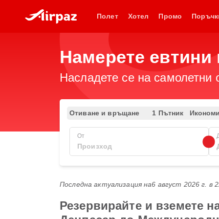
Полет
Хотел
Промо
Поръчк
Намерете евтини 
Насладете се на самолетни 
Отиване и връщане
1 Пътник
Иконом
От
Последна актуализация на
6 август 2026 г. в 
Резервирайте и вземете н