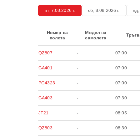
пт, 7.08.2026 г.
сб, 8.08.2026 г.
нд,
Номер на
Модел на
Тръгв
полета
самолета
QZ807
-
07:00
GA401
-
07:00
PG4323
-
07:00
GA403
-
07:30
JT21
-
08:05
QZ803
-
08:30