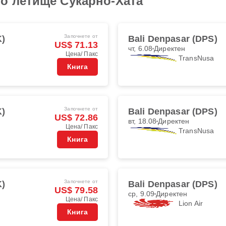
о летище Сукарно-Хата
Започнете от
K)
Bali Denpasar (DPS)
US$ 71.13
чт, 6.08
Директен
Цена/ Пакс
TransNusa
Книга
Започнете от
K)
Bali Denpasar (DPS)
US$ 72.86
вт, 18.08
Директен
Цена/ Пакс
TransNusa
Книга
Започнете от
K)
Bali Denpasar (DPS)
US$ 79.58
ср, 9.09
Директен
Цена/ Пакс
Lion Air
Книга