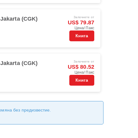
Започнете от
Jakarta (CGK)
US$ 79.87
Цена/ Пакс
Книга
Започнете от
Jakarta (CGK)
US$ 80.52
Цена/ Пакс
Книга
ромяна без предизвестие.