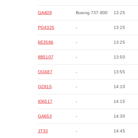
GA409
Boeing 737-800
13:25
PG4325
-
13:25
6E3586
-
13:25
8B5107
-
13:50
QG687
-
13:55
QZ815
-
14:10
ID6517
-
14:15
GA653
-
14:30
JT33
-
14:45