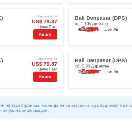
Започнете от
K)
Bali Denpasar (DPS)
US$ 79.87
чт, 1.10
Директен
Цена/ Пакс
Lion Air
Книга
Започнете от
K)
Bali Denpasar (DPS)
US$ 79.87
сб, 5.09
Директен
Цена/ Пакс
Lion Air
Книга
ни на тази страница, може да не са актуални и да подлежат на п
 и актуална информация.