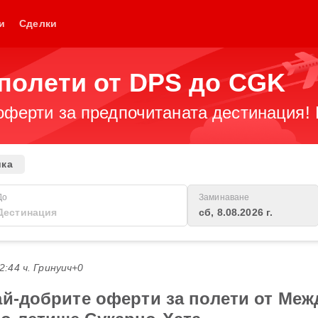
и
Сделки
полети от DPS до CGK
оферти за предпочитаната дестинация! 
ика
До
Заминаване
сб, 8.08.2026 г.
22:44 ч. Гринуич+0
ай-добрите оферти за полети от Ме