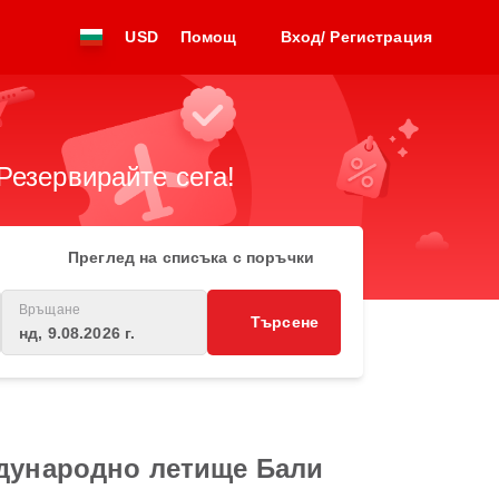
USD
Помощ
Вход/ Регистрация
Резервирайте сега!
Преглед на списъка с поръчки
Връщане
Търсене
нд, 9.08.2026 г.
ждународно летище Бали