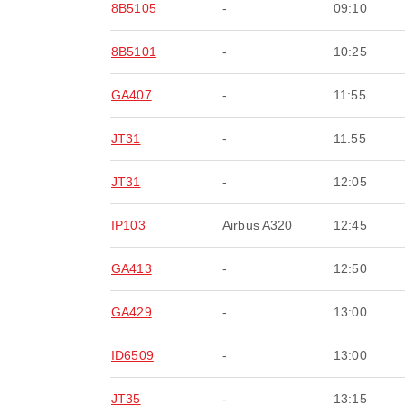
8B5105
-
09:10
8B5101
-
10:25
GA407
-
11:55
JT31
-
11:55
JT31
-
12:05
IP103
Airbus A320
12:45
GA413
-
12:50
GA429
-
13:00
ID6509
-
13:00
JT35
-
13:15