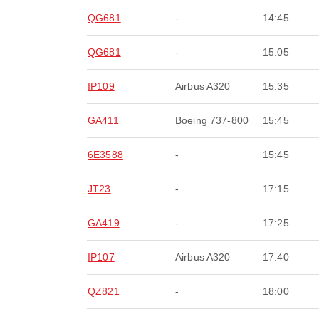
QG681
-
14:45
QG681
-
15:05
IP109
Airbus A320
15:35
GA411
Boeing 737-800
15:45
6E3588
-
15:45
JT23
-
17:15
GA419
-
17:25
IP107
Airbus A320
17:40
QZ821
-
18:00