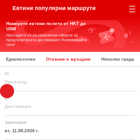
Евтини популярни маршрути
Намерете евтини полети от HKT до
USM
Насладете се на самолетни оферти за
предпочитаната дестинация! Резервирайте
сега!
Еднопосочен
Отиване и връщане
Няколко града
От
Произход
До
Дестинация
Заминаване
вт, 11.08.2026 г.