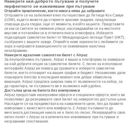
Намерете най-доброто пътуване и получете
перфектното си изживяване при пътуване
Открийте приключение, което никога няма да забравите
Отправете се на забележително пътешествие до Летище Кох Самуи
(USM), където можете да откриете красиви градове, предлагащи
спиращи дъха гледки, още от момента, в който кацнете. Представете
си как се скитате из оживени улици, наслаждавайки се на местните
вкусове и потапяйки се в отличителната атмосфера. Изберете
подходящия самолетен билет от Международно летище Пукет (HKT),
съобразен с вашите нужди. Открийте нови хоризонти с любимите си
хора и направете ваканционното си изживяване наистина
незабравимо.
Намерете идеалния самолетен билет с Airpaz
За безпроблемно пътуване, Airpaz е вашата платформа за намиране
на най-добрите опции за самолетни билети. С лесен за използване
интерфейс Airpaz ви помага да сравните и изберете самолетни
билети, които отговарят на вашия график и бюджет. Независимо дали
планирате бягство в последния момент или добре обмислена
ваканция, Airpaz предлага широка гама от възможности за избор, за
да гарантира, че пътуването ви е възможно най-удобно.
Достъпна цена на билета без компромиси
Airpaz предоставя ексклузивни оферти и специални оферти, които ви
позволяват да резервирате своя билет на невероятно достъпни цени.
Насладете се на предимствата на намалените цени, без да правите
компромис с качеството или комфорта. С Airpaz пътуването до
мечтаната дестинация никога не е било по-лесно. Резервирайте своя
евтин полет с Airpaz за изключително изживяване при пътуване и
несравними спестявания.