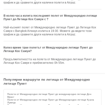
график и да сравните други налични полети в Airpaz.
В колко часа излита последният полет от Международно летище
Пукет до Летище Кох Самуи с ?
Най-късният полет от Международно летище Пукет до Летище Кох
Самуи с Bangkok Airways излита в 19:30. Можете да видите този
график и да сравните други налични полети в Airpaz.
Колко време трае полетът от Международно летище Пукет до
Летище Кох Самуи?
Продължителността на полета от Международно летище Пукет до
Летище Кох Самуи е приблизително 0h 55m.
Популярни маршрути по летища от Международно
летище Пукет
Полети от Международно летище Пукет до международно летище Дон
Муанг
Полети от Международно летище Пукет до Международно летище Куала
Лумпур