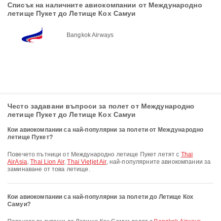
Списък на наличните авиокомпании от Международно
летище Пукет до Летище Кох Самуи
Bangkok Airways
Често задавани въпроси за полет от Международно
летище Пукет до Летище Кох Самуи
Кои авиокомпании са най-популярни за полети от Международно
летище Пукет?
Повечето пътници от Международно летище Пукет летят с
Thai
AirAsia
,
Thai Lion Air
,
Thai Vietjet Air
, най-популярните авиокомпании за
заминаване от това летище.
Кои авиокомпании са най-популярни за полети до Летище Кох
Самуи?