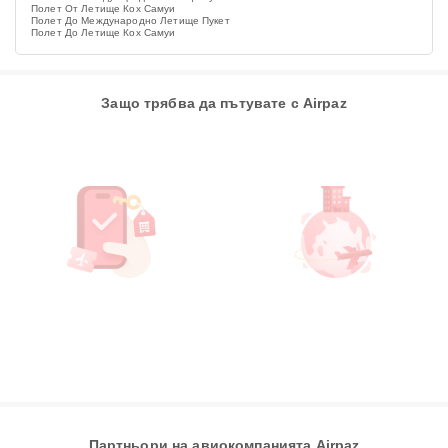
Полет От Летище Кох Самуи
Полет До Международно Летище Пукет
Полет До Летище Кох Самуи
Защо трябва да пътувате с Airpaz
Партньори на авиокомпанията Airpaz