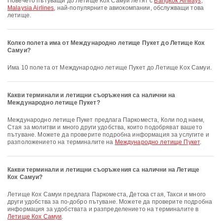
Повечето пътуващи до Летище Кох Самуи летят с
Bangkok Airways
,
Malaysia Airlines
, най-популярните авиокомпании, обслужващи това
летище.
Колко полета има от Международно летище Пукет до Летище Кох
Самуи?
Има 10 полета от Международно летище Пукет до Летище Кох Самуи.
Какви терминали и летищни съоръжения са налични на
Международно летище Пукет?
Международно летище Пукет предлага Паркоместа, Коли под наем,
Стая за молитви и много други удобства, които подобряват вашето
пътуване. Можете да проверите подробна информация за услугите и
разположението на терминалите на
Международно летище Пукет
.
Какви терминали и летищни съоръжения са налични на Летище
Кох Самуи?
Летище Кох Самуи предлага Паркоместа, Детска стая, Такси и много
други удобства за по-добро пътуване. Можете да проверите подробна
информация за удобствата и разпределението на терминалите в
Летище Кох Самуи
.