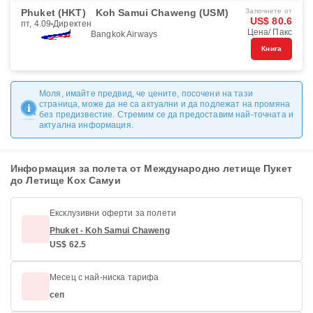
Phuket (HKT)
Koh Samui Chaweng (USM)
Започнете от
US$ 80.6
пт, 4.09
Директен
Цена/ Пакс
Bangkok Airways
Книга
Моля, имайте предвид, че цените, посочени на тази
страница, може да не са актуални и да подлежат на промяна
без предизвестие. Стремим се да предоставим най-точната и
актуална информация.
Информация за полета от Международно летище Пукет
до Летище Кох Самуи
Ексклузивни оферти за полети
Phuket - Koh Samui Chaweng
US$ 62.5
Месец с най-ниска тарифа
сеп