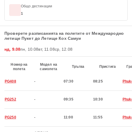
Общо дестинации
1
Проверете разписанията на полетите от Международно
летище Пукет до Летище Кох Самуи
нд, 9.08
пн, 10.08
вт, 11.08
ср, 12.08
Номер на
Модел на
Тръгва
Пристига
Гр
полета
самолета
PG408
-
07:30
08:25
Phuk
PG252
-
09:35
10:30
Phuk
PG250
-
11:00
11:55
Phuk