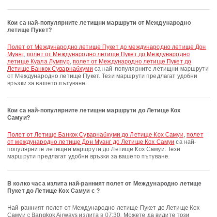
Кои са най-популярните летищни маршрути от Международно
летище Пукет?
полет от Международно летище Пукет до международно летище Дон
Муанг
,
полет от Международно летище Пукет до Международно
летище Куала Лумпур
,
полет от Международно летище Пукет до
Летище Банкок Суварнабхуми
са най-популярните летищни маршрути
от Международно летище Пукет. Тези маршрути предлагат удобни
връзки за вашето пътуване.
Кои са най-популярните летищни маршрути до Летище Кох
Самуи?
полет от Летище Банкок Суварнабхуми до Летище Кох Самуи
,
полет
от международно летище Дон Муанг до Летище Кох Самуи
са най-
популярните летищни маршрути до Летище Кох Самуи. Тези
маршрути предлагат удобни връзки за вашето пътуване.
В колко часа излита най-ранният полет от Международно летище
Пукет до Летище Кох Самуи с ?
Най-ранният полет от Международно летище Пукет до Летище Кох
Самуи с Bangkok Airways излита в 07:30. Можете да видите този