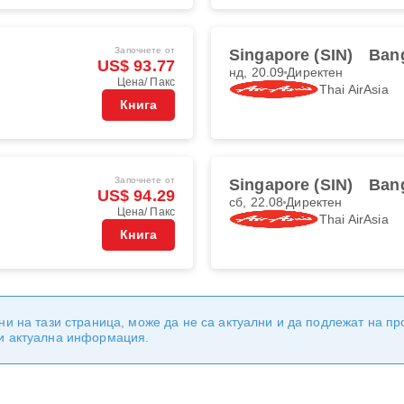
Започнете от
Singapore (SIN)
Ban
US$ 93.77
нд, 20.09
Директен
Цена/ Пакс
Thai AirAsia
Книга
Започнете от
Singapore (SIN)
Ban
US$ 94.29
сб, 22.08
Директен
Цена/ Пакс
Thai AirAsia
Книга
ни на тази страница, може да не са актуални и да подлежат на п
 и актуална информация.