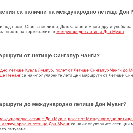
жения са налични на международно летище Дон 
делението на терминалите в
международно летище Дон Муанг
.
аршрути от Летище Сингапур Чанги?
одно летище Куала Лумпур
,
полет от Летище Сингапур Чанги до 
ще Пенанг
са най-популярните летищни маршрути от Летище Синг
маршрути до международно летище Дон Муанг?
 международно летище Дон Муанг
,
полет от Международно летище
о международно летище Дон Муанг
са най-популярните летищни 
ето пътуване.