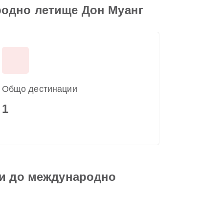
родно летище Дон Муанг
Общо дестинации
1
ги до международно