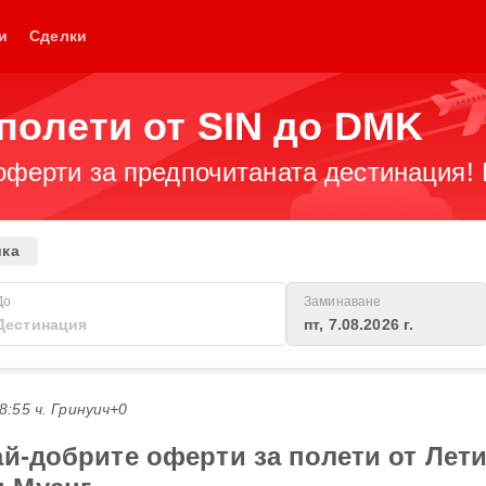
и
Сделки
полети от SIN до DMK
оферти за предпочитаната дестинация! 
ика
До
Заминаване
пт, 7.08.2026 г.
18:55 ч. Гринуич+0
ай-добрите оферти за полети от Лет