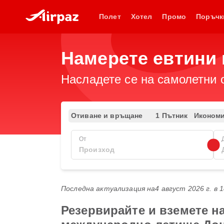
Полет
Хотел
Промо
Поръчк
Намерете евтини 
Насладете се на самолетни 
Отиване и връщане
1 Пътник
Иконом
От
Последна актуализация на
4 август 2026 г. в 
Резервирайте и вземете н