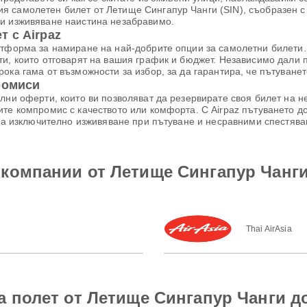
 самолетен билет от Летище Сингапур Чанги (SIN), съобразен с 
си изживяване наистина незабравимо.
 с Airpaz
атформа за намиране на най-добрите опции за самолетни билети. 
ти, които отговарят на вашия график и бюджет. Независимо дали 
ока гама от възможности за избор, за да гарантира, че пътуване
ромиси
лни оферти, които ви позволяват да резервирате своя билет на 
те компромис с качеството или комфорта. С Airpaz пътуването до
 за изключително изживяване при пътуване и несравними спестява
окомпании от Летище Сингапур Чанг
Thai AirAsia
а полет от Летище Сингапур Чанги 