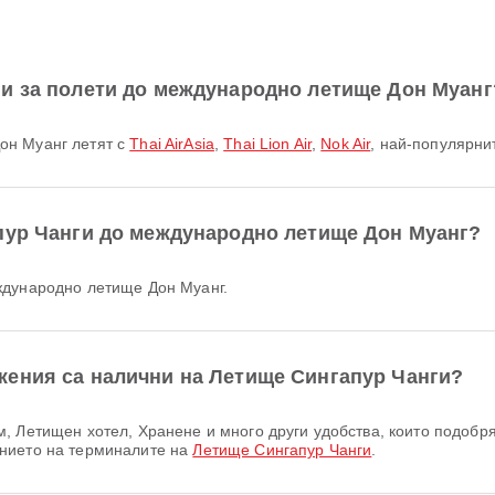
и за полети до международно летище Дон Муанг
он Муанг летят с
Thai AirAsia
,
Thai Lion Air
,
Nok Air
, най-популярни
пур Чанги до международно летище Дон Муанг?
еждународно летище Дон Муанг.
жения са налични на Летище Сингапур Чанги?
ението на терминалите на
Летище Сингапур Чанги
.