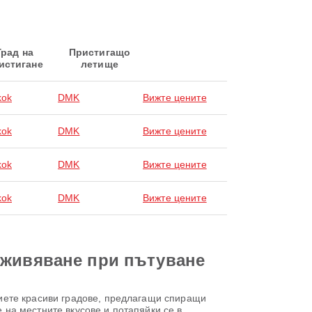
Град на
Пристигащо
истигане
летище
kok
DMK
Вижте цените
kok
DMK
Вижте цените
kok
DMK
Вижте цените
kok
DMK
Вижте цените
зживяване при пътуване
иете красиви градове, предлагащи спиращи
е на местните вкусове и потапяйки се в