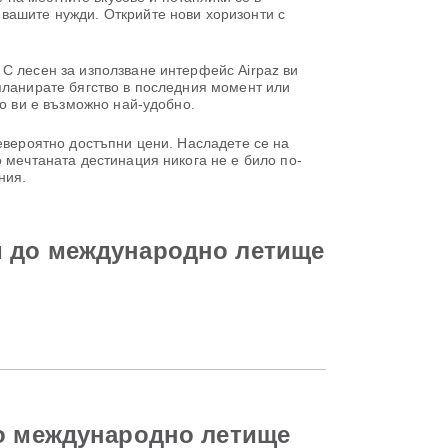
вашите нужди. Открийте нови хоризонти с
С лесен за използване интерфейс Airpaz ви
планирате бягство в последния момент или
то ви е възможно най-удобно.
невероятно достъпни цени. Насладете се на
 мечтаната дестинация никога не е било по-
ния.
и до международно летище
до международно летище