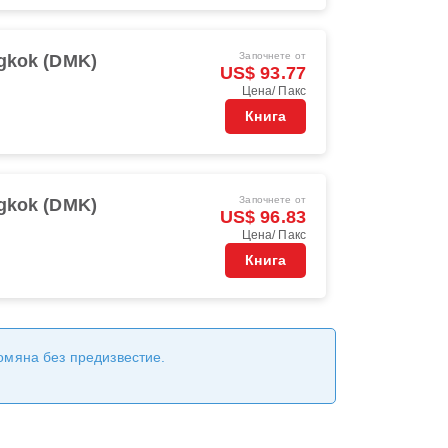
Започнете от
gkok (DMK)
US$ 93.77
Цена/ Пакс
Книга
Започнете от
gkok (DMK)
US$ 96.83
Цена/ Пакс
Книга
ромяна без предизвестие.