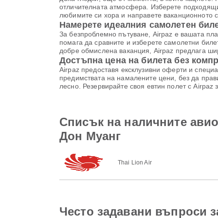
отличителната атмосфера. Изберете подходящия
любимите си хора и направете ваканционното 
Намерете идеалния самолетен билет
За безпроблемно пътуване, Airpaz е вашата пл
помага да сравните и изберете самолетни биле
добре обмислена ваканция, Airpaz предлага шир
Достъпна цена на билета без комп
Airpaz предоставя ексклузивни оферти и специа
предимствата на намалените цени, без да прави
лесно. Резервирайте своя евтин полет с Airpaz
Списък на наличните ави
Дон Муанг
Thai Lion Air
Често задавани въпроси з