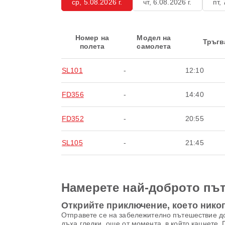
ср, 5.08.2026 г.
чт, 6.08.2026 г.
пт, 
Номер на
Модел на
Тръгв
полета
самолета
SL101
-
12:10
FD356
-
14:40
FD352
-
20:55
SL105
-
21:45
Намерете най-доброто път
Открийте приключение, което никог
Отправете се на забележително пътешествие д
дъха гледки, още от момента, в който кацнете. 