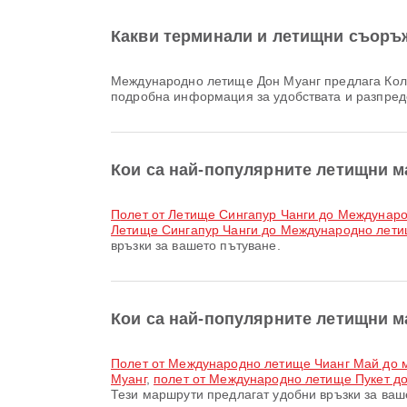
Какви терминали и летищни съоръ
международно летище Дон Муанг предлага Коли под наем, Стая за молитви, Детска стая и много други удобства за по-добро пътуване. Можете да проверите
подробна информация за удобствата и разпре
Кои са най-популярните летищни м
полет от Летище Сингапур Чанги до Междунар
Летище Сингапур Чанги до Международно лети
връзки за вашето пътуване.
Кои са най-популярните летищни 
полет от Международно летище Чианг Май до
Муанг
,
полет от Международно летище Пукет д
Тези маршрути предлагат удобни връзки за ваш