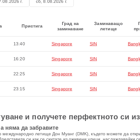
7.08.2026 г.
сб, 8.08.2026 г.
Град на
Заминаващо
а
Пристига
заминаване
летище
пр
13:40
Singapore
SIN
Bang
16:20
Singapore
SIN
Bang
22:25
Singapore
SIN
Bang
23:15
Singapore
SIN
Bang
уване и получете перфектното си и
а няма да забравите
о международно летище Дон Муанг (DMK), където можете да откр
Представете си как се скитате из оживени улици, наслаждавайки с