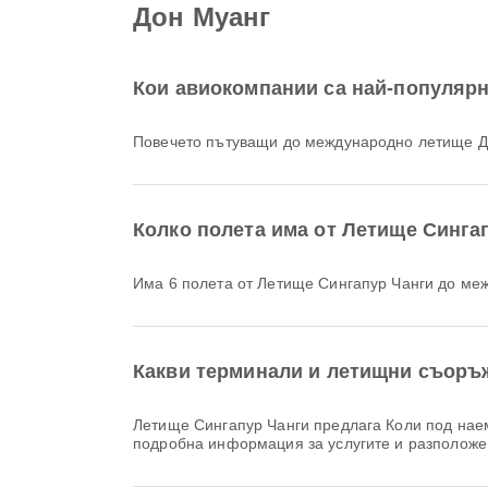
Дон Муанг
Кои авиокомпании са най-популярн
Повечето пътуващи до международно летище Д
Колко полета има от Летище Синга
Има 6 полета от Летище Сингапур Чанги до м
Какви терминали и летищни съоръ
Летище Сингапур Чанги предлага Коли под наем, Летищен хотел, Хранене и много други удобства, които подобряват вашето пътуване. Можете да проверите
подробна информация за услугите и разполож