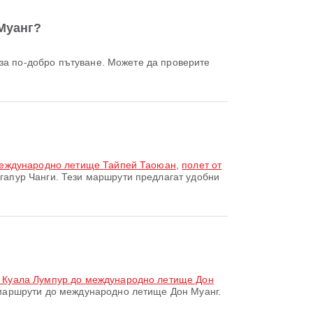
Муанг?
Международно летище Тайпей Таоюан
,
полет от
апур Чанги. Тези маршрути предлагат удобни
 Куала Лумпур до международно летище Дон
маршрути до международно летище Дон Муанг.