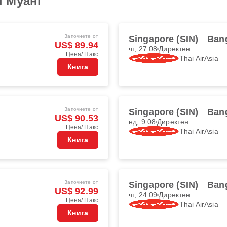
 Муанг
Започнете от
Singapore (SIN)
Ban
US$ 89.94
чт, 27.08
Директен
Цена/ Пакс
Thai AirAsia
Книга
Започнете от
Singapore (SIN)
Ban
US$ 90.53
нд, 9.08
Директен
Цена/ Пакс
Thai AirAsia
Книга
Започнете от
Singapore (SIN)
Ban
US$ 92.99
чт, 24.09
Директен
Цена/ Пакс
Thai AirAsia
Книга