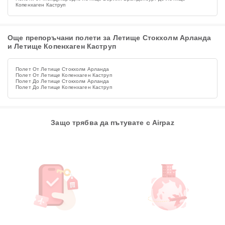
Копенхаген Каструп
Още препоръчани полети за Летище Стокхолм Арланда
и Летище Копенхаген Каструп
Полет От Летище Стокхолм Арланда
Полет От Летище Копенхаген Каструп
Полет До Летище Стокхолм Арланда
Полет До Летище Копенхаген Каструп
Защо трябва да пътувате с Airpaz