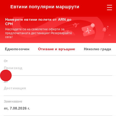
Евтини популярни маршрути
Намерете евтини полети от ARN до
CPH
Насладете се на самолетни оферти за
предпочитаната дестинация! Резервирайте
сега!
Еднопосочен
Отиване и връщане
Няколко града
От
Произход
До
Дестинация
Заминаване
пт, 7.08.2026 г.