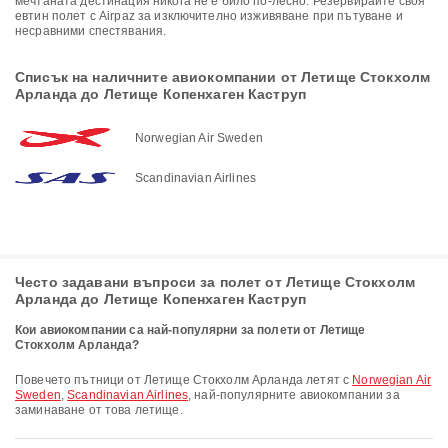
мечтаната дестинация никога не е било по-лесно. Резервирайте своя
евтин полет с Airpaz за изключително изживяване при пътуване и
несравними спестявания.
Списък на наличните авиокомпании от Летище Стокхолм
Арланда до Летище Копенхаген Каструп
Norwegian Air Sweden
Scandinavian Airlines
Често задавани въпроси за полет от Летище Стокхолм
Арланда до Летище Копенхаген Каструп
Кои авиокомпании са най-популярни за полети от Летище
Стокхолм Арланда?
Повечето пътници от Летище Стокхолм Арланда летят с
Norwegian Air
Sweden
,
Scandinavian Airlines
, най-популярните авиокомпании за
заминаване от това летище.