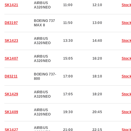
AIRBUS
SK1421
11:00
12:10
Stoc
A320NEO
BOEING 737
D83197
11:50
13:00
Stoc
MAX 8
AIRBUS
SK1423
13:30
14:40
Stoc
A320NEO
AIRBUS
SK1407
15:05
16:20
Stoc
A320NEO
BOEING 737-
D83211
17:00
18:10
Stoc
800
AIRBUS
SK1429
17:05
18:20
Stoc
A320NEO
AIRBUS
SK1409
19:30
20:45
Stoc
A320NEO
AIRBUS
SK1427
21:00
22:15
Stoc