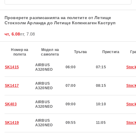
Проверете разписанията на полетите от Летище
Стокхолм Арланда до Летище Копенхаген Каструп
чт, 6.08
пт, 7.08
Номер на
Модел на
Тръгва
Пристига
Гр
полета
самолета
AIRBUS
SK1415
06:00
07:15
Stoc
A320NEO
AIRBUS
SK1417
07:00
08:15
Stoc
A320NEO
AIRBUS
SK403
09:00
10:10
Stoc
A320NEO
AIRBUS
SK1419
09:55
11:05
Stoc
A320NEO