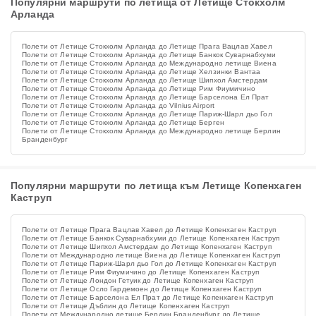
Популярни маршрути по летища от Летище Стокхолм
Арланда
Полети от Летище Стокхолм Арланда до Летище Прага Вацлав Хавел
Полети от Летище Стокхолм Арланда до Летище Банкок Суварнабхуми
Полети от Летище Стокхолм Арланда до Международно летище Виена
Полети от Летище Стокхолм Арланда до Летище Хелзинки Вантаа
Полети от Летище Стокхолм Арланда до Летище Шипхол Амстердам
Полети от Летище Стокхолм Арланда до Летище Рим Фиумичино
Полети от Летище Стокхолм Арланда до Летище Барселона Ел Прат
Полети от Летище Стокхолм Арланда до Vilnius Airport
Полети от Летище Стокхолм Арланда до Летище Париж-Шарл дьо Гол
Полети от Летище Стокхолм Арланда до Летище Берген
Полети от Летище Стокхолм Арланда до Международно летище Берлин
Бранденбург
Популярни маршрути по летища към Летище Копенхаген
Каструп
Полети от Летище Прага Вацлав Хавел до Летище Копенхаген Каструп
Полети от Летище Банкок Суварнабхуми до Летище Копенхаген Каструп
Полети от Летище Шипхол Амстердам до Летище Копенхаген Каструп
Полети от Международно летище Виена до Летище Копенхаген Каструп
Полети от Летище Париж-Шарл дьо Гол до Летище Копенхаген Каструп
Полети от Летище Рим Фиумичино до Летище Копенхаген Каструп
Полети от Летище Лондон Гетуик до Летище Копенхаген Каструп
Полети от Летище Осло Гардемоен до Летище Копенхаген Каструп
Полети от Летище Барселона Ел Прат до Летище Копенхаген Каструп
Полети от Летище Дъблин до Летище Копенхаген Каструп
Полети от Международно летище Берлин Бранденбург до Летище