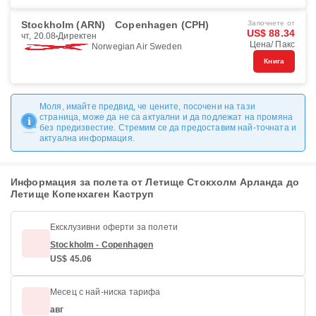
Stockholm (ARN)
Copenhagen (CPH)
Започнете от
US$ 88.34
чт, 20.08
Директен
Цена/ Пакс
Norwegian Air Sweden
Книга
Моля, имайте предвид, че цените, посочени на тази
страница, може да не са актуални и да подлежат на промяна
без предизвестие. Стремим се да предоставим най-точната и
актуална информация.
Информация за полета от Летище Стокхолм Арланда до
Летище Копенхаген Каструп
Ексклузивни оферти за полети
Stockholm - Copenhagen
US$ 45.06
Месец с най-ниска тарифа
авг