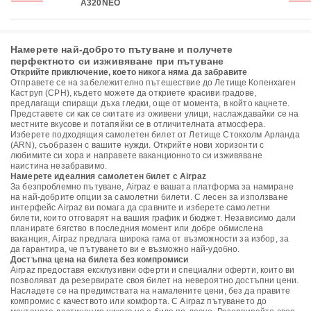
A320NEO
Намерете най-доброто пътуване и получете
перфектното си изживяване при пътуване
Открийте приключение, което никога няма да забравите
Отправете се на забележително пътешествие до Летище Копенхаген
Каструп (CPH), където можете да откриете красиви градове,
предлагащи спиращи дъха гледки, още от момента, в който кацнете.
Представете си как се скитате из оживени улици, наслаждавайки се на
местните вкусове и потапяйки се в отличителната атмосфера.
Изберете подходящия самолетен билет от Летище Стокхолм Арланда
(ARN), съобразен с вашите нужди. Открийте нови хоризонти с
любимите си хора и направете ваканционното си изживяване
наистина незабравимо.
Намерете идеалния самолетен билет с Airpaz
За безпроблемно пътуване, Airpaz е вашата платформа за намиране
на най-добрите опции за самолетни билети. С лесен за използване
интерфейс Airpaz ви помага да сравните и изберете самолетни
билети, които отговарят на вашия график и бюджет. Независимо дали
планирате бягство в последния момент или добре обмислена
ваканция, Airpaz предлага широка гама от възможности за избор, за
да гарантира, че пътуването ви е възможно най-удобно.
Достъпна цена на билета без компромиси
Airpaz предоставя ексклузивни оферти и специални оферти, които ви
позволяват да резервирате своя билет на невероятно достъпни цени.
Насладете се на предимствата на намалените цени, без да правите
компромис с качеството или комфорта. С Airpaz пътуването до