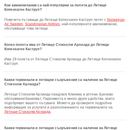
Кои авиокомпании са най-популярни за полети до Летище
Копенхаген Каструп?
Повечето пътуващи до Летище Копенхаген Каструп летят с
Norwegian
Air Sweden
,
Scandinavian Airlines
, най-популярните авиокомпании,
обслужващи това летище.
Колко полета има от Летище Стокхолм Арланда до Летище
Копенхаген Каструп?
Има 29 полета от Летище Стокхолм Арланда до Летище Копенхаген
Каструп.
Какви терминали и летищни съоръжения са налични на Летище
Стокхолм Арланда?
Летище Стокхолм Арланда предлага Клиника и аптеки, Банково
обслужване/банкомат, Паркоместа и много други удобства, които
подобряват вашето пътуване. Можете да проверите подробна
информация за услугите и разположението на терминалите на
Летище Стокхолм Арланда
.
Какви терминали и летищни съоръжения са налични на Летище