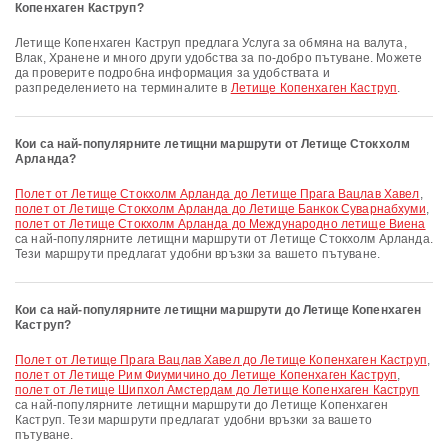
Копенхаген Каструп?
Летище Копенхаген Каструп предлага Услуга за обмяна на валута,
Влак, Хранене и много други удобства за по-добро пътуване. Можете
да проверите подробна информация за удобствата и
разпределението на терминалите в
Летище Копенхаген Каструп
.
Кои са най-популярните летищни маршрути от Летище Стокхолм
Арланда?
полет от Летище Стокхолм Арланда до Летище Прага Вацлав Хавел
,
полет от Летище Стокхолм Арланда до Летище Банкок Суварнабхуми
,
полет от Летище Стокхолм Арланда до Международно летище Виена
са най-популярните летищни маршрути от Летище Стокхолм Арланда.
Тези маршрути предлагат удобни връзки за вашето пътуване.
Кои са най-популярните летищни маршрути до Летище Копенхаген
Каструп?
полет от Летище Прага Вацлав Хавел до Летище Копенхаген Каструп
,
полет от Летище Рим Фиумичино до Летище Копенхаген Каструп
,
полет от Летище Шипхол Амстердам до Летище Копенхаген Каструп
са най-популярните летищни маршрути до Летище Копенхаген
Каструп. Тези маршрути предлагат удобни връзки за вашето
пътуване.