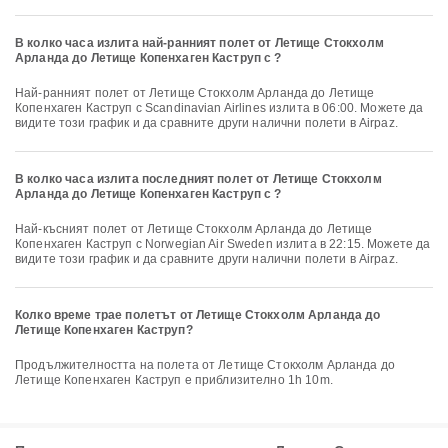
В колко часа излита най-ранният полет от Летище Стокхолм
Арланда до Летище Копенхаген Каструп с ?
Най-ранният полет от Летище Стокхолм Арланда до Летище
Копенхаген Каструп с Scandinavian Airlines излита в 06:00. Можете да
видите този график и да сравните други налични полети в Airpaz.
В колко часа излита последният полет от Летище Стокхолм
Арланда до Летище Копенхаген Каструп с ?
Най-късният полет от Летище Стокхолм Арланда до Летище
Копенхаген Каструп с Norwegian Air Sweden излита в 22:15. Можете да
видите този график и да сравните други налични полети в Airpaz.
Колко време трае полетът от Летище Стокхолм Арланда до
Летище Копенхаген Каструп?
Продължителността на полета от Летище Стокхолм Арланда до
Летище Копенхаген Каструп е приблизително 1h 10m.