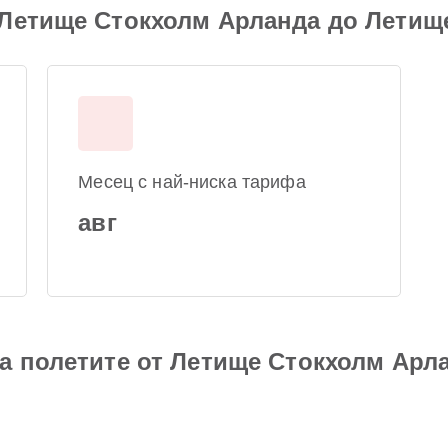
 Летище Стокхолм Арланда до Летищ
Месец с най-ниска тарифа
авг
а полетите от Летище Стокхолм Арл