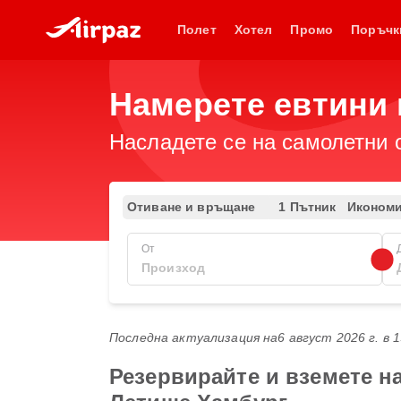
Полет
Хотел
Промо
Поръчк
Намерете евтини
Насладете се на самолетни 
Отиване и връщане
1 Пътник
Иконом
От
Последна актуализация на
6 август 2026 г. в 
Резервирайте и вземете н