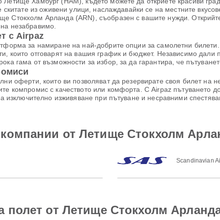
 Летище Хамбург (HAM), където можете да откриете красиви гра
се скитате из оживени улици, наслаждавайки се на местните вкусо
ще Стокхолм Арланда (ARN), съобразен с вашите нужди. Открийте
ина незабравимо.
 с Airpaz
атформа за намиране на най-добрите опции за самолетни билети. 
ти, които отговарят на вашия график и бюджет. Независимо дали 
ока гама от възможности за избор, за да гарантира, че пътуване
ромиси
лни оферти, които ви позволяват да резервирате своя билет на 
те компромис с качеството или комфорта. С Airpaz пътуването до
 за изключително изживяване при пътуване и несравними спестява
окомпании от Летище Стокхолм Арла
Scandinavian Ai
а полет от Летище Стокхолм Арланд