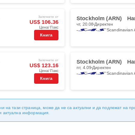
Започнете от
)
Stockholm (ARN)
Ha
US$ 106.36
чт, 20.08
Директен
Цена/ Пакс
Scandinavian A
Книга
Започнете от
)
Stockholm (ARN)
Ha
US$ 123.16
пт, 4.09
Директен
Цена/ Пакс
Scandinavian A
Книга
ни на тази страница, може да не са актуални и да подлежат на п
 и актуална информация.