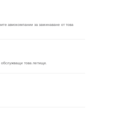
ните авиокомпании за заминаване от това
, обслужващи това летище.