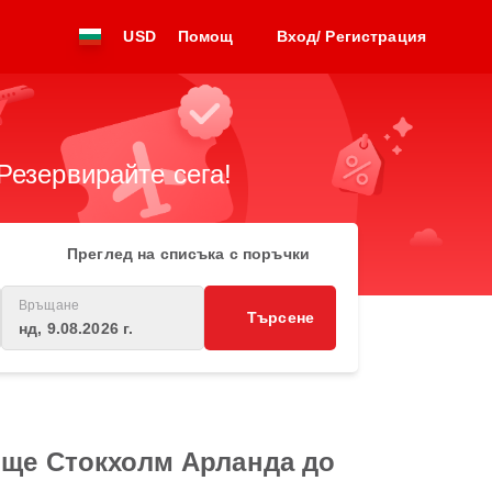
USD
Помощ
Вход/ Регистрация
Резервирайте сега!
Преглед на списъка с поръчки
Връщане
Търсене
нд, 9.08.2026 г.
ище Стокхолм Арланда до