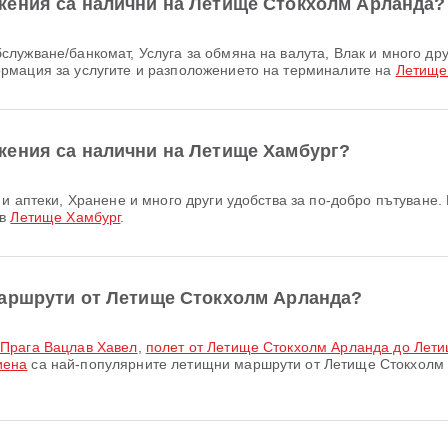
жения са налични на Летище Стокхолм Арланда?
рмация за услугите и разположението на терминалите на
Летище
жения са налични на Летище Хамбург?
 в
Летище Хамбург
.
маршрути от Летище Стокхолм Арланда?
 Прага Вацлав Хавел
,
полет от Летище Стокхолм Арланда до Лет
иена
са най-популярните летищни маршрути от Летище Стокхолм 