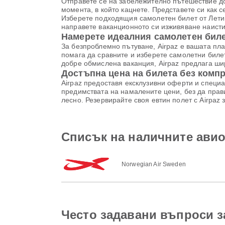
Отправете се на забележително пътешествие до
момента, в който кацнете. Представете си как 
Изберете подходящия самолетен билет от Лети
направете ваканционното си изживяване наист
Намерете идеалния самолетен билет
За безпроблемно пътуване, Airpaz е вашата пл
помага да сравните и изберете самолетни биле
добре обмислена ваканция, Airpaz предлага шир
Достъпна цена на билета без комп
Airpaz предоставя ексклузивни оферти и специа
предимствата на намалените цени, без да прави
лесно. Резервирайте своя евтин полет с Airpaz
Списък на наличните ави
Norwegian Air Sweden
Често задавани въпроси з