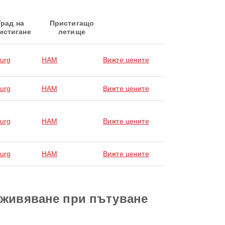
Град на
Пристигащо
истигане
летище
urg
HAM
Вижте цените
urg
HAM
Вижте цените
urg
HAM
Вижте цените
urg
HAM
Вижте цените
зживяване при пътуване