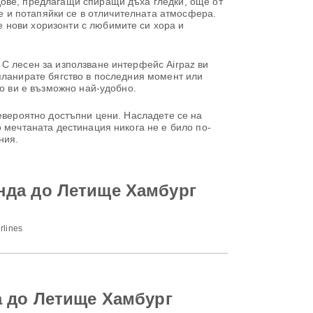
дове, предлагащи спиращи дъха гледки, още от
ве и потапяйки се в отличителната атмосфера.
 нови хоризонти с любимите си хора и
С лесен за използване интерфейс Airpaz ви
планирате бягство в последния момент или
то ви е възможно най-удобно.
невероятно достъпни цени. Насладете се на
 мечтаната дестинация никога не е било по-
ния.
нда до Летище Хамбург
rlines
а до Летище Хамбург