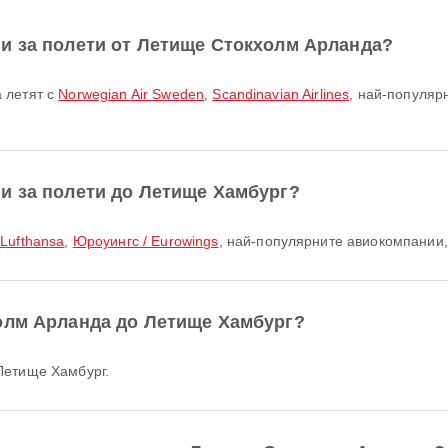
и за полети от Летище Стокхолм Арланда?
 летят с
Norwegian Air Sweden
,
Scandinavian Airlines
, най-популяр
и за полети до Летище Хамбург?
с
Lufthansa
,
Юроуингс / Eurowings
, най-популярните авиокомпании
олм Арланда до Летище Хамбург?
Летище Хамбург.