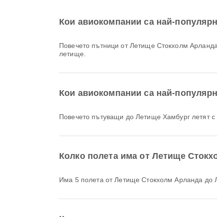
Кои авиокомпании са най-популярн
Повечето пътници от Летище Стокхолм Арланда
летище.
Кои авиокомпании са най-популярн
Повечето пътуващи до Летище Хамбург летят 
Колко полета има от Летище Стокх
Има 5 полета от Летище Стокхолм Арланда до 