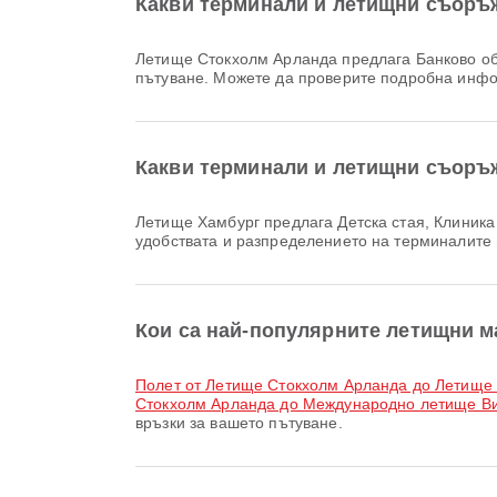
Какви терминали и летищни съоръ
Летище Стокхолм Арланда предлага Банково обслужване/банкомат, Услуга за обмяна на валута, Влак и много други удобства, които подобряват вашето
пътуване. Можете да проверите подробна инфо
Какви терминали и летищни съоръ
Летище Хамбург предлага Детска стая, Клиника и аптеки, Хранене и много други удобства за по-добро пътуване. Можете да проверите подробна информация за
удобствата и разпределението на терминалите
Кои са най-популярните летищни 
полет от Летище Стокхолм Арланда до Летище
Стокхолм Арланда до Международно летище В
връзки за вашето пътуване.