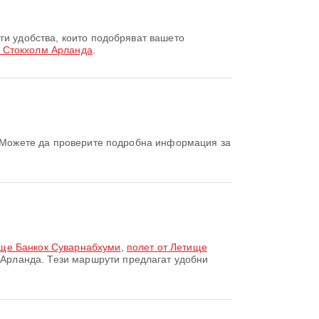
 Стокхолм Арланда
.
ище Банкок Суварнабхуми
,
полет от Летище
Арланда. Тези маршрути предлагат удобни