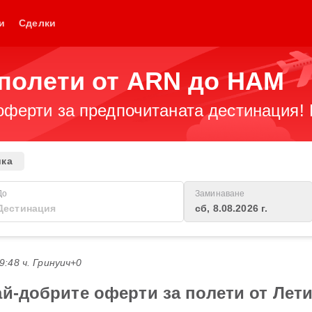
и
Сделки
 полети от ARN до HAM
оферти за предпочитаната дестинация! 
ика
До
Заминаване
сб, 8.08.2026 г.
19:48 ч. Гринуич+0
ай-добрите оферти за полети от Лет