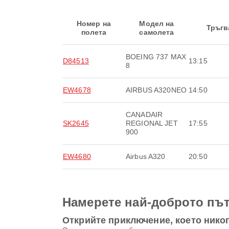
Номер на
Модел на
Тръгв
полета
самолета
BOEING 737 MAX
D84513
13:15
8
EW4678
AIRBUS A320NEO
14:50
CANADAIR
SK2645
REGIONAL JET
17:55
900
EW4680
Airbus A320
20:50
Намерете най-доброто път
Открийте приключение, което никог