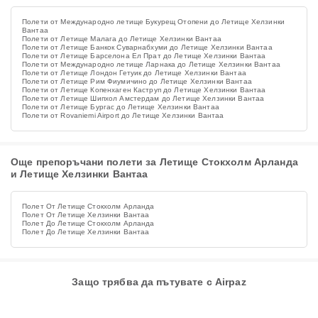
Полети от Международно летище Букурещ Отопени до Летище Хелзинки
Вантаа
Полети от Летище Малага до Летище Хелзинки Вантаа
Полети от Летище Банкок Суварнабхуми до Летище Хелзинки Вантаа
Полети от Летище Барселона Ел Прат до Летище Хелзинки Вантаа
Полети от Международно летище Ларнака до Летище Хелзинки Вантаа
Полети от Летище Лондон Гетуик до Летище Хелзинки Вантаа
Полети от Летище Рим Фиумичино до Летище Хелзинки Вантаа
Полети от Летище Копенхаген Каструп до Летище Хелзинки Вантаа
Полети от Летище Шипхол Амстердам до Летище Хелзинки Вантаа
Полети от Летище Бургас до Летище Хелзинки Вантаа
Полети от Rovaniemi Airport до Летище Хелзинки Вантаа
Още препоръчани полети за Летище Стокхолм Арланда
и Летище Хелзинки Вантаа
Полет От Летище Стокхолм Арланда
Полет От Летище Хелзинки Вантаа
Полет До Летище Стокхолм Арланда
Полет До Летище Хелзинки Вантаа
Защо трябва да пътувате с Airpaz