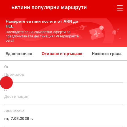
Евтини популярни маршрути
Намерете евтини полети от ARN до
HEL
Насладете се на самолетни оферти за
предпочитаната дестинация! Резервирайте
сега!
Еднопосочен
Отиване и връщане
Няколко града
От
Произход
До
Дестинация
Заминаване
пт, 7.08.2026 г.