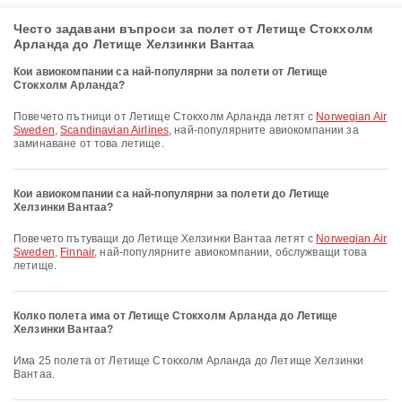
Често задавани въпроси за полет от Летище Стокхолм
Арланда до Летище Хелзинки Вантаа
Кои авиокомпании са най-популярни за полети от Летище
Стокхолм Арланда?
Повечето пътници от Летище Стокхолм Арланда летят с
Norwegian Air
Sweden
,
Scandinavian Airlines
, най-популярните авиокомпании за
заминаване от това летище.
Кои авиокомпании са най-популярни за полети до Летище
Хелзинки Вантаа?
Повечето пътуващи до Летище Хелзинки Вантаа летят с
Norwegian Air
Sweden
,
Finnair
, най-популярните авиокомпании, обслужващи това
летище.
Колко полета има от Летище Стокхолм Арланда до Летище
Хелзинки Вантаа?
Има 25 полета от Летище Стокхолм Арланда до Летище Хелзинки
Вантаа.