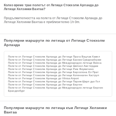
Колко време трае полетът от Летище Стокхолм Арланда до
Летище Хелзинки Вантаа?
Продължителността на полета от Летище Стокхолм Арланда до
Летище Хелзинки Вантаа е приблизително 1h 0m.
Популярни маршрути по летища от Летище Стокхолм
Арланда
Полети от Летище Стокхолм Арланда до Летище Прага Вацлав Хавел
Полети от Летище Стокхолм Арланда до Летище Банкок Суварнабхуми
Полети от Летище Стокхолм Арланда до Международно летище Виена
Полети от Летище Стокхолм Арланда до Летище Шипхол Амстердам
Полети от Летище Стокхолм Арланда до Летище Рим Фиумичино
Полети от Летище Стокхолм Арланда до Летище Барселона Ел Прат
Полети от Летище Стокхолм Арланда до Летище Копенхаген Каструп
Полети от Летище Стокхолм Арланда до Vilnius Airport
Полети от Летище Стокхолм Арланда до Летище Париж-Шарл дьо Гол
Полети от Летище Стокхолм Арланда до Летище Берген
Полети от Летище Стокхолм Арланда до Международно летище Берлин
Бранденбург
Популярни маршрути по летища към Летище Хелзинки
Вантаа