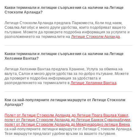
Какви терминали и летищни съоръжения са налични на Летище
Стокхолм Арланда?
Летище Стокхолм Арланда предлага Паркоместа, Коли под наем,
Совалка Автобус и много други удобства, които подобряват вашето
пътуване. Можете да проверите подробна информация за услугите и
разположението на терминалите на
Летище Стокхолм Арланда
.
Какви терминали и летищни съоръжения са налични на Летище
Хелзинки Вантаа?
Летище Хелзинки Вантаа предлага Хранене, Услуга за обмяна на
валута, Салон и много други удобства за по-добро пътуване. Можете
да проверите подробна информация за удобствата и
разпределението на терминалите в
Летище Хелзинки Вантаа
.
Кои са най-популярните летищни маршрути от Летище Стокхолм
Арланда?
полет от Летище Стокхолм Арланда до Летище Прага Вацлав Хавел
,
полет от Летище Стокхолм Арланда до Летище Банкок Суварнабхуми
,
полет от Летище Стокхолм Арланда до Международно летище Виена
са най-популярните летищни маршрути от Летище Стокхолм Арланда.
Тези маршрути предлагат удобни връзки за вашето пътуване.