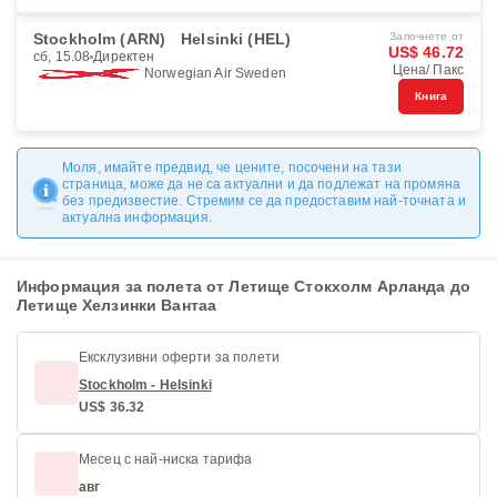
Stockholm (ARN)
Helsinki (HEL)
Започнете от
US$ 46.72
сб, 15.08
Директен
Цена/ Пакс
Norwegian Air Sweden
Книга
Моля, имайте предвид, че цените, посочени на тази
страница, може да не са актуални и да подлежат на промяна
без предизвестие. Стремим се да предоставим най-точната и
актуална информация.
Информация за полета от Летище Стокхолм Арланда до
Летище Хелзинки Вантаа
Ексклузивни оферти за полети
Stockholm - Helsinki
US$ 36.32
Месец с най-ниска тарифа
авг