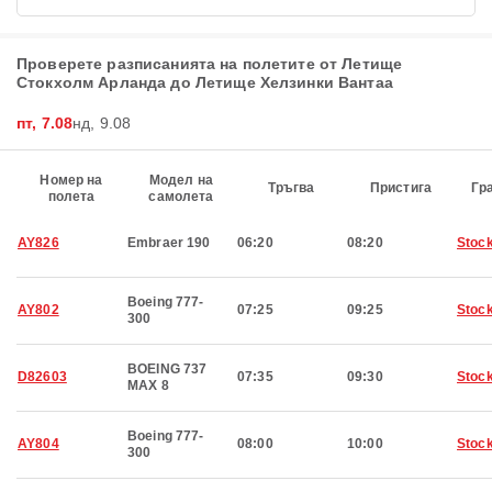
Проверете разписанията на полетите от Летище
Стокхолм Арланда до Летище Хелзинки Вантаа
пт, 7.08
нд, 9.08
Номер на
Модел на
Тръгва
Пристига
Гр
полета
самолета
AY826
Embraer 190
06:20
08:20
Stoc
Boeing 777-
AY802
07:25
09:25
Stoc
300
BOEING 737
D82603
07:35
09:30
Stoc
MAX 8
Boeing 777-
AY804
08:00
10:00
Stoc
300