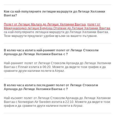
Кои са най-популярните летищни маршрути до Летище Хелзинки
Вантаа?
полет от Летище Малага до Летище Хелзинки Вантаа
,
полет от
Международно летище Букурещ Отопени до Летище Хелзинки Вантаа
са най-популярните летищни маршрути до Летище Хелзинки Вантаа.
Тези маршрути предлагат удобни връзки за вашето пътуване.
В колко часа излита най-ранният полет от Летище Стокхолм
Арланда до Летище Хелзинки Вантаа с ?
Най-ранният полет от Летище Стокхолм Арланда до Летище Хелзинки
Вантаа с Finnair излита в 06:20. Можете да видите този график и да
сравните други налични полети в Airpaz.
В колко часа излита последният полет от Летище Стокхолм
Арланда до Летище Хелзинки Вантаа с ?
Най-късният полет от Летище Стокхолм Арланда до Летище Хелзинки
Вантаа с Norwegian Air Sweden излита в 22:10. Можете да видите този
график и да сравните други налични полети в Airpaz.