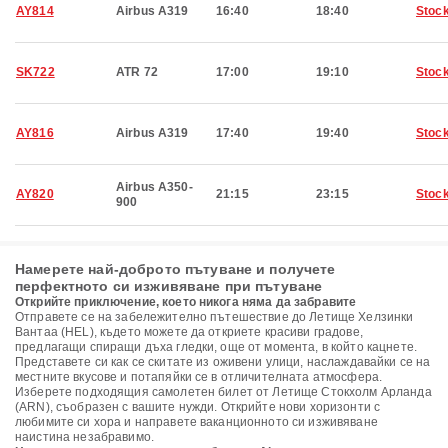
AY814
Airbus A319
16:40
18:40
Stoc
SK722
ATR 72
17:00
19:10
Stoc
AY816
Airbus A319
17:40
19:40
Stoc
Airbus A350-
AY820
21:15
23:15
Stoc
900
Намерете най-доброто пътуване и получете
перфектното си изживяване при пътуване
Открийте приключение, което никога няма да забравите
Отправете се на забележително пътешествие до Летище Хелзинки
Вантаа (HEL), където можете да откриете красиви градове,
предлагащи спиращи дъха гледки, още от момента, в който кацнете.
Представете си как се скитате из оживени улици, наслаждавайки се на
местните вкусове и потапяйки се в отличителната атмосфера.
Изберете подходящия самолетен билет от Летище Стокхолм Арланда
(ARN), съобразен с вашите нужди. Открийте нови хоризонти с
любимите си хора и направете ваканционното си изживяване
наистина незабравимо.