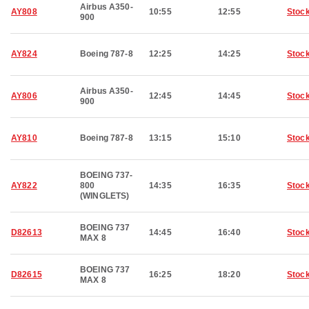
Airbus A350-
AY808
10:55
12:55
Stoc
900
AY824
Boeing 787-8
12:25
14:25
Stoc
Airbus A350-
AY806
12:45
14:45
Stoc
900
AY810
Boeing 787-8
13:15
15:10
Stoc
BOEING 737-
AY822
800
14:35
16:35
Stoc
(WINGLETS)
BOEING 737
D82613
14:45
16:40
Stoc
MAX 8
BOEING 737
D82615
16:25
18:20
Stoc
MAX 8