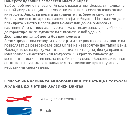
Намерете идеалния самолетен билет с Airpaz
За безпроблемно пътуване, Airpaz е вашата платформа за намиране
на най-добрите опции за самолетни билети. С лесен за използване
интерфейс Airpaz ви помага да сравните и изберете самолетни
билети, които отговарят на вашия график и бюджет. Независимо дали
планирате бягство в последния момент или добре обмислена
ваканция, Airpaz предлага широка гама от възможности за избор, за
да гарантира, че пътуването ви е възможно най-удобно.
Достъпна цена на билета без компромиси
Airpaz предоставя ексклузивни оферти и специални оферти, които ви
позволяват да резервирате своя билет на невероятно достъпни цени.
Насладете се на предимствата на намалените цени, без да правите
компромис с качеството или комфорта. С Airpaz пътуването до
мечтаната дестинация никога не е било по-лесно. Резервирайте своя
евтин полет с Airpaz за изключително изживяване при пътуване и
несравними спестявания.
Списък на наличните авиокомпании от Летище Стокхолм
Арланда до Летище Хелзинки Вантаа
Norwegian Air Sweden
Finnair