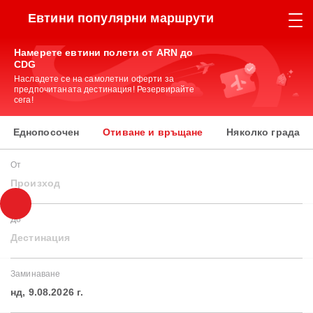
Евтини популярни маршрути
Намерете евтини полети от ARN до
CDG
Насладете се на самолетни оферти за
предпочитаната дестинация! Резервирайте
сега!
Еднопосочен
Отиване и връщане
Няколко града
От
Произход
До
Дестинация
Заминаване
нд, 9.08.2026 г.