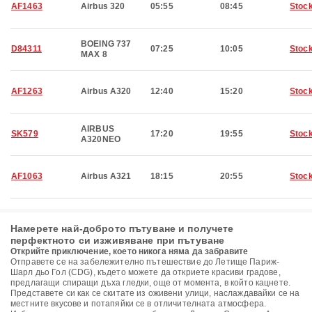
AF1463
Airbus 320
05:55
08:45
Stoc
BOEING 737
D84311
07:25
10:05
Stoc
MAX 8
AF1263
Airbus A320
12:40
15:20
Stoc
AIRBUS
SK579
17:20
19:55
Stoc
A320NEO
AF1063
Airbus A321
18:15
20:55
Stoc
Намерете най-доброто пътуване и получете
перфектното си изживяване при пътуване
Открийте приключение, което никога няма да забравите
Отправете се на забележително пътешествие до Летище Париж-
Шарл дьо Гол (CDG), където можете да откриете красиви градове,
предлагащи спиращи дъха гледки, още от момента, в който кацнете.
Представете си как се скитате из оживени улици, наслаждавайки се на
местните вкусове и потапяйки се в отличителната атмосфера.