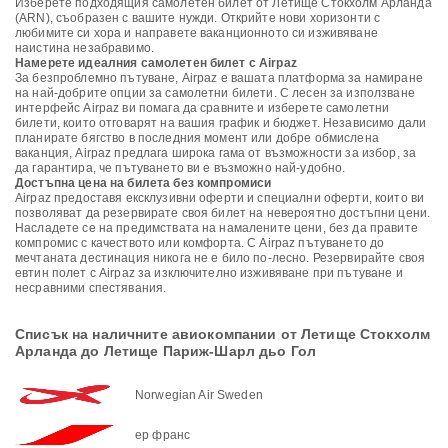
Изберете подходящия самолетен билет от Летище Стокхолм Арланда
(ARN), съобразен с вашите нужди. Открийте нови хоризонти с
любимите си хора и направете ваканционното си изживяване
наистина незабравимо.
Намерете идеалния самолетен билет с Airpaz
За безпроблемно пътуване, Airpaz е вашата платформа за намиране
на най-добрите опции за самолетни билети. С лесен за използване
интерфейс Airpaz ви помага да сравните и изберете самолетни
билети, които отговарят на вашия график и бюджет. Независимо дали
планирате бягство в последния момент или добре обмислена
ваканция, Airpaz предлага широка гама от възможности за избор, за
да гарантира, че пътуването ви е възможно най-удобно.
Достъпна цена на билета без компромиси
Airpaz предоставя ексклузивни оферти и специални оферти, които ви
позволяват да резервирате своя билет на невероятно достъпни цени.
Насладете се на предимствата на намалените цени, без да правите
компромис с качеството или комфорта. С Airpaz пътуването до
мечтаната дестинация никога не е било по-лесно. Резервирайте своя
евтин полет с Airpaz за изключително изживяване при пътуване и
несравними спестявания.
Списък на наличните авиокомпании от Летище Стокхолм
Арланда до Летище Париж-Шарл дьо Гол
Norwegian Air Sweden
ер франс