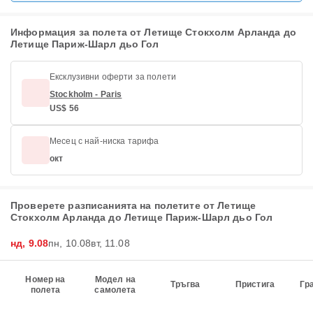
Информация за полета от Летище Стокхолм Арланда до
Летище Париж-Шарл дьо Гол
Ексклузивни оферти за полети
Stockholm - Paris
US$ 56
Месец с най-ниска тарифа
окт
Проверете разписанията на полетите от Летище
Стокхолм Арланда до Летище Париж-Шарл дьо Гол
нд, 9.08
пн, 10.08
вт, 11.08
Номер на
Модел на
Тръгва
Пристига
Гр
полета
самолета