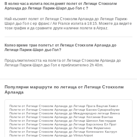
В колко часа излита последният полет от Летище Стокхолм
Арланда до Летище Париж-Шарл дьо Гол с ?
Най-късният полет от Летище Стокхолм Арланда до Летище Париж-
Шарл дьо Гол с ер франс / Air France излита в 18:15. Можете да видите
този график и да сравните други налични полети в Airpaz.
Колко време трае полетът от Летище Стокхолм Арланда до
Летище Париж-Шарл дьо Гол?
Продължителността на полета от Летище Стокхолм Арланда до
Летище Париж-Шарл дьо Гол е приблизително 2h 40m.
Популярни маршрути по летища от Летище Стокхолм
Арланда
Полети от Летище Стокхолм Арланда до Летище Прага Вацлав Хавел
Полети от Летище Стокхолм Арланда до Летище Банкок Суварнабхуми
Полети от Летище Стокхолм Арланда до Международно летище Виена
Полети от Летище Стокхолм Арланда до Летище Хелзинки Вантаа
Полети от Летище Стокхолм Арланда до Летище Шипхол Амстердам
Полети от Летище Стокхолм Арланда до Летище Барселона Ел Прат
Полети от Летище Стокхолм Арланда до Летище Рим Фиумичино
Полети от Летище Стокхолм Арланда до Летище Копенхаген Каструп
Полети от Летище Стокхолм Арланда до Vilnius Airport