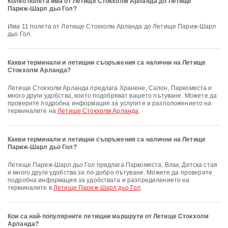
Колко полета има от Летище Стокхолм Арланда до Летище
Париж-Шарл дьо Гол?
Има 11 полета от Летище Стокхолм Арланда до Летище Париж-Шарл
дьо Гол.
Какви терминали и летищни съоръжения са налични на Летище
Стокхолм Арланда?
Летище Стокхолм Арланда предлага Хранене, Салон, Паркоместа и
много други удобства, които подобряват вашето пътуване. Можете да
проверите подробна информация за услугите и разположението на
терминалите на
Летище Стокхолм Арланда
.
Какви терминали и летищни съоръжения са налични на Летище
Париж-Шарл дьо Гол?
Летище Париж-Шарл дьо Гол предлага Паркоместа, Влак, Детска стая
и много други удобства за по-добро пътуване. Можете да проверите
подробна информация за удобствата и разпределението на
терминалите в
Летище Париж-Шарл дьо Гол
.
Кои са най-популярните летищни маршрути от Летище Стокхолм
Арланда?