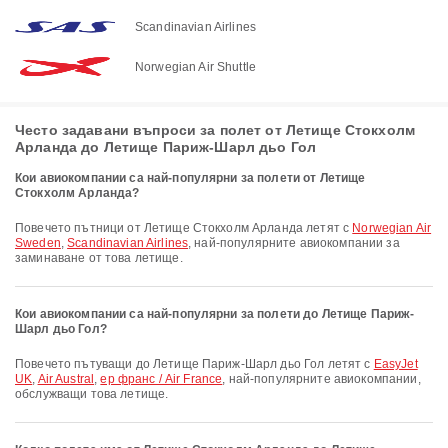
Scandinavian Airlines
Norwegian Air Shuttle
Често задавани въпроси за полет от Летище Стокхолм
Арланда до Летище Париж-Шарл дьо Гол
Кои авиокомпании са най-популярни за полети от Летище
Стокхолм Арланда?
Повечето пътници от Летище Стокхолм Арланда летят с
Norwegian Air
Sweden
,
Scandinavian Airlines
, най-популярните авиокомпании за
заминаване от това летище.
Кои авиокомпании са най-популярни за полети до Летище Париж-
Шарл дьо Гол?
Повечето пътуващи до Летище Париж-Шарл дьо Гол летят с
EasyJet
UK
,
Air Austral
,
ер франс / Air France
, най-популярните авиокомпании,
обслужващи това летище.