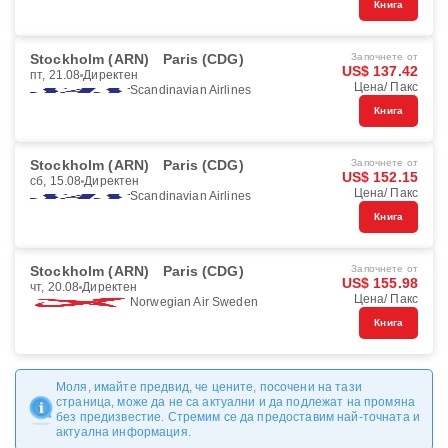
Книга
Stockholm (ARN)
Paris (CDG)
Започнете от
US$ 137.42
пт, 21.08
Директен
Цена/ Пакс
Scandinavian Airlines
Книга
Stockholm (ARN)
Paris (CDG)
Започнете от
US$ 152.15
сб, 15.08
Директен
Цена/ Пакс
Scandinavian Airlines
Книга
Stockholm (ARN)
Paris (CDG)
Започнете от
US$ 155.98
чт, 20.08
Директен
Цена/ Пакс
Norwegian Air Sweden
Книга
Моля, имайте предвид, че цените, посочени на тази
страница, може да не са актуални и да подлежат на промяна
без предизвестие. Стремим се да предоставим най-точната и
актуална информация.