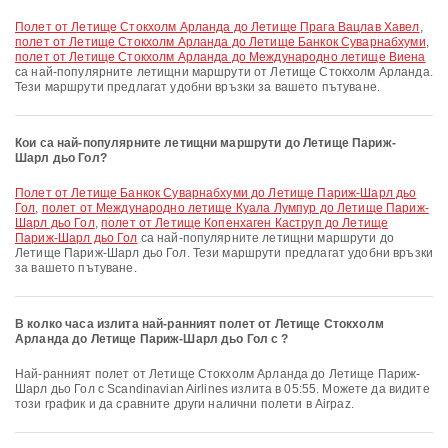
полет от Летище Стокхолм Арланда до Летище Прага Вацлав Хавел
,
полет от Летище Стокхолм Арланда до Летище Банкок Суварнабхуми
,
полет от Летище Стокхолм Арланда до Международно летище Виена
са най-популярните летищни маршрути от Летище Стокхолм Арланда.
Тези маршрути предлагат удобни връзки за вашето пътуване.
Кои са най-популярните летищни маршрути до Летище Париж-
Шарл дьо Гол?
полет от Летище Банкок Суварнабхуми до Летище Париж-Шарл дьо
Гол
,
полет от Международно летище Куала Лумпур до Летище Париж-
Шарл дьо Гол
,
полет от Летище Копенхаген Каструп до Летище
Париж-Шарл дьо Гол
са най-популярните летищни маршрути до
Летище Париж-Шарл дьо Гол. Тези маршрути предлагат удобни връзки
за вашето пътуване.
В колко часа излита най-ранният полет от Летище Стокхолм
Арланда до Летище Париж-Шарл дьо Гол с ?
Най-ранният полет от Летище Стокхолм Арланда до Летище Париж-
Шарл дьо Гол с Scandinavian Airlines излита в 05:55. Можете да видите
този график и да сравните други налични полети в Airpaz.