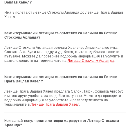
Вацлав Хавел?
Има 8 полета от Летище Стокхолм Арланда до Летище Прага Вацлав
Хавел.
Какви терминали и летищни съоръжения са налични на Летище
Стокхолм Арланда?
Летище Стокхолм Арланда предлага Хранене, Инвалидна количка,
Совалка Автобус и много други удобства, които подобряват вашето
пътуване. Можете да проверите подробна информация за услугите и
разположението на терминалите на
Летище Стокхолм Арланда
.
Какви терминали и летищни съоръжения са налични на Летище
Прага Вацлав Хавел?
Летище Прага Вацлав Хавел предлага Салон, Такси, Совалка Автобус
и много други удобства за по-добро пътуване. Можете да проверите
подробна информация за удобствата и разпределението на
терминалите в
Летище Прага Вацлав Хавел
.
Кои са най-популярните летищни маршрути от Летище Стокхолм
Арланда?