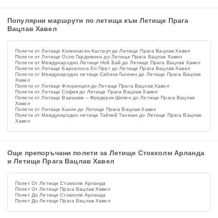
Популярни маршрути по летища към Летище Прага
Вацлав Хавел
Полети от Летище Копенхаген Каструп до Летище Прага Вацлав Хавел
Полети от Летище Осло Гардемоен до Летище Прага Вацлав Хавел
Полети от Международно Летище Ной Бай до Летище Прага Вацлав Хавел
Полети от Летище Барселона Ел Прат до Летище Прага Вацлав Хавел
Полети от Международно летище Сабиха Гьокчен до Летище Прага Вацлав
Хавел
Полети от Летище Флоренция до Летище Прага Вацлав Хавел
Полети от Летище София до Летище Прага Вацлав Хавел
Полети от Летище Варшава – Фредерик Шопен до Летище Прага Вацлав
Хавел
Полети от Летище Кьолн до Летище Прага Вацлав Хавел
Полети от Международно летище Тайпей Таоюан до Летище Прага Вацлав
Хавел
Още препоръчани полети за Летище Стокхолм Арланда
и Летище Прага Вацлав Хавел
Полет От Летище Стокхолм Арланда
Полет От Летище Прага Вацлав Хавел
Полет До Летище Стокхолм Арланда
Полет До Летище Прага Вацлав Хавел