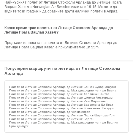
Най-късният полет от Летище Стокхолм Арланда до Летище Прага
Вацлав Хавел с Norwegian Air Sweden излита в 19:15. Можете да
видите този график и да сравните други налични полети в Airpaz.
Колко време трае полетът от Летище Стокхолм Арланда до
Летище Прага Вацлав Хавел?
Продължителността на полета от Летище Стокхолм Арланда до
Летище Прага Вацлав Хавел е приблизително 1h 55m.
Популярни маршрути по летища от Летище Стокхолм
Арланда
Полети от Летище Стокхолм Арланда до Летище Банкок Суварнабхуми
Полети от Летище Стокхолм Арланда до Международно летище Виена
Полети от Летище Стокхолм Арланда до Летище Хелзинки Вантаа
Полети от Летище Стокхолм Арланда до Летище Шипхол Амстердам
Полети от Летище Стокхолм Арланда до Летище Рим Фиумичино
Полети от Летище Стокхолм Арланда до Летище Барселона Ел Прат
Полети от Летище Стокхолм Арланда до Летище Копенхаген Каструп
Полети от Летище Стокхолм Арланда до Vilnius Airport
Полети от Летище Стокхолм Арланда до Летище Париж-Шарл дьо Гол
Полети от Летище Стокхолм Арланда до Летище Берген
Полети от Летище Стокхолм Арланда до Международно летище Берлин
Бранденбург