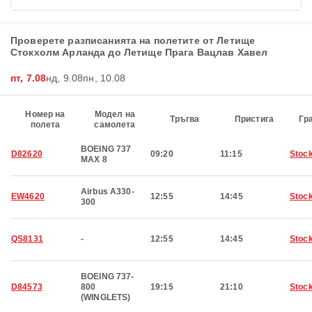
Проверете разписанията на полетите от Летище
Стокхолм Арланда до Летище Прага Вацлав Хавел
пт, 7.08
нд, 9.08
пн, 10.08
Номер на
Модел на
Тръгва
Пристига
Гр
полета
самолета
BOEING 737
D82620
09:20
11:15
Stoc
MAX 8
Airbus A330-
EW4620
12:55
14:45
Stoc
300
QS8131
-
12:55
14:45
Stoc
BOEING 737-
D84573
800
19:15
21:10
Stoc
(WINGLETS)