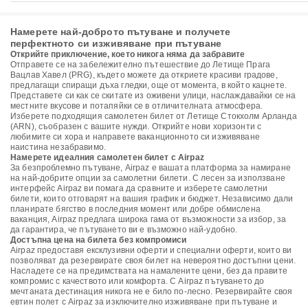
Намерете най-доброто пътуване и получете
перфектното си изживяване при пътуване
Открийте приключение, което никога няма да забравите
Отправете се на забележително пътешествие до Летище Прага
Вацлав Хавел (PRG), където можете да откриете красиви градове,
предлагащи спиращи дъха гледки, още от момента, в който кацнете.
Представете си как се скитате из оживени улици, наслаждавайки се на
местните вкусове и потапяйки се в отличителната атмосфера.
Изберете подходящия самолетен билет от Летище Стокхолм Арланда
(ARN), съобразен с вашите нужди. Открийте нови хоризонти с
любимите си хора и направете ваканционното си изживяване
наистина незабравимо.
Намерете идеалния самолетен билет с Airpaz
За безпроблемно пътуване, Airpaz е вашата платформа за намиране
на най-добрите опции за самолетни билети. С лесен за използване
интерфейс Airpaz ви помага да сравните и изберете самолетни
билети, които отговарят на вашия график и бюджет. Независимо дали
планирате бягство в последния момент или добре обмислена
ваканция, Airpaz предлага широка гама от възможности за избор, за
да гарантира, че пътуването ви е възможно най-удобно.
Достъпна цена на билета без компромиси
Airpaz предоставя ексклузивни оферти и специални оферти, които ви
позволяват да резервирате своя билет на невероятно достъпни цени.
Насладете се на предимствата на намалените цени, без да правите
компромис с качеството или комфорта. С Airpaz пътуването до
мечтаната дестинация никога не е било по-лесно. Резервирайте своя
евтин полет с Airpaz за изключително изживяване при пътуване и