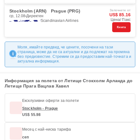
Stockholm (ARN)
Prague (PRG)
Започнете от
US$ 85.16
ср, 12.08
Директен
Цена/ Пакс
Scandinavian Airlines
Книга
Моля, имайте предвид, че цените, посочени на тази
страница, може да не са актуални и да подлежат на промяна
без предизвестие. Стремим се да предоставим най-точната и
актуална информация.
Информация за полета от Летище Стокхолм Арланда до
Летище Прага Вацлав Хавел
Ексклузивни оферти за полети
Stockholm - Prague
US$ 55.98
Месец с най-ниска тарифа
сеп