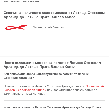
несравними спестявания.
Списък на наличните авиокомпании от Летище Стокхолм
Арланда до Летище Прага Вацлав Хавел
Norwegian Air Sweden
Често задавани въпроси за полет от Летище Стокхолм
Арланда до Летище Прага Вацлав Хавел
Кои авиокомпании са най-популярни за полети от Летище
Стокхолм Арланда?
Повечето пътници от Летище Стокхолм Арланда летят с
Norwegian Air
Sweden
,
Scandinavian Airlines
, най-популярните авиокомпании за
заминаване от това летище.
Колко полета има от Летище Стокхолм Арланда до Летище Прага