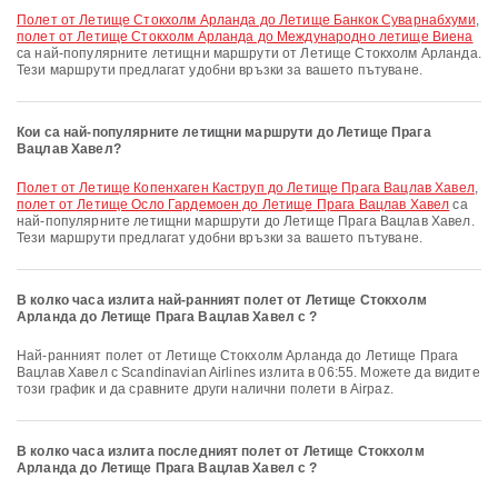
полет от Летище Стокхолм Арланда до Летище Банкок Суварнабхуми
,
полет от Летище Стокхолм Арланда до Международно летище Виена
са най-популярните летищни маршрути от Летище Стокхолм Арланда.
Тези маршрути предлагат удобни връзки за вашето пътуване.
Кои са най-популярните летищни маршрути до Летище Прага
Вацлав Хавел?
полет от Летище Копенхаген Каструп до Летище Прага Вацлав Хавел
,
полет от Летище Осло Гардемоен до Летище Прага Вацлав Хавел
са
най-популярните летищни маршрути до Летище Прага Вацлав Хавел.
Тези маршрути предлагат удобни връзки за вашето пътуване.
В колко часа излита най-ранният полет от Летище Стокхолм
Арланда до Летище Прага Вацлав Хавел с ?
Най-ранният полет от Летище Стокхолм Арланда до Летище Прага
Вацлав Хавел с Scandinavian Airlines излита в 06:55. Можете да видите
този график и да сравните други налични полети в Airpaz.
В колко часа излита последният полет от Летище Стокхолм
Арланда до Летище Прага Вацлав Хавел с ?