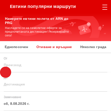
Евтини популярни маршрути
Намерете евтини полети от ARN до
PRG
Насладете се на самолетни оферти за
предпочитаната дестинация! Резервирайте
сега!
Еднопосочен
Отиване и връщане
Няколко града
От
Произход
До
Дестинация
Заминаване
сб, 8.08.2026 г.