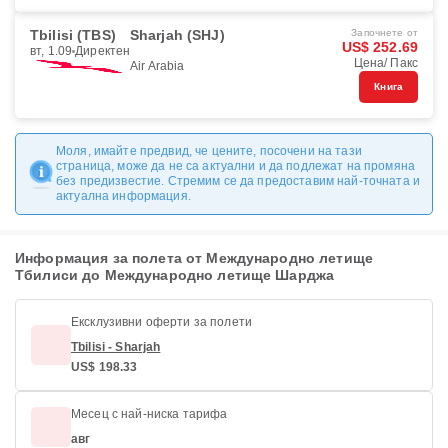
Tbilisi (TBS)
Sharjah (SHJ)
Започнете от
US$ 252.69
вт, 1.09
Директен
Цена/ Пакс
Air Arabia
Книга
Моля, имайте предвид, че цените, посочени на тази
страница, може да не са актуални и да подлежат на промяна
без предизвестие. Стремим се да предоставим най-точната и
актуална информация.
Информация за полета от Международно летище
Тбилиси до Международно летище Шарджа
Ексклузивни оферти за полети
Tbilisi - Sharjah
US$ 198.33
Месец с най-ниска тарифа
авг