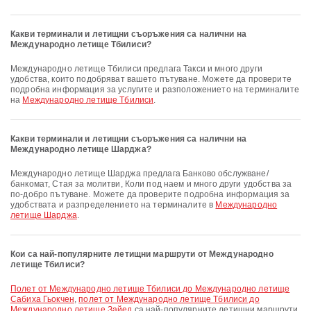
Какви терминали и летищни съоръжения са налични на
Международно летище Тбилиси?
Международно летище Тбилиси предлага Такси и много други
удобства, които подобряват вашето пътуване. Можете да проверите
подробна информация за услугите и разположението на терминалите
на
Международно летище Тбилиси
.
Какви терминали и летищни съоръжения са налични на
Международно летище Шарджа?
Международно летище Шарджа предлага Банково обслужване/
банкомат, Стая за молитви, Коли под наем и много други удобства за
по-добро пътуване. Можете да проверите подробна информация за
удобствата и разпределението на терминалите в
Международно
летище Шарджа
.
Кои са най-популярните летищни маршрути от Международно
летище Тбилиси?
полет от Международно летище Тбилиси до Международно летище
Сабиха Гьокчен
,
полет от Международно летище Тбилиси до
Международно летище Зайед
са най-популярните летищни маршрути