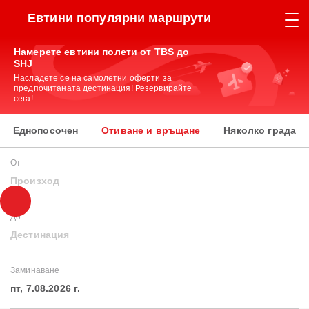
Евтини популярни маршрути
Намерете евтини полети от TBS до
SHJ
Насладете се на самолетни оферти за
предпочитаната дестинация! Резервирайте
сега!
Еднопосочен
Отиване и връщане
Няколко града
От
Произход
До
Дестинация
Заминаване
пт, 7.08.2026 г.