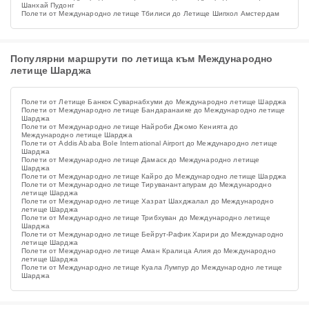
Шанхай Пудонг
Полети от Международно летище Тбилиси до Летище Шипхол Амстердам
Популярни маршрути по летища към Международно
летище Шарджа
Полети от Летище Банкок Суварнабхуми до Международно летище Шарджа
Полети от Международно летище Бандаранаике до Международно летище
Шарджа
Полети от Международно летище Найроби Джомо Кенията до
Международно летище Шарджа
Полети от Addis Ababa Bole International Airport до Международно летище
Шарджа
Полети от Международно летище Дамаск до Международно летище
Шарджа
Полети от Международно летище Кайро до Международно летище Шарджа
Полети от Международно летище Тируванантапурам до Международно
летище Шарджа
Полети от Международно летище Хазрат Шахджалал до Международно
летище Шарджа
Полети от Международно летище Трибхуван до Международно летище
Шарджа
Полети от Международно летище Бейрут-Рафик Харири до Международно
летище Шарджа
Полети от Международно летище Аман Кралица Алия до Международно
летище Шарджа
Полети от Международно летище Куала Лумпур до Международно летище
Шарджа