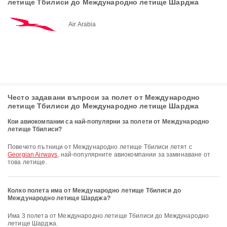
летище Тбилиси до Международно летище Шарджа
Air Arabia
Често задавани въпроси за полет от Международно
летище Тбилиси до Международно летище Шарджа
Кои авиокомпании са най-популярни за полети от Международно
летище Тбилиси?
Повечето пътници от Международно летище Тбилиси летят с
Georgian Airways
, най-популярните авиокомпании за заминаване от
това летище.
Колко полета има от Международно летище Тбилиси до
Международно летище Шарджа?
Има 3 полета от Международно летище Тбилиси до Международно
летище Шарджа.