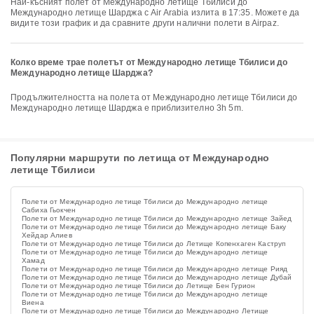
Най-късният полет от Международно летище Тбилиси до
Международно летище Шарджа с Air Arabia излита в 17:35. Можете да
видите този график и да сравните други налични полети в Airpaz.
Колко време трае полетът от Международно летище Тбилиси до
Международно летище Шарджа?
Продължителността на полета от Международно летище Тбилиси до
Международно летище Шарджа е приблизително 3h 5m.
Популярни маршрути по летища от Международно
летище Тбилиси
Полети от Международно летище Тбилиси до Международно летище
Сабиха Гьокчен
Полети от Международно летище Тбилиси до Международно летище Зайед
Полети от Международно летище Тбилиси до Международно летище Баку
Хейдар Алиев
Полети от Международно летище Тбилиси до Летище Копенхаген Каструп
Полети от Международно летище Тбилиси до Международно летище
Хамад
Полети от Международно летище Тбилиси до Международно летище Рияд
Полети от Международно летище Тбилиси до Международно летище Дубай
Полети от Международно летище Тбилиси до Летище Бен Гурион
Полети от Международно летище Тбилиси до Международно летище
Виена
Полети от Международно летище Тбилиси до Международно Летище