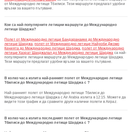
от Международно летище Тбилиси. Тези маршрути предлагат удобни
връзки за вашето пътуване.
Кои са най-популярните летищни маршрути до Международно
летище Шарджа?
полет от Международно летище Бандаранаике до Международно
летище Шарджа
,
полет от Международно летище Найроби Джомо
Кенията до Международно летище Шарджа
,
полет от Международно
летище Хазрат Шахджалал до Международно летище Шарджа
са най-
популярните летищни маршрути до Международно летище Шарджа.
Тези маршрути предлагат удобни връзки за вашето пътуване.
В колко часа излита най-ранният полет от Международно летище
Тбилиси до Международно летище Шарджа с ?
Най-ранният полет от Международно летище Тбилиси до
Международно летище Шарджа с Air Arabia излита в 12:15. Можете да
видите този график и да сравните други налични полети в Airpaz.
В колко часа излита последният полет от Международно летище
Тбилиси до Международно летище Шарджа с ?