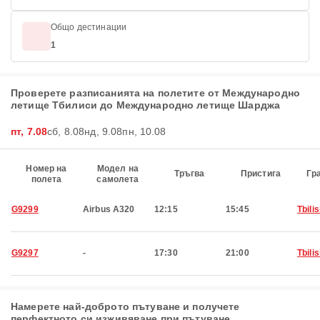
Общо дестинации
1
Проверете разписанията на полетите от Международно
летище Тбилиси до Международно летище Шарджа
пт, 7.08
сб, 8.08
нд, 9.08
пн, 10.08
Номер на
Модел на
Тръгва
Пристига
Гр
полета
самолета
G9299
Airbus A320
12:15
15:45
Tbilis
G9297
-
17:30
21:00
Tbilis
Намерете най-доброто пътуване и получете
перфектното си изживяване при пътуване