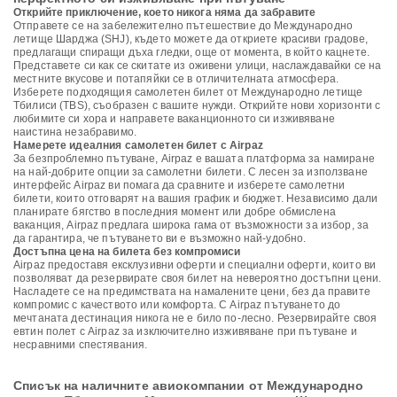
Открийте приключение, което никога няма да забравите
Отправете се на забележително пътешествие до Международно
летище Шарджа (SHJ), където можете да откриете красиви градове,
предлагащи спиращи дъха гледки, още от момента, в който кацнете.
Представете си как се скитате из оживени улици, наслаждавайки се на
местните вкусове и потапяйки се в отличителната атмосфера.
Изберете подходящия самолетен билет от Международно летище
Тбилиси (TBS), съобразен с вашите нужди. Открийте нови хоризонти с
любимите си хора и направете ваканционното си изживяване
наистина незабравимо.
Намерете идеалния самолетен билет с Airpaz
За безпроблемно пътуване, Airpaz е вашата платформа за намиране
на най-добрите опции за самолетни билети. С лесен за използване
интерфейс Airpaz ви помага да сравните и изберете самолетни
билети, които отговарят на вашия график и бюджет. Независимо дали
планирате бягство в последния момент или добре обмислена
ваканция, Airpaz предлага широка гама от възможности за избор, за
да гарантира, че пътуването ви е възможно най-удобно.
Достъпна цена на билета без компромиси
Airpaz предоставя ексклузивни оферти и специални оферти, които ви
позволяват да резервирате своя билет на невероятно достъпни цени.
Насладете се на предимствата на намалените цени, без да правите
компромис с качеството или комфорта. С Airpaz пътуването до
мечтаната дестинация никога не е било по-лесно. Резервирайте своя
евтин полет с Airpaz за изключително изживяване при пътуване и
несравними спестявания.
Списък на наличните авиокомпании от Международно