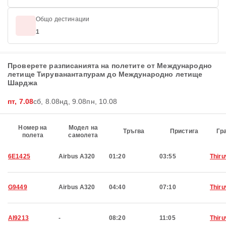
Общо дестинации
1
Проверете разписанията на полетите от Международно
летище Тируванантапурам до Международно летище
Шарджа
пт, 7.08
сб, 8.08
нд, 9.08
пн, 10.08
Номер на
Модел на
Тръгва
Пристига
Гр
полета
самолета
6E1425
Airbus A320
01:20
03:55
Thir
G9449
Airbus A320
04:40
07:10
Thir
AI9213
-
08:20
11:05
Thir