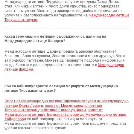
Международно летище Тируванантапурам предлага Такси, Детска
стая, Клиника и аптеки и много други удобства, които подобряват
вашето пътуване. Можете да проверите подробна информация за
услугите и разположението на терминалите на
Международно летище
Тируванантапурам
.
Какви терминали и летищни съоръжения са налични на
Международно летище Шарджа?
Международно летище Шарджа предлага Банково обслужване/
банкомат, Зона за пушачи, Зона за изчакване и много други удобства
за по-добро пътуване. Можете да проверите подробна информация
за удобствата и разпределението на терминалите в
Международно
летище Шарджа
.
Кои са най-популярните летищни маршрути от Международно
летище Тируванантапурам?
полет от Международно летище Тируванантапурам до Международно
летище Куала Лумпур
,
полет от Международно летище
Тируванантапурам до Летище Сингапур Чанги
,
полет от
Международно летище Тируванантапурам до Международно летище
Хайдарабад
са най-популярните летищни маршрути от
Международно летище Тируванантапурам. Тези маршрути предлагат
удобни връзки за вашето пътуване.