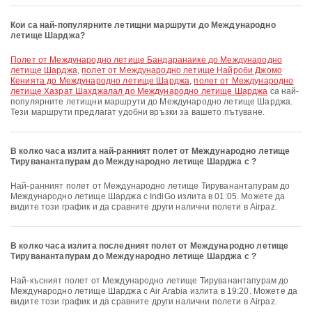
Кои са най-популярните летищни маршрути до Международно
летище Шарджа?
полет от Международно летище Бандаранаике до Международно
летище Шарджа
,
полет от Международно летище Найроби Джомо
Кенията до Международно летище Шарджа
,
полет от Международно
летище Хазрат Шахджалал до Международно летище Шарджа
са най-
популярните летищни маршрути до Международно летище Шарджа.
Тези маршрути предлагат удобни връзки за вашето пътуване.
В колко часа излита най-ранният полет от Международно летище
Тируванантапурам до Международно летище Шарджа с ?
Най-ранният полет от Международно летище Тируванантапурам до
Международно летище Шарджа с IndiGo излита в 01:05. Можете да
видите този график и да сравните други налични полети в Airpaz.
В колко часа излита последният полет от Международно летище
Тируванантапурам до Международно летище Шарджа с ?
Най-късният полет от Международно летище Тируванантапурам до
Международно летище Шарджа с Air Arabia излита в 19:20. Можете да
видите този график и да сравните други налични полети в Airpaz.