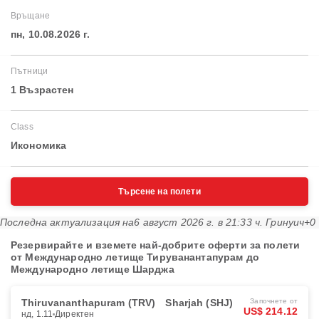
Връщане
пн, 10.08.2026 г.
Пътници
1 Възрастен
Class
Икономика
Търсене на полети
Последна актуализация на
6 август 2026 г. в 21:33 ч. Гринуич+0
Резервирайте и вземете най-добрите оферти за полети
от Международно летище Тируванантапурам до
Международно летище Шарджа
Thiruvananthapuram (TRV)
Sharjah (SHJ)
Започнете от
US$ 214.12
нд, 1.11
Директен