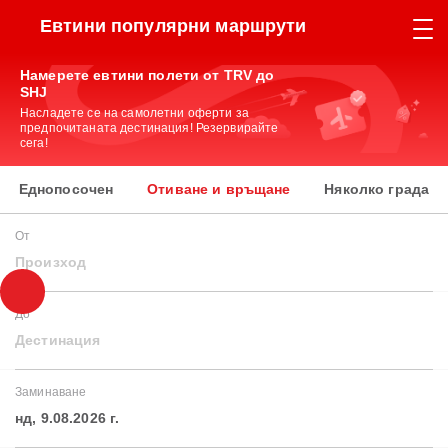
Евтини популярни маршрути
Намерете евтини полети от TRV до
SHJ
Насладете се на самолетни оферти за
предпочитаната дестинация! Резервирайте
сега!
Еднопосочен
Отиване и връщане
Няколко града
От
Произход
До
Дестинация
Заминаване
нд, 9.08.2026 г.