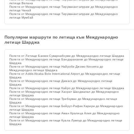
летище Велана
Полети от Международно летище Тируванантапурам до Международно
летище Ченай
Полети от Международно летище Тируванантапурам до Международно
летище Мумбай
Популярни маршрути по летища към Международно
летище Шарджа
Полети от Летище Банкок Суварнабхуми до Международно летище Шарджа
Полети от Международно летище Бандаранаике до Международно летище
Шарджа
Полети от Международно летище Найроби Джомо Кенията до
Международно летище Шарджа
Полети от Addis Ababa Bole International Airport до Международно летище
Шарджа
Полети от Международно летище Дамаск до Международно летище
Шарджа
Полети от Международно летище Кайро до Международно летище Шарджа
Полети от Международно летище Хазрат Шахджалал до Международно
летище Шарджа
Полети от Международно летище Трибхуван до Международно летище
Шарджа
Полети от Международно летище Бейрут-Рафик Харири до Международно
летище Шарджа
Полети от Международно летище Аман Кралица Алия до Международно
летище Шарджа
Полети от Международно летище Куала Лумпур до Международно летище
Шарджа