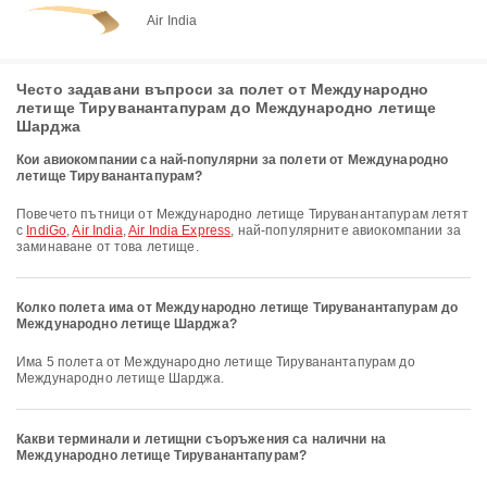
Air India
Често задавани въпроси за полет от Международно
летище Тируванантапурам до Международно летище
Шарджа
Кои авиокомпании са най-популярни за полети от Международно
летище Тируванантапурам?
Повечето пътници от Международно летище Тируванантапурам летят
с
IndiGo
,
Air India
,
Air India Express
, най-популярните авиокомпании за
заминаване от това летище.
Колко полета има от Международно летище Тируванантапурам до
Международно летище Шарджа?
Има 5 полета от Международно летище Тируванантапурам до
Международно летище Шарджа.
Какви терминали и летищни съоръжения са налични на
Международно летище Тируванантапурам?