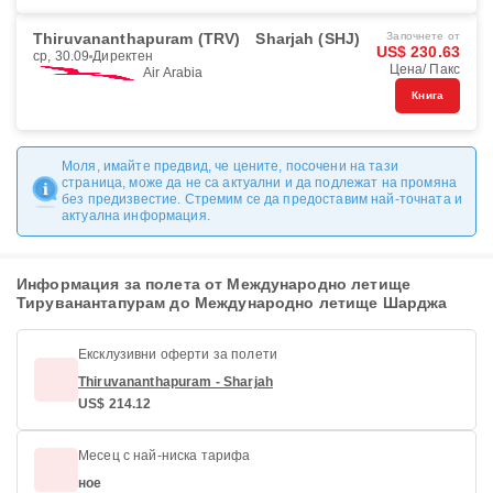
Thiruvananthapuram (TRV)
Sharjah (SHJ)
Започнете от
US$ 230.63
ср, 30.09
Директен
Цена/ Пакс
Air Arabia
Книга
Моля, имайте предвид, че цените, посочени на тази
страница, може да не са актуални и да подлежат на промяна
без предизвестие. Стремим се да предоставим най-точната и
актуална информация.
Информация за полета от Международно летище
Тируванантапурам до Международно летище Шарджа
Ексклузивни оферти за полети
Thiruvananthapuram - Sharjah
US$ 214.12
Месец с най-ниска тарифа
ное