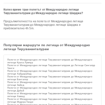
Колко време трае полетът от Международно летище
Тируванантапурам до Международно летище Шарджа?
Продължителността на полета от Международно летище
Тируванантапурам до Международно летище Шарджа е
приблизително 4h 5m.
Популярни маршрути по летища от Международно
летище Тируванантапурам
Полети от Международно летище Тируванантапурам до Международно
летище Куала Лумпур
Полети от Международно летище Тируванантапурам до Летище Сингапур
Чанги
Полети от Международно летище Тируванантапурам до Международно
летище Хайдарабад
Полети от Международно летище Тируванантапурам до Международно
летище Бангалор
Полети от Международно летище Тируванантапурам до Международно
летище Зайед
Полети от Международно летище Тируванантапурам до Международно
летище Дубай
Полети от Международно летище Тируванантапурам до Международно
летище Хамад
Полети от Международно летище Тируванантапурам до Международно
летище Индира Ганди
Полети от Международно летище Тируванантапурам до Международно