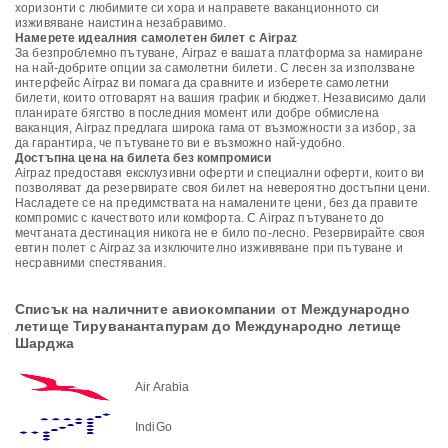
хоризонти с любимите си хора и направете ваканционното си
изживяване наистина незабравимо.
Намерете идеалния самолетен билет с Airpaz
За безпроблемно пътуване, Airpaz е вашата платформа за намиране
на най-добрите опции за самолетни билети. С лесен за използване
интерфейс Airpaz ви помага да сравните и изберете самолетни
билети, които отговарят на вашия график и бюджет. Независимо дали
планирате бягство в последния момент или добре обмислена
ваканция, Airpaz предлага широка гама от възможности за избор, за
да гарантира, че пътуването ви е възможно най-удобно.
Достъпна цена на билета без компромиси
Airpaz предоставя ексклузивни оферти и специални оферти, които ви
позволяват да резервирате своя билет на невероятно достъпни цени.
Насладете се на предимствата на намалените цени, без да правите
компромис с качеството или комфорта. С Airpaz пътуването до
мечтаната дестинация никога не е било по-лесно. Резервирайте своя
евтин полет с Airpaz за изключително изживяване при пътуване и
несравними спестявания.
Списък на наличните авиокомпании от Международно
летище Тируванантапурам до Международно летище
Шарджа
Air Arabia
IndiGo