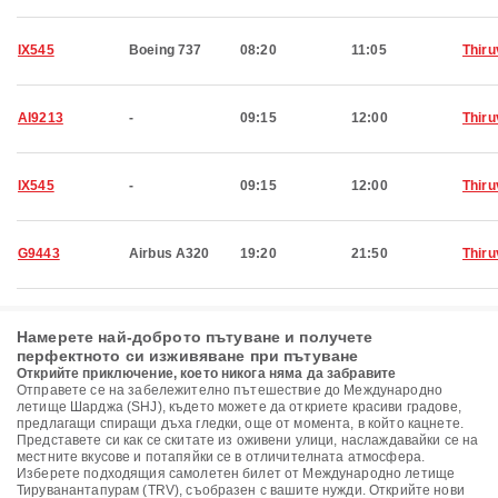
IX545
Boeing 737
08:20
11:05
Thir
AI9213
-
09:15
12:00
Thir
IX545
-
09:15
12:00
Thir
G9443
Airbus A320
19:20
21:50
Thir
Намерете най-доброто пътуване и получете
перфектното си изживяване при пътуване
Открийте приключение, което никога няма да забравите
Отправете се на забележително пътешествие до Международно
летище Шарджа (SHJ), където можете да откриете красиви градове,
предлагащи спиращи дъха гледки, още от момента, в който кацнете.
Представете си как се скитате из оживени улици, наслаждавайки се на
местните вкусове и потапяйки се в отличителната атмосфера.
Изберете подходящия самолетен билет от Международно летище
Тируванантапурам (TRV), съобразен с вашите нужди. Открийте нови