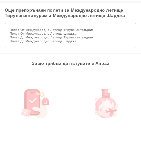
Още препоръчани полети за Международно летище
Тируванантапурам и Международно летище Шарджа
Полет От Международно Летище Тируванантапурам
Полет От Международно Летище Шарджа
Полет До Международно Летище Тируванантапурам
Полет До Международно Летище Шарджа
Защо трябва да пътувате с Airpaz