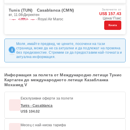
Tunis (TUN)
Casablanca (CMN)
Започнете от
US$ 157.43
вт, 11.08
Директен
Цена/ Пакс
Royal Air Maroc
Книга
Моля, имайте предвид, че цените, посочени на тази
страница, може да не са актуални и да подлежат на промяна
без предизвестие. Стремим се да предоставим най-точната и
актуална информация.
Информация за полета от Международно летище Тунис
Картаген до международното летище Казабланка
Мохамед V
Ексклузивни оферти за полети
Tunis - Casablanca
US$ 104.02
Месец с най-ниска тарифа