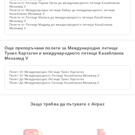
Полети от Летище Париж Орли до международното летище Казабланка
Мохамед V
Полети от Международно летище Кайро до международното летище
Казабланка Мохамед V
Полети от Летище Малага до международното летище Казабланка
Мохамед V
Полети от Летище Мадрид до международното летище Казабланка
Мохамед V
Още препоръчани полети за Международно летище
Тунис Картаген и международното летище Казабланка
Мохамед V
Полет От Международно Летище Тунис Картаген
Полет От Международното Летище Казабланка Мохамед V
Полет До Международно Летище Тунис Картаген
Полет До Международното Летище Казабланка Мохамед V
Защо трябва да пътувате с Airpaz