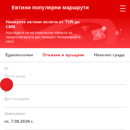
Евтини популярни маршрути
Намерете евтини полети от TUN до
CMN
Насладете се на самолетни оферти за
предпочитаната дестинация! Резервирайте
сега!
Еднопосочен
Отиване и връщане
Няколко града
От
Произход
До
Дестинация
Заминаване
пт, 7.08.2026 г.