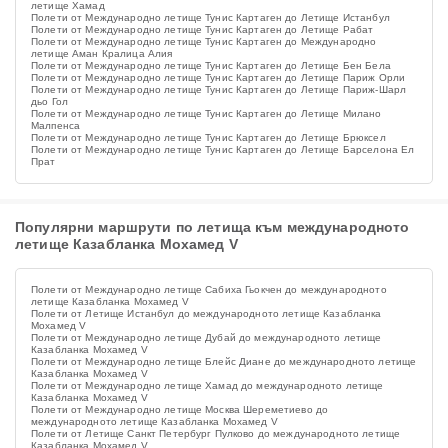
летище Хамад
Полети от Международно летище Тунис Картаген до Летище Истанбул
Полети от Международно летище Тунис Картаген до Летище Рабат
Полети от Международно летище Тунис Картаген до Международно
летище Аман Кралица Алия
Полети от Международно летище Тунис Картаген до Летище Бен Бела
Полети от Международно летище Тунис Картаген до Летище Париж Орли
Полети от Международно летище Тунис Картаген до Летище Париж-Шарл
дьо Гол
Полети от Международно летище Тунис Картаген до Летище Милано
Малпенса
Полети от Международно летище Тунис Картаген до Летище Брюксел
Полети от Международно летище Тунис Картаген до Летище Барселона Ел
Прат
Популярни маршрути по летища към международното
летище Казабланка Мохамед V
Полети от Международно летище Сабиха Гьокчен до международното
летище Казабланка Мохамед V
Полети от Летище Истанбул до международното летище Казабланка
Мохамед V
Полети от Международно летище Дубай до международното летище
Казабланка Мохамед V
Полети от Международно летище Блейс Диане до международното летище
Казабланка Мохамед V
Полети от Международно летище Хамад до международното летище
Казабланка Мохамед V
Полети от Международно летище Москва Шереметиево до
международното летище Казабланка Мохамед V
Полети от Летище Санкт Петербург Пулково до международното летище
Казабланка Мохамед V