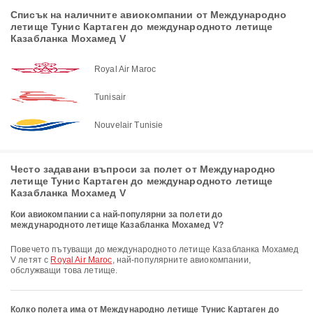
Списък на наличните авиокомпании от Международно
летище Тунис Картаген до международното летище
Казабланка Мохамед V
Royal Air Maroc
Tunisair
Nouvelair Tunisie
Често задавани въпроси за полет от Международно
летище Тунис Картаген до международното летище
Казабланка Мохамед V
Кои авиокомпании са най-популярни за полети до
международното летище Казабланка Мохамед V?
Повечето пътуващи до международното летище Казабланка Мохамед
V летят с
Royal Air Maroc
, най-популярните авиокомпании,
обслужващи това летище.
Колко полета има от Международно летище Тунис Картаген до