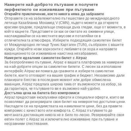
Намерете най-доброто пътуване и получете
перфектното си изживяване при пътуване
Открийте приключение, което никога няма да забравите
Отправете се на забележително пътешествие до международното
летище Казабланка Мохамед V (CMN), където можете да откриете
красиви градове, предлагащи спиращи дъха гледки, още от момента, в
който кацнете. Представете си как се скитате из оживени улици,
наслаждавайки се на местните вкусове и потапяйки се в
отличителната атмосфера. Изберете подходящия самолетен билет
от Международно летище Тунис Картаген (TUN), съобразен с вашите
нужди. Открийте нови хоризонти с любимите си хора и направете
ваканционното си изживяване наистина незабравимо.
Намерете идеалния самолетен билет с Airpaz
За безпроблемно пътуване, Airpaz е вашата платформа за намиране
на най-добрите опции за самолетни билети. С лесен за използване
интерфейс Airpaz ви помага да сравните и изберете самолетни
билети, които отговарят на вашия график и бюджет. Независимо дали
планирате бягство в последния момент или добре обмислена
ваканция, Airpaz предлага широка гама от възможности за избор, за
да гарантира, че пътуването ви е възможно най-удобно.
Достъпна цена на билета без компромиси
Airpaz предоставя ексклузивни оферти и специални оферти, които ви
позволяват да резервирате своя билет на невероятно достъпни цени.
Насладете се на предимствата на намалените цени, без да правите
компромис с качеството или комфорта. С Airpaz пътуването до
мечтаната дестинация никога не е било по-лесно. Резервирайте своя
евтин полет с Airpaz за изключително изживяване при пътуване и
несравними спестявания.