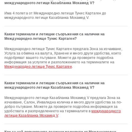
международното летище Казабланка Мохамед V?
Има 4 полета от Международно летище Тунис Картаген до
международното летище Казабланка Мохамед V.
Какви терминали и летищни съоръжения са налични на
Международно летище Тунис Картаген?
Международно летище Тунис Картаген предлага Зона за изчакване,
Услуга за обмяна на валута, Хранене и много други удобства, които
подобряват вашето пътуване. Можете да проверите подробна
информация за услугите и разположението на терминалите на
Международно летище Тунис Картаген
.
Какви терминали и летищни съоръжения са налични на
международното летище Казабланка Мохамед V?
международното летище Казабланка Мохамед V предлага Зона за
изчакване, Салон, Инвалидна количка и много други удобства за по-
добро пътуване. Можете да проверите подробна информация за
удобствата и разпределението на терминалите в
международното
летище Казабланка Мохамед V
.