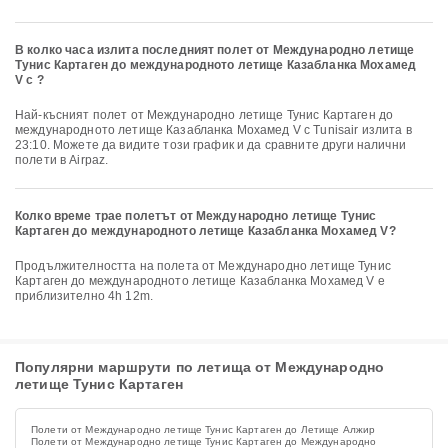
В колко часа излита последният полет от Международно летище
Тунис Картаген до международното летище Казабланка Мохамед
V с ?
Най-късният полет от Международно летище Тунис Картаген до
международното летище Казабланка Мохамед V с Tunisair излита в
23:10. Можете да видите този график и да сравните други налични
полети в Airpaz.
Колко време трае полетът от Международно летище Тунис
Картаген до международното летище Казабланка Мохамед V?
Продължителността на полета от Международно летище Тунис
Картаген до международното летище Казабланка Мохамед V е
приблизително 4h 12m.
Популярни маршрути по летища от Международно
летище Тунис Картаген
Полети от Международно летище Тунис Картаген до Летище Алжир
Полети от Международно летище Тунис Картаген до Международно