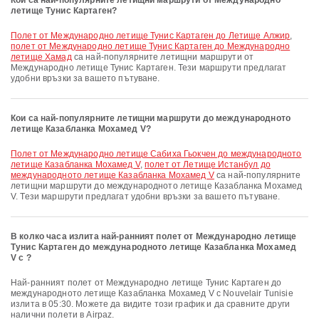
Кои са най-популярните летищни маршрути от Международно
летище Тунис Картаген?
полет от Международно летище Тунис Картаген до Летище Алжир
,
полет от Международно летище Тунис Картаген до Международно
летище Хамад
са най-популярните летищни маршрути от
Международно летище Тунис Картаген. Тези маршрути предлагат
удобни връзки за вашето пътуване.
Кои са най-популярните летищни маршрути до международното
летище Казабланка Мохамед V?
полет от Международно летище Сабиха Гьокчен до международното
летище Казабланка Мохамед V
,
полет от Летище Истанбул до
международното летище Казабланка Мохамед V
са най-популярните
летищни маршрути до международното летище Казабланка Мохамед
V. Тези маршрути предлагат удобни връзки за вашето пътуване.
В колко часа излита най-ранният полет от Международно летище
Тунис Картаген до международното летище Казабланка Мохамед
V с ?
Най-ранният полет от Международно летище Тунис Картаген до
международното летище Казабланка Мохамед V с Nouvelair Tunisie
излита в 05:30. Можете да видите този график и да сравните други
налични полети в Airpaz.