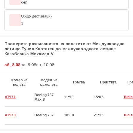
сеп
Общо дестинации
1
Проверете разписанията на полетите от Международно
летище Тунис Картаген до международното летище
Казабланка Мохамед V
сб, 8.08
нд, 9.08
пн, 10.08
Номер на
Модел на
Тръгва
Пристига
Гр
полета
самолета
Boeing 737
AT571
11:50
15:05
Tunis
Max 8
AT573
Boeing 737
18:00
21:15
Tunis