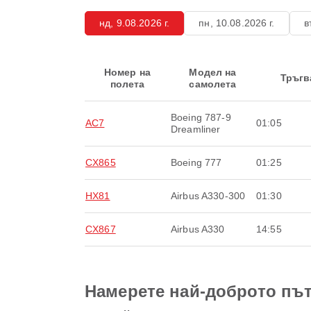
нд, 9.08.2026 г.
пн, 10.08.2026 г.
в
Номер на
Модел на
Тръгв
полета
самолета
Boeing 787-9
AC7
01:05
Dreamliner
CX865
Boeing 777
01:25
HX81
Airbus A330-300
01:30
CX867
Airbus A330
14:55
Намерете най-доброто път