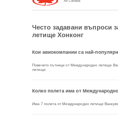
Air Canada
Често задавани въпроси 
летище Хонконг
Кои авиокомпании са най-популяр
Повечето пътници от Международно летище Ва
летище.
Колко полета има от Международн
Има 7 полета от Международно летище Ванкув