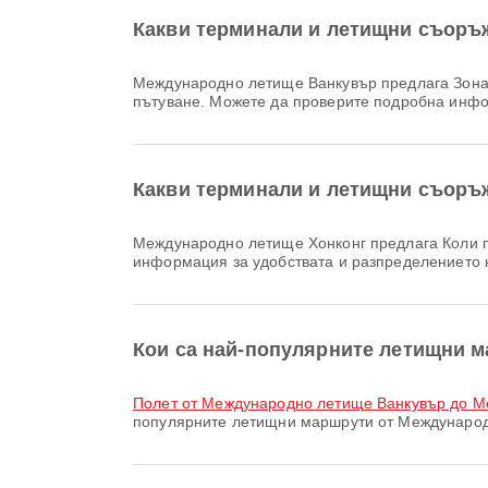
Какви терминали и летищни съоръ
Международно летище Ванкувър предлага Зона за изчакване, Услуга за обмяна на валута, Паркоместа и много други удобства, които подобряват вашето
пътуване. Можете да проверите подробна инфо
Какви терминали и летищни съоръ
Международно летище Хонконг предлага Коли под наем, Безмитен магазин, Влак и много други удобства за по-добро пътуване. Можете да проверите подробна
информация за удобствата и разпределението 
Кои са най-популярните летищни 
полет от Международно летище Ванкувър до 
популярните летищни маршрути от Международн