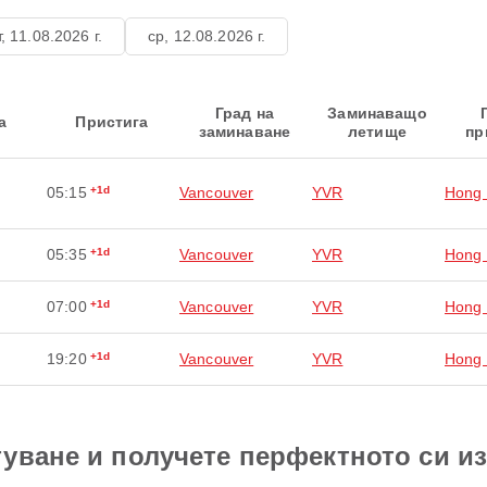
т, 11.08.2026 г.
ср, 12.08.2026 г.
Град на
Заминаващо
а
Пристига
заминаване
летище
пр
05:15
+1d
Vancouver
YVR
Hong
05:35
+1d
Vancouver
YVR
Hong
07:00
+1d
Vancouver
YVR
Hong
19:20
+1d
Vancouver
YVR
Hong
уване и получете перфектното си и