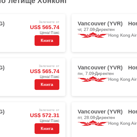
о летище Хонконг
Започнете от
G)
Vancouver (YVR)
Ho
US$ 565.74
чт, 27.08
Директен
Цена/ Пакс
Hong Kong Air
Книга
Започнете от
G)
Vancouver (YVR)
Ho
US$ 565.74
пн, 7.09
Директен
Цена/ Пакс
Hong Kong Air
Книга
Започнете от
G)
Vancouver (YVR)
Ho
US$ 572.31
пт, 28.08
Директен
Цена/ Пакс
Hong Kong Air
Книга