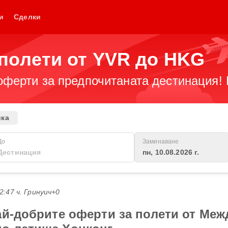
и
Сделки
полети от YVR до HKG
оферти за предпочитаната дестинация! 
ика
До
Заминаване
пн, 10.08.2026 г.
22:47 ч. Гринуич+0
ай-добрите оферти за полети от Ме