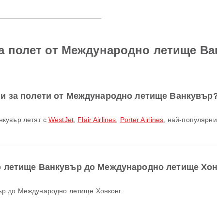
за полет от Международно летище В
ни за полети от Международно летище Ванкувър
нкувър летят с
WestJet
,
Flair Airlines
,
Porter Airlines
, най-популярни
о летище Ванкувър до Международно летище Хо
ър до Международно летище Хонконг.