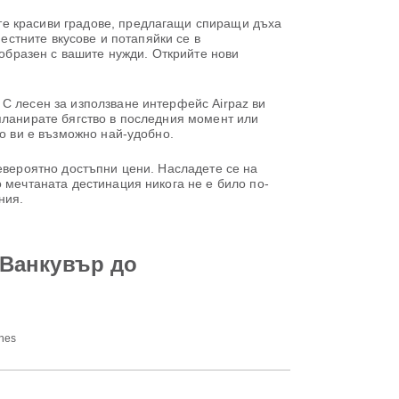
те красиви градове, предлагащи спиращи дъха
естните вкусове и потапяйки се в
бразен с вашите нужди. Открийте нови
С лесен за използване интерфейс Airpaz ви
планирате бягство в последния момент или
то ви е възможно най-удобно.
невероятно достъпни цени. Насладете се на
 мечтаната дестинация никога не е било по-
ния.
 Ванкувър до
ines