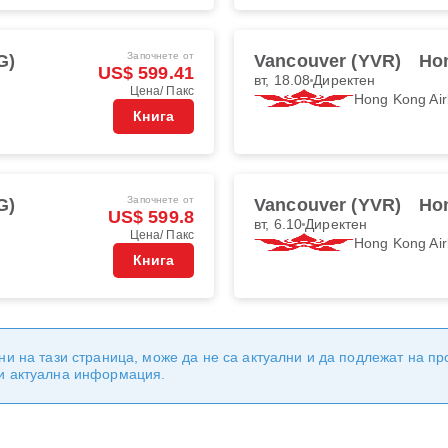
Започнете от
G)
Vancouver (YVR)
Ho
US$ 599.41
вт, 18.08
Директен
Цена/ Пакс
Hong Kong Air
Книга
Започнете от
G)
Vancouver (YVR)
Ho
US$ 599.8
вт, 6.10
Директен
Цена/ Пакс
Hong Kong Air
Книга
ни на тази страница, може да не са актуални и да подлежат на п
 и актуална информация.