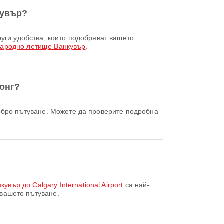
кувър?
ародно летище Ванкувър
.
онг?
вър до Calgary International Airport
са най-
вашето пътуване.