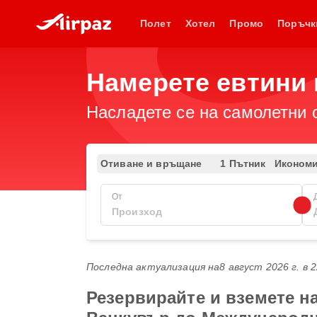
Полет
Хотел
Промо
Поръчк
Намерете евтини 
Насладете се на самолетни 
Отиване и връщане
1 Пътник
Иконом
От
Последна актуализация на
8 август 2026 г. в 
Резервирайте и вземете н