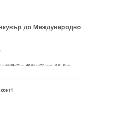
анкувър до Международно
?
те авиокомпании за заминаване от това
нконг?