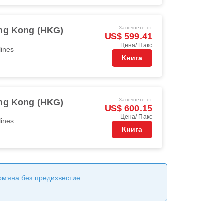
Започнете от
ng Kong (HKG)
US$ 599.41
Цена/ Пакс
lines
Книга
Започнете от
ng Kong (HKG)
US$ 600.15
Цена/ Пакс
lines
Книга
ромяна без предизвестие.