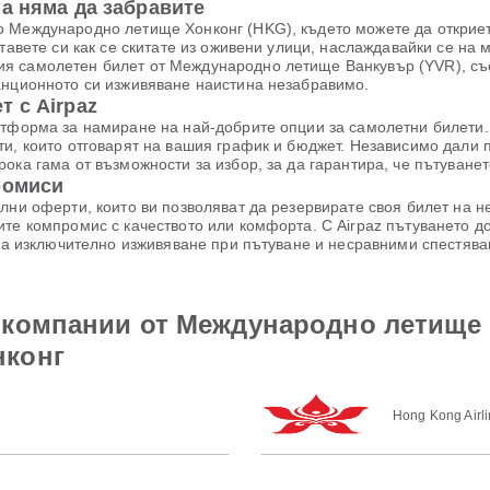
а няма да забравите
о Международно летище Хонконг (HKG), където можете да открие
тавете си как се скитате из оживени улици, наслаждавайки се на м
я самолетен билет от Международно летище Ванкувър (YVR), съо
анционното си изживяване наистина незабравимо.
 с Airpaz
атформа за намиране на най-добрите опции за самолетни билети. 
ти, които отговарят на вашия график и бюджет. Независимо дали 
ока гама от възможности за избор, за да гарантира, че пътуване
ромиси
лни оферти, които ви позволяват да резервирате своя билет на 
те компромис с качеството или комфорта. С Airpaz пътуването до
 за изключително изживяване при пътуване и несравними спестява
окомпании от Международно летище
нконг
Hong Kong Airl