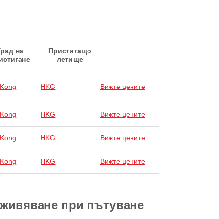
Град на
Пристигащо
истигане
летище
 Kong
HKG
Вижте цените
 Kong
HKG
Вижте цените
 Kong
HKG
Вижте цените
 Kong
HKG
Вижте цените
зживяване при пътуване