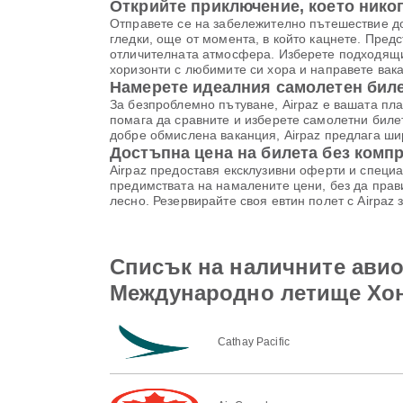
Открийте приключение, което никог
Отправете се на забележително пътешествие д
гледки, още от момента, в който кацнете. Предс
отличителната атмосфера. Изберете подходящи
хоризонти с любимите си хора и направете вак
Намерете идеалния самолетен билет
За безпроблемно пътуване, Airpaz е вашата пл
помага да сравните и изберете самолетни биле
добре обмислена ваканция, Airpaz предлага шир
Достъпна цена на билета без комп
Airpaz предоставя ексклузивни оферти и специа
предимствата на намалените цени, без да прави
лесно. Резервирайте своя евтин полет с Airpaz
Списък на наличните ави
Международно летище Хо
Cathay Pacific