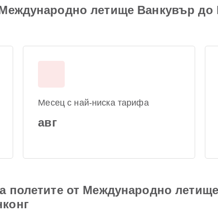
 Международно летище Ванкувър до
Месец с най-ниска тарифа
авг
на полетите от Международно летищ
нконг