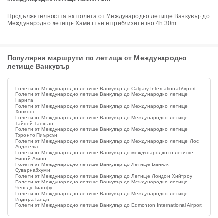
Продължителността на полета от Международно летище Ванкувър до
Международно летище Хамилтън е приблизително 4h 30m.
Популярни маршрути по летища от Международно
летище Ванкувър
Полети от Международно летище Ванкувър до Calgary International Airport
Полети от Международно летище Ванкувър до Международно летище
Нарита
Полети от Международно летище Ванкувър до Международно летище
Хонконг
Полети от Международно летище Ванкувър до Международно летище
Тайпей Таоюан
Полети от Международно летище Ванкувър до Международно летище
Торонто Пиърсън
Полети от Международно летище Ванкувър до Международно летище Лос
Анджелис
Полети от Международно летище Ванкувър до международното летище
Ниной Акино
Полети от Международно летище Ванкувър до Летище Банкок
Суварнабхуми
Полети от Международно летище Ванкувър до Летище Лондон Хийтроу
Полети от Международно летище Ванкувър до Международно летище
Ченгду Тианфу
Полети от Международно летище Ванкувър до Международно летище
Индира Ганди
Полети от Международно летище Ванкувър до Edmonton International Airport