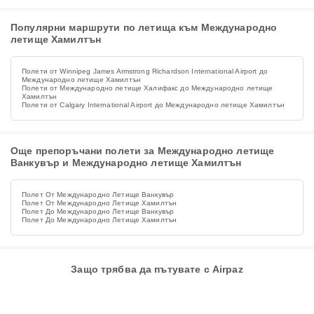
Популярни маршрути по летища към Международно
летище Хамилтън
Полети от Winnipeg James Armstrong Richardson International Airport до
Международно летище Хамилтън
Полети от Международно летище Халифакс до Международно летище
Хамилтън
Полети от Calgary International Airport до Международно летище Хамилтън
Още препоръчани полети за Международно летище
Ванкувър и Международно летище Хамилтън
Полет От Международно Летище Ванкувър
Полет От Международно Летище Хамилтън
Полет До Международно Летище Ванкувър
Полет До Международно Летище Хамилтън
Защо трябва да пътувате с Airpaz