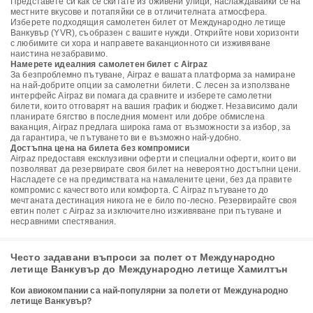
Представете си как се скитате из оживени улици, наслаждавайки се на
местните вкусове и потапяйки се в отличителната атмосфера.
Изберете подходящия самолетен билет от Международно летище
Ванкувър (YVR), съобразен с вашите нужди. Открийте нови хоризонти
с любимите си хора и направете ваканционното си изживяване
наистина незабравимо.
Намерете идеалния самолетен билет с Airpaz
За безпроблемно пътуване, Airpaz е вашата платформа за намиране
на най-добрите опции за самолетни билети. С лесен за използване
интерфейс Airpaz ви помага да сравните и изберете самолетни
билети, които отговарят на вашия график и бюджет. Независимо дали
планирате бягство в последния момент или добре обмислена
ваканция, Airpaz предлага широка гама от възможности за избор, за
да гарантира, че пътуването ви е възможно най-удобно.
Достъпна цена на билета без компромиси
Airpaz предоставя ексклузивни оферти и специални оферти, които ви
позволяват да резервирате своя билет на невероятно достъпни цени.
Насладете се на предимствата на намалените цени, без да правите
компромис с качеството или комфорта. С Airpaz пътуването до
мечтаната дестинация никога не е било по-лесно. Резервирайте своя
евтин полет с Airpaz за изключително изживяване при пътуване и
несравними спестявания.
Често задавани въпроси за полет от Международно
летище Ванкувър до Международно летище Хамилтън
Кои авиокомпании са най-популярни за полети от Международно
летище Ванкувър?