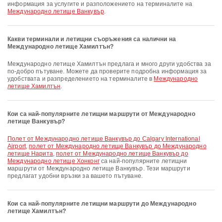
информация за услугите и разположението на терминалите на
Международно летище Ванкувър
.
Какви терминали и летищни съоръжения са налични на
Международно летище Хамилтън?
Международно летище Хамилтън предлага и много други удобства за
по-добро пътуване. Можете да проверите подробна информация за
удобствата и разпределението на терминалите в
Международно
летище Хамилтън
.
Кои са най-популярните летищни маршрути от Международно
летище Ванкувър?
полет от Международно летище Ванкувър до Calgary International
Airport
,
полет от Международно летище Ванкувър до Международно
летище Нарита
,
полет от Международно летище Ванкувър до
Международно летище Хонконг
са най-популярните летищни
маршрути от Международно летище Ванкувър. Тези маршрути
предлагат удобни връзки за вашето пътуване.
Кои са най-популярните летищни маршрути до Международно
летище Хамилтън?