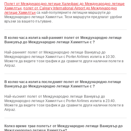
полет от Международно летище Халифакс до Международно летище
Хамилтън
,
полет от Calgary International Airport до Международно
летище Хамилтън
са най-популярните летищни маршрути до
Международно летище Хамилтън. Тези маршрути предлагат удобни
връзки за вашето пътуване.
В колко часа излита най-ранният полет от Международно летище
Ванкувър до Международно летище Хамилтън с ?
Най-ранният полет от Международно летище Ванкувър до
Международно летище Хамилтън с Porter Airlines излита в 10:30.
Можете да видите този график и да сравните други налични полети в
Airpaz.
В колко часа излита последният полет от Международно летище
Ванкувър до Международно летище Хамилтън с ?
Най-късният полет от Международно летище Ванкувър до
Международно летище Хамилтън с Porter Airlines излита в 23:40.
Можете да видите този график и да сравните други налични полети в
Airpaz.
Колко време трае полетът от Международно летище Ванкувър до
Международно летище Хамилтън?