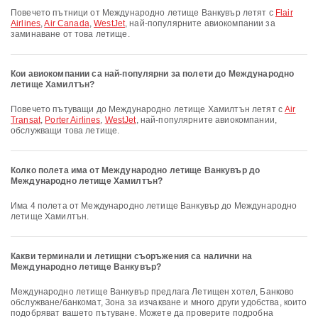
Повечето пътници от Международно летище Ванкувър летят с
Flair
Airlines
,
Air Canada
,
WestJet
, най-популярните авиокомпании за
заминаване от това летище.
Кои авиокомпании са най-популярни за полети до Международно
летище Хамилтън?
Повечето пътуващи до Международно летище Хамилтън летят с
Air
Transat
,
Porter Airlines
,
WestJet
, най-популярните авиокомпании,
обслужващи това летище.
Колко полета има от Международно летище Ванкувър до
Международно летище Хамилтън?
Има 4 полета от Международно летище Ванкувър до Международно
летище Хамилтън.
Какви терминали и летищни съоръжения са налични на
Международно летище Ванкувър?
Международно летище Ванкувър предлага Летищен хотел, Банково
обслужване/банкомат, Зона за изчакване и много други удобства, които
подобряват вашето пътуване. Можете да проверите подробна