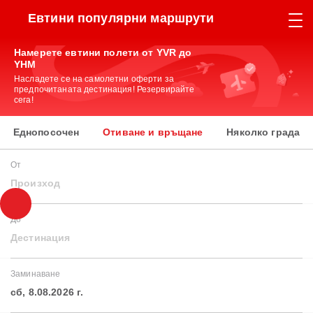
Евтини популярни маршрути
Намерете евтини полети от YVR до
YHM
Насладете се на самолетни оферти за
предпочитаната дестинация! Резервирайте
сега!
Еднопосочен
Отиване и връщане
Няколко града
От
Произход
До
Дестинация
Заминаване
сб, 8.08.2026 г.