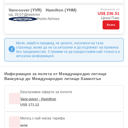
Vancouver (YVR)
Hamilton (YHM)
Започнете от
US$ 236.51
нд, 26.07
Директен
Цена/ Пакс
Porter Airlines
Книга
Моля, имайте предвид, че цените, посочени на тази
страница, може да не са актуални и да подлежат на промяна
без предизвестие. Стремим се да предоставим най-точната и
актуална информация.
Информация за полета от Международно летище
Ванкувър до Международно летище Хамилтън
Ексклузивни оферти за полети
Vancouver - Hamilton
US$ 171.12
Месец с най-ниска тарифа
юли