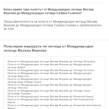
Колко време трае полетът от Международно летище Москва
Внуково до Международно летище Сабиха Гьокчен?
Продължителността на полета от Международно летище Москва
Внуково до Международно летище Сабиха Гьокчен е приблизително
4h 10m.
Популярни маршрути по летища от Международно
летище Москва Внуково
Полети от Международно летище Москва Внуково до Летище Истанбул
Полети от Международно летище Москва Внуково до Международно
летище Дубай
Полети от Международно летище Москва Внуково до Летище Анталия
Полети от Международно летище Москва Внуково до Международно
летище Звартноц
Полети от Международно летище Москва Внуково до Международно
летище Баку Хейдар Алиев
Полети от Международно летище Москва Внуково до Международно
летище Тбилиси
Полети от Международно летище Москва Внуково до Летище Санкт
Петербург Пулково
Полети от Международно летище Москва Внуково до Khrabrovo Airport
Полети от Международно летище Москва Внуково до Osh International
Airport
Полети от Международно летище Москва Внуково до Krasnodar International
Airport