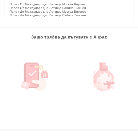
Полет От Международно Летище Москва Внуково
Полет От Международно Летище Сабиха Гьокчен
Полет До Международно Летище Москва Внуково
Полет До Международно Летище Сабиха Гьокчен
Защо трябва да пътувате с Airpaz