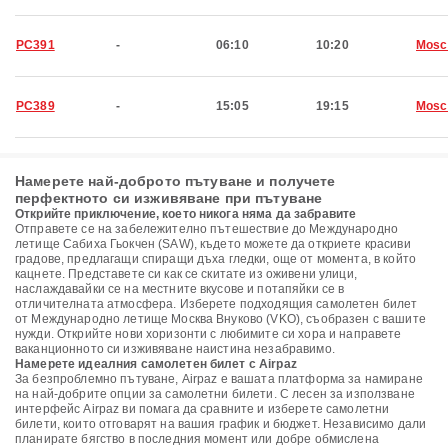
PC391
-
06:10
10:20
Mosc
PC389
-
15:05
19:15
Mosc
Намерете най-доброто пътуване и получете
перфектното си изживяване при пътуване
Открийте приключение, което никога няма да забравите
Отправете се на забележително пътешествие до Международно
летище Сабиха Гьокчен (SAW), където можете да откриете красиви
градове, предлагащи спиращи дъха гледки, още от момента, в който
кацнете. Представете си как се скитате из оживени улици,
наслаждавайки се на местните вкусове и потапяйки се в
отличителната атмосфера. Изберете подходящия самолетен билет
от Международно летище Москва Внуково (VKO), съобразен с вашите
нужди. Открийте нови хоризонти с любимите си хора и направете
ваканционното си изживяване наистина незабравимо.
Намерете идеалния самолетен билет с Airpaz
За безпроблемно пътуване, Airpaz е вашата платформа за намиране
на най-добрите опции за самолетни билети. С лесен за използване
интерфейс Airpaz ви помага да сравните и изберете самолетни
билети, които отговарят на вашия график и бюджет. Независимо дали
планирате бягство в последния момент или добре обмислена