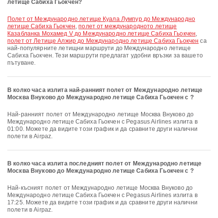
летище Сабиха Гьокчен?
полет от Международно летище Куала Лумпур до Международно
летище Сабиха Гьокчен
,
полет от международното летище
Казабланка Мохамед V до Международно летище Сабиха Гьокчен
,
полет от Летище Алжир до Международно летище Сабиха Гьокчен
са
най-популярните летищни маршрути до Международно летище
Сабиха Гьокчен. Тези маршрути предлагат удобни връзки за вашето
пътуване.
В колко часа излита най-ранният полет от Международно летище
Москва Внуково до Международно летище Сабиха Гьокчен с ?
Най-ранният полет от Международно летище Москва Внуково до
Международно летище Сабиха Гьокчен с Pegasus Airlines излита в
01:00. Можете да видите този график и да сравните други налични
полети в Airpaz.
В колко часа излита последният полет от Международно летище
Москва Внуково до Международно летище Сабиха Гьокчен с ?
Най-късният полет от Международно летище Москва Внуково до
Международно летище Сабиха Гьокчен с Pegasus Airlines излита в
17:25. Можете да видите този график и да сравните други налични
полети в Airpaz.