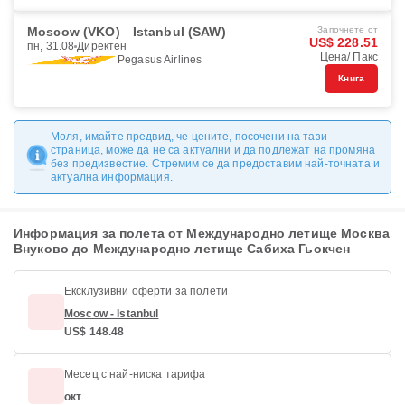
Moscow (VKO)
Istanbul (SAW)
Започнете от
US$ 228.51
пн, 31.08
Директен
Цена/ Пакс
Pegasus Airlines
Книга
Моля, имайте предвид, че цените, посочени на тази
страница, може да не са актуални и да подлежат на промяна
без предизвестие. Стремим се да предоставим най-точната и
актуална информация.
Информация за полета от Международно летище Москва
Внуково до Международно летище Сабиха Гьокчен
Ексклузивни оферти за полети
Moscow - Istanbul
US$ 148.48
Месец с най-ниска тарифа
окт