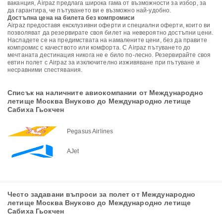
ваканция, Airpaz предлага широка гама от възможности за избор, за
да гарантира, че пътуването ви е възможно най-удобно.
Достъпна цена на билета без компромиси
Airpaz предоставя ексклузивни оферти и специални оферти, които ви
позволяват да резервирате своя билет на невероятно достъпни цени.
Насладете се на предимствата на намалените цени, без да правите
компромис с качеството или комфорта. С Airpaz пътуването до
мечтаната дестинация никога не е било по-лесно. Резервирайте своя
евтин полет с Airpaz за изключително изживяване при пътуване и
несравними спестявания.
Списък на наличните авиокомпании от Международно
летище Москва Внуково до Международно летище
Сабиха Гьокчен
Pegasus Airlines
AJet
Често задавани въпроси за полет от Международно
летище Москва Внуково до Международно летище
Сабиха Гьокчен