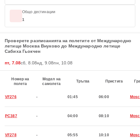
Общо дестинации
1
Проверете разписанията на полетите от Международно
летище Москва Внуково до Международно летище
Сабиха Гьокчен
пт, 7.08
сб, 8.08
нд, 9.08
пн, 10.08
Номер на
Модел на
Тръгва
Пристига
Гр
полета
самолета
VF276
-
01:45
06:00
Mosc
PC387
-
04:00
08:10
Mosc
VF278
-
05:55
10:10
Mosc