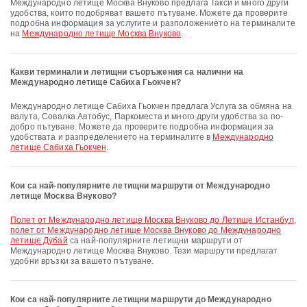
Международно летище Москва Внуково предлага Такси и много други
удобства, които подобряват вашето пътуване. Можете да проверите
подробна информация за услугите и разположението на терминалите
на
Международно летище Москва Внуково
.
Какви терминали и летищни съоръжения са налични на
Международно летище Сабиха Гьокчен?
Международно летище Сабиха Гьокчен предлага Услуга за обмяна на
валута, Совалка Автобус, Паркоместа и много други удобства за по-
добро пътуване. Можете да проверите подробна информация за
удобствата и разпределението на терминалите в
Международно
летище Сабиха Гьокчен
.
Кои са най-популярните летищни маршрути от Международно
летище Москва Внуково?
полет от Международно летище Москва Внуково до Летище Истанбул
,
полет от Международно летище Москва Внуково до Международно
летище Дубай
са най-популярните летищни маршрути от
Международно летище Москва Внуково. Тези маршрути предлагат
удобни връзки за вашето пътуване.
Кои са най-популярните летищни маршрути до Международно