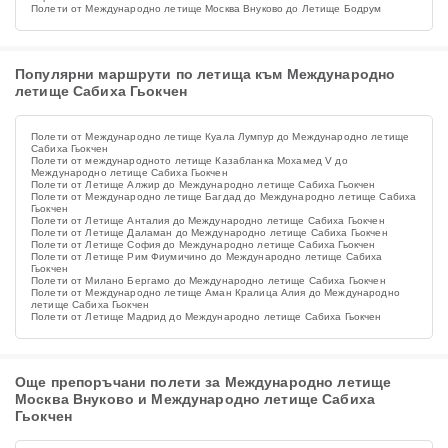
Полети от Международно летище Москва Внуково до Летище Бодрум
Популярни маршрути по летища към Международно
летище Сабиха Гьокчен
Полети от Международно летище Куала Лумпур до Международно летище
Сабиха Гьокчен
Полети от международното летище Казабланка Мохамед V до
Международно летище Сабиха Гьокчен
Полети от Летище Алжир до Международно летище Сабиха Гьокчен
Полети от Международно летище Багдад до Международно летище Сабиха
Гьокчен
Полети от Летище Анталия до Международно летище Сабиха Гьокчен
Полети от Летище Даламан до Международно летище Сабиха Гьокчен
Полети от Летище София до Международно летище Сабиха Гьокчен
Полети от Летище Рим Фиумичино до Международно летище Сабиха
Гьокчен
Полети от Милано Бергамо до Международно летище Сабиха Гьокчен
Полети от Международно летище Аман Кралица Алия до Международно
летище Сабиха Гьокчен
Полети от Летище Мадрид до Международно летище Сабиха Гьокчен
Още препоръчани полети за Международно летище
Москва Внуково и Международно летище Сабиха
Гьокчен