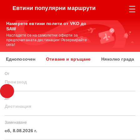
Евтини популярни маршрути
Намерете евтини полети от VKO до
SAW
Насладете се на самолетни оферти за
предпочитаната дестинация! Резервирайте
сега!
Еднопосочен
Отиване и връщане
Няколко града
От
Произход
До
Дестинация
Заминаване
сб, 8.08.2026 г.