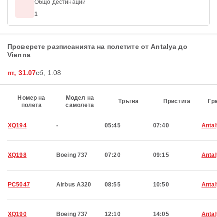
Общо дестинации
1
Проверете разписанията на полетите от Antalya до
Vienna
пт, 31.07
сб, 1.08
Номер на
Модел на
Тръгва
Пристига
Гр
полета
самолета
XQ194
-
05:45
07:40
Anta
XQ198
Boeing 737
07:20
09:15
Anta
PC5047
Airbus A320
08:55
10:50
Anta
XQ190
Boeing 737
12:10
14:05
Anta