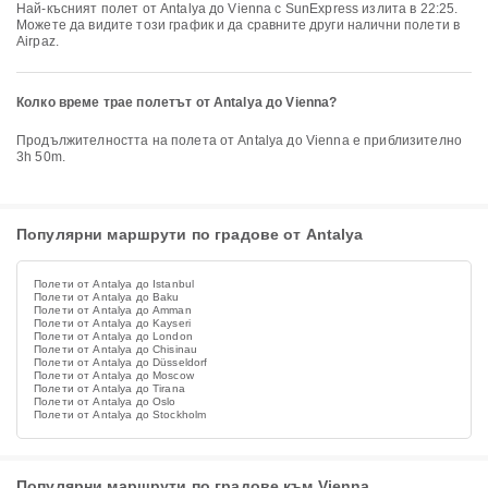
Най-късният полет от Antalya до Vienna с SunExpress излита в 22:25.
Можете да видите този график и да сравните други налични полети в
Airpaz.
Колко време трае полетът от Antalya до Vienna?
Продължителността на полета от Antalya до Vienna е приблизително
3h 50m.
Популярни маршрути по градове от Antalya
Полети от Antalya до Istanbul
Полети от Antalya до Baku
Полети от Antalya до Amman
Полети от Antalya до Kayseri
Полети от Antalya до London
Полети от Antalya до Chisinau
Полети от Antalya до Düsseldorf
Полети от Antalya до Moscow
Полети от Antalya до Tirana
Полети от Antalya до Oslo
Полети от Antalya до Stockholm
Популярни маршрути по градове към Vienna