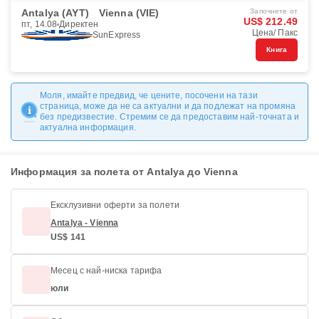
Antalya (AYT)
Vienna (VIE)
Започнете от
US$ 212.49
пт, 14.08
Директен
Цена/ Пакс
SunExpress
Книга
Моля, имайте предвид, че цените, посочени на тази
страница, може да не са актуални и да подлежат на промяна
без предизвестие. Стремим се да предоставим най-точната и
актуална информация.
Информация за полета от Antalya до Vienna
Ексклузивни оферти за полети
Antalya - Vienna
US$ 141
Месец с най-ниска тарифа
юли