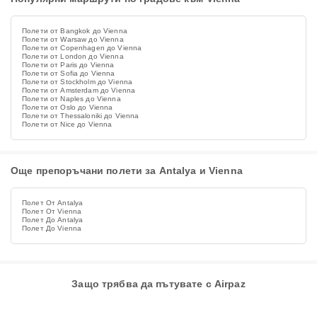
Полети от Bangkok до Vienna
Полети от Warsaw до Vienna
Полети от Copenhagen до Vienna
Полети от London до Vienna
Полети от Paris до Vienna
Полети от Sofia до Vienna
Полети от Stockholm до Vienna
Полети от Amsterdam до Vienna
Полети от Naples до Vienna
Полети от Oslo до Vienna
Полети от Thessaloniki до Vienna
Полети от Nice до Vienna
Още препоръчани полети за Antalya и Vienna
Полет От Antalya
Полет От Vienna
Полет До Antalya
Полет До Vienna
Защо трябва да пътувате с Airpaz