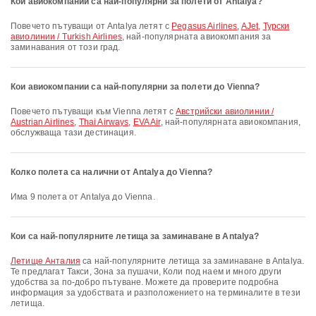
Кои авиокомпании са най-популярни за полети от Antalya?
Повечето пътуващи от Antalya летят с
Pegasus Airlines
,
AJet
,
Турски
авиолинии / Turkish Airlines
, най-популярната авиокомпания за
заминавания от този град.
Кои авиокомпании са най-популярни за полети до Vienna?
Повечето пътуващи към Vienna летят с
Австрийски авиолинии /
Austrian Airlines
,
Thai Airways
,
EVA Air
, най-популярната авиокомпания,
обслужваща тази дестинация.
Колко полета са налични от Antalya до Vienna?
Има 9 полета от Antalya до Vienna.
Кои са най-популярните летища за заминаване в Antalya?
Летище Анталия
са най-популярните летища за заминаване в Antalya.
Те предлагат Такси, Зона за пушачи, Коли под наем и много други
удобства за по-добро пътуване. Можете да проверите подробна
информация за удобствата и разположението на терминалите в тези
летища.