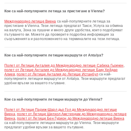
Кои са най-популярните летища за пристигане в Vienna?
Международно летище Виена
са най-популярните летища за
пристигане в Vienna. Тези летища предлагат Такси, Услуга за обмяна
на валута, Зона за пушачи и много други удобства, които подобряват
пътуването ви. Можете да проверите подробна информация за
съоръженията и разположението на терминалите на тези летища.
Кои са най-популярните летищни маршрути от Antalya?
полет от Летище Анталия до Международно летище Сабиха Гьокчен
,
полет от Летище Анталия до Международно летище Баку Хейдар
Алиев
,
полет от Летище Анталия до Летище Истанбул
са най-
популярните летищни маршрути от Antalya. Тези маршрути предлагат
удобни връзки за вашето пътуване.
Кои са най-популярните летищни маршрути до Vienna?
полет от Летище Париж-Шарл дьо Гол до Международно летище
Виена
,
полет от Летище Шипхол Амстердам до Международно летище
Виена
,
полет от Летище Бен Гурион до Международно летище Виена
са най-популярните летищни маршрути до Vienna. Тези маршрути
предлагат удобни връзки за вашето пътуване.