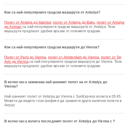
Кои са най-популярните градски маршрути от Antalya?
полет от Antalya до Istanbul
,
полет от Antalya до Baku
,
полет от Antalya
до Amman
са най-популярните градски маршрути от Antalya. Тези
маршрути предлагат удобни връзки от големите градове.
Кои са най-популярните градски маршрути до Vienna?
полет от Paris до Vienna
,
полет от Amsterdam до Vienna
,
полет от Tel
Aviv до Vienna
са най-популярните градски маршрути до Vienna. Тези
маршрути предлагат удобни връзки от големите градове.
В колко часа заминава най-ранният полет на от Antalya до
Vienna?
Най-ранният полет от Antalya до Vienna с SunExpress излита в 05:45.
Можете да видите този график и да сравните други налични полети в
Airpaz.
В колко часа излита последният полет от Antalya до Vienna с ?