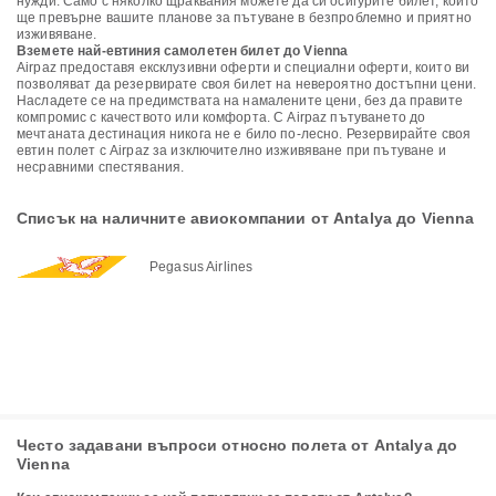
нужди. Само с няколко щраквания можете да си осигурите билет, който
ще превърне вашите планове за пътуване в безпроблемно и приятно
изживяване.
Вземете най-евтиния самолетен билет до Vienna
Airpaz предоставя ексклузивни оферти и специални оферти, които ви
позволяват да резервирате своя билет на невероятно достъпни цени.
Насладете се на предимствата на намалените цени, без да правите
компромис с качеството или комфорта. С Airpaz пътуването до
мечтаната дестинация никога не е било по-лесно. Резервирайте своя
евтин полет с Airpaz за изключително изживяване при пътуване и
несравними спестявания.
Списък на наличните авиокомпании от Antalya до Vienna
Pegasus Airlines
Често задавани въпроси относно полета от Antalya до
Vienna