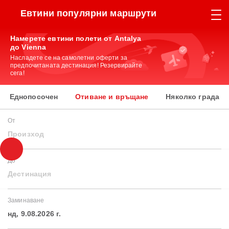
Евтини популярни маршрути
Намерете евтини полети от Antalya
до Vienna
Насладете се на самолетни оферти за
предпочитаната дестинация! Резервирайте
сега!
Еднопосочен
Отиване и връщане
Няколко града
От
Произход
До
Дестинация
Заминаване
нд, 9.08.2026 г.