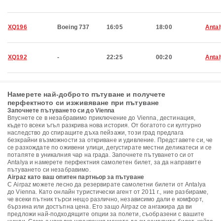
XQ196
Boeing 737
16:05
18:00
Anta
XQ192
-
22:25
00:20
Anta
Намерете най-доброто пътуване и получете
перфектното си изживяване при пътуване
Започнете пътуването си до Vienna
Впуснете се в незабравимо приключение до Vienna, дестинация,
където всеки ъгъл разкрива нова история. От богатото си културно
наследство до спиращите дъха пейзажи, този град предлага
безкрайни възможности за откриване и удивление. Представете си, че
се разхождате по оживени улици, дегустирате местни деликатеси и се
потапяте в уникалния чар на града. Започнете пътуването си от
Antalya и намерете перфектния самолетен билет, за да направите
пътуването си незабравимо.
Airpaz като ваш опитен партньор за пътуване
С Airpaz можете лесно да резервирате самолетни билети от Antalya
до Vienna. Като онлайн туристически агент от 2011 г., ние разбираме,
че всеки пътник търси нещо различно, независимо дали е комфорт,
бързина или достъпна цена. Ето защо Airpaz се ангажира да ви
предложи най-подходящите опции за полети, съобразени с вашите