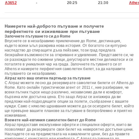
A3652
-
20:25
21:30
Athe
Намерете най-доброто пътуване и получете
перфектното си изживяване при пътуване
Започнете пътуването си до Rome
Впуснете се в незабравимо приключение до Rome, дестинация,
където всеки ъгъл разкрива нова история. От богатото си културно
наследство до спиращите дъха пейзажи, този град предлага
безкрайни възможности за откриване и удивление. Представете си, че
се разхождате по оживени улици, дегустирате местни деликатеси и се
потапяте в уникалния чар на града. Започнете пътуването си от
Athens и намерете перфектния самолетен билет, за да направите
пътуването си незабравимо.
Airpaz като ваш опитен партньор за пътуване
С Airpaz можете лесно да резервирате самолетни билети от Athens до
Rome. Като онлайн туристически агент от 2011 г., ние разбираме, че
всеки пътник търси нещо различно, независимо дали е комфорт,
бързина или достъпна цена. Ето защо Airpaz се ангажира да ви
предложи най-подходящите опции за полети, съобразени с вашите
нужди. Само с няколко щраквания можете да си осигурите билет, който
ще превърне вашите планове за пътуване в безпроблемно и приятно
изживяване.
Вземете най-евтиния самолетен билет до Rome
Airpaz предоставя ексклузивни оферти и специални оферти, които ви
позволяват да резервирате своя билет на невероятно достъпни цени.
Насладете се на предимствата на намалените цени, без да правите
компромис с качеството или комфорта. С Airpaz пътуването до