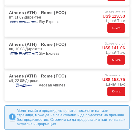
Athens (ATH)
Rome (FCO)
Започнете от
US$ 119.33
пт, 11.09
Директен
Цена/ Пакс
Sky Express
Книга
Athens (ATH)
Rome (FCO)
Започнете от
US$ 141.06
пн, 10.08
Директен
Цена/ Пакс
Sky Express
Книга
Athens (ATH)
Rome (FCO)
Започнете от
US$ 153.75
сб, 22.08
Директен
Цена/ Пакс
Aegean Airlines
Книга
Моля, имайте предвид, че цените, посочени на тази
страница, може да не са актуални и да подлежат на промяна
без предизвестие. Стремим се да предоставим най-точната и
актуална информация.