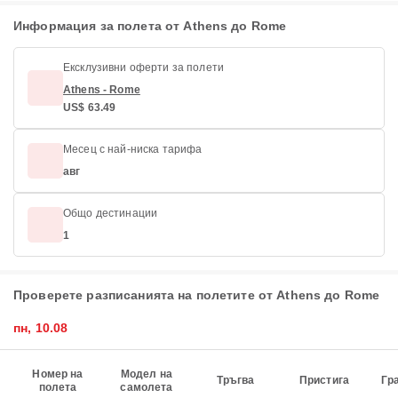
Информация за полета от Athens до Rome
Ексклузивни оферти за полети
Athens - Rome
US$ 63.49
Месец с най-ниска тарифа
авг
Общо дестинации
1
Проверете разписанията на полетите от Athens до Rome
пн, 10.08
Номер на
Модел на
Тръгва
Пристига
Гр
полета
самолета