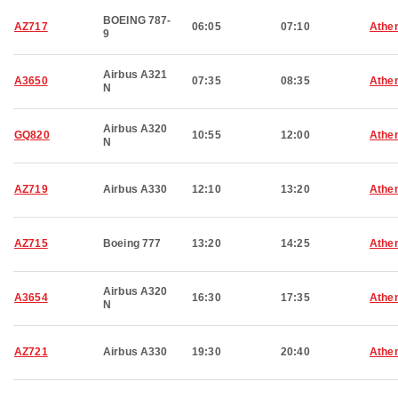
BOEING 787-
AZ717
06:05
07:10
Athe
9
Airbus A321
A3650
07:35
08:35
Athe
N
Airbus A320
GQ820
10:55
12:00
Athe
N
AZ719
Airbus A330
12:10
13:20
Athe
AZ715
Boeing 777
13:20
14:25
Athe
Airbus A320
A3654
16:30
17:35
Athe
N
AZ721
Airbus A330
19:30
20:40
Athe