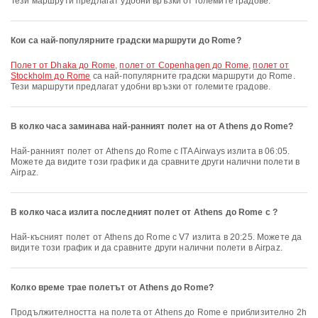
Тези маршрути предлагат удобни връзки от големите градове.
Кои са най-популярните градски маршрути до Rome?
полет от Dhaka до Rome
,
полет от Copenhagen до Rome
,
полет от
Stockholm до Rome
са най-популярните градски маршрути до Rome.
Тези маршрути предлагат удобни връзки от големите градове.
В колко часа заминава най-ранният полет на от Athens до Rome?
Най-ранният полет от Athens до Rome с ITA Airways излита в 06:05.
Можете да видите този график и да сравните други налични полети в
Airpaz.
В колко часа излита последният полет от Athens до Rome с ?
Най-късният полет от Athens до Rome с V7 излита в 20:25. Можете да
видите този график и да сравните други налични полети в Airpaz.
Колко време трае полетът от Athens до Rome?
Продължителността на полета от Athens до Rome е приблизително 2h