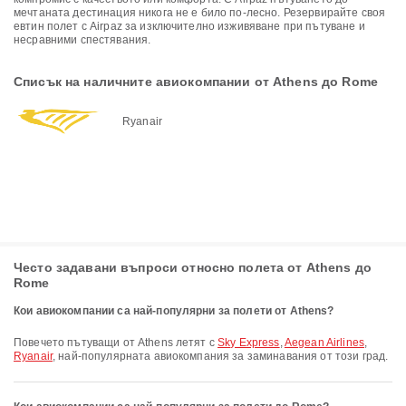
мечтаната дестинация никога не е било по-лесно. Резервирайте своя
евтин полет с Airpaz за изключително изживяване при пътуване и
несравними спестявания.
Списък на наличните авиокомпании от Athens до Rome
Ryanair
Често задавани въпроси относно полета от Athens до
Rome
Кои авиокомпании са най-популярни за полети от Athens?
Повечето пътуващи от Athens летят с
Sky Express
,
Aegean Airlines
,
Ryanair
, най-популярната авиокомпания за заминавания от този град.