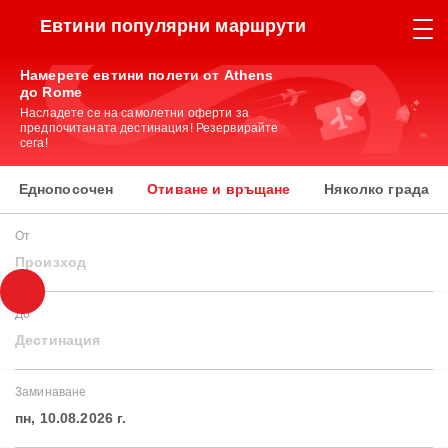
Евтини популярни маршрути
Намерете евтини полети от Athens
до Rome
Насладете се на самолетни оферти за
предпочитаната дестинация! Резервирайте
сега!
Еднопосочен
Отиване и връщане
Няколко града
От
Произход
До
Дестинация
Заминаване
пн, 10.08.2026 г.