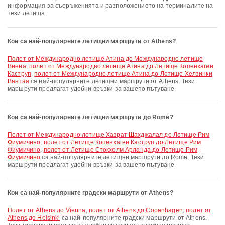
информация за съоръженията и разположението на терминалите на
тези летища.
Кои са най-популярните летищни маршрути от Athens?
полет от Международно летище Атина до Международно летище
Виена
,
полет от Международно летище Атина до Летище Копенхаген
Каструп
,
полет от Международно летище Атина до Летище Хелзинки
Вантаа
са най-популярните летищни маршрути от Athens. Тези
маршрути предлагат удобни връзки за вашето пътуване.
Кои са най-популярните летищни маршрути до Rome?
полет от Международно летище Хазрат Шахджалал до Летище Рим
Фиумичино
,
полет от Летище Копенхаген Каструп до Летище Рим
Фиумичино
,
полет от Летище Стокхолм Арланда до Летище Рим
Фиумичино
са най-популярните летищни маршрути до Rome. Тези
маршрути предлагат удобни връзки за вашето пътуване.
Кои са най-популярните градски маршрути от Athens?
полет от Athens до Vienna
,
полет от Athens до Copenhagen
,
полет от
Athens до Helsinki
са най-популярните градски маршрути от Athens.