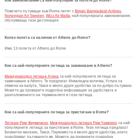
Кои авиокомпании са най-популярни за полети до Rome?
Повечето пътуващи към Rome летят с
Biman Bangladesh Airlines
,
Norwegian Air Sweden
,
Wizz Air Malta
, най-популярната авиокомпания,
обслужваща тази дестинация.
Колко полета са налични от Athens до Rome?
Има 13 полета от Athens до Rome.
Кои са най-популярните летища за заминаване в Athens?
Международно летище Атина
са най-популярните летища за
заминаване в Athens. Те предлагат Инвалидна количка, Услуга за
обмяна на валута, Такси и много други удобства за по-добро пътуване.
Можете да проверите подробна информация за удобствата и
разположението на терминалите в тези летища.
Кои са най-популярните летища за пристигане в Rome?
Летище Рим Фиумичино
,
Международно летище Рим Чампино
са най-
популярните летища за пристигане в Rome. Тези летища предлагат
Безмитен магазин, Такси, Паркоместа и много други удобства, които
подобряват пътуването ви. Можете да проверите подробна