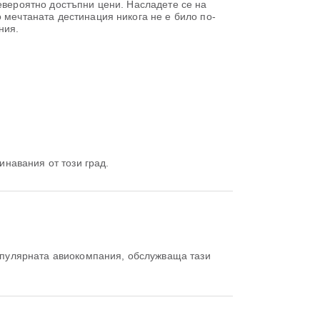
невероятно достъпни цени. Насладете се на
 мечтаната дестинация никога не е било по-
ния.
инавания от този град.
опулярната авиокомпания, обслужваща тази