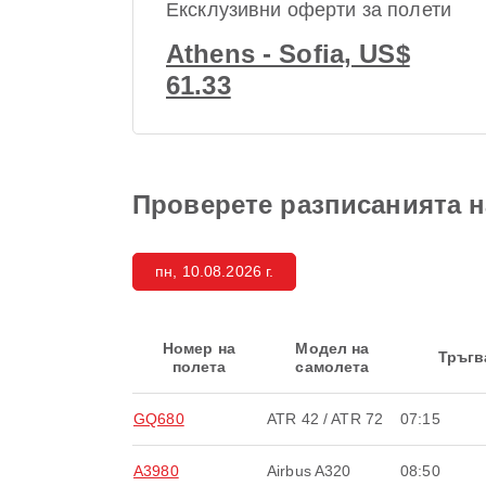
Ексклузивни оферти за полети
Athens - Sofia, US$
61.33
Проверете разписанията на
пн, 10.08.2026 г.
Номер на
Модел на
Тръгв
полета
самолета
GQ680
ATR 42 / ATR 72
07:15
A3980
Airbus A320
08:50