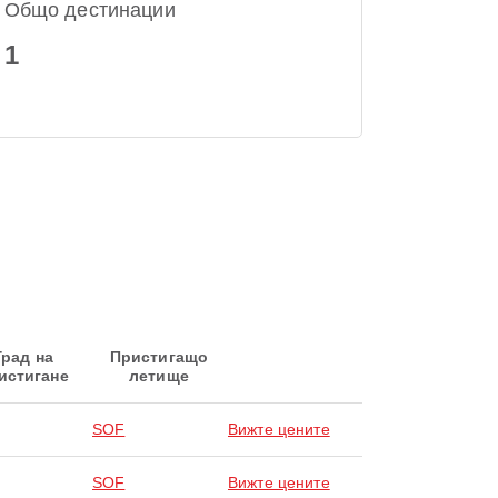
Общо дестинации
1
Град на
Пристигащо
истигане
летище
SOF
Вижте цените
SOF
Вижте цените