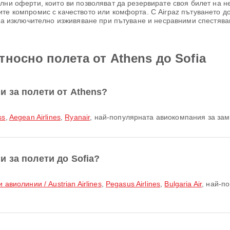
лни оферти, които ви позволяват да резервирате своя билет на 
те компромис с качеството или комфорта. С Airpaz пътуването до
 за изключително изживяване при пътуване и несравними спестява
носно полета от Athens до Sofia
и за полети от Athens?
ss
,
Aegean Airlines
,
Ryanair
, най-популярната авиокомпания за зам
 за полети до Sofia?
 авиолинии / Austrian Airlines
,
Pegasus Airlines
,
Bulgaria Air
, най-п