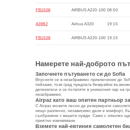
FB1506
AIRBUS A220-100
08:50
A3982
Airbus A320
19:15
FB1508
AIRBUS A220-100
19:15
Намерете най-доброто път
Започнете пътуването си до Sofia
Впуснете се в незабравимо приключение до Sofi
пейзажи, този град предлага безкрайни възможн
деликатеси и се потапяте в уникалния чар на г
незабравимо.
Airpaz като ваш опитен партньор з
С Airpaz можете лесно да резервирате самолетни
нещо различно, независимо дали е комфорт, бъ
съобразени с вашите нужди. Само с няколко щр
приятно изживяване.
Вземете най-евтиния самолетен бил