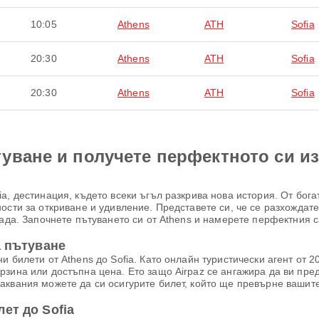
10:05
Athens
ATH
Sofia
20:30
Athens
ATH
Sofia
20:30
Athens
ATH
Sofia
уване и получете перфектното си и
a, дестинация, където всеки ъгъл разкрива нова история. От бог
ости за откриване и удивление. Представете си, че се разхождат
рада. Започнете пътуването си от Athens и намерете перфектния с
а пътуване
 билети от Athens до Sofia. Като онлайн туристически агент от 20
рзина или достъпна цена. Ето защо Airpaz се ангажира да ви пр
аквания можете да си осигурите билет, който ще превърне вашит
ет до Sofia