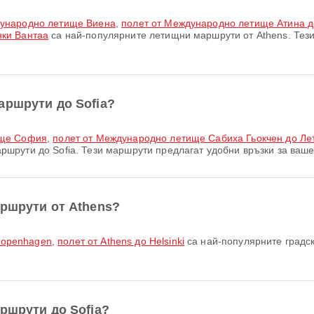
дународно летище Виена
,
полет от Международно летище Атина д
ки Вантаа
са най-популярните летищни маршрути от Athens. Тези
аршрути до Sofia?
ище София
,
полет от Международно летище Сабиха Гьокчен до Л
шрути до Sofia. Тези маршрути предлагат удобни връзки за ваше
аршрути от Athens?
 Copenhagen
,
полет от Athens до Helsinki
са най-популярните градск
ршрути до Sofia?