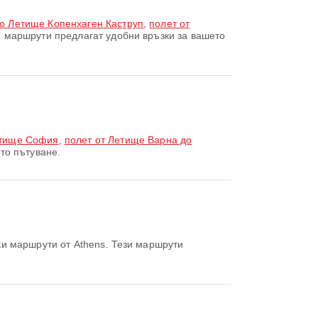
о Летище Копенхаген Каструп
,
полет от
 маршрути предлагат удобни връзки за вашето
етище София
,
полет от Летище Варна до
то пътуване.
и маршрути от Athens. Тези маршрути