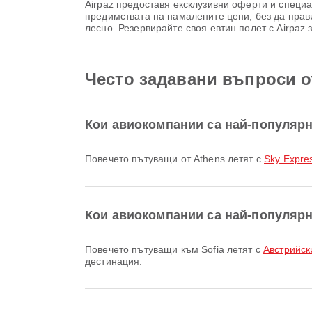
Airpaz предоставя ексклузивни оферти и специа
предимствата на намалените цени, без да прави
лесно. Резервирайте своя евтин полет с Airpaz
Често задавани въпроси от
Кои авиокомпании са най-популярн
Повечето пътуващи от Athens летят с
Sky Expre
Кои авиокомпании са най-популярни
Повечето пътуващи към Sofia летят с
Австрийски
дестинация.