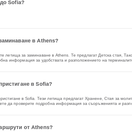
до Sofia?
 заминаване в Athens?
е летища за заминаване в Athens. Те предлагат Детска стая, Такс
обна информация за удобствата и разположението на терминалите
пристигане в Sofia?
истигане в Sofia. Тези летища предлагат Хранене, Стая за молит
ожете да проверите подробна информация за съоръженията и разп
аршрути от Athens?