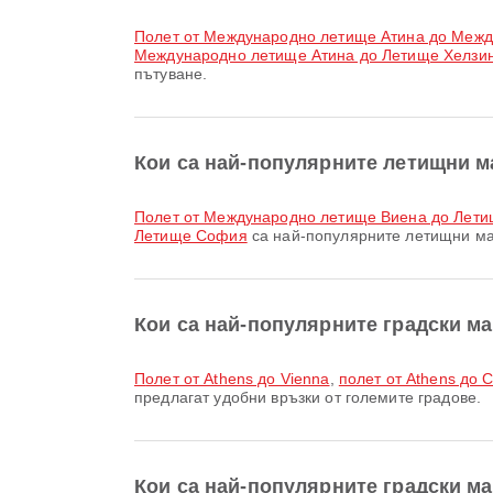
полет от Международно летище Атина до Меж
Международно летище Атина до Летище Хелзин
пътуване.
Кои са най-популярните летищни м
полет от Международно летище Виена до Лет
Летище София
са най-популярните летищни мар
Кои са най-популярните градски м
полет от Athens до Vienna
,
полет от Athens до
предлагат удобни връзки от големите градове.
Кои са най-популярните градски ма