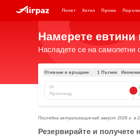
Полет
Хотел
Промо
Поръчк
Намерете евтини п
Насладете се на самолетни 
Отиване и връщане
1 Пътник
Иконом
От
Последна актуализация на
6 август 2026 г. в 
Резервирайте и получете н