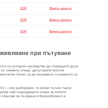
SOF
Вижте цените
SOF
Вижте цените
SOF
Вижте цените
зживяване при пътуване
атото си културно наследство до спиращите дъха
е по оживени улици, дегустирате местни
амолетен билет, за да направите пътуването си
11 г., ние разбираме, че всеки пътник търси
едложи най-подходящите опции за полети,
е планове за пътуване в безпроблемно и