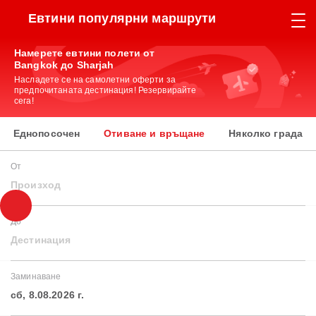
Евтини популярни маршрути
Намерете евтини полети от
Bangkok до Sharjah
Насладете се на самолетни оферти за
предпочитаната дестинация! Резервирайте
сега!
Еднопосочен
Отиване и връщане
Няколко града
От
Произход
До
Дестинация
Заминаване
сб, 8.08.2026 г.