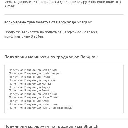
Можете да видите този график и да сравните други налични полети в
Airpaz.
Колко време трае полетът от Bangkok до Sharjah?
Продължителността на полета от Bangkok до Sharjah е
приблизително 6h 25m.
Популярни маршрути по градове от Bangkok
Полети от Bangkok до Chiang Mai
Полети от Bangkok до Kuala Lumpur
Полети от Bangkok до Phuket
Полети от Bangkok до Singapore
Полети от Bangkok до Hat Yai
Полети от Bangkok до Taipei
Полети от Bangkok до Tokyo
Полети от Bangkok до Chiang Rai
Полети от Bangkok до Udon Thani
Полети от Bangkok до Krabi
Полети от Bangkok до Surat Thani
Полети от Bangkok до Nakhon Si Thammarat
Популярни маршрути по градове към Sharjah