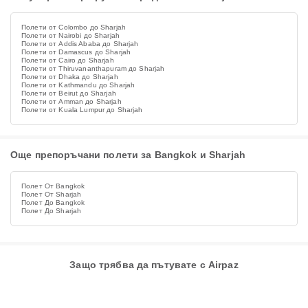
Полети от Colombo до Sharjah
Полети от Nairobi до Sharjah
Полети от Addis Ababa до Sharjah
Полети от Damascus до Sharjah
Полети от Cairo до Sharjah
Полети от Thiruvananthapuram до Sharjah
Полети от Dhaka до Sharjah
Полети от Kathmandu до Sharjah
Полети от Beirut до Sharjah
Полети от Amman до Sharjah
Полети от Kuala Lumpur до Sharjah
Още препоръчани полети за Bangkok и Sharjah
Полет От Bangkok
Полет От Sharjah
Полет До Bangkok
Полет До Sharjah
Защо трябва да пътувате с Airpaz