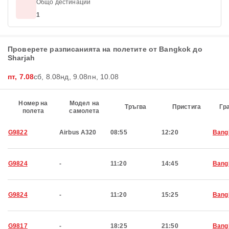
Общо дестинации
1
Проверете разписанията на полетите от Bangkok до
Sharjah
пт, 7.08
сб, 8.08
нд, 9.08
пн, 10.08
Номер на
Модел на
Тръгва
Пристига
Гр
полета
самолета
G9822
Airbus A320
08:55
12:20
Bang
G9824
-
11:20
14:45
Bang
G9824
-
11:20
15:25
Bang
G9817
-
18:25
21:50
Bang