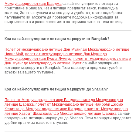
Международно летище Шарджа
са най-популярните летища за
пристигане в Sharjah. Тези летища предлагат Такси, Инвалидна
количка, Зона за пушачи и много други удобства, които подобряват
пътуването ви. Можете да проверите подробна информация за
съоръженията и разположението на терминалите на тези летища.
Кои са най-популярните летищни маршрути от Bangkok?
полет от международно летище Дон Муанг до Международно летище
Чианг Май
,
полет от международно летище Дон Муанг до
Международно летище Куала Лумпур
,
полет от международно летище
Дон Муанг до Международно летище Пукет
са най-популярните
летищни маршрути от Bangkok. Тези маршрути предлагат удобни
връзки за вашето пътуване.
Кои са най-популярните летищни маршрути до Sharjah?
полет от Международно летище Бандаранаике до Международно
летище Шарджа
,
полет от Международно летище Найроби Джомо
Кенията до Международно летище Шарджа
,
полет от Международно
летище Хазрат Шахджалал до Международно летище Шарджа
са най-
популярните летищни маршрути до Sharjah. Тези маршрути предлагат
удобни връзки за вашето пътуване.