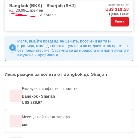
Bangkok (BKK)
Sharjah (SHJ)
Започнете от
US$ 310.58
нд, 20.09
Директен
Цена/ Пакс
Air Arabia
Книга
Моля, имайте предвид, че цените, посочени на тази
страница, може да не са актуални и да подлежат на промяна
без предизвестие. Стремим се да предоставим най-точната и
актуална информация.
Информация за полета от Bangkok до Sharjah
Ексклузивни оферти за полети
Bangkok - Sharjah
US$ 286.97
Месец с най-ниска тарифа
сеп