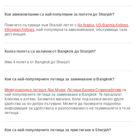
Кои авиокомпании са най-популярни за полети до Sharjah?
Повечето пътуващи към Sharjah летят с
Air Arabia
,
US-Bangla Airlines
,
Ethiopian Airlines
, най-популярната авиокомпания, обслужваща тази
дестинация.
Колко полета са налични от Bangkok до Sharjah?
Има 4 полета от Bangkok до Sharjah.
Кои са най-популярните летища за заминаване в Bangkok?
международно летище Дон Муанг
,
Летище Банкок Суварнабхуми
са
най-популярните летища за заминаване в Bangkok. Те предлагат
Клиника и аптеки, Безмитен магазин, Коли под наем и много други
удобства за по-добро пътуване. Можете да проверите подробна
информация за удобствата и разположението на терминалите в тези
летища.
Кои са най-популярните летища за пристигане в Sharjah?