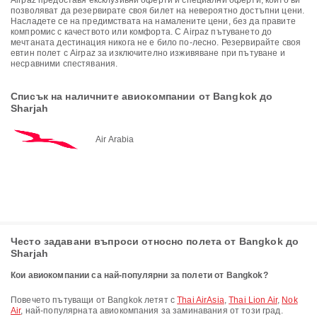
Airpaz предоставя ексклузивни оферти и специални оферти, които ви
позволяват да резервирате своя билет на невероятно достъпни цени.
Насладете се на предимствата на намалените цени, без да правите
компромис с качеството или комфорта. С Airpaz пътуването до
мечтаната дестинация никога не е било по-лесно. Резервирайте своя
евтин полет с Airpaz за изключително изживяване при пътуване и
несравними спестявания.
Списък на наличните авиокомпании от Bangkok до
Sharjah
Air Arabia
Често задавани въпроси относно полета от Bangkok до
Sharjah
Кои авиокомпании са най-популярни за полети от Bangkok?
Повечето пътуващи от Bangkok летят с
Thai AirAsia
,
Thai Lion Air
,
Nok
Air
, най-популярната авиокомпания за заминавания от този град.