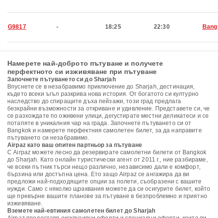
G9817
-
18:25
22:30
Bang
Намерете най-доброто пътуване и получете
перфектното си изживяване при пътуване
Започнете пътуването си до Sharjah
Впуснете се в незабравимо приключение до Sharjah, дестинация,
където всеки ъгъл разкрива нова история. От богатото си културно
наследство до спиращите дъха пейзажи, този град предлага
безкрайни възможности за откриване и удивление. Представете си, че
се разхождате по оживени улици, дегустирате местни деликатеси и се
потапяте в уникалния чар на града. Започнете пътуването си от
Bangkok и намерете перфектния самолетен билет, за да направите
пътуването си незабравимо.
Airpaz като ваш опитен партньор за пътуване
С Airpaz можете лесно да резервирате самолетни билети от Bangkok
до Sharjah. Като онлайн туристически агент от 2011 г., ние разбираме,
че всеки пътник търси нещо различно, независимо дали е комфорт,
бързина или достъпна цена. Ето защо Airpaz се ангажира да ви
предложи най-подходящите опции за полети, съобразени с вашите
нужди. Само с няколко щраквания можете да си осигурите билет, който
ще превърне вашите планове за пътуване в безпроблемно и приятно
изживяване.
Вземете най-евтиния самолетен билет до Sharjah