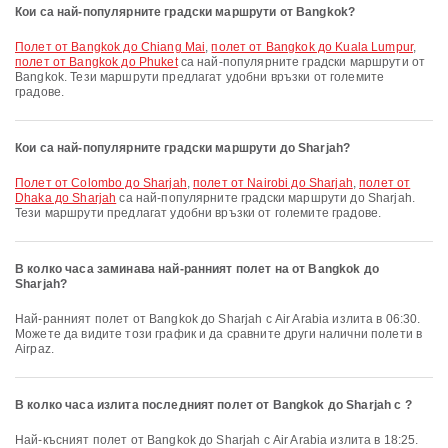
Кои са най-популярните градски маршрути от Bangkok?
полет от Bangkok до Chiang Mai
,
полет от Bangkok до Kuala Lumpur
,
полет от Bangkok до Phuket
са най-популярните градски маршрути от
Bangkok. Тези маршрути предлагат удобни връзки от големите
градове.
Кои са най-популярните градски маршрути до Sharjah?
полет от Colombo до Sharjah
,
полет от Nairobi до Sharjah
,
полет от
Dhaka до Sharjah
са най-популярните градски маршрути до Sharjah.
Тези маршрути предлагат удобни връзки от големите градове.
В колко часа заминава най-ранният полет на от Bangkok до
Sharjah?
Най-ранният полет от Bangkok до Sharjah с Air Arabia излита в 06:30.
Можете да видите този график и да сравните други налични полети в
Airpaz.
В колко часа излита последният полет от Bangkok до Sharjah с ?
Най-късният полет от Bangkok до Sharjah с Air Arabia излита в 18:25.