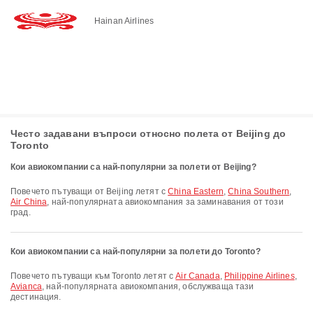
Hainan Airlines
Често задавани въпроси относно полета от Beijing до
Toronto
Кои авиокомпании са най-популярни за полети от Beijing?
Повечето пътуващи от Beijing летят с
China Eastern
,
China Southern
,
Air China
, най-популярната авиокомпания за заминавания от този
град.
Кои авиокомпании са най-популярни за полети до Toronto?
Повечето пътуващи към Toronto летят с
Air Canada
,
Philippine Airlines
,
Avianca
, най-популярната авиокомпания, обслужваща тази
дестинация.