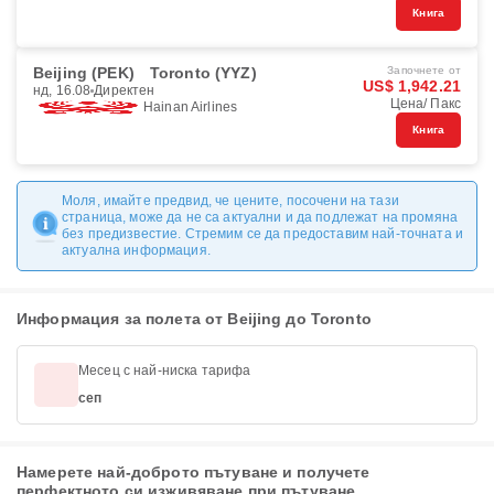
Книга
Beijing (PEK)
Toronto (YYZ)
Започнете от
US$ 1,942.21
нд, 16.08
Директен
Цена/ Пакс
Hainan Airlines
Книга
Моля, имайте предвид, че цените, посочени на тази
страница, може да не са актуални и да подлежат на промяна
без предизвестие. Стремим се да предоставим най-точната и
актуална информация.
Информация за полета от Beijing до Toronto
Месец с най-ниска тарифа
сеп
Намерете най-доброто пътуване и получете
перфектното си изживяване при пътуване