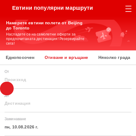
Евтини популярни маршрути
Намерете евтини полети от Beijing
до Toronto
Насладете се на самолетни оферти за
предпочитаната дестинация! Резервирайте
сега!
Еднопосочен
Отиване и връщане
Няколко града
От
Произход
До
Дестинация
Заминаване
пн, 10.08.2026 г.