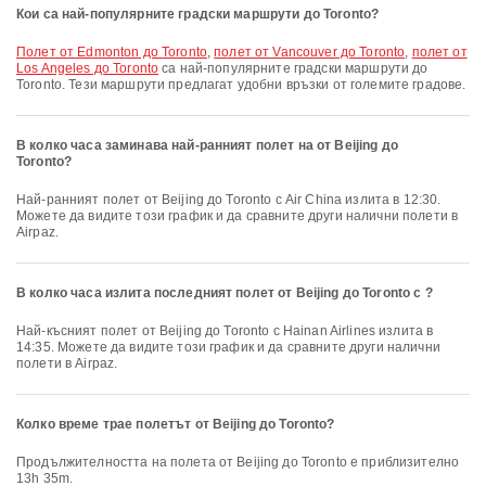
Кои са най-популярните градски маршрути до Toronto?
полет от Edmonton до Toronto
,
полет от Vancouver до Toronto
,
полет от
Los Angeles до Toronto
са най-популярните градски маршрути до
Toronto. Тези маршрути предлагат удобни връзки от големите градове.
В колко часа заминава най-ранният полет на от Beijing до
Toronto?
Най-ранният полет от Beijing до Toronto с Air China излита в 12:30.
Можете да видите този график и да сравните други налични полети в
Airpaz.
В колко часа излита последният полет от Beijing до Toronto с ?
Най-късният полет от Beijing до Toronto с Hainan Airlines излита в
14:35. Можете да видите този график и да сравните други налични
полети в Airpaz.
Колко време трае полетът от Beijing до Toronto?
Продължителността на полета от Beijing до Toronto е приблизително
13h 35m.