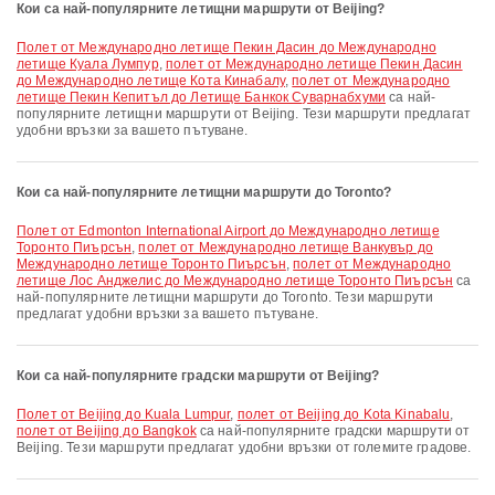
Кои са най-популярните летищни маршрути от Beijing?
полет от Международно летище Пекин Дасин до Международно
летище Куала Лумпур
,
полет от Международно летище Пекин Дасин
до Международно летище Кота Кинабалу
,
полет от Международно
летище Пекин Кепитъл до Летище Банкок Суварнабхуми
са най-
популярните летищни маршрути от Beijing. Тези маршрути предлагат
удобни връзки за вашето пътуване.
Кои са най-популярните летищни маршрути до Toronto?
полет от Edmonton International Airport до Международно летище
Торонто Пиърсън
,
полет от Международно летище Ванкувър до
Международно летище Торонто Пиърсън
,
полет от Международно
летище Лос Анджелис до Международно летище Торонто Пиърсън
са
най-популярните летищни маршрути до Toronto. Тези маршрути
предлагат удобни връзки за вашето пътуване.
Кои са най-популярните градски маршрути от Beijing?
полет от Beijing до Kuala Lumpur
,
полет от Beijing до Kota Kinabalu
,
полет от Beijing до Bangkok
са най-популярните градски маршрути от
Beijing. Тези маршрути предлагат удобни връзки от големите градове.