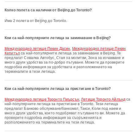
Колко полета са налични от Beijing до Toronto?
Има 2 полета от Beijing до Toronto.
Кои са най-популярните летища за заминаване в Beijing?
Международно летище Пекин Дасин
,
Международно летище Пекин
Кепитъл
са най-популярните летища за заминаване в Beijing. Те
предлагат Совалка Автобус, Стая за молитви, Зона за изчакване и
много други удобства за по-добро пътуване. Можете да проверите
подробна информация за удобствата и разположението на
терминалите в тези летища.
Кои са най-популярните летища за пристигане в Toronto?
Международно летище Торонто Пиърсън
,
Летище Торонто Айлънд
са
най-популярните летища за пристигане в Toronto. Тези летища
предлагат Банково обслужване/банкомат, Такси, Коли под наем и
много други удобства, които подобряват пътуването ви. Можете да
проверите подробна информация за съоръженията и
разположението на терминалите на тези летища.