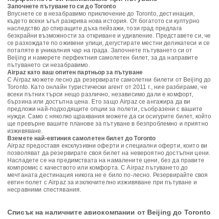
Започнете пътуването си до Toronto
Впуснете се в незабравимо приключение до Toronto, дестинация,
където всеки ъгъл разкрива нова история. От богатото си културно
наследство до спиращите дъха пейзажи, този град предлага
безкрайни възможности за откриване и удивление. Представете си, че
се разхождате по оживени улици, дегустирате местни деликатеси и се
потапяте в уникалния чар на града. Започнете пътуването си от
Beijing и намерете перфектния самолетен билет, за да направите
пътуването си незабравимо.
Airpaz като ваш опитен партньор за пътуване
С Airpaz можете лесно да резервирате самолетни билети от Beijing до
Toronto. Като онлайн туристически агент от 2011 г., ние разбираме, че
всеки пътник търси нещо различно, независимо дали е комфорт,
бързина или достъпна цена. Ето защо Airpaz се ангажира да ви
предложи най-подходящите опции за полети, съобразени с вашите
нужди. Само с няколко щраквания можете да си осигурите билет, който
ще превърне вашите планове за пътуване в безпроблемно и приятно
изживяване.
Вземете най-евтиния самолетен билет до Toronto
Airpaz предоставя ексклузивни оферти и специални оферти, които ви
позволяват да резервирате своя билет на невероятно достъпни цени.
Насладете се на предимствата на намалените цени, без да правите
компромис с качеството или комфорта. С Airpaz пътуването до
мечтаната дестинация никога не е било по-лесно. Резервирайте своя
евтин полет с Airpaz за изключително изживяване при пътуване и
несравними спестявания.
Списък на наличните авиокомпании от Beijing до Toronto