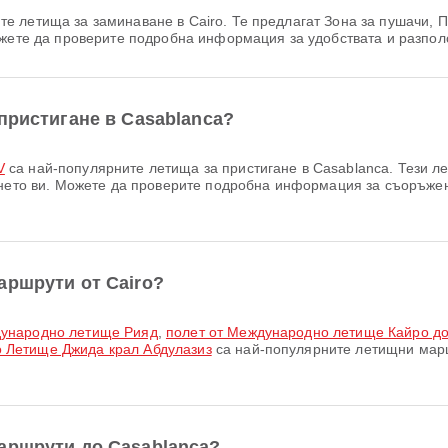
е летища за заминаване в Cairo. Те предлагат Зона за пушачи, 
ожете да проверите подробна информация за удобствата и разпол
пристигане в Casablanca?
V
са най-популярните летища за пристигане в Casablanca. Тези ле
ването ви. Можете да проверите подробна информация за съоръже
аршрути от Cairo?
дународно летище Рияд
,
полет от Международно летище Кайро д
 Летище Джида крал Абдулазиз
са най-популярните летищни марш
аршрути до Casablanca?