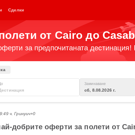
и
Сделки
полети от Cairo до Casab
оферти за предпочитаната дестинация! 
ика
До
Заминаване
сб, 8.08.2026 г.
19:49 ч. Гринуич+0
ай-добрите оферти за полети от Cai