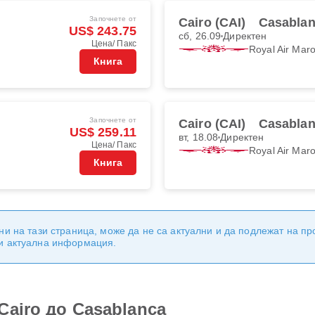
Започнете от
Cairo (CAI)
Casablan
US$ 243.75
сб, 26.09
Директен
Цена/ Пакс
Royal Air Mar
Книга
Започнете от
Cairo (CAI)
Casablan
US$ 259.11
вт, 18.08
Директен
Цена/ Пакс
Royal Air Mar
Книга
ни на тази страница, може да не са актуални и да подлежат на п
 и актуална информация.
Cairo до Casablanca