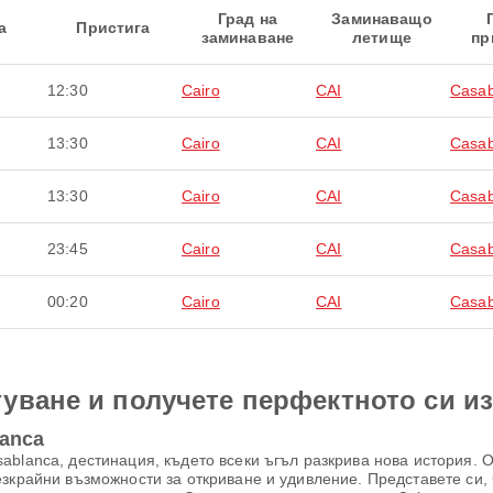
Град на
Заминаващо
а
Пристига
заминаване
летище
пр
12:30
Cairo
CAI
Casab
13:30
Cairo
CAI
Casab
13:30
Cairo
CAI
Casab
23:45
Cairo
CAI
Casab
00:20
Cairo
CAI
Casab
уване и получете перфектното си и
lanca
blanca, дестинация, където всеки ъгъл разкрива нова история. О
зкрайни възможности за откриване и удивление. Представете си, 