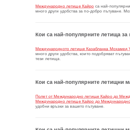
Международно летище Кайро
са най-популярнит
много други удобства за по-добро пътуване. М
Кои са най-популярните летища за 
международното летище Казабланка Мохамед 
много други удобства, които подобряват пъту
тези летища.
Кои са най-популярните летищни м
полет от Международно летище Кайро до Меж
Международно летище Кайро до Международно
удобни връзки за вашето пътуване.
Кои са най-популярните летищни м