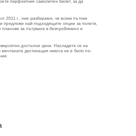
ерете перфектния самолетен билет, за да
т 2011 г., ние разбираме, че всеки пътник
ви предложи най-подходящите опции за полети,
е планове за пътуване в безпроблемно и
невероятно достъпни цени. Насладете се на
 мечтаната дестинация никога не е било по-
ния.
a