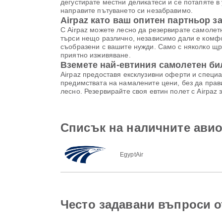
дегустирате местни деликатеси и се потапяте в
направите пътуването си незабравимо.
Airpaz като ваш опитен партньор з
С Airpaz можете лесно да резервирате самолетни
търси нещо различно, независимо дали е комфо
съобразени с вашите нужди. Само с няколко щр
приятно изживяване.
Вземете най-евтиния самолетен би
Airpaz предоставя ексклузивни оферти и специа
предимствата на намалените цени, без да прави
лесно. Резервирайте своя евтин полет с Airpaz
Списък на наличните авио
EgyptAir
Често задавани въпроси от