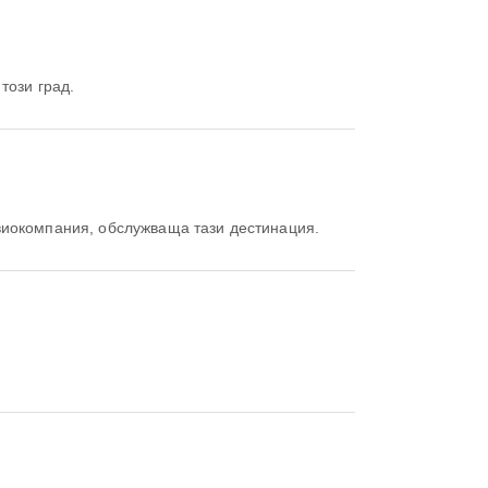
този град.
виокомпания, обслужваща тази дестинация.