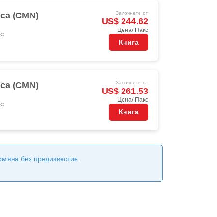
Започнете от
ca (CMN)
US$ 244.62
Цена/ Пакс
oc
Книга
Започнете от
ca (CMN)
US$ 261.53
Цена/ Пакс
oc
Книга
ромяна без предизвестие.