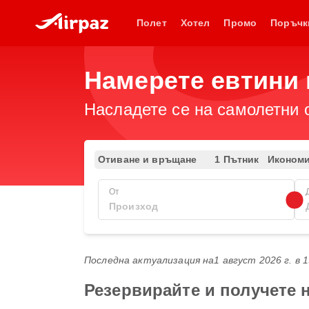
Полет
Хотел
Промо
Поръчк
Намерете евтини 
Насладете се на самолетни 
Отиване и връщане
1 Пътник
Иконом
От
Последна актуализация на
1 август 2026 г. в 
Резервирайте и получете н