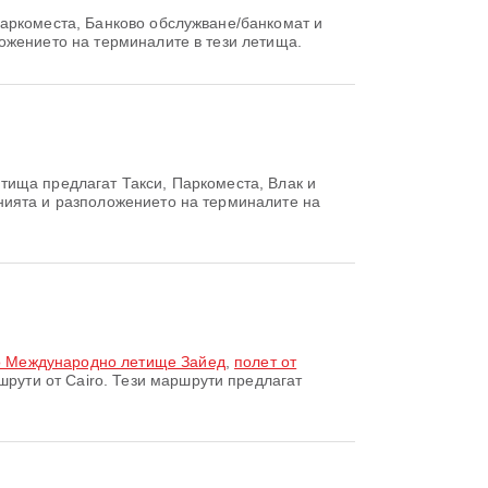
Паркоместа, Банково обслужване/банкомат и
ожението на терминалите в тези летища.
тища предлагат Такси, Паркоместа, Влак и
нията и разположението на терминалите на
о Международно летище Зайед
,
полет от
рути от Cairo. Тези маршрути предлагат