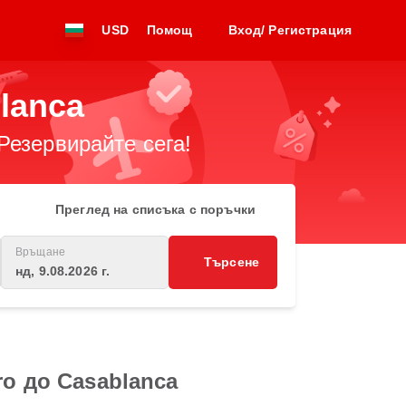
USD
Помощ
Вход/ Регистрация
lanca
Резервирайте сега!
Преглед на списъка с поръчки
Връщане
Търсене
нд, 9.08.2026 г.
ro до Casablanca