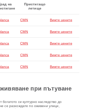
Град на
Пристигащо
истигане
летище
lanca
CMN
Вижте цените
lanca
CMN
Вижте цените
lanca
CMN
Вижте цените
lanca
CMN
Вижте цените
lanca
CMN
Вижте цените
зживяване при пътуване
т богатото си културно наследство до
че се разхождате по оживени улици,