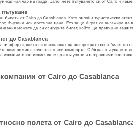
 уникалния чар на града. Започнете пътуването си от Cairo и нам
а пътуване
 билети от Cairo до Casablanca. Като онлайн туристически агент о
рт, бързина или достъпна цена. Ето защо Airpaz се ангажира да 
аквания можете да си осигурите билет, който ще превърне вашит
лет до Casablanca
лни оферти, които ви позволяват да резервирате своя билет на 
те компромис с качеството или комфорта. С Airpaz пътуването до
 за изключително изживяване при пътуване и несравними спестява
компании от Cairo до Casablanca
носно полета от Cairo до Casablanc