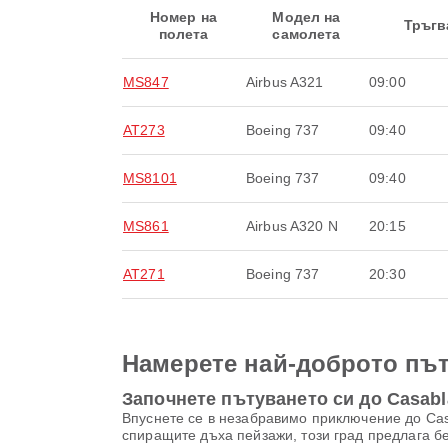
Номер на
Модел на
Тръгв
полета
самолета
MS847
Airbus A321
09:00
AT273
Boeing 737
09:40
MS8101
Boeing 737
09:40
MS861
Airbus A320 N
20:15
AT271
Boeing 737
20:30
Намерете най-доброто път
Започнете пътуването си до Casab
Впуснете се в незабравимо приключение до Casa
спиращите дъха пейзажи, този град предлага бе