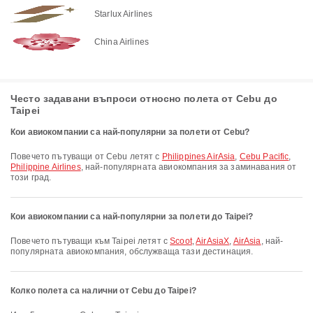
Starlux Airlines
China Airlines
Често задавани въпроси относно полета от Cebu до
Taipei
Кои авиокомпании са най-популярни за полети от Cebu?
Повечето пътуващи от Cebu летят с
Philippines AirAsia
,
Cebu Pacific
,
Philippine Airlines
, най-популярната авиокомпания за заминавания от
този град.
Кои авиокомпании са най-популярни за полети до Taipei?
Повечето пътуващи към Taipei летят с
Scoot
,
AirAsiaX
,
AirAsia
, най-
популярната авиокомпания, обслужваща тази дестинация.
Колко полета са налични от Cebu до Taipei?