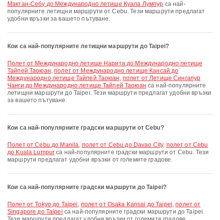
Мактан-Себу до Международно летище Куала Лумпур
са най-
популярните летищни маршрути от Cebu. Тези маршрути предлагат
удобни връзки за вашето пътуване.
Кои са най-популярните летищни маршрути до Taipei?
полет от Международно летище Нарита до Международно летище
Тайпей Таоюан
,
полет от Международно летище Кансай до
Международно летище Тайпей Таоюан
,
полет от Летище Сингапур
Чанги до Международно летище Тайпей Таоюан
са най-популярните
летищни маршрути до Taipei. Тези маршрути предлагат удобни връзки
за вашето пътуване.
Кои са най-популярните градски маршрути от Cebu?
полет от Cebu до Manila
,
полет от Cebu до Davao City
,
полет от Cebu
до Kuala Lumpur
са най-популярните градски маршрути от Cebu. Тези
маршрути предлагат удобни връзки от големите градове.
Кои са най-популярните градски маршрути до Taipei?
полет от Tokyo до Taipei
,
полет от Osaka Kansai до Taipei
,
полет от
Singapore до Taipei
са най-популярните градски маршрути до Taipei.
Тези маршрути предлагат удобни връзки от големите градове.