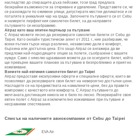
наследство до спиращите дъха пейзажи, този град предлага
безкрайни възможности за откриване и удивление. Представете си, че
се разхождате по оживени улици, дегустирате местни деликатеси и се
потапяте в уникалния чар на града. Започнете пътуването си от Cebu
и намерете перфектния самолетен билет, за да направите
пътуването си незабравимо.
Airpaz като ваш опитен партньор за пътуване
С Airpaz можете лесно да резервирате самолетни билети от Cebu до
Taipei. Като онлайн туристически агент от 2011 г., ние разбираме, че
всеки пътник търси нещо различно, независимо дали е комфорт,
бързина или достъпна цена. Ето защо Airpaz се ангажира да ви
предложи най-подходящите опции за полети, съобразени с вашите
нужди. Само с няколко щраквания можете да си осигурите билет, който
ще превърне вашите планове за пътуване в безпроблемно и приятно
изживяване.
Вземете най-евтиния самолетен билет до Taipei
Airpaz предоставя ексклузивни оферти и специални оферти, които ви
позволяват да резервирате своя билет на невероятно достъпни цени.
Насладете се на предимствата на намалените цени, без да правите
компромис с качеството или комфорта. С Airpaz пътуването до
мечтаната дестинация никога не е било по-лесно. Резервирайте своя
евтин полет с Airpaz за изключително изживяване при пътуване и
несравними спестявания.
Списък на наличните авиокомпании от Cebu до Taipei
EVA Air