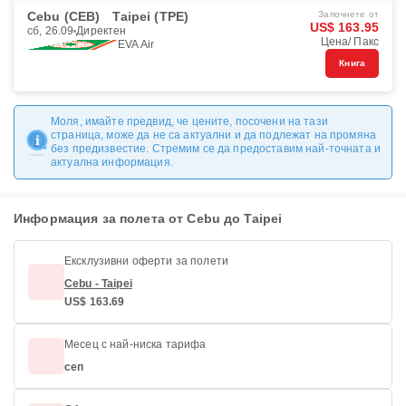
Cebu (CEB)
Taipei (TPE)
Започнете от
US$ 163.95
сб, 26.09
Директен
Цена/ Пакс
EVA Air
Книга
Моля, имайте предвид, че цените, посочени на тази
страница, може да не са актуални и да подлежат на промяна
без предизвестие. Стремим се да предоставим най-точната и
актуална информация.
Информация за полета от Cebu до Taipei
Ексклузивни оферти за полети
Cebu - Taipei
US$ 163.69
Месец с най-ниска тарифа
сеп