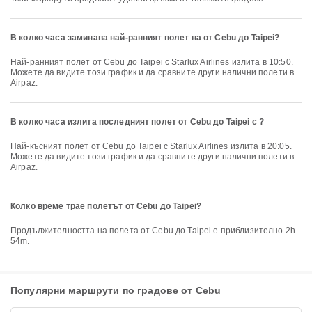
В колко часа заминава най-ранният полет на от Cebu до Taipei?
Най-ранният полет от Cebu до Taipei с Starlux Airlines излита в 10:50.
Можете да видите този график и да сравните други налични полети в
Airpaz.
В колко часа излита последният полет от Cebu до Taipei с ?
Най-късният полет от Cebu до Taipei с Starlux Airlines излита в 20:05.
Можете да видите този график и да сравните други налични полети в
Airpaz.
Колко време трае полетът от Cebu до Taipei?
Продължителността на полета от Cebu до Taipei е приблизително 2h
54m.
Популярни маршрути по градове от Cebu