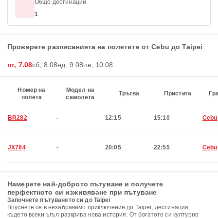
Общо дестинации
1
Проверете разписанията на полетите от Cebu до Taipei
пт, 7.08
сб, 8.08
нд, 9.08
пн, 10.08
Номер на
Модел на
Тръгва
Пристига
Гр
полета
самолета
BR282
-
12:15
15:10
Cebu
JX784
-
20:05
22:55
Cebu
Намерете най-доброто пътуване и получете
перфектното си изживяване при пътуване
Започнете пътуването си до Taipei
Впуснете се в незабравимо приключение до Taipei, дестинация,
където всеки ъгъл разкрива нова история. От богатото си културно