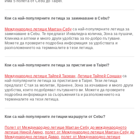
Има 5 полета от Cebu до Taipei.
Кои са най-популярните летища за заминаване в Cebu?
Международно летище Мактан-Себу
са най-популярните летища за
заминаване в Cebu. Те предлагат Инвалидна количка, Зона за пушачи,
Клиника и аптеки и много други удобства за по-добро пътуване.
Можете да проверите подробна информация за удобствата и
разположението на терминалите в тези летища.
Кои са най-популярните летища за пристигане в Taipei?
Международно летище Тайпей Таоюан
,
Летище Тайпей Соншан
са
най-популярните летища за пристигане в Taipei. Тези летища
предлагат Стая за молитви, Хранене, Зона за изчакване и много други
удобства, които подобряват пътуването ви. Можете да проверите
подробна информация за съоръженията и разположението на
терминалите на тези летища.
Кои са най-популярните летищни маршрути от Cebu?
полет от Международно летище Мактан-Себу до международното
летище Ниной Акино
,
полет от Международно летище Мактан-Себу до
Международно летище Давао
,
полет от Международно летище