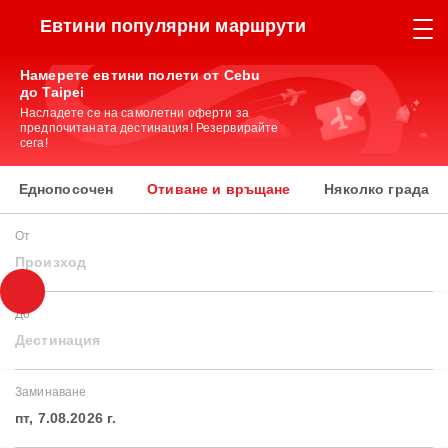
Евтини популярни маршрути
Намерете евтини полети от Cebu
до Taipei
Насладете се на самолетни оферти за
предпочитаната дестинация! Резервирайте
сега!
Еднопосочен
Отиване и връщане
Няколко града
От
Произход
До
Дестинация
Заминаване
пт, 7.08.2026 г.