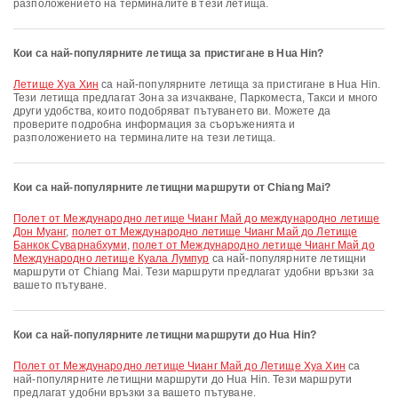
разположението на терминалите в тези летища.
Кои са най-популярните летища за пристигане в Hua Hin?
Летище Хуа Хин
са най-популярните летища за пристигане в Hua Hin.
Тези летища предлагат Зона за изчакване, Паркоместа, Такси и много
други удобства, които подобряват пътуването ви. Можете да
проверите подробна информация за съоръженията и
разположението на терминалите на тези летища.
Кои са най-популярните летищни маршрути от Chiang Mai?
полет от Международно летище Чианг Май до международно летище
Дон Муанг
,
полет от Международно летище Чианг Май до Летище
Банкок Суварнабхуми
,
полет от Международно летище Чианг Май до
Международно летище Куала Лумпур
са най-популярните летищни
маршрути от Chiang Mai. Тези маршрути предлагат удобни връзки за
вашето пътуване.
Кои са най-популярните летищни маршрути до Hua Hin?
полет от Международно летище Чианг Май до Летище Хуа Хин
са
най-популярните летищни маршрути до Hua Hin. Тези маршрути
предлагат удобни връзки за вашето пътуване.