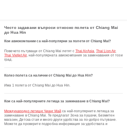
Често задавани въпроси относно полета от Chiang Mai
до Hua Hin
Кои авиокомпании са най-популярни за полети от Chiang Mai?
Повечето пътуващи от Chiang Mai летят с
Thai AirAsia
,
Thai Lion Air
,
Thai Vietjet Air
, най-популярната авиокомпания за заминавания от този
град.
Колко полета са налични от Chiang Mai до Hua Hin?
Има 1 полета от Chiang Mai до Hua Hin.
Кои са най-популярните летища за заминаване в Chiang Mai?
Международно летище Чианг Май
са най-популярните летища за
заминаване в Chiang Mai. Те предлагат Зона за пушачи, Безмитен
магазин, Детска стая и много други удобства за по-добро пътуване.
Можете да проверите подробна информация за удобствата и