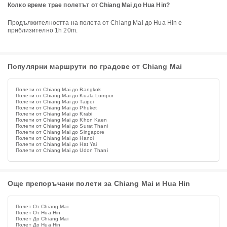
Колко време трае полетът от Chiang Mai до Hua Hin?
Продължителността на полета от Chiang Mai до Hua Hin е
приблизително 1h 20m.
Популярни маршрути по градове от Chiang Mai
Полети от Chiang Mai до Bangkok
Полети от Chiang Mai до Kuala Lumpur
Полети от Chiang Mai до Taipei
Полети от Chiang Mai до Phuket
Полети от Chiang Mai до Krabi
Полети от Chiang Mai до Khon Kaen
Полети от Chiang Mai до Surat Thani
Полети от Chiang Mai до Singapore
Полети от Chiang Mai до Hanoi
Полети от Chiang Mai до Hat Yai
Полети от Chiang Mai до Udon Thani
Още препоръчани полети за Chiang Mai и Hua Hin
Полет От Chiang Mai
Полет От Hua Hin
Полет До Chiang Mai
Полет До Hua Hin