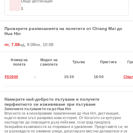
Общо дестинации
1
Проверете разписанията на полетите от Chiang Mai до
Hua Hin
пт, 7.08
нд, 9.08
пн, 10.08
Номер на
Модел на
Тръгва
Пристига
Гр
полета
самолета
FD3900
-
15:30
16:50
Chia
Намерете най-доброто пътуване и получете
перфектното си изживяване при пътуване
Започнете пътуването си до Hua Hin
Впуснете се в незабравимо приключение до Hua Hin, дестинация,
където всеки ъгъл разкрива нова история. От богатото си културно
наследство до спиращите дъха пейзажи, този град предлага
безкрайни възможности за откриване и удивление. Представете си, че
се разхождате по оживени улици, дегустирате местни деликатеси и се