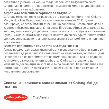
потапяте в уникалния чар на града. Започнете пътуването си от
Chiang Mai и намерете перфектния самолетен билет, за да направите
пътуването си незабравимо.
Airpaz като ваш опитен партньор за пътуване
С Airpaz можете лесно да резервирате самолетни билети от Chiang
Mai до Hua Hin. Като онлайн туристически агент от 2011 г., ние
разбираме, че всеки пътник търси нещо различно, независимо дали е
комфорт, бързина или достъпна цена. Ето защо Airpaz се ангажира да
ви предложи най-подходящите опции за полети, съобразени с вашите
нужди. Само с няколко щраквания можете да си осигурите билет, който
ще превърне вашите планове за пътуване в безпроблемно и приятно
изживяване.
Вземете най-евтиния самолетен билет до Hua Hin
Airpaz предоставя ексклузивни оферти и специални оферти, които ви
позволяват да резервирате своя билет на невероятно достъпни цени.
Насладете се на предимствата на намалените цени, без да правите
компромис с качеството или комфорта. С Airpaz пътуването до
мечтаната дестинация никога не е било по-лесно. Резервирайте своя
евтин полет с Airpaz за изключително изживяване при пътуване и
несравними спестявания.
Списък на наличните авиокомпании от Chiang Mai до
Hua Hin
Thai AirAsia