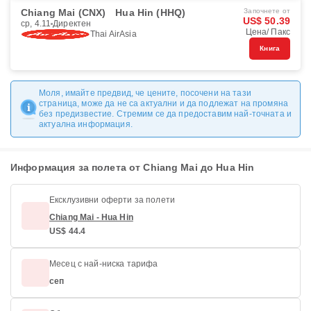
Chiang Mai (CNX)
Hua Hin (HHQ)
Започнете от
US$ 50.39
ср, 4.11
Директен
Цена/ Пакс
Thai AirAsia
Книга
Моля, имайте предвид, че цените, посочени на тази
страница, може да не са актуални и да подлежат на промяна
без предизвестие. Стремим се да предоставим най-точната и
актуална информация.
Информация за полета от Chiang Mai до Hua Hin
Ексклузивни оферти за полети
Chiang Mai - Hua Hin
US$ 44.4
Месец с най-ниска тарифа
сеп