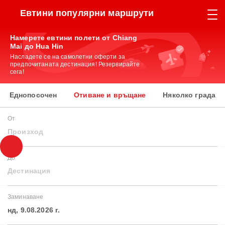
Евтини популярни маршрути
Намерете евтини полети от Chiang
Mai до Hua Hin
Насладете се на самолетни оферти за
предпочитаната дестинация! Резервирайте
сега!
Еднопосочен
Отиване и връщане
Няколко града
От
Произход
До
Дестинация
Заминаване
нд, 9.08.2026 г.