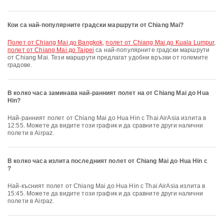
Кои са най-популярните градски маршрути от Chiang Mai?
полет от Chiang Mai до Bangkok
,
полет от Chiang Mai до Kuala Lumpur
,
полет от Chiang Mai до Taipei
са най-популярните градски маршрути
от Chiang Mai. Тези маршрути предлагат удобни връзки от големите
градове.
В колко часа заминава най-ранният полет на от Chiang Mai до Hua
Hin?
Най-ранният полет от Chiang Mai до Hua Hin с Thai AirAsia излита в
12:55. Можете да видите този график и да сравните други налични
полети в Airpaz.
В колко часа излита последният полет от Chiang Mai до Hua Hin с
?
Най-късният полет от Chiang Mai до Hua Hin с Thai AirAsia излита в
15:45. Можете да видите този график и да сравните други налични
полети в Airpaz.