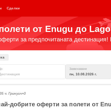
и
Сделки
полети от Enugu до Lago
оферти за предпочитаната дестинация! 
ика
До
Заминаване
пн, 10.08.2026 г.
:35 ч. Гринуич+0
най-добрите оферти за полети от En