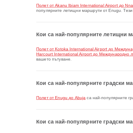
полет от Akanu Ibiam International Airport до Nna
популярните летищни маршрути от Enugu. Тези 
Кои са най-популярните летищни м
полет от Kotoka International Airport до Между
Harcourt International Airport до Международно
вашето пътуване.
Кои са най-популярните градски м
полет от Enugu до Abuja
са най-популярните гр
Кои са най-популярните градски м