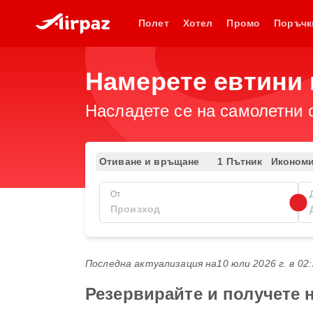
Полет
Хотел
Промо
Поръчк
Намерете евтини 
Насладете се на самолетни 
Отиване и връщане
1 Пътник
Иконом
От
Последна актуализация на
10 юли 2026 г. в 02
Резервирайте и получете 