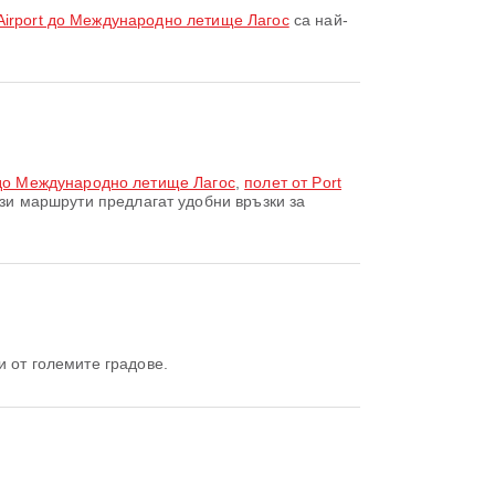
l Airport до Международно летище Лагос
са най-
rt до Международно летище Лагос
,
полет от Port
зи маршрути предлагат удобни връзки за
 от големите градове.