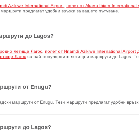
mdi Azikiwe International Airport
,
полет от Akanu Ibiam Internationa
маршрути предлагат удобни връзки за вашето пътуване.
аршрути до Lagos?
народно летище Лагос
,
полет от Nnamdi Azikiwe International Airpo
 летище Лагос
са най-популярните летищни маршрути до Lagos. Те
аршрути от Enugu?
адски маршрути от Enugu. Тези маршрути предлагат удобни връзки
аршрути до Lagos?