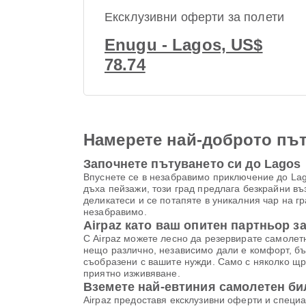
Ексклузивни оферти за полети
Enugu - Lagos, US$
78.74
Намерете най-доброто път
Започнете пътуването си до Lagos
Впуснете се в незабравимо приключение до Lago
дъха пейзажи, този град предлага безкрайни въ
деликатеси и се потапяте в уникалния чар на г
незабравимо.
Airpaz като ваш опитен партньор з
С Airpaz можете лесно да резервирате самолетни
нещо различно, независимо дали е комфорт, бъ
съобразени с вашите нужди. Само с няколко щр
приятно изживяване.
Вземете най-евтиния самолетен би
Airpaz предоставя ексклузивни оферти и специа