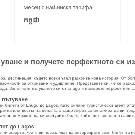
Месец с най-ниска тарифа
កក្កដា
уване и получете перфектното си и
s, дестинация, където всеки ъгъл разкрива нова история. От бог
зможности за откриване и удивление. Представете си, че се разх
рада. Започнете пътуването си от Enugu и намерете перфектния с
а пътуване
 билети от Enugu до Lagos. Като онлайн туристически агент от 20
рзина или достъпна цена. Ето защо Airpaz се ангажира да ви пр
аквания можете да си осигурите билет, който ще превърне вашит
лет до Lagos
лни оферти, които ви позволяват да резервирате своя билет на 