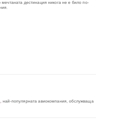
 мечтаната дестинация никога не е било по-
ния.
s
, най-популярната авиокомпания, обслужваща