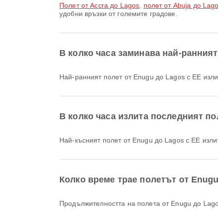
полет от Accra до Lagos
,
полет от Abuja до Lag
удобни връзки от големите градове.
В колко часа заминава най-ранният
Най-ранният полет от Enugu до Lagos с EE изли
В колко часа излита последният по
Най-късният полет от Enugu до Lagos с EE изли
Колко време трае полетът от Enug
Продължителността на полета от Enugu до Lag