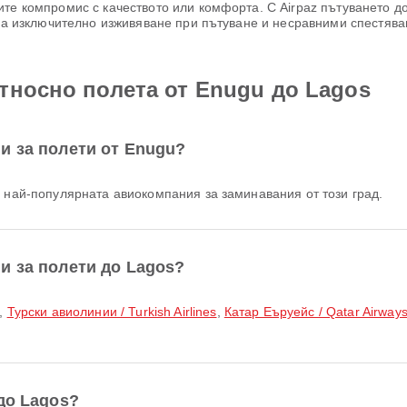
те компромис с качеството или комфорта. С Airpaz пътуването до
 за изключително изживяване при пътуване и несравними спестява
тносно полета от Enugu до Lagos
и за полети от Enugu?
, най-популярната авиокомпания за заминавания от този град.
и за полети до Lagos?
,
Турски авиолинии / Turkish Airlines
,
Катар Еъруейс / Qatar Airway
до Lagos?