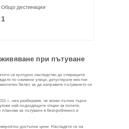
Общо дестинации
1
зживяване при пътуване
атото си културно наследство до спиращите
ождате по оживени улици, дегустирате местни
амолетен билет, за да направите пътуването си
11 г., ние разбираме, че всеки пътник търси
едложи най-подходящите опции за полети,
е планове за пътуване в безпроблемно и
невероятно достъпни цени. Насладете се на