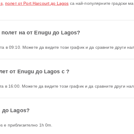
os
,
полет от Port Harcourt до Lagos
са най-популярните градски ма
 полет на от Enugu до Lagos?
та в 09:10. Можете да видите този график и да сравните други нал
лет от Enugu до Lagos с ?
та в 16:00. Можете да видите този график и да сравните други нал
u до Lagos?
os е приблизително 1h 0m.