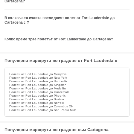
Cartagena?
В колко часа излита последният полет от Fort Lauderdale до
Cartagena с ?
Колко време трае полетът от Fort Lauderdale до Cartagena?
Популярни маршрути по градове от Fort Lauderdale
Полети от Fort Lauderdale до Memphis
Полети от Fort Lauderdale до New York
Полети от Fort Lauderdale до Huntsville
Полети от Fort Lauderdale до Kingston
Полети от Fort Lauderdale до Medellín
Полети от Fort Lauderdale до Guatemala
Полети от Fort Lauderdale до Phoenix
Полети от Fort Lauderdale до Boston
Полети от Fort Lauderdale до Norfolk
Полети от Fort Lauderdale до Columbus OH
Полети от Fort Lauderdale до San Pedro Sula
Популярни маршрути по градове към Cartagena