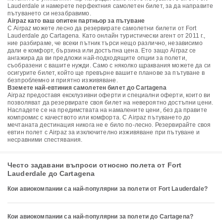
Lauderdale и намерете перфектния самолетен билет, за да направите
пътуването си незабравимо.
Airpaz като ваш опитен партньор за пътуване
С Airpaz можете лесно да резервирате самолетни билети от Fort
Lauderdale до Cartagena. Като онлайн туристически агент от 2011 г.,
ние разбираме, че всеки пътник търси нещо различно, независимо
дали е комфорт, бързина или достъпна цена. Ето защо Airpaz се
ангажира да ви предложи най-подходящите опции за полети,
съобразени с вашите нужди. Само с няколко щраквания можете да си
осигурите билет, който ще превърне вашите планове за пътуване в
безпроблемно и приятно изживяване.
Вземете най-евтиния самолетен билет до Cartagena
Airpaz предоставя ексклузивни оферти и специални оферти, които ви
позволяват да резервирате своя билет на невероятно достъпни цени.
Насладете се на предимствата на намалените цени, без да правите
компромис с качеството или комфорта. С Airpaz пътуването до
мечтаната дестинация никога не е било по-лесно. Резервирайте своя
евтин полет с Airpaz за изключително изживяване при пътуване и
несравними спестявания.
Често задавани въпроси относно полета от Fort
Lauderdale до Cartagena
Кои авиокомпании са най-популярни за полети от Fort Lauderdale?
Кои авиокомпании са най-популярни за полети до Cartagena?