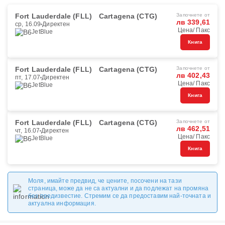
Fort Lauderdale (FLL)
Cartagena (CTG)
Започнете от
лв 339,61
ср, 16.09
Директен
Цена/ Пакс
JetBlue
Книга
Fort Lauderdale (FLL)
Cartagena (CTG)
Започнете от
лв 402,43
пт, 17.07
Директен
Цена/ Пакс
JetBlue
Книга
Fort Lauderdale (FLL)
Cartagena (CTG)
Започнете от
лв 462,51
чт, 16.07
Директен
Цена/ Пакс
JetBlue
Книга
Моля, имайте предвид, че цените, посочени на тази
страница, може да не са актуални и да подлежат на промяна
без предизвестие. Стремим се да предоставим най-точната и
актуална информация.