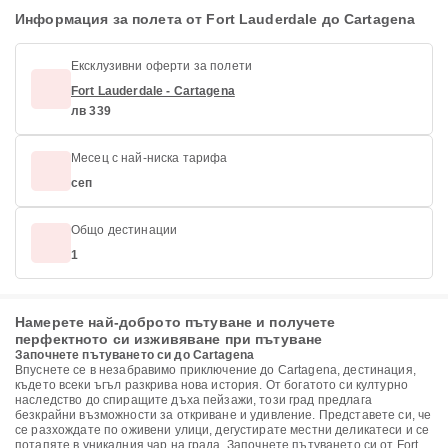
Информация за полета от Fort Lauderdale до Cartagena
Ексклузивни оферти за полети
Fort Lauderdale - Cartagena
лв 339
Месец с най-ниска тарифа
сеп
Общо дестинации
1
Намерете най-доброто пътуване и получете
перфектното си изживяване при пътуване
Започнете пътуването си до Cartagena
Впуснете се в незабравимо приключение до Cartagena, дестинация,
където всеки ъгъл разкрива нова история. От богатото си културно
наследство до спиращите дъха пейзажи, този град предлага
безкрайни възможности за откриване и удивление. Представете си, че
се разхождате по оживени улици, дегустирате местни деликатеси и се
потапяте в уникалния чар на града. Започнете пътуването си от Fort