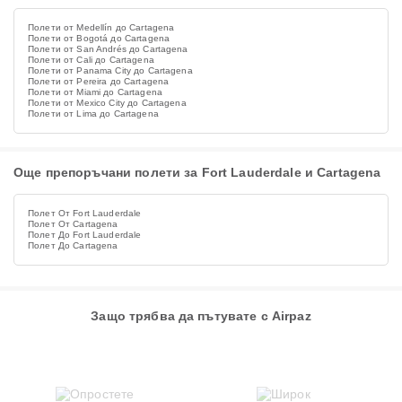
Полети от Medellín до Cartagena
Полети от Bogotá до Cartagena
Полети от San Andrés до Cartagena
Полети от Cali до Cartagena
Полети от Panama City до Cartagena
Полети от Pereira до Cartagena
Полети от Miami до Cartagena
Полети от Mexico City до Cartagena
Полети от Lima до Cartagena
Още препоръчани полети за Fort Lauderdale и Cartagena
Полет От Fort Lauderdale
Полет От Cartagena
Полет До Fort Lauderdale
Полет До Cartagena
Защо трябва да пътувате с Airpaz