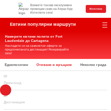
Вземете тонове ексклузивни
промоции само на Airpaz App.
Изтегляне
Изтеглете сега!
Евтини популярни маршрути
Намерете евтини полети от Fort
Lauderdale до Cartagena
Насладете се на самолетни оферти за
предпочитаната дестинация! Резервирайте
сега!
Еднопосочен
Отиване и връщане
Няколко града
От
Произход
До
Дестинация