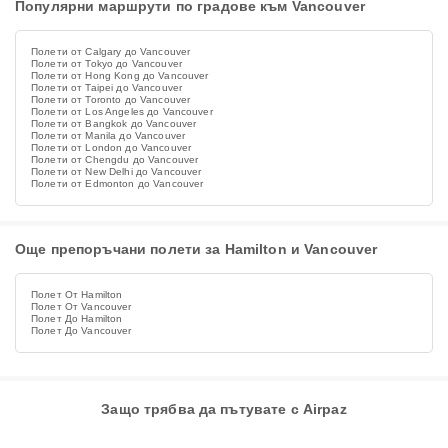
Популярни маршрути по градове към Vancouver
Полети от Calgary до Vancouver
Полети от Tokyo до Vancouver
Полети от Hong Kong до Vancouver
Полети от Taipei до Vancouver
Полети от Toronto до Vancouver
Полети от Los Angeles до Vancouver
Полети от Bangkok до Vancouver
Полети от Manila до Vancouver
Полети от London до Vancouver
Полети от Chengdu до Vancouver
Полети от New Delhi до Vancouver
Полети от Edmonton до Vancouver
Още препоръчани полети за Hamilton и Vancouver
Полет От Hamilton
Полет От Vancouver
Полет До Hamilton
Полет До Vancouver
Защо трябва да пътувате с Airpaz