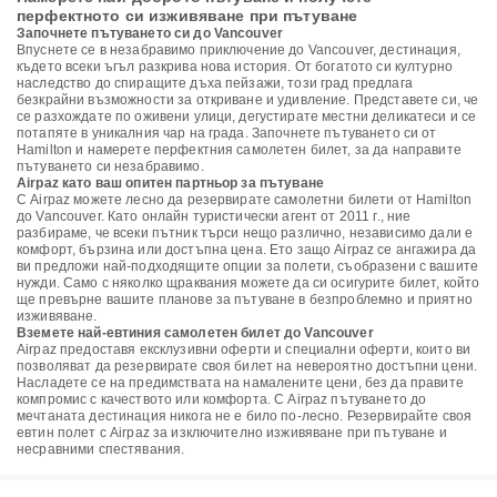
перфектното си изживяване при пътуване
Започнете пътуването си до Vancouver
Впуснете се в незабравимо приключение до Vancouver, дестинация,
където всеки ъгъл разкрива нова история. От богатото си културно
наследство до спиращите дъха пейзажи, този град предлага
безкрайни възможности за откриване и удивление. Представете си, че
се разхождате по оживени улици, дегустирате местни деликатеси и се
потапяте в уникалния чар на града. Започнете пътуването си от
Hamilton и намерете перфектния самолетен билет, за да направите
пътуването си незабравимо.
Airpaz като ваш опитен партньор за пътуване
С Airpaz можете лесно да резервирате самолетни билети от Hamilton
до Vancouver. Като онлайн туристически агент от 2011 г., ние
разбираме, че всеки пътник търси нещо различно, независимо дали е
комфорт, бързина или достъпна цена. Ето защо Airpaz се ангажира да
ви предложи най-подходящите опции за полети, съобразени с вашите
нужди. Само с няколко щраквания можете да си осигурите билет, който
ще превърне вашите планове за пътуване в безпроблемно и приятно
изживяване.
Вземете най-евтиния самолетен билет до Vancouver
Airpaz предоставя ексклузивни оферти и специални оферти, които ви
позволяват да резервирате своя билет на невероятно достъпни цени.
Насладете се на предимствата на намалените цени, без да правите
компромис с качеството или комфорта. С Airpaz пътуването до
мечтаната дестинация никога не е било по-лесно. Резервирайте своя
евтин полет с Airpaz за изключително изживяване при пътуване и
несравними спестявания.