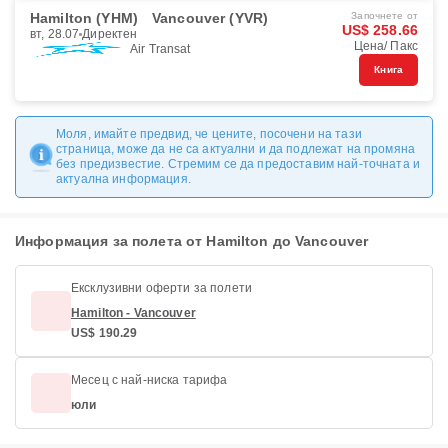
Hamilton (YHM)
Vancouver (YVR)
Започнете от
US$ 258.66
вт, 28.07
Директен
Цена/ Пакс
Air Transat
Книга
Моля, имайте предвид, че цените, посочени на тази
страница, може да не са актуални и да подлежат на промяна
без предизвестие. Стремим се да предоставим най-точната и
актуална информация.
Информация за полета от Hamilton до Vancouver
Ексклузивни оферти за полети
Hamilton - Vancouver
US$ 190.29
Месец с най-ниска тарифа
юли