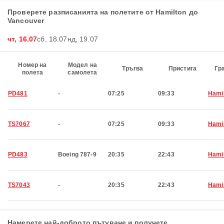
Проверете разписанията на полетите от Hamilton до
Vancouver
чт, 16.07
сб, 18.07
нд, 19.07
Номер на
Модел на
Тръгва
Пристига
Гр
полета
самолета
PD481
-
07:25
09:33
Hami
TS7067
-
07:25
09:33
Hami
PD483
Boeing 787-9
20:35
22:43
Hami
TS7043
-
20:35
22:43
Hami
Намерете най-доброто пътуване и получете