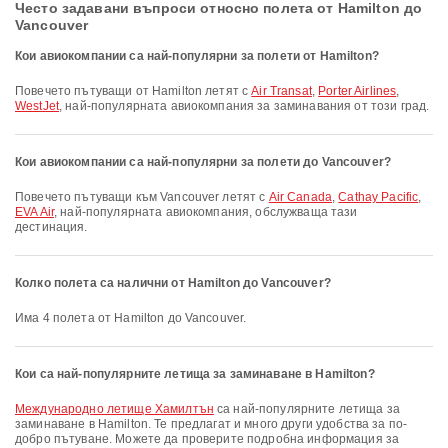
Често задавани въпроси относно полета от Hamilton до
Vancouver
Кои авиокомпании са най-популярни за полети от Hamilton?
Повечето пътуващи от Hamilton летят с
Air Transat
,
Porter Airlines
,
WestJet
, най-популярната авиокомпания за заминавания от този град.
Кои авиокомпании са най-популярни за полети до Vancouver?
Повечето пътуващи към Vancouver летят с
Air Canada
,
Cathay Pacific
,
EVA Air
, най-популярната авиокомпания, обслужваща тази
дестинация.
Колко полета са налични от Hamilton до Vancouver?
Има 4 полета от Hamilton до Vancouver.
Кои са най-популярните летища за заминаване в Hamilton?
Международно летище Хамилтън
са най-популярните летища за
заминаване в Hamilton. Те предлагат и много други удобства за по-
добро пътуване. Можете да проверите подробна информация за