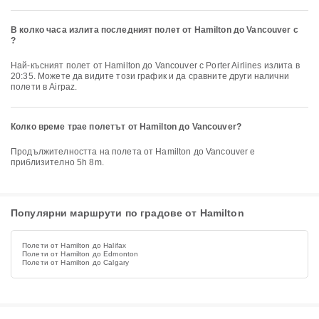
В колко часа излита последният полет от Hamilton до Vancouver с
?
Най-късният полет от Hamilton до Vancouver с Porter Airlines излита в
20:35. Можете да видите този график и да сравните други налични
полети в Airpaz.
Колко време трае полетът от Hamilton до Vancouver?
Продължителността на полета от Hamilton до Vancouver е
приблизително 5h 8m.
Популярни маршрути по градове от Hamilton
Полети от Hamilton до Halifax
Полети от Hamilton до Edmonton
Полети от Hamilton до Calgary