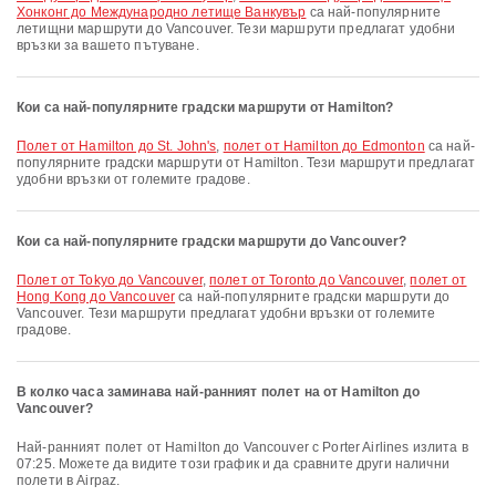
Хонконг до Международно летище Ванкувър
са най-популярните
летищни маршрути до Vancouver. Тези маршрути предлагат удобни
връзки за вашето пътуване.
Кои са най-популярните градски маршрути от Hamilton?
полет от Hamilton до St. John's
,
полет от Hamilton до Edmonton
са най-
популярните градски маршрути от Hamilton. Тези маршрути предлагат
удобни връзки от големите градове.
Кои са най-популярните градски маршрути до Vancouver?
полет от Tokyo до Vancouver
,
полет от Toronto до Vancouver
,
полет от
Hong Kong до Vancouver
са най-популярните градски маршрути до
Vancouver. Тези маршрути предлагат удобни връзки от големите
градове.
В колко часа заминава най-ранният полет на от Hamilton до
Vancouver?
Най-ранният полет от Hamilton до Vancouver с Porter Airlines излита в
07:25. Можете да видите този график и да сравните други налични
полети в Airpaz.