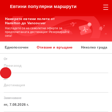
Евтини популярни маршрути
Намерете евтини полети от
Hamilton до Vancouver
Насладете се на самолетни оферти за
предпочитаната дестинация! Резервирайте
сега!
Еднопосочен
Отиване и връщане
Няколко града
От
Произход
До
Дестинация
Заминаване
пт, 7.08.2026 г.