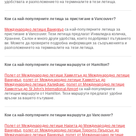
удобствата и разположението на терминалите в тези летища.
Кои са най-популярните летища за пристигане в Vancouver?
Международно летище Ванкувър
са най-популярните летища за
пристигане в Vancouver. Тези летища предлагат Инвалидна количка,
Хранене, Салон и много други удобства, които подобряват пътуването
ви. Можете да проверите подробна информация за съоръженията и
разположението на терминалите на тези летища.
Кои са най-популярните летищни маршрути от Hamilton?
полет от Международно летище Хамилтън до Международно летище
Ванкувър
,
полет от Международно летище Хамилтън до
Международно летище Халифакс
,
полет от Международно летище
Хамилтън до St John's International Airport
са най-популярните
летищни маршрути от Hamilton. Тези маршрути предлагат удобни
връзки за вашето пътуване.
Кои са най-популярните летищни маршрути до Vancouver?
полет от Международно летище Нарита до Международно летище
Ванкувър
,
полет от Международно летище Торонто Пиърсън до
Международно летище Ванкувър
,
полет от Международно летище