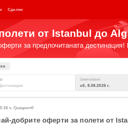
и
Сделки
олети от Istanbul до Alg
оферти за предпочитаната дестинация! 
ика
До
Заминаване
сб, 8.08.2026 г.
20:36 ч. Гринуич+0
ай-добрите оферти за полети от Istan