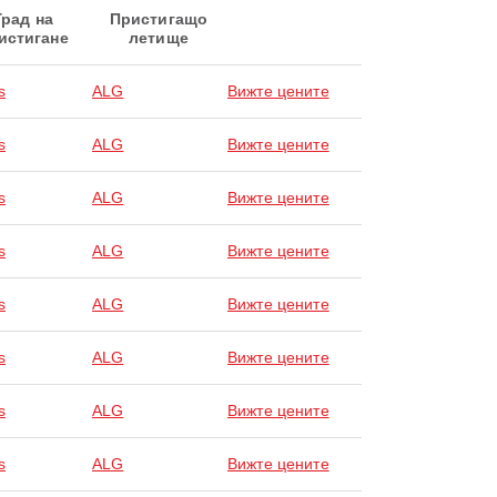
Град на
Пристигащо
истигане
летище
s
ALG
Вижте цените
s
ALG
Вижте цените
s
ALG
Вижте цените
s
ALG
Вижте цените
s
ALG
Вижте цените
s
ALG
Вижте цените
s
ALG
Вижте цените
s
ALG
Вижте цените