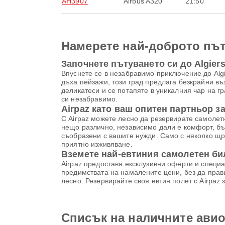
AH3907
Airbus A320
21:50
Намерете най-доброто път
Започнете пътуването си до Algier
Впуснете се в незабравимо приключение до Algi
дъха пейзажи, този град предлага безкрайни въ
деликатеси и се потапяте в уникалния чар на г
си незабравимо.
Airpaz като ваш опитен партньор з
С Airpaz можете лесно да резервирате самолетни 
нещо различно, независимо дали е комфорт, бъ
съобразени с вашите нужди. Само с няколко щр
приятно изживяване.
Вземете най-евтиния самолетен бил
Airpaz предоставя ексклузивни оферти и специа
предимствата на намалените цени, без да прави
лесно. Резервирайте своя евтин полет с Airpaz
Списък на наличните авиок