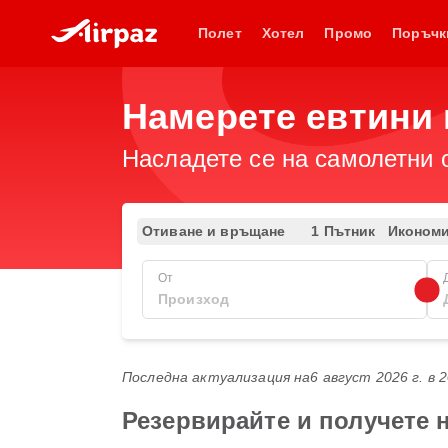
Полет
Хотел
Промо
Поръчк
Намерете евтини п
Насладете се на самолетни 
Отиване и връщане
1 Пътник
Иконом
От
Последна актуализация на
6 август 2026 г. в 
Резервирайте и получете н