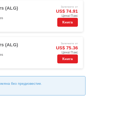
Започнете от
rs (ALG)
US$ 74.91
Цена/ Пакс
es
Книга
Започнете от
rs (ALG)
US$ 75.36
Цена/ Пакс
es
Книга
ромяна без предизвестие.