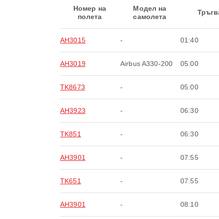
Номер на
Модел на
Тръгв
полета
самолета
AH3015
-
01:40
AH3019
Airbus A330-200
05:00
TK8673
-
05:00
AH3923
-
06:30
TK851
-
06:30
AH3901
-
07:55
TK651
-
07:55
AH3901
-
08:10