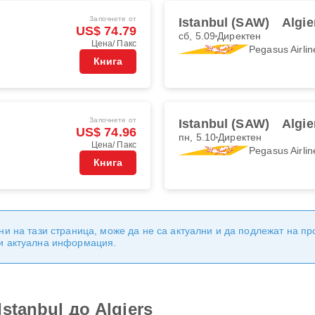
Започнете от
Istanbul (SAW)
Algie
US$ 74.79
сб, 5.09
Директен
Цена/ Пакс
Pegasus Airlin
Книга
Започнете от
Istanbul (SAW)
Algie
US$ 74.96
пн, 5.10
Директен
Цена/ Пакс
Pegasus Airlin
Книга
ни на тази страница, може да не са актуални и да подлежат на п
 и актуална информация.
stanbul до Algiers