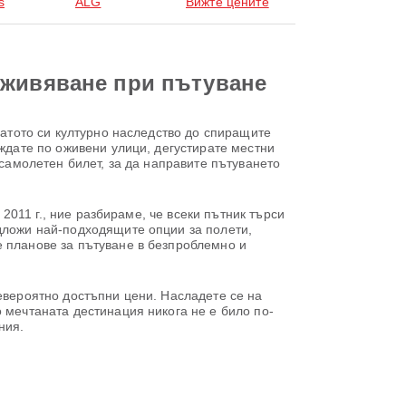
s
ALG
Вижте цените
зживяване при пътуване
гатото си културно наследство до спиращите
ождате по оживени улици, дегустирате местни
 самолетен билет, за да направите пътуването
 2011 г., ние разбираме, че всеки пътник търси
едложи най-подходящите опции за полети,
е планове за пътуване в безпроблемно и
невероятно достъпни цени. Насладете се на
 мечтаната дестинация никога не е било по-
ния.