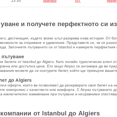
23:30
Istanbul
IST
Algier
уване и получете перфектното си и
s
ers, дестинация, където всеки ъгъл разкрива нова история. От бо
зможности за откриване и удивление. Представете си, че се разх
рада. Започнете пътуването си от Istanbul и намерете перфектния
а пътуване
билети от Istanbul до Algiers. Като онлайн туристически агент от
рзина или достъпна цена. Ето защо Airpaz се ангажира да ви пр
аквания можете да си осигурите билет, който ще превърне вашит
ет до Algiers
лни оферти, които ви позволяват да резервирате своя билет на 
те компромис с качеството или комфорта. С Airpaz пътуването до
 за изключително изживяване при пътуване и несравними спестява
омпании от Istanbul до Algiers