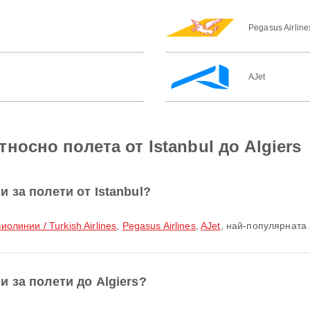
Pegasus Airline
AJet
носно полета от Istanbul до Algiers
 за полети от Istanbul?
иолинии / Turkish Airlines
,
Pegasus Airlines
,
AJet
, най-популярната
 за полети до Algiers?