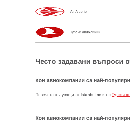
Air Algerie
Турски авиолинии
Често задавани въпроси от
Кои авиокомпании са най-популярни
Повечето пътуващи от Istanbul летят с
Турски ав
Кои авиокомпании са най-популярни