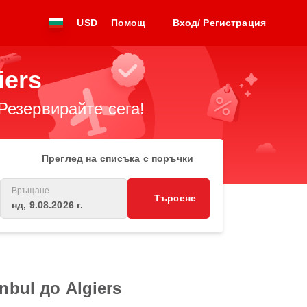
USD
Помощ
Вход/ Регистрация
iers
Резервирайте сега!
Преглед на списъка с поръчки
Връщане
Търсене
нд, 9.08.2026 г.
bul до Algiers