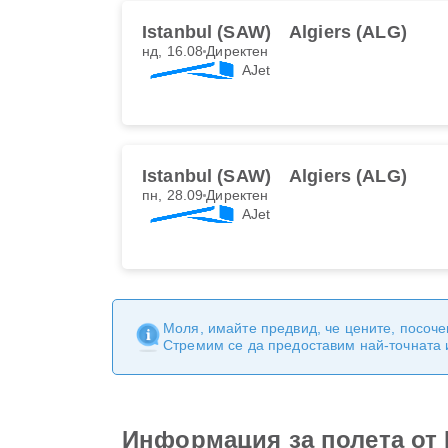
Istanbul (SAW)
Algiers (ALG)
нд, 16.08
Директен
AJet
Istanbul (SAW)
Algiers (ALG)
пн, 28.09
Директен
AJet
Моля, имайте предвид, че цените, посоче
Стремим се да предоставим най-точната
Информация за полета от I