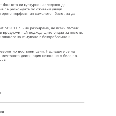
т богатото си културно наследство до
че се разхождате по оживени улици,
амерете перфектния самолетен билет, за да
т от 2011 г., ние разбираме, че всеки пътник
ви предложи най-подходящите опции за полети,
е планове за пътуване в безпроблемно и
невероятно достъпни цени. Насладете се на
 мечтаната дестинация никога не е било по-
ния.
s
нии