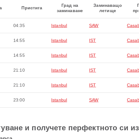
Град на
Заминаващо
а
Пристига
заминаване
летище
пр
04:35
Istanbul
SAW
Casab
14:55
Istanbul
IST
Casab
14:55
Istanbul
IST
Casab
21:10
Istanbul
IST
Casab
21:10
Istanbul
IST
Casab
23:00
Istanbul
SAW
Casab
уване и получете перфектното си и
lanca