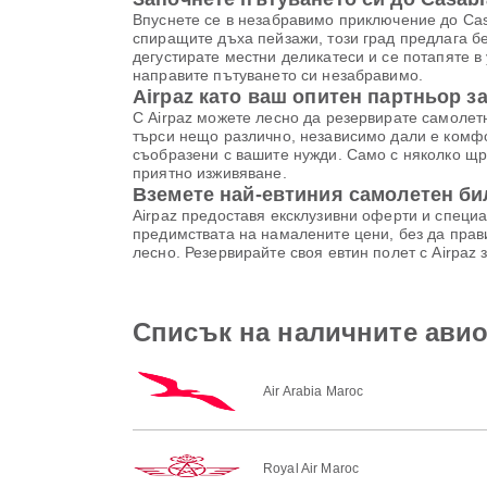
Впуснете се в незабравимо приключение до Casa
спиращите дъха пейзажи, този град предлага бе
дегустирате местни деликатеси и се потапяте в
направите пътуването си незабравимо.
Airpaz като ваш опитен партньор з
С Airpaz можете лесно да резервирате самолетни
търси нещо различно, независимо дали е комфо
съобразени с вашите нужди. Само с няколко щр
приятно изживяване.
Вземете най-евтиния самолетен би
Airpaz предоставя ексклузивни оферти и специа
предимствата на намалените цени, без да прави
лесно. Резервирайте своя евтин полет с Airpaz
Списък на наличните авио
Air Arabia Maroc
Royal Air Maroc