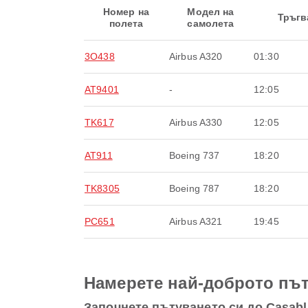
Номер на
Модел на
Тръгв
полета
самолета
3O438
Airbus A320
01:30
AT9401
-
12:05
TK617
Airbus A330
12:05
AT911
Boeing 737
18:20
TK8305
Boeing 787
18:20
PC651
Airbus A321
19:45
Намерете най-доброто път
Започнете пътуването си до Casab