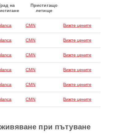
Град на
Пристигащо
истигане
летище
lanca
CMN
Вижте цените
lanca
CMN
Вижте цените
lanca
CMN
Вижте цените
lanca
CMN
Вижте цените
lanca
CMN
Вижте цените
lanca
CMN
Вижте цените
зживяване при пътуване