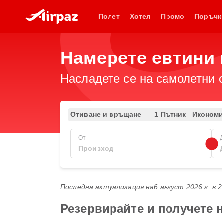
Полет
Хотел
Промо
Поръчк
Намерете евтини п
Насладете се на самолетни 
Отиване и връщане
1 Пътник
Иконом
От
Последна актуализация на
6 август 2026 г. в 
Резервирайте и получете н