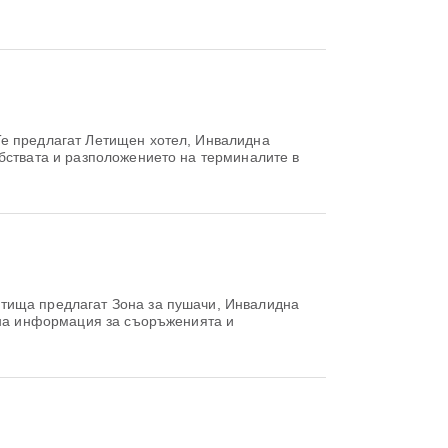
Те предлагат Летищен хотел, Инвалидна
обствата и разположението на терминалите в
етища предлагат Зона за пушачи, Инвалидна
обна информация за съоръженията и