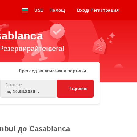
USD
Помощ
Вход/ Регистрация
sablanca
Резервирайте сега!
Преглед на списъка с поръчки
Връщане
Търсене
пн, 10.08.2026 г.
nbul до Casablanca