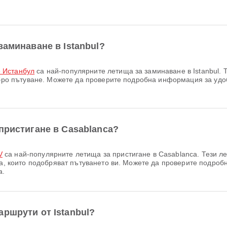
заминаване в Istanbul?
 Истанбул
са най-популярните летища за заминаване в Istanbul. 
добро пътуване. Можете да проверите подробна информация за уд
пристигане в Casablanca?
V
са най-популярните летища за пристигане в Casablanca. Тези л
тва, които подобряват пътуването ви. Можете да проверите подр
а.
ршрути от Istanbul?