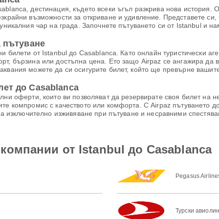
blanca, дестинация, където всеки ъгъл разкрива нова история. О
зкрайни възможности за откриване и удивление. Представете си, 
 уникалния чар на града. Започнете пътуването си от Istanbul и н
а пътуване
 билети от Istanbul до Casablanca. Като онлайн туристически аген
рт, бързина или достъпна цена. Ето защо Airpaz се ангажира да 
аквания можете да си осигурите билет, който ще превърне вашит
лет до Casablanca
лни оферти, които ви позволяват да резервирате своя билет на 
те компромис с качеството или комфорта. С Airpaz пътуването до
 за изключително изживяване при пътуване и несравними спестява
компании от Istanbul до Casablanca
Pegasus Airline
Турски авиоли