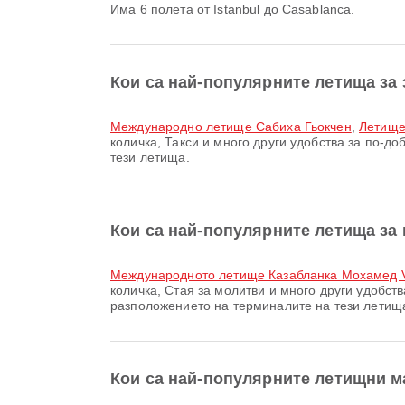
Има 6 полета от Istanbul до Casablanca.
Кои са най-популярните летища за 
Международно летище Сабиха Гьокчен
,
Летище
количка, Такси и много други удобства за по-
тези летища.
Кои са най-популярните летища за 
международното летище Казабланка Мохамед 
количка, Стая за молитви и много други удобс
разположението на терминалите на тези летищ
Кои са най-популярните летищни ма