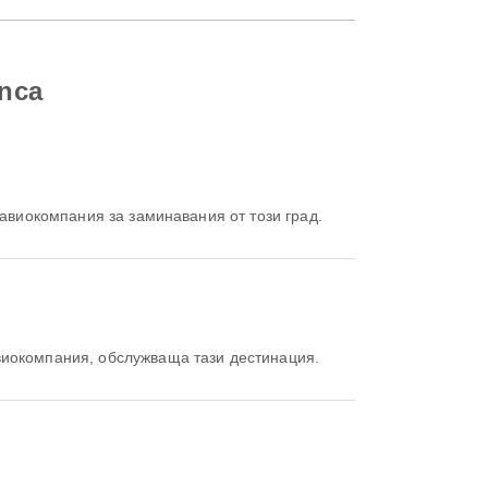
anca
 авиокомпания за заминавания от този град.
виокомпания, обслужваща тази дестинация.