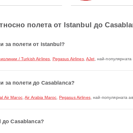
носно полета от Istanbul до Casabl
 за полети от Istanbul?
иолинии / Turkish Airlines
,
Pegasus Airlines
,
AJet
, най-популярната
и за полети до Casablanca?
al Air Maroc
,
Air Arabia Maroc
,
Pegasus Airlines
, най-популярната а
l до Casablanca?