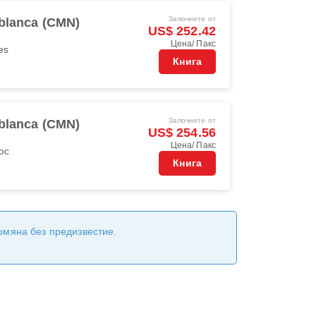
Започнете от
blanca (CMN)
US$ 252.42
Цена/ Пакс
es
Книга
Започнете от
blanca (CMN)
US$ 254.56
Цена/ Пакс
oc
Книга
ромяна без предизвестие.