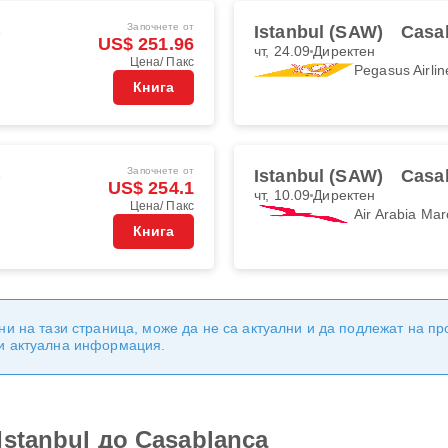
Започнете от
)
Istanbul (SAW)
Casa
US$ 251.96
чт, 24.09
Директен
Цена/ Пакс
Pegasus Airlin
Книга
Започнете от
)
Istanbul (SAW)
Casa
US$ 254.1
чт, 10.09
Директен
Цена/ Пакс
Air Arabia Mar
Книга
ни на тази страница, може да не са актуални и да подлежат на п
 и актуална информация.
stanbul до Casablanca