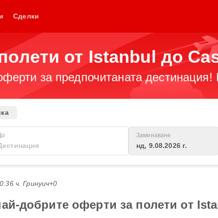
и
Сделки
олети от Istanbul до Ca
оферти за предпочитаната дестинация! 
ика
До
Заминаване
нд, 9.08.2026 г.
20:36 ч. Гринуич+0
ай-добрите оферти за полети от Ista