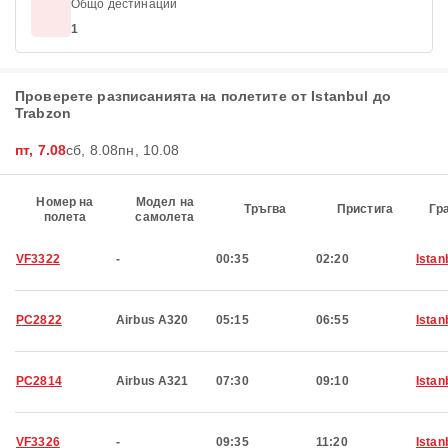
Общо дестинации
1
Проверете разписанията на полетите от Istanbul до
Trabzon
пт, 7.08
сб, 8.08
пн, 10.08
Номер на
Модел на
Тръгва
Пристига
Гр
полета
самолета
VF3322
-
00:35
02:20
Istan
PC2822
Airbus A320
05:15
06:55
Istan
PC2814
Airbus A321
07:30
09:10
Istan
VF3326
-
09:35
11:20
Istan