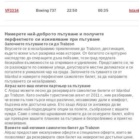
VF3334
Boeing 737
22:50
00:35
Istan
Намерете най-доброто пътуване и получете
перфектното си изживяване при пътуване
Започнете пътуването си до Trabzon
Впуснете се в незабравимо приключение до Trabzon, дестинация,
където всеки ъгъл разкрива нова история. От богатото си културно
наследство до спиращите дъха пейзажи, този град предлага
безкрайни възможности за откриване и удивление. Представете си, че
се разхождате по оживени улици, дегустирате местни деликатеси и се
потапяте в уникалния чар на града. Започнете пътуването си от
Istanbul и намерете перфектния самолетен билет, за да направите
пътуването си незабравимо.
Airpaz като ваш опитен партньор за пътуване
С Airpaz можете лесно да резервирате самолетни билети от Istanbul
до Trabzon. Като онлайн туристически агент от 2011 г., ние разбираме,
че всеки пътник търси нещо различно, независимо дали е комфорт,
бързина или достъпна цена. Ето защо Airpaz се ангажира да ви
предложи най-подходящите опции за полети, съобразени с вашите
нужди. Само с няколко щраквания можете да си осигурите билет, който
ще превърне вашите планове за пътуване в безпроблемно и приятно
изживяване.
Вземете най-евтиния самолетен билет до Trabzon
Airpaz предоставя ексклузивни оферти и специални оферти, които ви
позволяват да резервирате своя билет на невероятно достъпни цени.