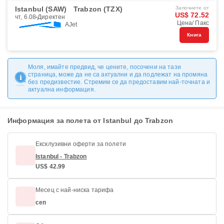
Istanbul (SAW)
Trabzon (TZX)
Започнете от
US$ 72.52
чт, 6.08
Директен
Цена/ Пакс
AJet
Книга
Моля, имайте предвид, че цените, посочени на тази
страница, може да не са актуални и да подлежат на промяна
без предизвестие. Стремим се да предоставим най-точната и
актуална информация.
Информация за полета от Istanbul до Trabzon
Ексклузивни оферти за полети
Istanbul - Trabzon
US$ 42.99
Месец с най-ниска тарифа
сеп