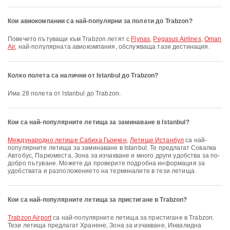
Кои авиокомпании са най-популярни за полети до Trabzon?
Повечето пътуващи към Trabzon летят с
Flynas
,
Pegasus Airlines
,
Oman
Air
, най-популярната авиокомпания, обслужваща тази дестинация.
Колко полета са налични от Istanbul до Trabzon?
Има 28 полета от Istanbul до Trabzon.
Кои са най-популярните летища за заминаване в Istanbul?
Международно летище Сабиха Гьокчен
,
Летище Истанбул
са най-
популярните летища за заминаване в Istanbul. Те предлагат Совалка
Автобус, Паркоместа, Зона за изчакване и много други удобства за по-
добро пътуване. Можете да проверите подробна информация за
удобствата и разположението на терминалите в тези летища.
Кои са най-популярните летища за пристигане в Trabzon?
Trabzon Airport
са най-популярните летища за пристигане в Trabzon.
Тези летища предлагат Хранене, Зона за изчакване, Инвалидна