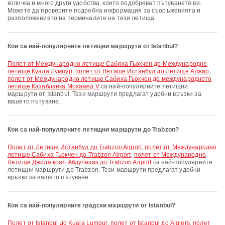
количка и много други удобства, които подобряват пътуването ви.
Можете да проверите подробна информация за съоръженията и
разположението на терминалите на тези летища.
Кои са най-популярните летищни маршрути от Istanbul?
полет от Международно летище Сабиха Гьокчен до Международно
летище Куала Лумпур
,
полет от Летище Истанбул до Летище Алжир
,
полет от Международно летище Сабиха Гьокчен до международното
летище Казабланка Мохамед V
са най-популярните летищни
маршрути от Istanbul. Тези маршрути предлагат удобни връзки за
вашето пътуване.
Кои са най-популярните летищни маршрути до Trabzon?
полет от Летище Истанбул до Trabzon Airport
,
полет от Международно
летище Сабиха Гьокчен до Trabzon Airport
,
полет от Международно
Летище Джида крал Абдулазиз до Trabzon Airport
са най-популярните
летищни маршрути до Trabzon. Тези маршрути предлагат удобни
връзки за вашето пътуване.
Кои са най-популярните градски маршрути от Istanbul?
полет от Istanbul до Kuala Lumpur
,
полет от Istanbul до Algiers
,
полет