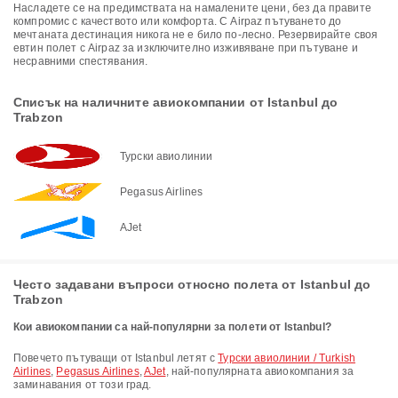
Насладете се на предимствата на намалените цени, без да правите
компромис с качеството или комфорта. С Airpaz пътуването до
мечтаната дестинация никога не е било по-лесно. Резервирайте своя
евтин полет с Airpaz за изключително изживяване при пътуване и
несравними спестявания.
Списък на наличните авиокомпании от Istanbul до
Trabzon
Турски авиолинии
Pegasus Airlines
AJet
Често задавани въпроси относно полета от Istanbul до
Trabzon
Кои авиокомпании са най-популярни за полети от Istanbul?
Повечето пътуващи от Istanbul летят с
Турски авиолинии / Turkish
Airlines
,
Pegasus Airlines
,
AJet
, най-популярната авиокомпания за
заминавания от този град.