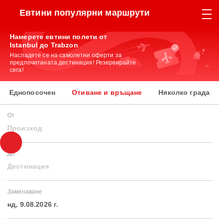
Евтини популярни маршрути
Намерете евтини полети от
Istanbul до Trabzon
Насладете се на самолетни оферти за
предпочитаната дестинация! Резервирайте
сега!
Еднопосочен
Отиване и връщане
Няколко града
От
Произход
До
Дестинация
Заминаване
нд, 9.08.2026 г.