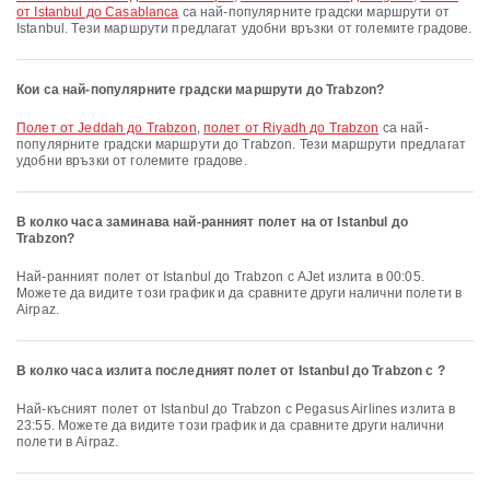
от Istanbul до Casablanca
са най-популярните градски маршрути от
Istanbul. Тези маршрути предлагат удобни връзки от големите градове.
Кои са най-популярните градски маршрути до Trabzon?
полет от Jeddah до Trabzon
,
полет от Riyadh до Trabzon
са най-
популярните градски маршрути до Trabzon. Тези маршрути предлагат
удобни връзки от големите градове.
В колко часа заминава най-ранният полет на от Istanbul до
Trabzon?
Най-ранният полет от Istanbul до Trabzon с AJet излита в 00:05.
Можете да видите този график и да сравните други налични полети в
Airpaz.
В колко часа излита последният полет от Istanbul до Trabzon с ?
Най-късният полет от Istanbul до Trabzon с Pegasus Airlines излита в
23:55. Можете да видите този график и да сравните други налични
полети в Airpaz.