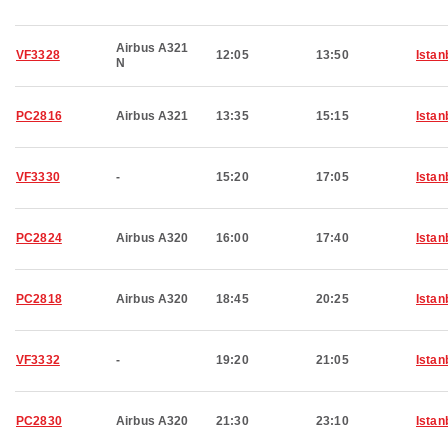
Airbus A321
VF3328
12:05
13:50
Istan
N
PC2816
Airbus A321
13:35
15:15
Istan
VF3330
-
15:20
17:05
Istan
PC2824
Airbus A320
16:00
17:40
Istan
PC2818
Airbus A320
18:45
20:25
Istan
VF3332
-
19:20
21:05
Istan
PC2830
Airbus A320
21:30
23:10
Istan