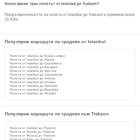
Колко време трае полетът от Istanbul до Trabzon?
Продължителността на полета от Istanbul до Trabzon е приблизително
1h 43m.
Популярни маршрути по градове от Istanbul
Полети от Istanbul до Kuala Lumpur
Полети от Istanbul до Algiers
Полети от Istanbul до Casablanca
Полети от Istanbul до Bangkok
Полети от Istanbul до Moscow
Полети от Istanbul до Cappadocia
Полети от Istanbul до Amman
Полети от Istanbul до Antalya
Полети от Istanbul до Dalaman
Полети от Istanbul до Baghdad
Полети от Istanbul до Sharjah
Популярни маршрути по градове към Trabzon
Полети от Jeddah до Trabzon
Полети от Riyadh до Trabzon
Полети от Muscat до Trabzon
Полети от Baku до Trabzon