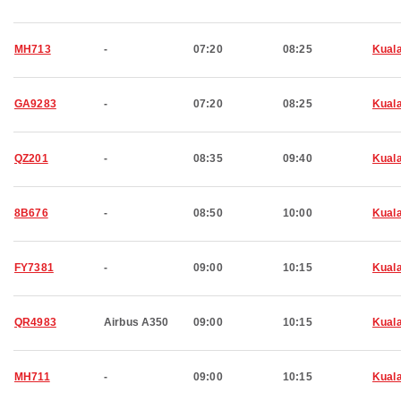
MH713
-
07:20
08:25
Kual
GA9283
-
07:20
08:25
Kual
QZ201
-
08:35
09:40
Kual
8B676
-
08:50
10:00
Kual
FY7381
-
09:00
10:15
Kual
QR4983
Airbus A350
09:00
10:15
Kual
MH711
-
09:00
10:15
Kual