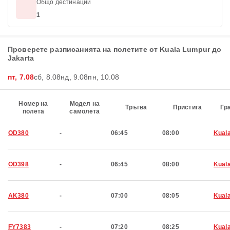
Общо дестинации
1
Проверете разписанията на полетите от Kuala Lumpur до
Jakarta
пт, 7.08
сб, 8.08
нд, 9.08
пн, 10.08
Номер на
Модел на
Тръгва
Пристига
Гр
полета
самолета
OD380
-
06:45
08:00
Kual
OD398
-
06:45
08:00
Kual
AK380
-
07:00
08:05
Kual
FY7383
-
07:20
08:25
Kual