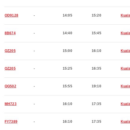
OD9128
-
14:05
15:20
Kual
8B674
-
14:40
15:45
Kual
QZ205
-
15:00
16:10
Kual
QZ205
-
15:25
16:35
Kual
QG502
-
15:55
19:10
Kual
MH723
-
16:10
17:35
Kual
FY7389
-
16:10
17:35
Kual