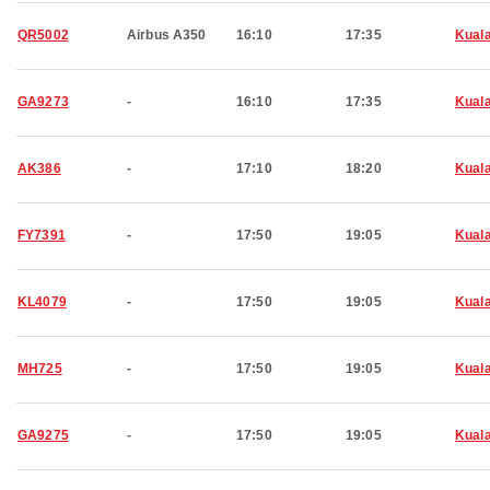
QR5002
Airbus A350
16:10
17:35
Kual
GA9273
-
16:10
17:35
Kual
AK386
-
17:10
18:20
Kual
FY7391
-
17:50
19:05
Kual
KL4079
-
17:50
19:05
Kual
MH725
-
17:50
19:05
Kual
GA9275
-
17:50
19:05
Kual