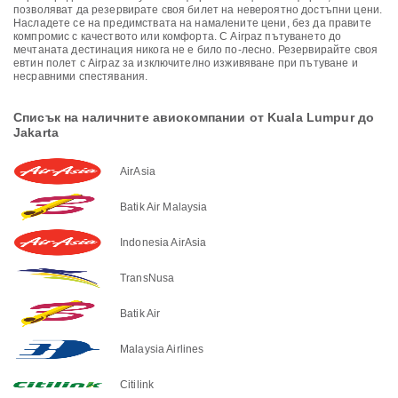
позволяват да резервирате своя билет на невероятно достъпни цени.
Насладете се на предимствата на намалените цени, без да правите
компромис с качеството или комфорта. С Airpaz пътуването до
мечтаната дестинация никога не е било по-лесно. Резервирайте своя
евтин полет с Airpaz за изключително изживяване при пътуване и
несравними спестявания.
Списък на наличните авиокомпании от Kuala Lumpur до
Jakarta
AirAsia
Batik Air Malaysia
Indonesia AirAsia
TransNusa
Batik Air
Malaysia Airlines
Citilink