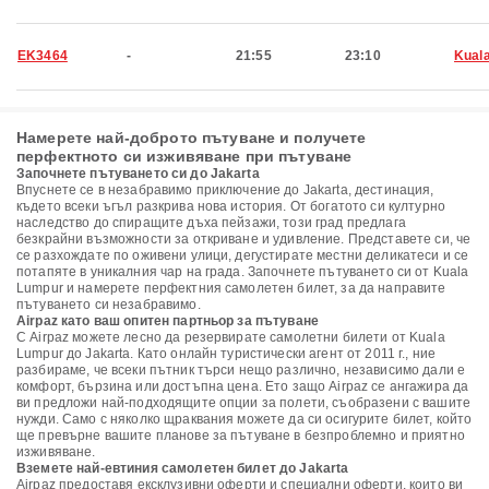
EK3464
-
21:55
23:10
Kual
Намерете най-доброто пътуване и получете
перфектното си изживяване при пътуване
Започнете пътуването си до Jakarta
Впуснете се в незабравимо приключение до Jakarta, дестинация,
където всеки ъгъл разкрива нова история. От богатото си културно
наследство до спиращите дъха пейзажи, този град предлага
безкрайни възможности за откриване и удивление. Представете си, че
се разхождате по оживени улици, дегустирате местни деликатеси и се
потапяте в уникалния чар на града. Започнете пътуването си от Kuala
Lumpur и намерете перфектния самолетен билет, за да направите
пътуването си незабравимо.
Airpaz като ваш опитен партньор за пътуване
С Airpaz можете лесно да резервирате самолетни билети от Kuala
Lumpur до Jakarta. Като онлайн туристически агент от 2011 г., ние
разбираме, че всеки пътник търси нещо различно, независимо дали е
комфорт, бързина или достъпна цена. Ето защо Airpaz се ангажира да
ви предложи най-подходящите опции за полети, съобразени с вашите
нужди. Само с няколко щраквания можете да си осигурите билет, който
ще превърне вашите планове за пътуване в безпроблемно и приятно
изживяване.
Вземете най-евтиния самолетен билет до Jakarta
Airpaz предоставя ексклузивни оферти и специални оферти, които ви