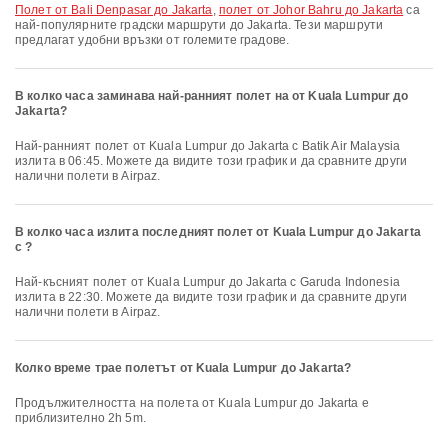
полет от Bali Denpasar до Jakarta
,
полет от Johor Bahru до Jakarta
са
най-популярните градски маршрути до Jakarta. Тези маршрути
предлагат удобни връзки от големите градове.
В колко часа заминава най-ранният полет на от Kuala Lumpur до
Jakarta?
Най-ранният полет от Kuala Lumpur до Jakarta с Batik Air Malaysia
излита в 06:45. Можете да видите този график и да сравните други
налични полети в Airpaz.
В колко часа излита последният полет от Kuala Lumpur до Jakarta
с ?
Най-късният полет от Kuala Lumpur до Jakarta с Garuda Indonesia
излита в 22:30. Можете да видите този график и да сравните други
налични полети в Airpaz.
Колко време трае полетът от Kuala Lumpur до Jakarta?
Продължителността на полета от Kuala Lumpur до Jakarta е
приблизително 2h 5m.