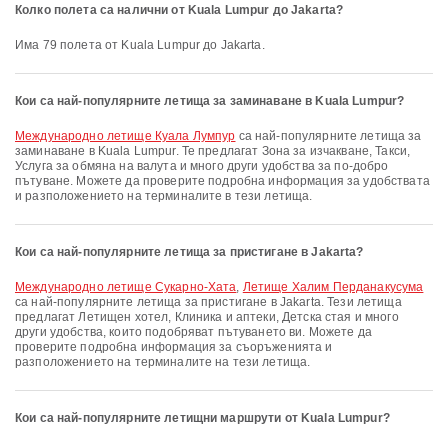
Колко полета са налични от Kuala Lumpur до Jakarta?
Има 79 полета от Kuala Lumpur до Jakarta.
Кои са най-популярните летища за заминаване в Kuala Lumpur?
Международно летище Куала Лумпур
са най-популярните летища за
заминаване в Kuala Lumpur. Те предлагат Зона за изчакване, Такси,
Услуга за обмяна на валута и много други удобства за по-добро
пътуване. Можете да проверите подробна информация за удобствата
и разположението на терминалите в тези летища.
Кои са най-популярните летища за пристигане в Jakarta?
Международно летище Сукарно-Хата
,
Летище Халим Перданакусума
са най-популярните летища за пристигане в Jakarta. Тези летища
предлагат Летищен хотел, Клиника и аптеки, Детска стая и много
други удобства, които подобряват пътуването ви. Можете да
проверите подробна информация за съоръженията и
разположението на терминалите на тези летища.
Кои са най-популярните летищни маршрути от Kuala Lumpur?