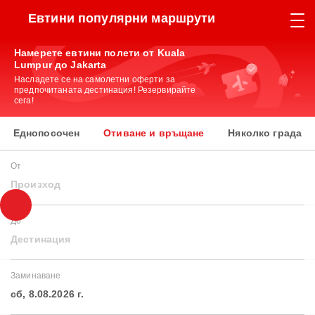
Евтини популярни маршрути
Намерете евтини полети от Kuala
Lumpur до Jakarta
Насладете се на самолетни оферти за
предпочитаната дестинация! Резервирайте
сега!
Еднопосочен
Отиване и връщане
Няколко града
От
Произход
До
Дестинация
Заминаване
сб, 8.08.2026 г.