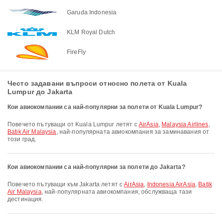
Garuda Indonesia
KLM Royal Dutch
FireFly
Често задавани въпроси относно полета от Kuala
Lumpur до Jakarta
Кои авиокомпании са най-популярни за полети от Kuala Lumpur?
Повечето пътуващи от Kuala Lumpur летят с
AirAsia
,
Malaysia Airlines
,
Batik Air Malaysia
, най-популярната авиокомпания за заминавания от
този град.
Кои авиокомпании са най-популярни за полети до Jakarta?
Повечето пътуващи към Jakarta летят с
AirAsia
,
Indonesia AirAsia
,
Batik
Air Malaysia
, най-популярната авиокомпания, обслужваща тази
дестинация.