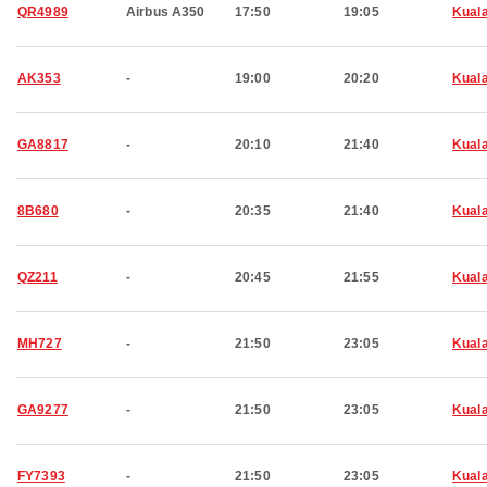
QR4989
Airbus A350
17:50
19:05
Kual
AK353
-
19:00
20:20
Kual
GA8817
-
20:10
21:40
Kual
8B680
-
20:35
21:40
Kual
QZ211
-
20:45
21:55
Kual
MH727
-
21:50
23:05
Kual
GA9277
-
21:50
23:05
Kual
FY7393
-
21:50
23:05
Kual