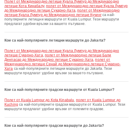
полет от Международно летище Куала Лумпур до Международно
летище Кота Кинабалу
,
полет от Международно летище Куала Лумпур
до Международно летище Сукарно-Хата
,
полет от Международно
летище Куала Лумпур до Международно летище Кучинг
са най-
популярните летищни маршрути от Kuala Lumpur. Тези маршрути
предлагат удобни връзки за вашето пътуване.
Кои са най-популярните летищни маршрути до Jakarta?
полет от Международно летище Куала Лумпур до Международно
летище Сукарно-Хата
,
полет от Международно летище Бали
Денпасар до Международно летище Сукарно-Хата
,
полет от
Международно летище Сенай до Международно летище Сукарно-
Хата
са най-популярните летищни маршрути до Jakarta. Тези
маршрути предлагат удобни връзки за вашето пътуване.
Кои са най-популярните градски маршрути от Kuala Lumpur?
полет от Kuala Lumpur до Kota Kinabalu
,
полет от Kuala Lumpur до
Kuching
са най-популярните градски маршрути от Kuala Lumpur. Тези
маршрути предлагат удобни връзки от големите градове.
Кои са най-популярните градски маршрути до Jakarta?