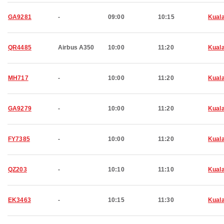
GA9281
-
09:00
10:15
Kual
QR4485
Airbus A350
10:00
11:20
Kual
MH717
-
10:00
11:20
Kual
GA9279
-
10:00
11:20
Kual
FY7385
-
10:00
11:20
Kual
QZ203
-
10:10
11:10
Kual
EK3463
-
10:15
11:30
Kual