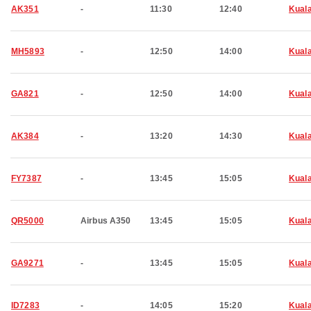
AK351
-
11:30
12:40
Kual
MH5893
-
12:50
14:00
Kual
GA821
-
12:50
14:00
Kual
AK384
-
13:20
14:30
Kual
FY7387
-
13:45
15:05
Kual
QR5000
Airbus A350
13:45
15:05
Kual
GA9271
-
13:45
15:05
Kual
ID7283
-
14:05
15:20
Kual