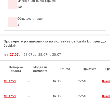
Месец с най-ниска тарифа
ное
Общо дестинации
1
Проверете разписанията на полетите от Kuala Lumpur до
Jeddah
пн, 27.07
вт, 28.07
ср, 29.07
чт, 30.07
Номер на
Модел на
Тръгва
Пристига
Гр
полета
самолета
MH4753
-
02:15
05:50
Kual
MH4753
-
02:15
05:50
Kual