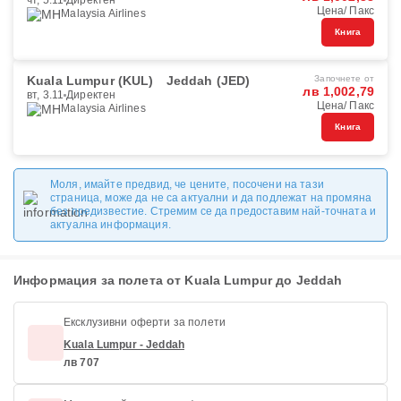
чт, 5.11
Директен
Цена/ Пакс
Malaysia Airlines
Книга
Kuala Lumpur (KUL)
Jeddah (JED)
Започнете от
лв 1,002,79
вт, 3.11
Директен
Цена/ Пакс
Malaysia Airlines
Книга
Моля, имайте предвид, че цените, посочени на тази
страница, може да не са актуални и да подлежат на промяна
без предизвестие. Стремим се да предоставим най-точната и
актуална информация.
Информация за полета от Kuala Lumpur до Jeddah
Ексклузивни оферти за полети
Kuala Lumpur - Jeddah
лв 707