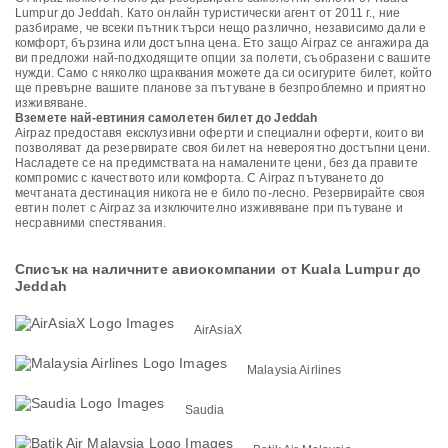
Lumpur до Jeddah. Като онлайн туристически агент от 2011 г., ние
разбираме, че всеки пътник търси нещо различно, независимо дали е
комфорт, бързина или достъпна цена. Ето защо Airpaz се ангажира да
ви предложи най-подходящите опции за полети, съобразени с вашите
нужди. Само с няколко щраквания можете да си осигурите билет, който
ще превърне вашите планове за пътуване в безпроблемно и приятно
изживяване.
Вземете най-евтиния самолетен билет до Jeddah
Airpaz предоставя ексклузивни оферти и специални оферти, които ви
позволяват да резервирате своя билет на невероятно достъпни цени.
Насладете се на предимствата на намалените цени, без да правите
компромис с качеството или комфорта. С Airpaz пътуването до
мечтаната дестинация никога не е било по-лесно. Резервирайте своя
евтин полет с Airpaz за изключително изживяване при пътуване и
несравними спестявания.
Списък на наличните авиокомпании от Kuala Lumpur до
Jeddah
AirAsiaX
Malaysia Airlines
Saudia