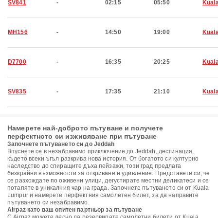
SV841
-
02:15
05:50
Kual
MH156
-
14:50
19:00
Kual
D7700
-
16:35
20:25
Kual
SV835
-
17:35
21:10
Kual
Намерете най-доброто пътуване и получете
перфектното си изживяване при пътуване
Започнете пътуването си до Jeddah
Впуснете се в незабравимо приключение до Jeddah, дестинация,
където всеки ъгъл разкрива нова история. От богатото си културно
наследство до спиращите дъха пейзажи, този град предлага
безкрайни възможности за откриване и удивление. Представете си, че
се разхождате по оживени улици, дегустирате местни деликатеси и се
потапяте в уникалния чар на града. Започнете пътуването си от Kuala
Lumpur и намерете перфектния самолетен билет, за да направите
пътуването си незабравимо.
Airpaz като ваш опитен партньор за пътуване
С Airpaz можете лесно да резервирате самолетни билети от Kuala