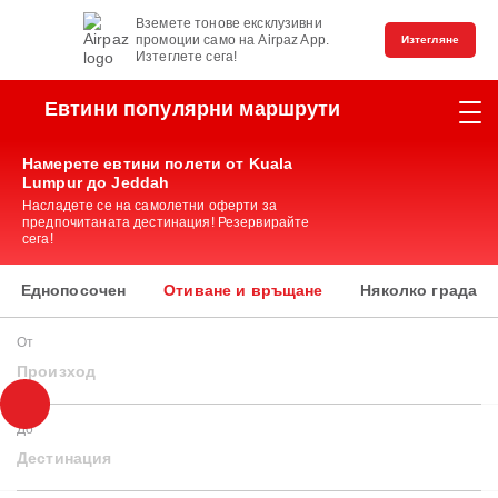
Вземете тонове ексклузивни
промоции само на Airpaz App.
Изтегляне
Изтеглете сега!
Евтини популярни маршрути
Намерете евтини полети от Kuala
Lumpur до Jeddah
Насладете се на самолетни оферти за
предпочитаната дестинация! Резервирайте
сега!
Еднопосочен
Отиване и връщане
Няколко града
От
Произход
До
Дестинация