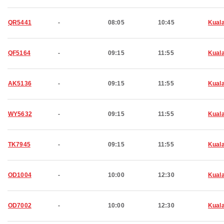
QR5441
-
08:05
10:45
Kual
QF5164
-
09:15
11:55
Kual
AK5136
-
09:15
11:55
Kual
WY5632
-
09:15
11:55
Kual
TK7945
-
09:15
11:55
Kual
OD1004
-
10:00
12:30
Kual
OD7002
-
10:00
12:30
Kual