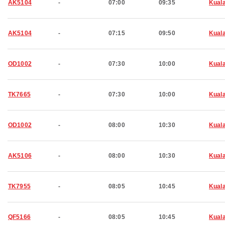
AK5104
-
07:00
09:35
Kual
AK5104
-
07:15
09:50
Kual
OD1002
-
07:30
10:00
Kual
TK7665
-
07:30
10:00
Kual
OD1002
-
08:00
10:30
Kual
AK5106
-
08:00
10:30
Kual
TK7955
-
08:05
10:45
Kual
QF5166
-
08:05
10:45
Kual