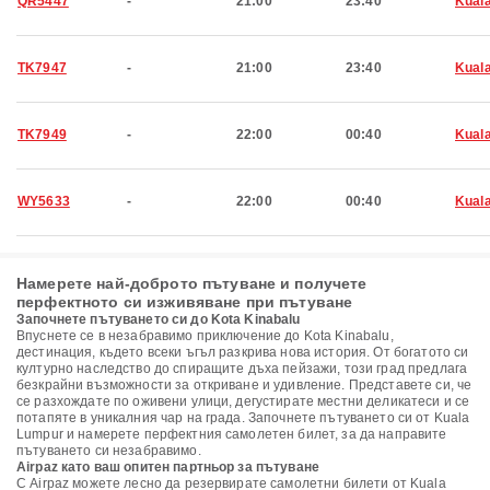
QR5447
-
21:00
23:40
Kual
TK7947
-
21:00
23:40
Kual
TK7949
-
22:00
00:40
Kual
WY5633
-
22:00
00:40
Kual
Намерете най-доброто пътуване и получете
перфектното си изживяване при пътуване
Започнете пътуването си до Kota Kinabalu
Впуснете се в незабравимо приключение до Kota Kinabalu,
дестинация, където всеки ъгъл разкрива нова история. От богатото си
културно наследство до спиращите дъха пейзажи, този град предлага
безкрайни възможности за откриване и удивление. Представете си, че
се разхождате по оживени улици, дегустирате местни деликатеси и се
потапяте в уникалния чар на града. Започнете пътуването си от Kuala
Lumpur и намерете перфектния самолетен билет, за да направите
пътуването си незабравимо.
Airpaz като ваш опитен партньор за пътуване
С Airpaz можете лесно да резервирате самолетни билети от Kuala