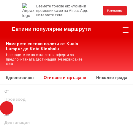
Вземете тонове ексклузивни
промоции само на Airpaz App.
Изтегляне
Изтеглете сега!
Евтини популярни маршрути
Намерете евтини полети от Kuala
Lumpur до Kota Kinabalu
Насладете се на самолетни оферти за
предпочитаната дестинация! Резервирайте
сега!
Еднопосочен
Отиване и връщане
Няколко града
От
Произход
До
Дестинация