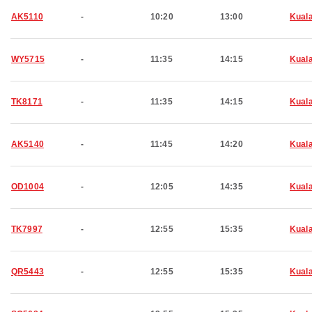
AK5110
-
10:20
13:00
Kual
WY5715
-
11:35
14:15
Kual
TK8171
-
11:35
14:15
Kual
AK5140
-
11:45
14:20
Kual
OD1004
-
12:05
14:35
Kual
TK7997
-
12:55
15:35
Kual
QR5443
-
12:55
15:35
Kual