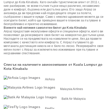
Lumpur до Kota Kinabalu. Като онлайн туристически агент от 2011 г.,
ние разбираме, че всеки пътник търси нещо различно, независимо
дали е комфорт, бързина или достъпна цена. Ето защо Airpaz се
ангажира да ви предложи най-подходящите опции за полети,
съобразени с вашите нужди. Само с няколко щраквания можете да си
осигурите билет, който ще превърне вашите планове за пътуване в
безпроблемно и приятно изживяване.
Вземете най-евтиния самолетен билет до Kota Kinabalu
Airpaz предоставя ексклузивни оферти и специални оферти, които ви
позволяват да резервирате своя билет на невероятно достъпни цени.
Насладете се на предимствата на намалените цени, без да правите
компромис с качеството или комфорта. С Airpaz пътуването до
мечтаната дестинация никога не е било по-лесно. Резервирайте своя
евтин полет с Airpaz за изключително изживяване при пътуване и
несравними спестявания.
Списък на наличните авиокомпании от Kuala Lumpur до
Kota Kinabalu
AirAsia
Malaysia Airlines
Batik Air Malaysia
FireFly