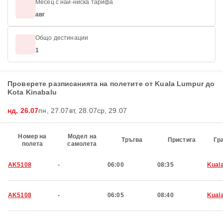
Месец с най-ниска тарифа
авг
Общо дестинации
1
Проверете разписанията на полетите от Kuala Lumpur до
Kota Kinabalu
нд, 26.07
пн, 27.07
вт, 28.07
ср, 29.07
Номер на
Модел на
Тръгва
Пристига
Гр
полета
самолета
AK5108
-
06:00
08:35
Kual
AK5108
-
06:05
08:40
Kual