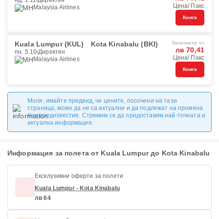
нд, 1.11
Директен
Цена/ Пакс
Malaysia Airlines
Книга
Kuala Lumpur (KUL)
Kota Kinabalu (BKI)
Започнете от
лв 70,41
пн, 5.10
Директен
Цена/ Пакс
Malaysia Airlines
Книга
Моля, имайте предвид, че цените, посочени на тази
страница, може да не са актуални и да подлежат на промяна
без предизвестие. Стремим се да предоставим най-точната и
актуална информация.
Информация за полета от Kuala Lumpur до Kota Kinabalu
Ексклузивни оферти за полети
Kuala Lumpur - Kota Kinabalu
лв 64