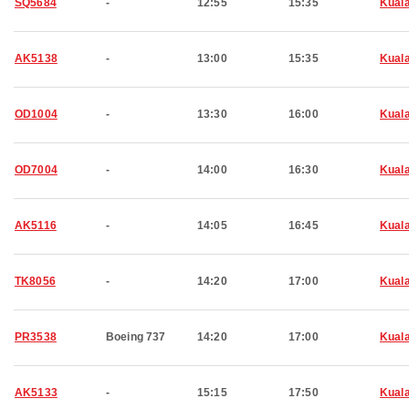
SQ5684
-
12:55
15:35
Kual
AK5138
-
13:00
15:35
Kual
OD1004
-
13:30
16:00
Kual
OD7004
-
14:00
16:30
Kual
AK5116
-
14:05
16:45
Kual
TK8056
-
14:20
17:00
Kual
PR3538
Boeing 737
14:20
17:00
Kual
AK5133
-
15:15
17:50
Kual