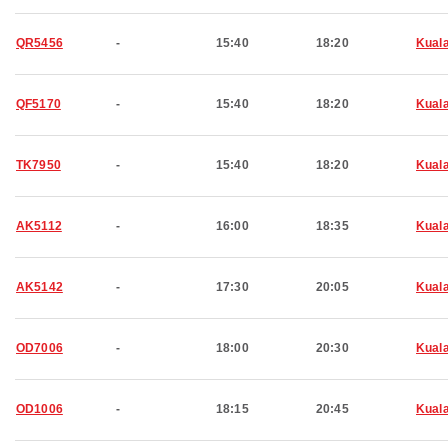
QR5456
-
15:40
18:20
Kual
QF5170
-
15:40
18:20
Kual
TK7950
-
15:40
18:20
Kual
AK5112
-
16:00
18:35
Kual
AK5142
-
17:30
20:05
Kual
OD7006
-
18:00
20:30
Kual
OD1006
-
18:15
20:45
Kual