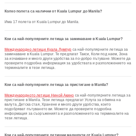
Колко полета са налични от Kuala Lumpur до Manila?
Има 17 полета от Kuala Lumpur до Manila.
Кои са най-популярните летища за заминаване в Kuala Lumpur?
Международно летище Куала Лумпур
са най-популярните летища за
заминаване в Kuala Lumpur. Те предлагат Такси, Коли под наем, Зона
за изчакване и много други удобства за по-добро пътуване. Можете да
проверите подробна информация за удобствата и разположението на
терминалите в тези летища.
Кои са най-популярните летища за пристигане в Manila?
международното летище Ниной Акино
са най-популярните летища за
пристигане в Manila. Тези летища предлагат Услуга за обмяна на
валута, Детска стая, Хранене и много други удобства, които
подобряват пътуването ви. Можете да проверите подробна
информация за съоръженията и разположението на терминалите на
тези летища.
Кои са най-популярните летищни маршрути от Kuala Lumpur?