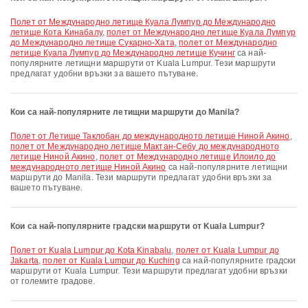
полет от Международно летище Куала Лумпур до Международно
летище Кота Кинабалу
,
полет от Международно летище Куала Лумпур
до Международно летище Сукарно-Хата
,
полет от Международно
летище Куала Лумпур до Международно летище Кучинг
са най-
популярните летищни маршрути от Kuala Lumpur. Тези маршрути
предлагат удобни връзки за вашето пътуване.
Кои са най-популярните летищни маршрути до Manila?
полет от Летище Таклобан до международното летище Ниной Акино
,
полет от Международно летище Мактан-Себу до международното
летище Ниной Акино
,
полет от Международно летище Илоило до
международното летище Ниной Акино
са най-популярните летищни
маршрути до Manila. Тези маршрути предлагат удобни връзки за
вашето пътуване.
Кои са най-популярните градски маршрути от Kuala Lumpur?
полет от Kuala Lumpur до Kota Kinabalu
,
полет от Kuala Lumpur до
Jakarta
,
полет от Kuala Lumpur до Kuching
са най-популярните градски
маршрути от Kuala Lumpur. Тези маршрути предлагат удобни връзки
от големите градове.