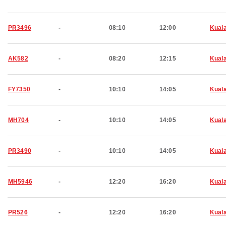
PR3496
-
08:10
12:00
Kual
AK582
-
08:20
12:15
Kual
FY7350
-
10:10
14:05
Kual
MH704
-
10:10
14:05
Kual
PR3490
-
10:10
14:05
Kual
MH5946
-
12:20
16:20
Kual
PR526
-
12:20
16:20
Kual