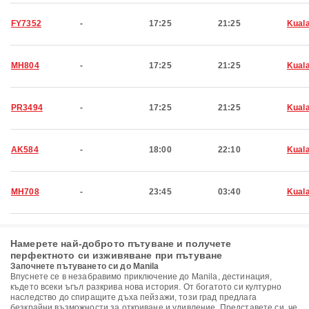
FY7352
-
17:25
21:25
Kual
MH804
-
17:25
21:25
Kual
PR3494
-
17:25
21:25
Kual
AK584
-
18:00
22:10
Kual
MH708
-
23:45
03:40
Kual
Намерете най-доброто пътуване и получете
перфектното си изживяване при пътуване
Започнете пътуването си до Manila
Впуснете се в незабравимо приключение до Manila, дестинация,
където всеки ъгъл разкрива нова история. От богатото си културно
наследство до спиращите дъха пейзажи, този град предлага
безкрайни възможности за откриване и удивление. Представете си, че