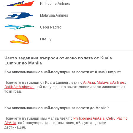
Philippine Airlines
Malaysia Airlines
Cebu Pacific
FireFly
Често задавани въпроси относно полета от Kuala
Lumpur до Manila
Кои авиокомпании са най-популярни за полети от Kuala Lumpur?
Повечето пътуващи от Kuala Lumpur летят с
AirAsia
,
Malaysia Airlines
,
Batik Air Malaysia
, най-популярната авиокомпания за заминавания от
този град.
Кои авиокомпании са най-популярни за полети до Manila?
Повечето пътуващи към Manila летят с
Philippines AirAsia
,
Cebu Pacific
,
AirAsia
, най-популярната авиокомпания, обслужваща тази
дестинация.