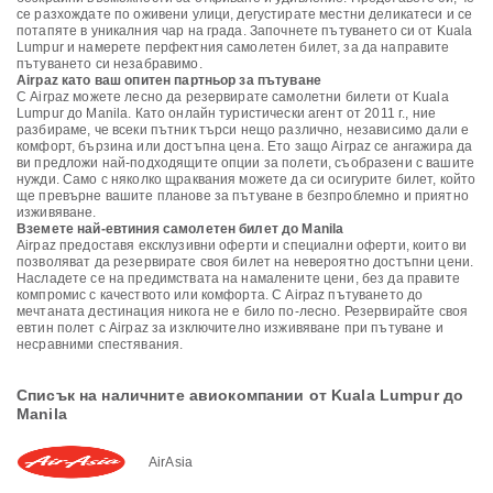
се разхождате по оживени улици, дегустирате местни деликатеси и се
потапяте в уникалния чар на града. Започнете пътуването си от Kuala
Lumpur и намерете перфектния самолетен билет, за да направите
пътуването си незабравимо.
Airpaz като ваш опитен партньор за пътуване
С Airpaz можете лесно да резервирате самолетни билети от Kuala
Lumpur до Manila. Като онлайн туристически агент от 2011 г., ние
разбираме, че всеки пътник търси нещо различно, независимо дали е
комфорт, бързина или достъпна цена. Ето защо Airpaz се ангажира да
ви предложи най-подходящите опции за полети, съобразени с вашите
нужди. Само с няколко щраквания можете да си осигурите билет, който
ще превърне вашите планове за пътуване в безпроблемно и приятно
изживяване.
Вземете най-евтиния самолетен билет до Manila
Airpaz предоставя ексклузивни оферти и специални оферти, които ви
позволяват да резервирате своя билет на невероятно достъпни цени.
Насладете се на предимствата на намалените цени, без да правите
компромис с качеството или комфорта. С Airpaz пътуването до
мечтаната дестинация никога не е било по-лесно. Резервирайте своя
евтин полет с Airpaz за изключително изживяване при пътуване и
несравними спестявания.
Списък на наличните авиокомпании от Kuala Lumpur до
Manila
AirAsia