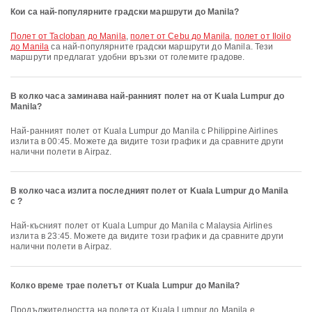
Кои са най-популярните градски маршрути до Manila?
полет от Tacloban до Manila
,
полет от Cebu до Manila
,
полет от Iloilo
до Manila
са най-популярните градски маршрути до Manila. Тези
маршрути предлагат удобни връзки от големите градове.
В колко часа заминава най-ранният полет на от Kuala Lumpur до
Manila?
Най-ранният полет от Kuala Lumpur до Manila с Philippine Airlines
излита в 00:45. Можете да видите този график и да сравните други
налични полети в Airpaz.
В колко часа излита последният полет от Kuala Lumpur до Manila
с ?
Най-късният полет от Kuala Lumpur до Manila с Malaysia Airlines
излита в 23:45. Можете да видите този график и да сравните други
налични полети в Airpaz.
Колко време трае полетът от Kuala Lumpur до Manila?
Продължителността на полета от Kuala Lumpur до Manila е