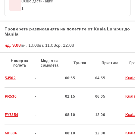
Общо дестинации
1
Проверете разписанията на полетите от Kuala Lumpur до
Manila
нд, 9.08
пн, 10.08
вт, 11.08
ср, 12.08
Номер на
Модел на
Тръгва
Пристига
Гр
полета
самолета
5J502
-
00:55
04:55
Kual
PR530
-
02:15
06:05
Kual
FY7354
-
08:10
12:00
Kual
MH806
-
08:10
12:00
Kual