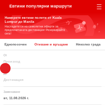
Евтини популярни маршрути
Намерете евтини полети от Kuala
Lumpur до Manila
Насладете се на самолетни оферти за
предпочитаната дестинация! Резервирайте
сега!
Еднопосочен
Отиване и връщане
Няколко града
От
Произход
До
Дестинация
Заминаване
вт, 11.08.2026 г.