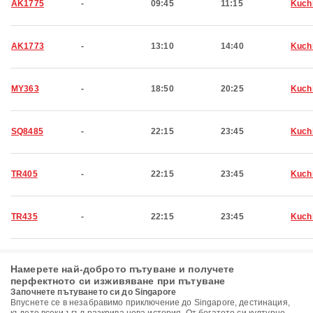
AK1775
-
09:45
11:15
Kuch
AK1773
-
13:10
14:40
Kuch
MY363
-
18:50
20:25
Kuch
SQ8485
-
22:15
23:45
Kuch
TR405
-
22:15
23:45
Kuch
TR435
-
22:15
23:45
Kuch
Намерете най-доброто пътуване и получете
перфектното си изживяване при пътуване
Започнете пътуването си до Singapore
Впуснете се в незабравимо приключение до Singapore, дестинация,