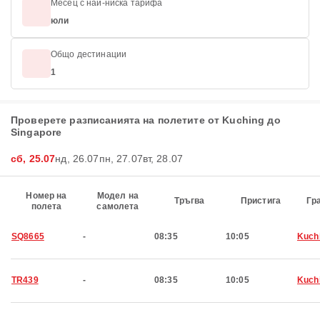
Месец с най-ниска тарифа
юли
Общо дестинации
1
Проверете разписанията на полетите от Kuching до
Singapore
сб, 25.07
нд, 26.07
пн, 27.07
вт, 28.07
Номер на
Модел на
Тръгва
Пристига
Гр
полета
самолета
SQ8665
-
08:35
10:05
Kuch
TR439
-
08:35
10:05
Kuch