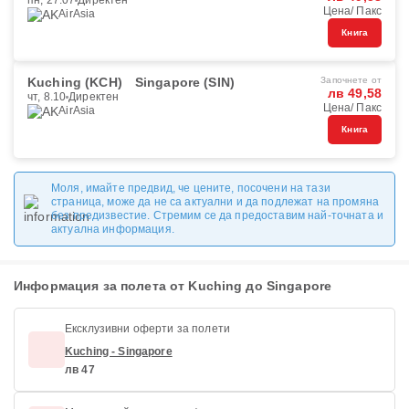
пн, 27.07
Директен
Цена/ Пакс
AirAsia
Книга
Kuching (KCH)
Singapore (SIN)
Започнете от
лв 49,58
чт, 8.10
Директен
Цена/ Пакс
AirAsia
Книга
Моля, имайте предвид, че цените, посочени на тази
страница, може да не са актуални и да подлежат на промяна
без предизвестие. Стремим се да предоставим най-точната и
актуална информация.
Информация за полета от Kuching до Singapore
Ексклузивни оферти за полети
Kuching - Singapore
лв 47