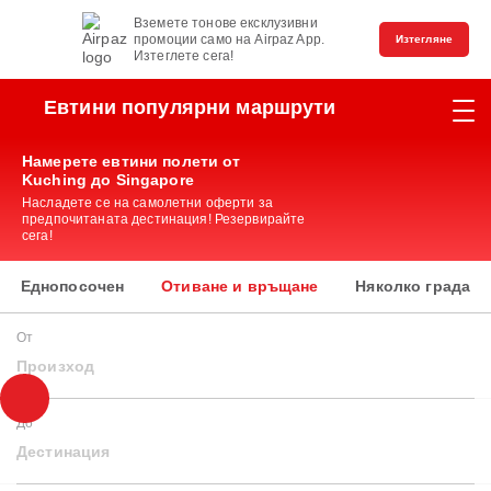
Вземете тонове ексклузивни
промоции само на Airpaz App.
Изтегляне
Изтеглете сега!
Евтини популярни маршрути
Намерете евтини полети от
Kuching до Singapore
Насладете се на самолетни оферти за
предпочитаната дестинация! Резервирайте
сега!
Еднопосочен
Отиване и връщане
Няколко града
От
Произход
До
Дестинация