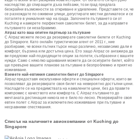
където всеки ъгъл разкрива нова история. От богатото си културно
наследство до спиращите дъха пейзажи, този град предлага
безкрайни възможности за откриване и удивление. Представете си, че
се разхождате по оживени улици, дегустирате местни деликатеси и се
потапяте в уникалния чар на града. Започнете пътуването си от
Kuching и намерете перфектния самолетен билет, за да направите
пътуването си незабравимо.
Airpaz като ваш опитен партньор за пътуване
С Airpaz можете лесно да резервирате самолетни билети от Kuching
до Singapore. Като онлайн туристически агент от 2011 г., ние
разбираме, че всеки пътник търси нещо различно, независимо дали е
комфорт, бързина или достъпна цена. Ето защо Airpaz се ангажира да
ви предложи най-подходящите опции за полети, съобразени с вашите
нужди. Само с няколко щраквания можете да си осигурите билет, който
ще превърне вашите планове за пътуване в безпроблемно и приятно
изживяване.
Вземете най-евтиния самолетен билет до Singapore
Airpaz предоставя ексклузивни оферти и специални оферти, които ви
позволяват да резервирате своя билет на невероятно достъпни цени.
Насладете се на предимствата на намалените цени, без да правите
компромис с качеството или комфорта. С Airpaz пътуването до
мечтаната дестинация никога не е било по-лесно. Резервирайте своя
евтин полет с Airpaz за изключително изживяване при пътуване и
несравними спестявания.
Списък на наличните авиокомпании от Kuching до
Singapore