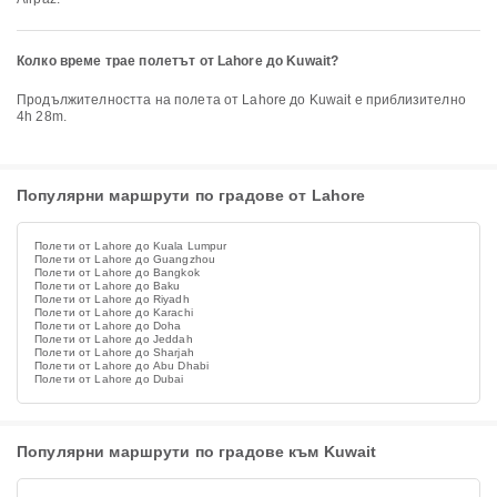
Колко време трае полетът от Lahore до Kuwait?
Продължителността на полета от Lahore до Kuwait е приблизително
4h 28m.
Популярни маршрути по градове от Lahore
Полети от Lahore до Kuala Lumpur
Полети от Lahore до Guangzhou
Полети от Lahore до Bangkok
Полети от Lahore до Baku
Полети от Lahore до Riyadh
Полети от Lahore до Karachi
Полети от Lahore до Doha
Полети от Lahore до Jeddah
Полети от Lahore до Sharjah
Полети от Lahore до Abu Dhabi
Полети от Lahore до Dubai
Популярни маршрути по градове към Kuwait