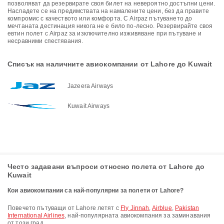
позволяват да резервирате своя билет на невероятно достъпни цени.
Насладете се на предимствата на намалените цени, без да правите
компромис с качеството или комфорта. С Airpaz пътуването до
мечтаната дестинация никога не е било по-лесно. Резервирайте своя
евтин полет с Airpaz за изключително изживяване при пътуване и
несравними спестявания.
Списък на наличните авиокомпании от Lahore до Kuwait
Jazeera Airways
Kuwait Airways
Често задавани въпроси относно полета от Lahore до
Kuwait
Кои авиокомпании са най-популярни за полети от Lahore?
Повечето пътуващи от Lahore летят с
Fly Jinnah
,
Airblue
,
Pakistan
International Airlines
, най-популярната авиокомпания за заминавания
от този град.