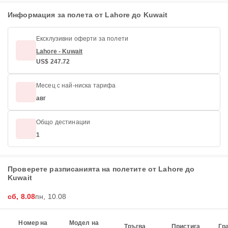
Информация за полета от Lahore до Kuwait
Ексклузивни оферти за полети
Lahore - Kuwait
US$ 247.72
Месец с най-ниска тарифа
авг
Общо дестинации
1
Проверете разписанията на полетите от Lahore до
Kuwait
сб, 8.08
пн, 10.08
Номер на
Модел на
Тръгва
Пристига
Гр