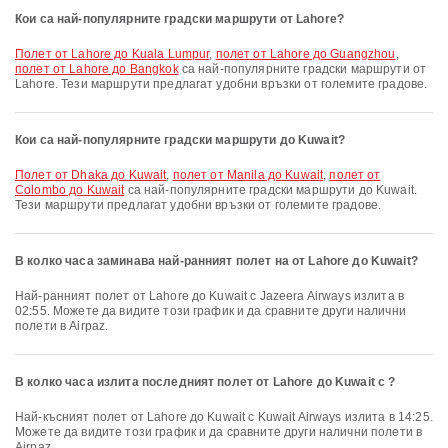
Кои са най-популярните градски маршрути от Lahore?
полет от Lahore до Kuala Lumpur
,
полет от Lahore до Guangzhou
,
полет от Lahore до Bangkok
са най-популярните градски маршрути от
Lahore. Тези маршрути предлагат удобни връзки от големите градове.
Кои са най-популярните градски маршрути до Kuwait?
полет от Dhaka до Kuwait
,
полет от Manila до Kuwait
,
полет от
Colombo до Kuwait
са най-популярните градски маршрути до Kuwait.
Тези маршрути предлагат удобни връзки от големите градове.
В колко часа заминава най-ранният полет на от Lahore до Kuwait?
Най-ранният полет от Lahore до Kuwait с Jazeera Airways излита в
02:55. Можете да видите този график и да сравните други налични
полети в Airpaz.
В колко часа излита последният полет от Lahore до Kuwait с ?
Най-късният полет от Lahore до Kuwait с Kuwait Airways излита в 14:25.
Можете да видите този график и да сравните други налични полети в
Airpaz.