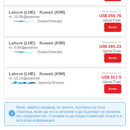
Lahore (LHE)
Kuwait (KWI)
Започнете от
US$ 250.76
чт, 10.09
Директен
Цена/ Пакс
Kuwait Airways
Книга
Lahore (LHE)
Kuwait (KWI)
Започнете от
US$ 265.23
чт, 3.09
Директен
Цена/ Пакс
Kuwait Airways
Книга
Lahore (LHE)
Kuwait (KWI)
Започнете от
US$ 317.5
чт, 15.10
Директен
Цена/ Пакс
Jazeera Airways
Книга
Моля, имайте предвид, че цените, посочени на тази
страница, може да не са актуални и да подлежат на промяна
без предизвестие. Стремим се да предоставим най-точната и
актуална информация.