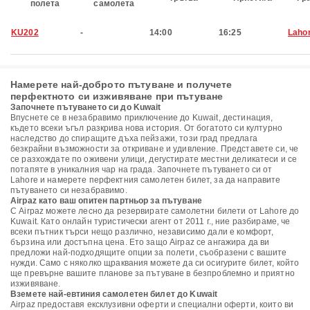
полета
самолета
KU202
-
14:00
16:25
Laho
Намерете най-доброто пътуване и получете
перфектното си изживяване при пътуване
Започнете пътуването си до Kuwait
Впуснете се в незабравимо приключение до Kuwait, дестинация,
където всеки ъгъл разкрива нова история. От богатото си културно
наследство до спиращите дъха пейзажи, този град предлага
безкрайни възможности за откриване и удивление. Представете си, че
се разхождате по оживени улици, дегустирате местни деликатеси и се
потапяте в уникалния чар на града. Започнете пътуването си от
Lahore и намерете перфектния самолетен билет, за да направите
пътуването си незабравимо.
Airpaz като ваш опитен партньор за пътуване
С Airpaz можете лесно да резервирате самолетни билети от Lahore до
Kuwait. Като онлайн туристически агент от 2011 г., ние разбираме, че
всеки пътник търси нещо различно, независимо дали е комфорт,
бързина или достъпна цена. Ето защо Airpaz се ангажира да ви
предложи най-подходящите опции за полети, съобразени с вашите
нужди. Само с няколко щраквания можете да си осигурите билет, който
ще превърне вашите планове за пътуване в безпроблемно и приятно
изживяване.
Вземете най-евтиния самолетен билет до Kuwait
Airpaz предоставя ексклузивни оферти и специални оферти, които ви