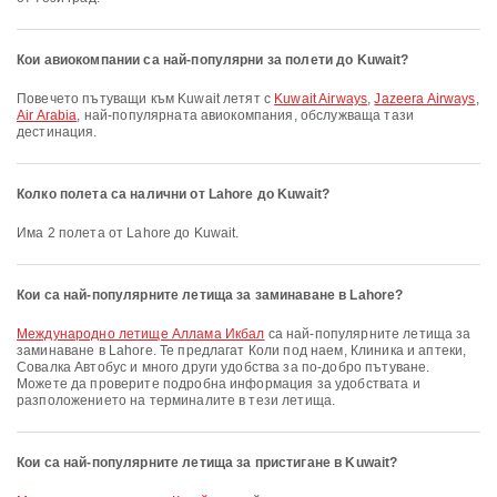
Кои авиокомпании са най-популярни за полети до Kuwait?
Повечето пътуващи към Kuwait летят с
Kuwait Airways
,
Jazeera Airways
,
Air Arabia
, най-популярната авиокомпания, обслужваща тази
дестинация.
Колко полета са налични от Lahore до Kuwait?
Има 2 полета от Lahore до Kuwait.
Кои са най-популярните летища за заминаване в Lahore?
Международно летище Аллама Икбал
са най-популярните летища за
заминаване в Lahore. Те предлагат Коли под наем, Клиника и аптеки,
Совалка Автобус и много други удобства за по-добро пътуване.
Можете да проверите подробна информация за удобствата и
разположението на терминалите в тези летища.
Кои са най-популярните летища за пристигане в Kuwait?