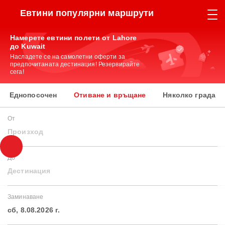
Евтини популярни маршрути
Намерете евтини полети от Lahore
до Kuwait
Насладете се на самолетни оферти за
предпочитаната дестинация! Резервирайте
сега!
Еднопосочен
Отиване и връщане
Няколко града
От
Произход
До
Дестинация
Заминаване
сб, 8.08.2026 г.