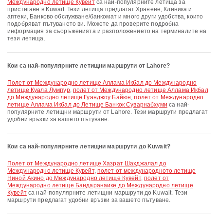
Международно летище Кувейт
са най-популярните летища за
пристигане в Kuwait. Тези летища предлагат Хранене, Клиника и
аптеки, Банково обслужване/банкомат и много други удобства, които
подобряват пътуването ви. Можете да проверите подробна
информация за съоръженията и разположението на терминалите на
тези летища.
Кои са най-популярните летищни маршрути от Lahore?
полет от Международно летище Аллама Икбал до Международно
летище Куала Лумпур
,
полет от Международно летище Аллама Икбал
до Международно летище Гуанджоу Байюн
,
полет от Международно
летище Аллама Икбал до Летище Банкок Суварнабхуми
са най-
популярните летищни маршрути от Lahore. Тези маршрути предлагат
удобни връзки за вашето пътуване.
Кои са най-популярните летищни маршрути до Kuwait?
полет от Международно летище Хазрат Шахджалал до
Международно летище Кувейт
,
полет от международното летище
Ниной Акино до Международно летище Кувейт
,
полет от
Международно летище Бандаранаике до Международно летище
Кувейт
са най-популярните летищни маршрути до Kuwait. Тези
маршрути предлагат удобни връзки за вашето пътуване.