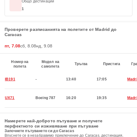
Общо дестинации
1
Проверете разписанията на полетите от Madrid до
Caracas
пт, 7.08
сб, 8.08
нд, 9.08
Номер на
Модел на
Тръгва
Пристига
Гр
полета
самолета
IB191
-
13:40
17:05
Madr
UX71
Boeing 787
16:20
19:35
Madr
Намерете най-доброто пътуване и получете
перфектното си изживяване при пътуване
Започнете пътуването си до Caracas
Впуснете се в незабравимо приключение до Caracas, дестинация,