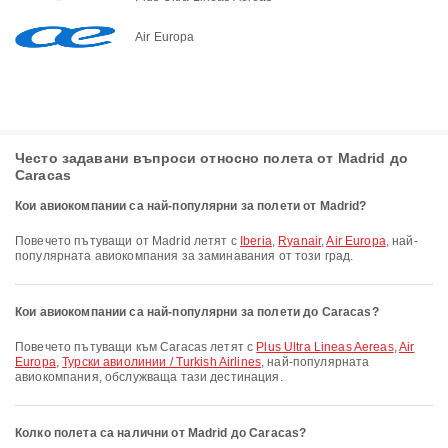
Air Europa
Често задавани въпроси относно полета от Madrid до
Caracas
Кои авиокомпании са най-популярни за полети от Madrid?
Повечето пътуващи от Madrid летят с
Iberia
,
Ryanair
,
Air Europa
, най-
популярната авиокомпания за заминавания от този град.
Кои авиокомпании са най-популярни за полети до Caracas?
Повечето пътуващи към Caracas летят с
Plus Ultra Lineas Aereas
,
Air
Europa
,
Турски авиолинии / Turkish Airlines
, най-популярната
авиокомпания, обслужваща тази дестинация.
Колко полета са налични от Madrid до Caracas?