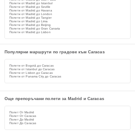
Полети от Madrid до Istanbul
Полети от Madrid до Seville
Полети от Madrid до Havana
Полети от Madrid до London
Полети от Madrid до Tangier
Полети от Madrid до Lima
Полети от Madrid до Beijing
Полети от Madrid до Gran Canaria
Полети от Madrid до Lisbon
Популярни маршрути по градове към Caracas
Полети от Bogotá до Caracas
Полети от Istanbul до Caracas
Полети от Lisbon до Caracas
Полети от Panama City до Caracas
Още препоръчани полети за Madrid и Caracas
Полет От Madrid
Полет От Caracas
Полет До Madrid
Полет До Caracas