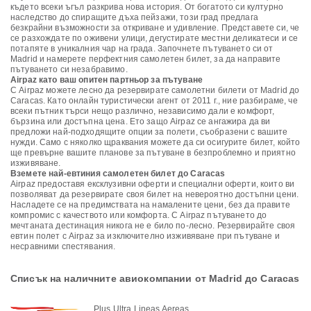
където всеки ъгъл разкрива нова история. От богатото си културно
наследство до спиращите дъха пейзажи, този град предлага
безкрайни възможности за откриване и удивление. Представете си, че
се разхождате по оживени улици, дегустирате местни деликатеси и се
потапяте в уникалния чар на града. Започнете пътуването си от
Madrid и намерете перфектния самолетен билет, за да направите
пътуването си незабравимо.
Airpaz като ваш опитен партньор за пътуване
С Airpaz можете лесно да резервирате самолетни билети от Madrid до
Caracas. Като онлайн туристически агент от 2011 г., ние разбираме, че
всеки пътник търси нещо различно, независимо дали е комфорт,
бързина или достъпна цена. Ето защо Airpaz се ангажира да ви
предложи най-подходящите опции за полети, съобразени с вашите
нужди. Само с няколко щраквания можете да си осигурите билет, който
ще превърне вашите планове за пътуване в безпроблемно и приятно
изживяване.
Вземете най-евтиния самолетен билет до Caracas
Airpaz предоставя ексклузивни оферти и специални оферти, които ви
позволяват да резервирате своя билет на невероятно достъпни цени.
Насладете се на предимствата на намалените цени, без да правите
компромис с качеството или комфорта. С Airpaz пътуването до
мечтаната дестинация никога не е било по-лесно. Резервирайте своя
евтин полет с Airpaz за изключително изживяване при пътуване и
несравними спестявания.
Списък на наличните авиокомпании от Madrid до Caracas
Plus Ultra Lineas Aereas