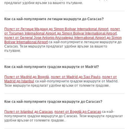
предлагат удобни връзки за вашето пътуване.
Кои са най-популярните летищни маршрути до Caracas?
полет от Летище Мадрид до Simon Bolivar International Airport
,
полет
от Tocumen International Airport до Simon Bolivar International Airport
,
полет от General Jose Antonio Anzoategui International Airport до Simon
Bolivar International Airport
са най-популярните летищни маршрути до
Caracas. Тези маршрути предлагат удобни връзки за вашето
пътуване.
Кои са най-популярните градски маршрути от Madrid?
полет от Madrid до Bogotá
,
полет от Madrid до Sao Paulo
,
полет от
Madrid до Istanbul
са най-популярните градски маршрути от Madrid.
Тези маршрути предлагат удобни връзки от големите градове.
Кои са най-популярните градски маршрути до Caracas?
полет от Istanbul до Caracas
,
полет от Bogotá до Caracas
са най-
популярните градски маршрути до Caracas. Тези маршрути предлагат
удобни връзки от големите градове.