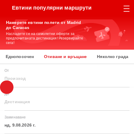
Евтини популярни маршрути
Намерете евтини полети от Madrid
до Caracas
Насладете се на самолетни оферти за
предпочитаната дестинация! Резервирайте
сега!
Еднопосочен
Отиване и връщане
Няколко града
От
Произход
До
Дестинация
Заминаване
нд, 9.08.2026 г.