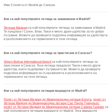
Има 5 полета от Madrid до Caracas.
Кои са най-популярните летища за заминаване в Madrid?
Летище Мадрид
са най-популярните летища за заминаване в Madrid.
Те предлагат Салон, Влак, Такси и много други удобства за по-добро
пътуване. Можете да проверите подробна информация за удобствата
и разположението на терминалите в тези летища.
Кои са най-популярните летища за пристигане в Caracas?
Simon Bolivar International Airport
са най-популярните летища за
пристигане в Caracas. Тези летища предлагат Такси и много други
удобства, които подобряват пътуването ви. Можете да проверите
подробна информация за съоръженията и разположението на
терминалите на тези летища.
Кои са най-популярните летищни маршрути от Madrid?
полет от Летище Мадрид до Международно летище Богота
,
полет от
Летище Мадрид до Международно летище Сао Пауло Гуарульос
,
полет от Летище Мадрид до Международно летище Сабиха Гьокчен
са
най-популярните летищни маршрути от Madrid. Тези маршрути