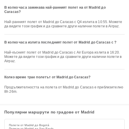
В колко часа заминава най-ранният полет на от Madrid до
Caracas?
Най-ранният полет от Madrid до Caracas с Q4 излита в 10:55. Можете
да видите този график и да сравните други налични полети в Airpaz.
В колко часа излита последният полет от Madrid до Caracas с ?
Най-късният полет от Madrid до Caracas с Air Europa излита в 16:20.
Можете да видите този график и да сравните други налични полети в
Airpaz.
Колко време трае полетът от Madrid до Caracas?
Продължителността на полета от Madrid до Caracas е приблизително
8h 26m.
Популярни маршрути по градове от Madrid
Полети от Madrid до Bogotá
Полети от Madrid до Sao Paulo