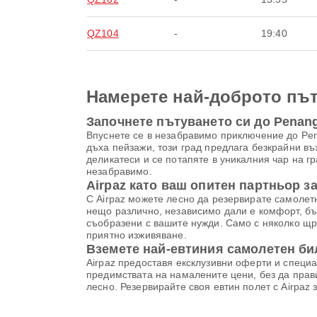
QZ104
-
19:40
Намерете най-доброто път
Започнете пътуването си до Penan
Впуснете се в незабравимо приключение до Pena
дъха пейзажи, този град предлага безкрайни въ
деликатеси и се потапяте в уникалния чар на г
незабравимо.
Airpaz като ваш опитен партньор з
С Airpaz можете лесно да резервирате самолетн
нещо различно, независимо дали е комфорт, бъ
съобразени с вашите нужди. Само с няколко щр
приятно изживяване.
Вземете най-евтиния самолетен би
Airpaz предоставя ексклузивни оферти и специа
предимствата на намалените цени, без да прави
лесно. Резервирайте своя евтин полет с Airpaz