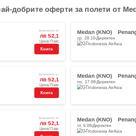
най-добрите оферти за полети от Me
Започнете от
Medan (KNO)
Penang
лв 52,1
ср, 28.10
Директен
Цена/ Пакс
Indonesia AirAsia
Книга
Започнете от
Medan (KNO)
Penang
лв 52,1
пн, 17.08
Директен
Цена/ Пакс
Indonesia AirAsia
Книга
Започнете от
Medan (KNO)
Penang
лв 52,1
чт, 6.08
Директен
Цена/ Пакс
Indonesia AirAsia