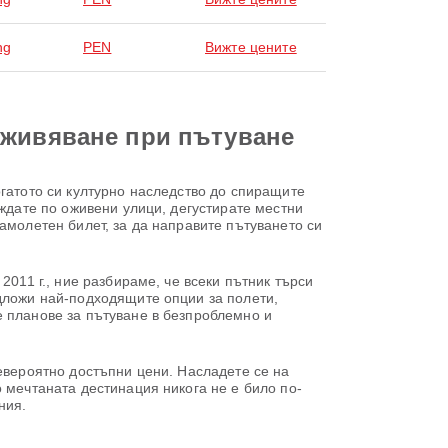
ng
PEN
Вижте цените
зживяване при пътуване
огатото си културно наследство до спиращите
ождате по оживени улици, дегустирате местни
амолетен билет, за да направите пътуването си
2011 г., ние разбираме, че всеки пътник търси
едложи най-подходящите опции за полети,
е планове за пътуване в безпроблемно и
невероятно достъпни цени. Насладете се на
 мечтаната дестинация никога не е било по-
ния.