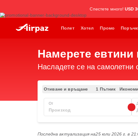
Спестете много!
USD 3
Полет
Хотел
Промо
Поръчк
Намерете евтини 
Насладете се на самолетни 
Отиване и връщане
1 Пътник
Иконом
От
Последна актуализация на
25 юли 2026 г. в 21