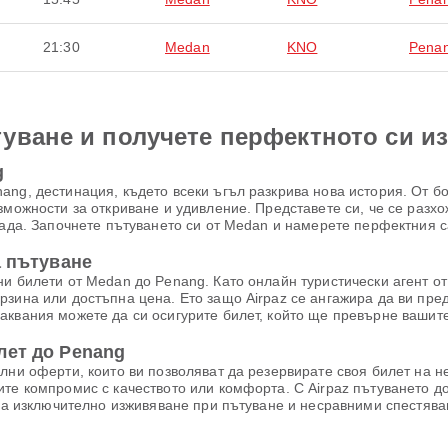
21:30
Medan
KNO
Pena
уване и получете перфектното си и
g
ng, дестинация, където всеки ъгъл разкрива нова история. От б
зможности за откриване и удивление. Представете си, че се разх
рада. Започнете пътуването си от Medan и намерете перфектния с
а пътуване
и билети от Medan до Penang. Като онлайн туристически агент от 
рзина или достъпна цена. Ето защо Airpaz се ангажира да ви пр
аквания можете да си осигурите билет, който ще превърне вашит
лет до Penang
лни оферти, които ви позволяват да резервирате своя билет на 
те компромис с качеството или комфорта. С Airpaz пътуването до
 за изключително изживяване при пътуване и несравними спестява