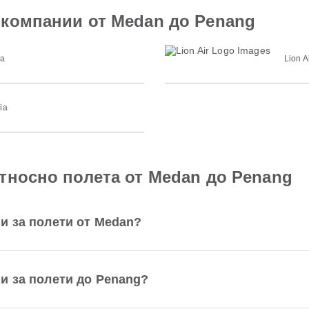
окомпании от Medan до Penang
ia
Lion A
ia
тносно полета от Medan до Penang
и за полети от Medan?
и за полети до Penang?