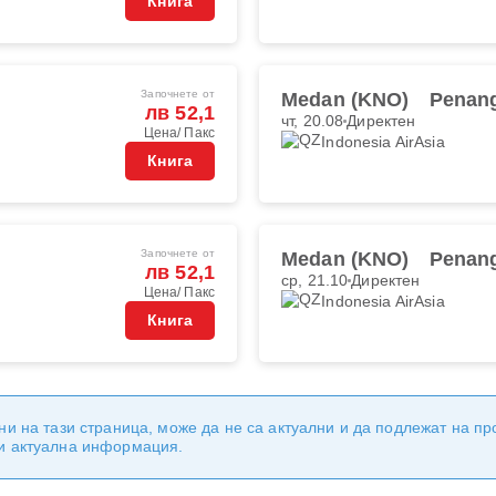
Книга
Започнете от
Medan (KNO)
Penang
лв 52,1
чт, 20.08
Директен
Цена/ Пакс
Indonesia AirAsia
Книга
Започнете от
Medan (KNO)
Penang
лв 52,1
ср, 21.10
Директен
Цена/ Пакс
Indonesia AirAsia
Книга
ни на тази страница, може да не са актуални и да подлежат на п
 и актуална информация.