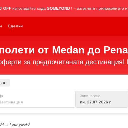
0 OFF
използвайте кода
GOBEYOND
! – изтеглете приложението и
и
Сделки
полети от Medan до Pen
оферти за предпочитаната дестинация! 
ика
До
Заминаване
пн, 27.07.2026 г.
:04 ч. Гринуич+0