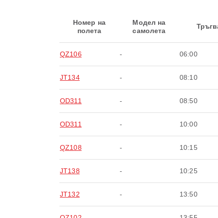
Номер на
Модел на
Тръгв
полета
самолета
QZ106
-
06:00
JT134
-
08:10
OD311
-
08:50
OD311
-
10:00
QZ108
-
10:15
JT138
-
10:25
JT132
-
13:50
QZ102
-
13:55