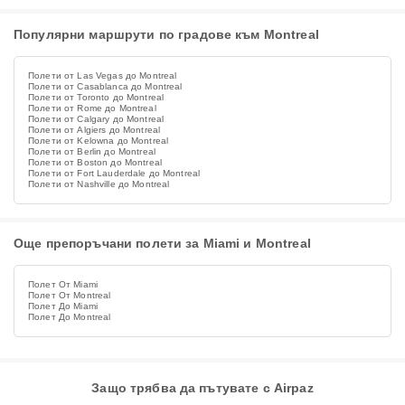
Популярни маршрути по градове към Montreal
Полети от Las Vegas до Montreal
Полети от Casablanca до Montreal
Полети от Toronto до Montreal
Полети от Rome до Montreal
Полети от Calgary до Montreal
Полети от Algiers до Montreal
Полети от Kelowna до Montreal
Полети от Berlin до Montreal
Полети от Boston до Montreal
Полети от Fort Lauderdale до Montreal
Полети от Nashville до Montreal
Още препоръчани полети за Miami и Montreal
Полет От Miami
Полет От Montreal
Полет До Miami
Полет До Montreal
Защо трябва да пътувате с Airpaz