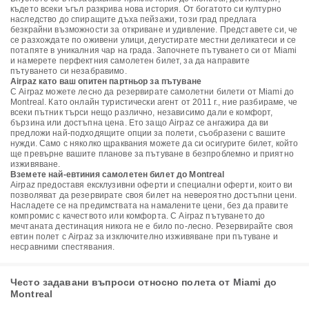
където всеки ъгъл разкрива нова история. От богатото си културно
наследство до спиращите дъха пейзажи, този град предлага
безкрайни възможности за откриване и удивление. Представете си, че
се разхождате по оживени улици, дегустирате местни деликатеси и се
потапяте в уникалния чар на града. Започнете пътуването си от Miami
и намерете перфектния самолетен билет, за да направите
пътуването си незабравимо.
Airpaz като ваш опитен партньор за пътуване
С Airpaz можете лесно да резервирате самолетни билети от Miami до
Montreal. Като онлайн туристически агент от 2011 г., ние разбираме, че
всеки пътник търси нещо различно, независимо дали е комфорт,
бързина или достъпна цена. Ето защо Airpaz се ангажира да ви
предложи най-подходящите опции за полети, съобразени с вашите
нужди. Само с няколко щраквания можете да си осигурите билет, който
ще превърне вашите планове за пътуване в безпроблемно и приятно
изживяване.
Вземете най-евтиния самолетен билет до Montreal
Airpaz предоставя ексклузивни оферти и специални оферти, които ви
позволяват да резервирате своя билет на невероятно достъпни цени.
Насладете се на предимствата на намалените цени, без да правите
компромис с качеството или комфорта. С Airpaz пътуването до
мечтаната дестинация никога не е било по-лесно. Резервирайте своя
евтин полет с Airpaz за изключително изживяване при пътуване и
несравними спестявания.
Често задавани въпроси относно полета от Miami до
Montreal