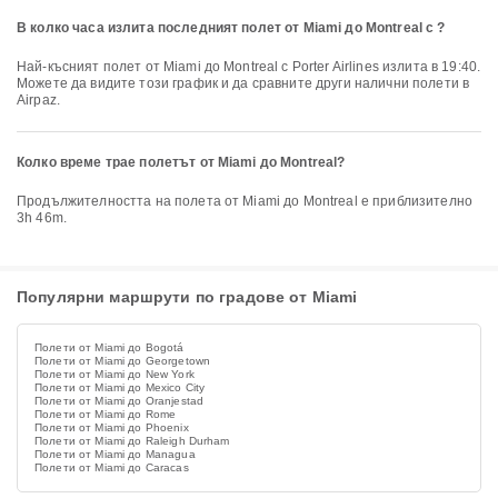
В колко часа излита последният полет от Miami до Montreal с ?
Най-късният полет от Miami до Montreal с Porter Airlines излита в 19:40.
Можете да видите този график и да сравните други налични полети в
Airpaz.
Колко време трае полетът от Miami до Montreal?
Продължителността на полета от Miami до Montreal е приблизително
3h 46m.
Популярни маршрути по градове от Miami
Полети от Miami до Bogotá
Полети от Miami до Georgetown
Полети от Miami до New York
Полети от Miami до Mexico City
Полети от Miami до Oranjestad
Полети от Miami до Rome
Полети от Miami до Phoenix
Полети от Miami до Raleigh Durham
Полети от Miami до Managua
Полети от Miami до Caracas