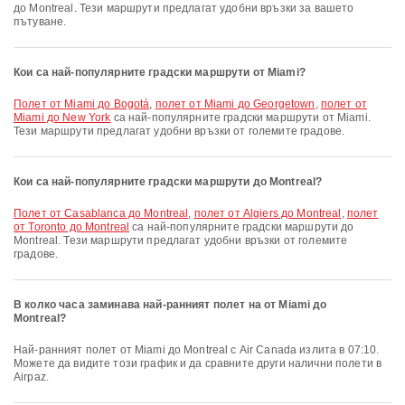
до Montreal. Тези маршрути предлагат удобни връзки за вашето
пътуване.
Кои са най-популярните градски маршрути от Miami?
полет от Miami до Bogotá
,
полет от Miami до Georgetown
,
полет от
Miami до New York
са най-популярните градски маршрути от Miami.
Тези маршрути предлагат удобни връзки от големите градове.
Кои са най-популярните градски маршрути до Montreal?
полет от Casablanca до Montreal
,
полет от Algiers до Montreal
,
полет
от Toronto до Montreal
са най-популярните градски маршрути до
Montreal. Тези маршрути предлагат удобни връзки от големите
градове.
В колко часа заминава най-ранният полет на от Miami до
Montreal?
Най-ранният полет от Miami до Montreal с Air Canada излита в 07:10.
Можете да видите този график и да сравните други налични полети в
Airpaz.