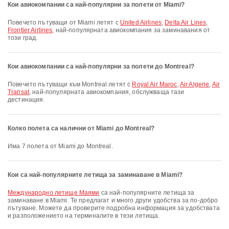
Кои авиокомпании са най-популярни за полети от Miami?
Повечето пътуващи от Miami летят с
United Airlines
,
Delta Air Lines
,
Frontier Airlines
, най-популярната авиокомпания за заминавания от
този град.
Кои авиокомпании са най-популярни за полети до Montreal?
Повечето пътуващи към Montreal летят с
Royal Air Maroc
,
Air Algerie
,
Air
Transat
, най-популярната авиокомпания, обслужваща тази
дестинация.
Колко полета са налични от Miami до Montreal?
Има 7 полета от Miami до Montreal.
Кои са най-популярните летища за заминаване в Miami?
Международно летище Маями
са най-популярните летища за
заминаване в Miami. Те предлагат и много други удобства за по-добро
пътуване. Можете да проверите подробна информация за удобствата
и разположението на терминалите в тези летища.