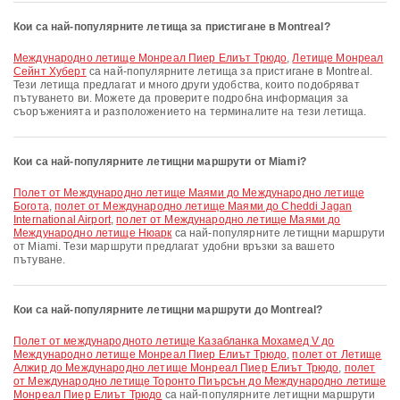
Кои са най-популярните летища за пристигане в Montreal?
Международно летище Монреал Пиер Елиът Трюдо
,
Летище Монреал
Сейнт Хуберт
са най-популярните летища за пристигане в Montreal.
Тези летища предлагат и много други удобства, които подобряват
пътуването ви. Можете да проверите подробна информация за
съоръженията и разположението на терминалите на тези летища.
Кои са най-популярните летищни маршрути от Miami?
полет от Международно летище Маями до Международно летище
Богота
,
полет от Международно летище Маями до Cheddi Jagan
International Airport
,
полет от Международно летище Маями до
Международно летище Нюарк
са най-популярните летищни маршрути
от Miami. Тези маршрути предлагат удобни връзки за вашето
пътуване.
Кои са най-популярните летищни маршрути до Montreal?
полет от международното летище Казабланка Мохамед V до
Международно летище Монреал Пиер Елиът Трюдо
,
полет от Летище
Алжир до Международно летище Монреал Пиер Елиът Трюдо
,
полет
от Международно летище Торонто Пиърсън до Международно летище
Монреал Пиер Елиът Трюдо
са най-популярните летищни маршрути