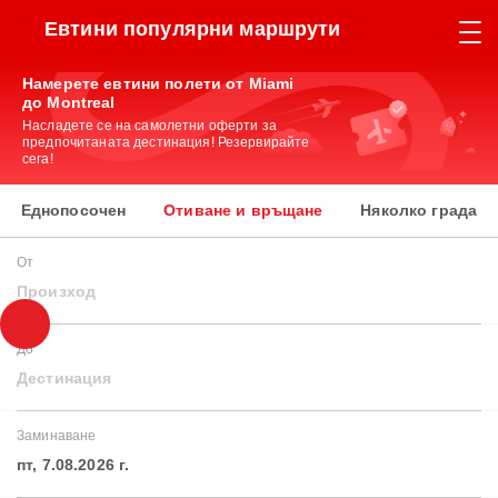
Евтини популярни маршрути
Намерете евтини полети от Miami
до Montreal
Насладете се на самолетни оферти за
предпочитаната дестинация! Резервирайте
сега!
Еднопосочен
Отиване и връщане
Няколко града
От
Произход
До
Дестинация
Заминаване
пт, 7.08.2026 г.