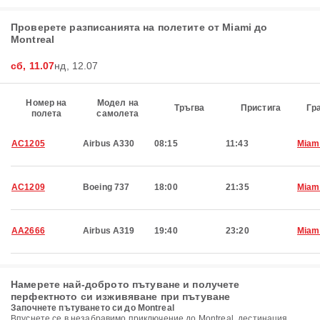
Проверете разписанията на полетите от Miami до
Montreal
сб, 11.07
нд, 12.07
Номер на
Модел на
Тръгва
Пристига
Гр
полета
самолета
AC1205
Airbus A330
08:15
11:43
Miam
AC1209
Boeing 737
18:00
21:35
Miam
AA2666
Airbus A319
19:40
23:20
Miam
Намерете най-доброто пътуване и получете
перфектното си изживяване при пътуване
Започнете пътуването си до Montreal
Впуснете се в незабравимо приключение до Montreal, дестинация,