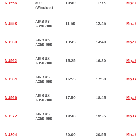
NU556
800
10:40
11:35
Miya
(Winglets)
AIRBUS
NU558
11:50
12:45
Miya
A350-900
AIRBUS
NU560
13:45
14:40
Miya
A350-900
AIRBUS
NU562
15:25
16:20
Miya
A350-900
AIRBUS
NU564
16:55
17:50
Miya
A350-900
AIRBUS
NU566
17:50
18:45
Miya
A350-900
AIRBUS
NU572
18:40
19:35
Miya
A350-900
NU804
-
20:00
20:55
Miya