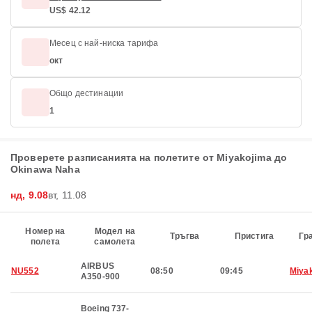
US$ 42.12
Месец с най-ниска тарифа
окт
Общо дестинации
1
Проверете разписанията на полетите от Miyakojima до
Okinawa Naha
нд, 9.08
вт, 11.08
Номер на
Модел на
Тръгва
Пристига
Гр
полета
самолета
AIRBUS
NU552
08:50
09:45
Miya
A350-900
Boeing 737-