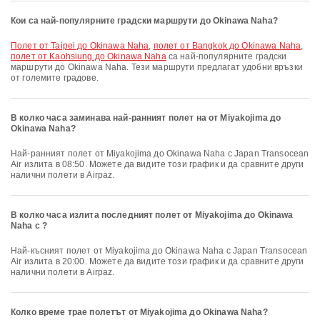
Кои са най-популярните градски маршрути до Okinawa Naha?
полет от Taipei до Okinawa Naha
,
полет от Bangkok до Okinawa Naha
,
полет от Kaohsiung до Okinawa Naha
са най-популярните градски
маршрути до Okinawa Naha. Тези маршрути предлагат удобни връзки
от големите градове.
В колко часа заминава най-ранният полет на от Miyakojima до
Okinawa Naha?
Най-ранният полет от Miyakojima до Okinawa Naha с Japan Transocean
Air излита в 08:50. Можете да видите този график и да сравните други
налични полети в Airpaz.
В колко часа излита последният полет от Miyakojima до Okinawa
Naha с ?
Най-късният полет от Miyakojima до Okinawa Naha с Japan Transocean
Air излита в 20:00. Можете да видите този график и да сравните други
налични полети в Airpaz.
Колко време трае полетът от Miyakojima до Okinawa Naha?