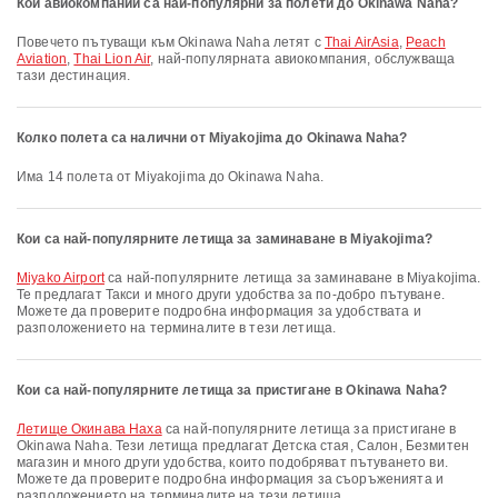
Кои авиокомпании са най-популярни за полети до Okinawa Naha?
Повечето пътуващи към Okinawa Naha летят с
Thai AirAsia
,
Peach
Aviation
,
Thai Lion Air
, най-популярната авиокомпания, обслужваща
тази дестинация.
Колко полета са налични от Miyakojima до Okinawa Naha?
Има 14 полета от Miyakojima до Okinawa Naha.
Кои са най-популярните летища за заминаване в Miyakojima?
Miyako Airport
са най-популярните летища за заминаване в Miyakojima.
Те предлагат Такси и много други удобства за по-добро пътуване.
Можете да проверите подробна информация за удобствата и
разположението на терминалите в тези летища.
Кои са най-популярните летища за пристигане в Okinawa Naha?
Летище Окинава Наха
са най-популярните летища за пристигане в
Okinawa Naha. Тези летища предлагат Детска стая, Салон, Безмитен
магазин и много други удобства, които подобряват пътуването ви.
Можете да проверите подробна информация за съоръженията и
разположението на терминалите на тези летища.