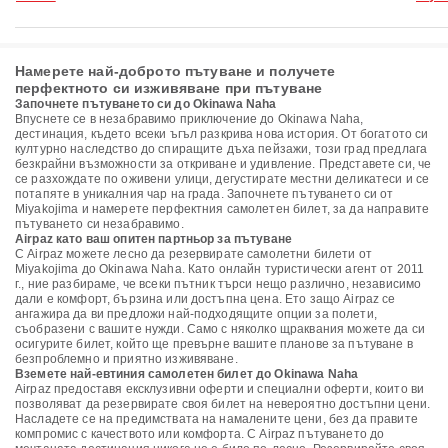
Намерете най-доброто пътуване и получете
перфектното си изживяване при пътуване
Започнете пътуването си до Okinawa Naha
Впуснете се в незабравимо приключение до Okinawa Naha,
дестинация, където всеки ъгъл разкрива нова история. От богатото си
културно наследство до спиращите дъха пейзажи, този град предлага
безкрайни възможности за откриване и удивление. Представете си, че
се разхождате по оживени улици, дегустирате местни деликатеси и се
потапяте в уникалния чар на града. Започнете пътуването си от
Miyakojima и намерете перфектния самолетен билет, за да направите
пътуването си незабравимо.
Airpaz като ваш опитен партньор за пътуване
С Airpaz можете лесно да резервирате самолетни билети от
Miyakojima до Okinawa Naha. Като онлайн туристически агент от 2011
г., ние разбираме, че всеки пътник търси нещо различно, независимо
дали е комфорт, бързина или достъпна цена. Ето защо Airpaz се
ангажира да ви предложи най-подходящите опции за полети,
съобразени с вашите нужди. Само с няколко щраквания можете да си
осигурите билет, който ще превърне вашите планове за пътуване в
безпроблемно и приятно изживяване.
Вземете най-евтиния самолетен билет до Okinawa Naha
Airpaz предоставя ексклузивни оферти и специални оферти, които ви
позволяват да резервирате своя билет на невероятно достъпни цени.
Насладете се на предимствата на намалените цени, без да правите
компромис с качеството или комфорта. С Airpaz пътуването до