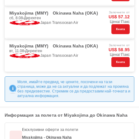
Miyakojima (MMY)
Okinawa Naha (OKA)
Започнете от
US$ 57.12
сб, 8.08
Директен
Цена/ Пакс
Japan Transocean Air
Книга
Miyakojima (MMY)
Okinawa Naha (OKA)
Започнете от
US$ 58.95
вт, 11.08
Директен
Цена/ Пакс
Japan Transocean Air
Книга
Моля, имайте предвид, че цените, посочени на тази
страница, може да не са актуални и да подлежат на промяна
без предизвестие. Стремим се да предоставим най-точната и
актуална информация.
Информация за полета от Miyakojima до Okinawa Naha
Ексклузивни оферти за полети
Miyakojima - Okinawa Naha