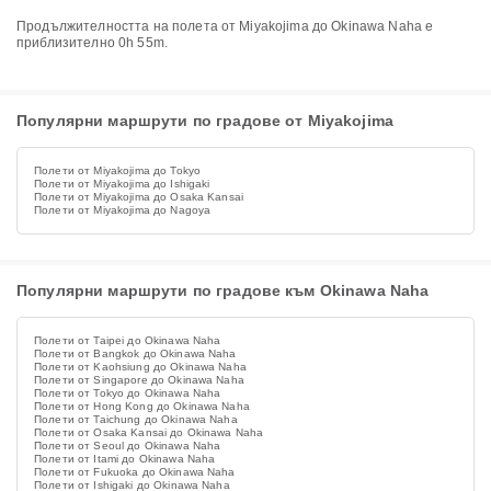
Продължителността на полета от Miyakojima до Okinawa Naha е
приблизително 0h 55m.
Популярни маршрути по градове от Miyakojima
Полети от Miyakojima до Tokyo
Полети от Miyakojima до Ishigaki
Полети от Miyakojima до Osaka Kansai
Полети от Miyakojima до Nagoya
Популярни маршрути по градове към Okinawa Naha
Полети от Taipei до Okinawa Naha
Полети от Bangkok до Okinawa Naha
Полети от Kaohsiung до Okinawa Naha
Полети от Singapore до Okinawa Naha
Полети от Tokyo до Okinawa Naha
Полети от Hong Kong до Okinawa Naha
Полети от Taichung до Okinawa Naha
Полети от Osaka Kansai до Okinawa Naha
Полети от Seoul до Okinawa Naha
Полети от Itami до Okinawa Naha
Полети от Fukuoka до Okinawa Naha
Полети от Ishigaki до Okinawa Naha