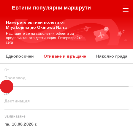
Евтини популярни маршрути
Намерете евтини полети от
Miyakojima до Okinawa Naha
Насладете се на самолетни оферти за
предпочитаната дестинация! Резервирайте
сега!
Еднопосочен
Отиване и връщане
Няколко града
От
Произход
До
Дестинация
Заминаване
пн, 10.08.2026 г.