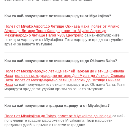
Кои са най-популярните летищни маршрути от Miyakojima?
полет от Miyako Airport до Летище Окинава Наха
,
полет от Miyako
Airport до Летище Токио Ханеда
,
полет от Miyako Airport до
Международно летище Нагоя Чубу Центрейр
са най-популярните
летищни маршрути от Miyakojima. Тези маршрути предлагат удобни
връзки за вашето пътуване.
Кои са най-популярните летищни маршрути до Okinawa Naha?
полет от Международно летище Тайпей Таоюан до Летище Окинава
Наха
,
полет от международно летище Дон Муанг до Летище Окинава
Наха
,
полет от Международно летище Гаосюн до Летище Окинава
Наха
са най-популярните летищни маршрути до Okinawa Naha. Тези
маршрути предлагат удобни връзки за вашето пътуване.
Кои са най-популярните градски маршрути от Miyakojima?
полет от Miyakojima до Tokyo
,
полет от Miyakojima до Ishigaki
са най-
популярните градски маршрути от Miyakojima. Тези маршрути
предлагат удобни връзки от големите градове.