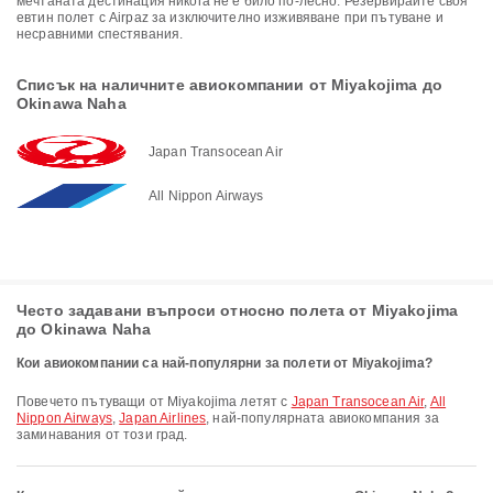
мечтаната дестинация никога не е било по-лесно. Резервирайте своя
евтин полет с Airpaz за изключително изживяване при пътуване и
несравними спестявания.
Списък на наличните авиокомпании от Miyakojima до
Okinawa Naha
Japan Transocean Air
All Nippon Airways
Често задавани въпроси относно полета от Miyakojima
до Okinawa Naha
Кои авиокомпании са най-популярни за полети от Miyakojima?
Повечето пътуващи от Miyakojima летят с
Japan Transocean Air
,
All
Nippon Airways
,
Japan Airlines
, най-популярната авиокомпания за
заминавания от този град.